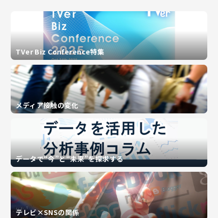
TVer Biz Conference特集
メディア接触の変化
データで“今”と“未来”を探求する
テレビ×SNSの関係