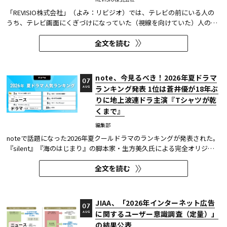
「REVISIO株式会社」（よみ：リビジオ）では、テレビの前にいる人の
うち、テレビ画面にくぎづけになっていた（視線を向けていた）人の割
合がわかる「注目度」を用いて、「個人全体」ならびにREVISIOで定義
全文を読む
した「コア視聴層（男女13歳～49歳）」のテレビ番組ランキングを公開
している。
note、今見るべき！2026年夏ドラマ
07
ランキング発表 1位は蒼井優が18年ぶ
AUG
りに地上波連ドラ主演『Tシャツが乾
ニュース
ドラマ
くまで』
編集部
noteで話題になった2026年夏クールドラマのランキングが発表された。
『silent』『海のはじまり』の脚本家・生方美久氏による完全オリジナ
ル作品で、蒼井優が18年ぶりに地上波連続ドラマの主演を務めた『Tシ
全文を読む
ャツが乾くまで』が第1位に輝いた。 また今回、Netflixの『ガス人間』
が3位にランクイン。春クールの『九条の大罪』に続き、2クール...
JIAA、「2026年インターネット広告
07
に関するユーザー意識調査（定量）」
AUG
の結果公表
ニュース