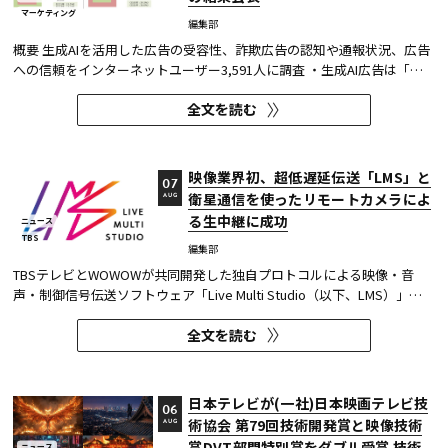
マーケティング
編集部
概要 生成AIを活用した広告の受容性、詐欺広告の認知や通報状況、広告
への信頼をインターネットユーザー3,591人に調査 ・生成AI広告は「条
件が整えば活用してよい」が52.0%。AI活用の明示や権利処理など、透
全文を読む
明性への配慮が受容の前提になる。 ・詐欺広告は各タイプとも70％の認
知があり、過去1年以内の接触経験は10～20％台。一方、通報経...
映像業界初、超低遅延伝送「LMS」と
07
衛星通信を使ったリモートカメラによ
AUG
る生中継に成功
ニュース
TBS
編集部
TBSテレビとWOWOWが共同開発した独自プロトコルによる映像・音
声・制御信号伝送ソフトウェア「Live Multi Studio（以下、LMS）」
が、JCOM株式会社（以下、J:COM）の生中継の特別番組に採用され
全文を読む
た。2026年6月16日にJ:COMが放送した『北海道神宮例祭 神輿渡御』に
おいて、J:COMチャンネル（※1）、地域情報アプリ「ど・ろーかる」
（※2）、YouTub...
日本テレビが(一社)日本映画テレビ技
06
術協会 第79回技術開発賞と映像技術
AUG
賞DVT部門特別賞をダブル受賞 技術
ニュース