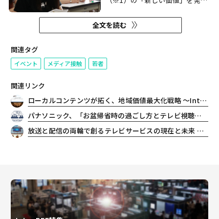
（※1）の「新しい価値」を発
見・発信していく企画の第一弾
「大学生のリアルな“テレビ”視
全文を読む
聴」をテーマに追究していく。若
者のテレビコンテンツ視聴の実態
を明らかにすることで、放送業界
関連タグ
が抱えている「若者の“テレビ”離
イベント
メディア接触
若者
れ」の課題解決に繋げてい...
関連リンク
ローカルコンテンツが拓く、地域価値最大化戦略 〜Inter BEE 2025 レポート
パナソニック、「お盆帰省時の過ごし方とテレビ視聴」に関する実態調査を発表。約半数が実家でテレビ視聴時間が増加
放送と配信の両輪で創るテレビサービスの現在と未来 ～Inter BEE 2025 レポート