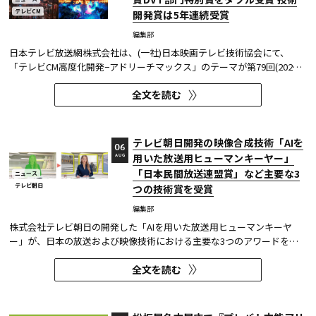
テレビCM
開発賞は5年連続受賞
編集部
日本テレビ放送網株式会社は、(一社)日本映画テレビ技術協会にて、
「テレビCM高度化開発−アドリーチマックス」のテーマが第79回(2025
年度)技術開発賞を、「TOKYO巫女忍者」が映像技術賞 DVT(デジタルビ
全文を読む
ジュアル技術)部門 特別賞を受賞したことを発表した。技術開発賞部門
では、昨年に続き5年連続の受賞となる。 この賞は毎年、放送に関連
す...
テレビ朝日開発の映像合成技術「AIを
06
用いた放送用ヒューマンキーヤー」
AUG
「日本民間放送連盟賞」など主要な3
ニュース
テレビ朝日
つの技術賞を受賞
編集部
株式会社テレビ朝日の開発した「AIを用いた放送用ヒューマンキーヤ
ー」が、日本の放送および映像技術における主要な3つのアワードを受
賞した。 本開発は、人物像認識AIと最新のXR技術を組み合わせたシステ
全文を読む
ムであり、その革新性と実用性が業界内で高い評価を獲得している。
【受賞アワード一覧】 ●2025年 日本民間放送連盟賞 技術部門優...