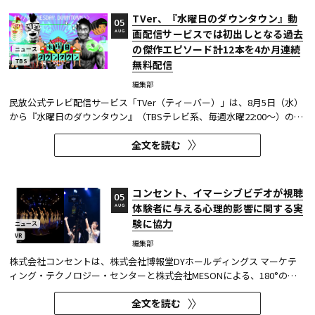
TVer、『水曜日のダウンタウン』動
05
画配信サービスでは初出しとなる過去
AUG
の傑作エピソード計12本を4か月連続
ニュース
TBS
無料配信
編集部
民放公式テレビ配信サービス「TVer（ティーバー）」は、8月5日（水）
から『水曜日のダウンタウン』（TBSテレビ系、毎週水曜22:00～）の過
去に放送された傑作エピソード計12本を4か月にわたり配信する。本エ
全文を読む
ピソードが動画配信サービスで配信されるのは今回が初めてとなる。
TVerはすべて無料で見放題となっている。 『水曜日のダウンタウン...
コンセント、イマーシブビデオが視聴
05
体験者に与える心理的影響に関する実
AUG
験に協力
ニュース
VR
編集部
株式会社コンセントは、株式会社博報堂DYホールディングス マーケテ
ィング・テクノロジー・センターと株式会社MESONによる、180°の視
野角のImmersive Video（以下、イマーシブビデオ）を実験刺激に用い
全文を読む
た心理実験に協力し、そのプレプリント論文が2026年6月8日にarXivで