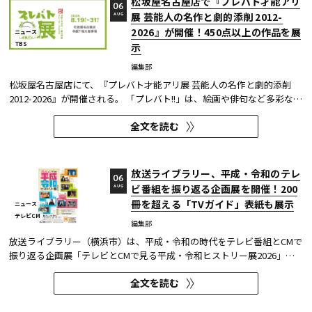
松坂屋名古屋店で『プレバト才能アリ
06
展 芸能人の名作と劇的添削 2012-
AUG
2026』が開催！450点以上の作品を展
ニュース
TBS
示
編集部
松坂屋名古屋店にて、『プレバト才能アリ展 芸能人の名作と劇的添削
2012-2026』が開催される。 「プレバト!!」は、絵画や俳句など多彩な芸
術ジャンルに芸能人が挑戦し、その作品を超一流の講師陣が才能アリ/ナ
全文を読む
シで厳しく査定する教養バラエティー番組だ。 本展では、定番ジャンル
の俳句・水彩画から、大漁旗や黒板アートといった巨大作品...
放送ライブラリー、平成・令和のテレ
06
ビ番組を振り返る企画展を開催！200
AUG
冊を超える「TVガイド」表紙も展示
ニュース
テレビCM
編集部
放送ライブラリー（横浜市）は、平成・令和の時代をテレビ番組とCMで
振り返る企画展「テレビとCMで見る平成・令和ヒストリー展2026」を8
月7日～9月27日に開催する。
全文を読む