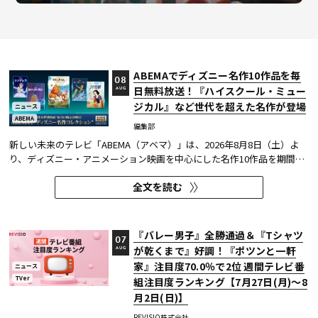
ABEMAでディズニー名作10作品を毎
08
日無料放送！『ハイスクール・ミュー
AUG
ジカル』など世代を超えた名作が登場
ニュース
ABEMA
編集部
新しい未来のテレビ「ABEMA（アベマ）」は、2026年8月8日（土）よ
り、ディズニー・アニメーション映画を中心にした名作10作品を期間限
定で無料放送することを決定した。
全文を読む
『バレー男子』全勝通過＆『Tシャツ
07
が乾くまで』好調！『ポツンと一軒
AUG
家』注目度70.0％で2位 週間テレビ番
ニュース
TVer
組注目度ランキング【7月27日(月)～8
月2日(日)】
REVISIO株式会社