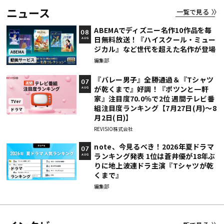
ニュース
一覧で見る
ABEMAでディズニー名作10作品を毎
08
日無料放送！『ハイスクール・ミュー
AUG
ジカル』など世代を超えた名作が登場
ABEMA
編集部
動画サービス
『バレー男子』全勝通過＆『Tシャツ
07
が乾くまで』好調！『ポツンと一軒
AUG
家』注目度70.0％で2位 週間テレビ番
TVer
組注目度ランキング【7月27日(月)～8
ドラマ
月2日(日)】
REVISIO株式会社
note、今見るべき！2026年夏ドラマ
07
ランキング発表 1位は蒼井優が18年ぶ
AUG
りに地上波連ドラ主演『Tシャツが乾
ドラマ
くまで』
ランキング
編集部