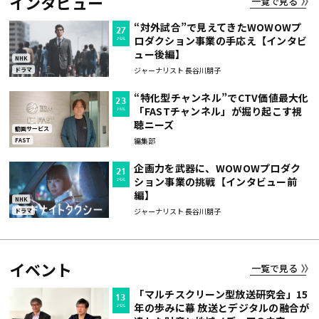
インタビュー
一覧で見る
“対外試合”で見えてきたWOWOWプ
27
ロダクション事業の手応え【インタビ
JUL
ュー後編】
NHK
ジャーナリスト 長谷川朋子
ドラマ
“特化型チャンネル”でCTV価値最大化
23
「FASTチャンネル」が掘り起こす視
JUL
聴ニーズ
動画サービス
編集部
FAST
企画力を武器に、WOWOWプロダク
21
ション事業の挑戦【インタビュー前
JUL
編】
NHK
ジャーナリスト 長谷川朋子
ドラマ
イベント
一覧で見る
「マルチスクリーン型放送研究会」15
13
年の歩みに幕 放送とデジタルの融合が
JUL