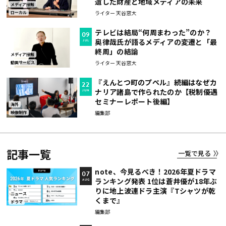
遺した財産と地域メディアの未来
メディア接触
ライター 天谷窓大
ローカル
テレビは結局“何周まわった”のか？
09
奥律哉氏が語るメディアの変遷と「最
JUL
終周」の結論
メディア接触
ライター 天谷窓大
動画サービス
『えんとつ町のプペル』続編はなぜカ
22
ナリア諸島で作られたのか【税制優遇
JUN
セミナーレポート後編】
海外
編集部
映像制作
記事一覧
一覧で見る
note、今見るべき！2026年夏ドラマ
07
ランキング発表 1位は蒼井優が18年ぶ
AUG
りに地上波連ドラ主演『Tシャツが乾
ニュース
くまで』
ドラマ
編集部