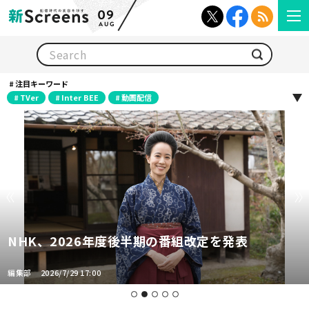
09
AUG
検索
注目キーワード
TVer
Inter BEE
動画配信
NHK、2026年度後半期の番組改定を発表
編集部
2026/7/29 17:00
1
2
3
4
5