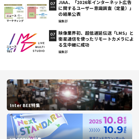
JIAA、「2026年インターネット広告
07
に関するユーザー意識調査（定量）」
AUG
の結果公表
ニュース
編集部
マーケティング
映像業界初、超低遅延伝送「LMS」と
07
衛星通信を使ったリモートカメラによ
AUG
る生中継に成功
ニュース
編集部
TBS
Inter BEE特集