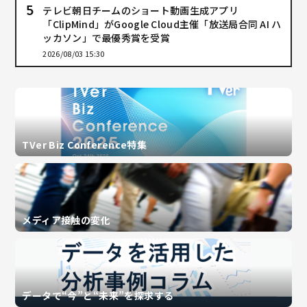
テレビ朝日チームのショート動画生成アプリ
「ClipMind」がGoogle Cloud主催「放送局合同 AI ハ
ッカソン」で最優秀賞を受賞
2026/08/03 15:30
TVer Biz Conference特集
メディア接触の変化
データで“今”と“未来”を探求する