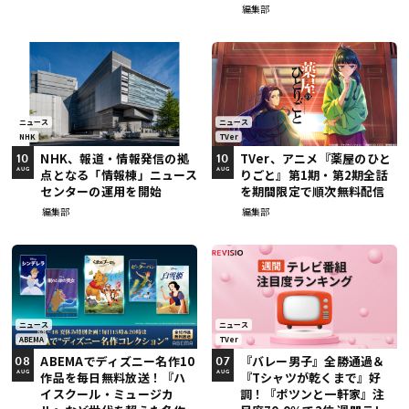
編集部
ニュース
ニュース
NHK
TVer
NHK、報道・情報発信の拠
TVer、アニメ『薬屋のひと
10
10
点となる「情報棟」ニュース
りごと』第1期・第2期全話
AUG
AUG
センターの運用を開始
を期間限定で順次無料配信
編集部
編集部
ニュース
ニュース
ABEMA
TVer
ABEMAでディズニー名作10
『バレー男子』全勝通過＆
08
07
作品を毎日無料放送！『ハ
『Tシャツが乾くまで』好
AUG
AUG
イスクール・ミュージカ
調！『ポツンと一軒家』注