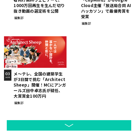
1000万回再生を生んだ切り
Cloud主催「放送局合同 AI
抜き動画の選定術を公開
ハッカソン」で最優秀賞を
受賞
編集部
編集部
ニュース
ローカル
メ～テレ、全国の建築学生
03
が3日間で挑む「Architect
AUG
Sheep」開催！MCにアンガ
ールズ田中卓志氏が就任、
大賞賞金100万円
編集部