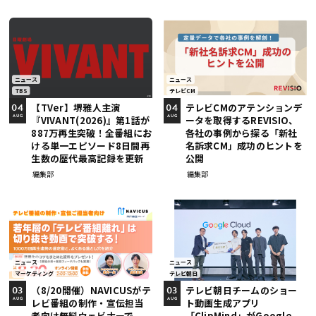
ニュース
ニュース
TBS
テレビCM
【TVer】堺雅人主演
テレビCMのアテンションデ
04
04
『VIVANT(2026)』第1話が
ータを取得するREVISIO、
AUG
AUG
887万再生突破！全番組にお
各社の事例から探る「新社
ける単一エピソード8日間再
名訴求CM」成功のヒントを
生数の歴代最高記録を更新
公開
編集部
編集部
ニュース
ニュース
マーケティング
テレビ朝日
（8/20開催）NAVICUSがテ
テレビ朝日チームのショー
03
03
レビ番組の制作・宣伝担当
ト動画生成アプリ
AUG
AUG
者向け無料ウェビナーで、
「ClipMind」がGoogle