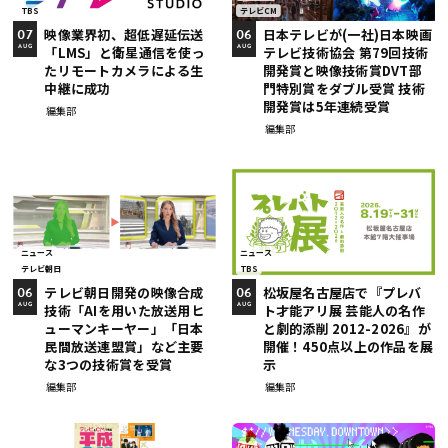
TBS
テレビCM
映像業界初、超低遅延伝送
日本テレビが(一社)日本映画
07
06
「LMS」と衛星通信を使っ
テレビ技術協会 第79回技術
AUG
AUG
たリモートカメラによる生
開発賞と映像技術賞DVT部
中継に成功
門特別賞をダブル受賞 技術
開発賞は5年連続受賞
編集部
編集部
ニュース
ニュース
テレビ朝日
TBS
テレビ朝日開発の映像合成
松坂屋名古屋店で『プレバ
06
06
技術「AIを用いた放送用ヒ
ト才能アリ展 芸能人の名作
AUG
AUG
ューマンキーヤー」「日本
と劇的添削 2012-2026』が
民間放送連盟賞」など主要
開催！450点以上の作品を展
な3つの技術賞を受賞
示
編集部
編集部