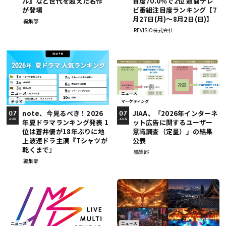
ル』など世代を超えた名作
目度70.0％で2位 週間テレ
が登場
ビ番組注目度ランキング【7
月27日(月)～8月2日(日)】
編集部
REVISIO株式会社
ニュース
ニュース
ドラマ
マーケティング
note、今見るべき！2026
JIAA、「2026年インターネ
07
07
年夏ドラマランキング発表 1
ット広告に関するユーザー
AUG
AUG
位は蒼井優が18年ぶりに地
意識調査（定量）」の結果
上波連ドラ主演『Tシャツが
公表
乾くまで』
編集部
編集部
ニュース
ニュース