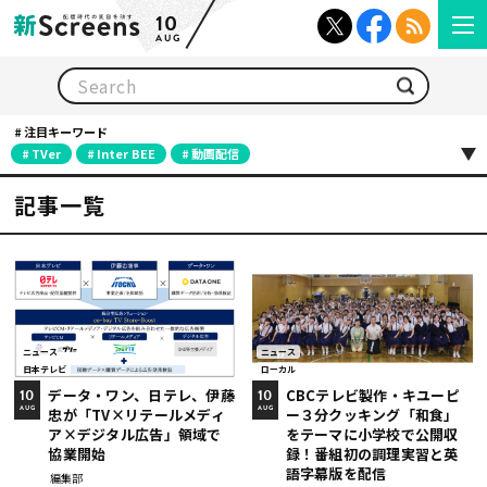
10
AUG
検索
注目キーワード
TVer
Inter BEE
動画配信
記事一覧
ニュース
ニュース
日本テレビ
ローカル
データ・ワン、日テレ、伊藤
CBCテレビ製作・キユーピ
10
10
忠が「TV×リテールメディ
ー３分クッキング「和食」
AUG
AUG
ア×デジタル広告」領域で
をテーマに小学校で公開収
協業開始
録！番組初の調理実習と英
語字幕版を配信
編集部