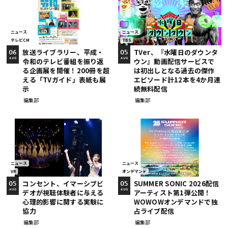
ニュース
ニュース
テレビCM
TBS
放送ライブラリー、平成・
TVer、『水曜日のダウンタ
06
05
令和のテレビ番組を振り返
ウン』動画配信サービスで
AUG
AUG
る企画展を開催！200冊を超
は初出しとなる過去の傑作
える「TVガイド」表紙も展
エピソード計12本を4か月連
示
続無料配信
編集部
編集部
ニュース
ニュース
VR
オンデマンド
コンセント、イマーシブビ
SUMMER SONIC 2026配信
05
05
デオが視聴体験者に与える
アーティスト第1弾公開！
AUG
AUG
心理的影響に関する実験に
WOWOWオンデマンドで独
協力
占ライブ配信
編集部
編集部