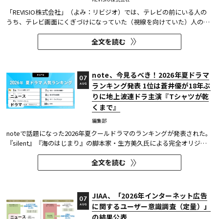
「REVISIO株式会社」（よみ：リビジオ）では、テレビの前にいる人の
うち、テレビ画面にくぎづけになっていた（視線を向けていた）人の割
合がわかる「注目度」を用いて、「個人全体」ならびにREVISIOで定義
全文を読む
した「コア視聴層（男女13歳～49歳）」のテレビ番組ランキングを公開
している。
note、今見るべき！2026年夏ドラマ
07
ランキング発表 1位は蒼井優が18年ぶ
AUG
りに地上波連ドラ主演『Tシャツが乾
ニュース
ドラマ
くまで』
編集部
noteで話題になった2026年夏クールドラマのランキングが発表された。
『silent』『海のはじまり』の脚本家・生方美久氏による完全オリジナ
ル作品で、蒼井優が18年ぶりに地上波連続ドラマの主演を務めた『Tシ
全文を読む
ャツが乾くまで』が第1位に輝いた。 また今回、Netflixの『ガス人間』
が3位にランクイン。春クールの『九条の大罪』に続き、2クール...
JIAA、「2026年インターネット広告
07
に関するユーザー意識調査（定量）」
AUG
の結果公表
ニュース