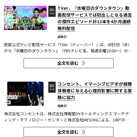
TVer、『水曜日のダウンタウン』動
05
画配信サービスでは初出しとなる過去
AUG
の傑作エピソード計12本を4か月連続
ニュース
TBS
無料配信
編集部
民放公式テレビ配信サービス「TVer（ティーバー）」は、8月5日（水）
から『水曜日のダウンタウン』（TBSテレビ系、毎週水曜22:00～）の過
去に放送された傑作エピソード計12本を4か月にわたり配信する。本エ
全文を読む
ピソードが動画配信サービスで配信されるのは今回が初めてとなる。
TVerはすべて無料で見放題となっている。 『水曜日のダウンタウン...
コンセント、イマーシブビデオが視聴
05
体験者に与える心理的影響に関する実
AUG
験に協力
ニュース
VR
編集部
株式会社コンセントは、株式会社博報堂DYホールディングス マーケテ
ィング・テクノロジー・センターと株式会社MESONによる、180°の視
野角のImmersive Video（以下、イマーシブビデオ）を実験刺激に用い
全文を読む
た心理実験に協力し、そのプレプリント論文が2026年6月8日にarXivで