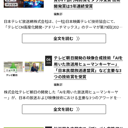
テレビCM
開発賞は5年連続受賞
編集部
日本テレビ放送網株式会社は、(一社)日本映画テレビ技術協会にて、
「テレビCM高度化開発−アドリーチマックス」のテーマが第79回(2025
年度)技術開発賞を、「TOKYO巫女忍者」が映像技術賞 DVT(デジタルビ
全文を読む
ジュアル技術)部門 特別賞を受賞したことを発表した。技術開発賞部門
では、昨年に続き5年連続の受賞となる。 この賞は毎年、放送に関連
す...
テレビ朝日開発の映像合成技術「AIを
06
用いた放送用ヒューマンキーヤー」
AUG
「日本民間放送連盟賞」など主要な3
ニュース
テレビ朝日
つの技術賞を受賞
編集部
株式会社テレビ朝日の開発した「AIを用いた放送用ヒューマンキーヤ
ー」が、日本の放送および映像技術における主要な3つのアワードを受
賞した。 本開発は、人物像認識AIと最新のXR技術を組み合わせたシステ
全文を読む
ムであり、その革新性と実用性が業界内で高い評価を獲得している。
【受賞アワード一覧】 ●2025年 日本民間放送連盟賞 技術部門優...