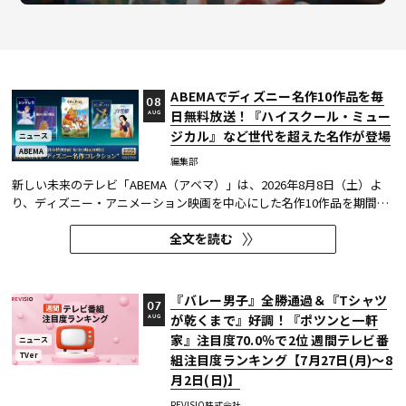
ABEMAでディズニー名作10作品を毎
08
日無料放送！『ハイスクール・ミュー
AUG
ジカル』など世代を超えた名作が登場
ニュース
ABEMA
編集部
新しい未来のテレビ「ABEMA（アベマ）」は、2026年8月8日（土）よ
り、ディズニー・アニメーション映画を中心にした名作10作品を期間限
定で無料放送することを決定した。
全文を読む
『バレー男子』全勝通過＆『Tシャツ
07
が乾くまで』好調！『ポツンと一軒
AUG
家』注目度70.0％で2位 週間テレビ番
ニュース
TVer
組注目度ランキング【7月27日(月)～8
月2日(日)】
REVISIO株式会社