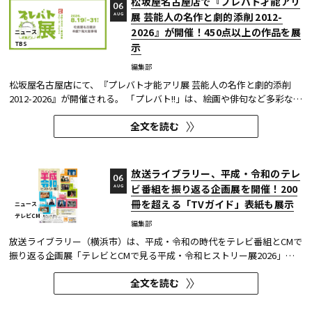
松坂屋名古屋店で『プレバト才能アリ
06
展 芸能人の名作と劇的添削 2012-
AUG
2026』が開催！450点以上の作品を展
ニュース
TBS
示
編集部
松坂屋名古屋店にて、『プレバト才能アリ展 芸能人の名作と劇的添削
2012-2026』が開催される。 「プレバト!!」は、絵画や俳句など多彩な芸
術ジャンルに芸能人が挑戦し、その作品を超一流の講師陣が才能アリ/ナ
全文を読む
シで厳しく査定する教養バラエティー番組だ。 本展では、定番ジャンル
の俳句・水彩画から、大漁旗や黒板アートといった巨大作品...
放送ライブラリー、平成・令和のテレ
06
ビ番組を振り返る企画展を開催！200
AUG
冊を超える「TVガイド」表紙も展示
ニュース
テレビCM
編集部
放送ライブラリー（横浜市）は、平成・令和の時代をテレビ番組とCMで
振り返る企画展「テレビとCMで見る平成・令和ヒストリー展2026」を8
月7日～9月27日に開催する。
全文を読む