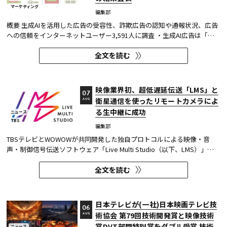
マーケティング
編集部
概要 生成AIを活用した広告の受容性、詐欺広告の認知や通報状況、広告
への信頼をインターネットユーザー3,591人に調査 ・生成AI広告は「条
件が整えば活用してよい」が52.0%。AI活用の明示や権利処理など、透
全文を読む
明性への配慮が受容の前提になる。 ・詐欺広告は各タイプとも70％の認
知があり、過去1年以内の接触経験は10～20％台。一方、通報経...
映像業界初、超低遅延伝送「LMS」と
07
衛星通信を使ったリモートカメラによ
AUG
る生中継に成功
ニュース
TBS
編集部
TBSテレビとWOWOWが共同開発した独自プロトコルによる映像・音
声・制御信号伝送ソフトウェア「Live Multi Studio（以下、LMS）」
が、JCOM株式会社（以下、J:COM）の生中継の特別番組に採用され
全文を読む
た。2026年6月16日にJ:COMが放送した『北海道神宮例祭 神輿渡御』に
おいて、J:COMチャンネル（※1）、地域情報アプリ「ど・ろーかる」
（※2）、YouTub...
日本テレビが(一社)日本映画テレビ技
06
術協会 第79回技術開発賞と映像技術
AUG
賞DVT部門特別賞をダブル受賞 技術
ニュース