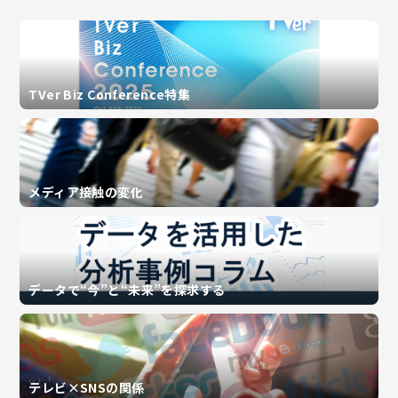
TVer Biz Conference特集
メディア接触の変化
データで“今”と“未来”を探求する
テレビ×SNSの関係