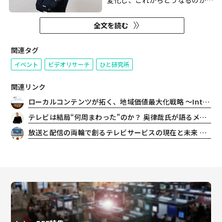
変化し、これからどうなるのか？
〜生活者視点でのテレビとネット
動画視聴の実態と背景〜』が、
全文を読む
2022年1月31日・2月9日に開催。
関連タグ
イベント
ビデオリサーチ
ひと研究所
関連リンク
ローカルコンテンツが拓く、地域価値最大化戦略 〜Inter BEE 2025 レポート
テレビは結局“何周まわった”のか？ 奥律哉氏が語るメディアの変遷と「最終周」の結論
放送と配信の両輪で創るテレビサービスの現在と未来 ～Inter BEE 2025 レポート