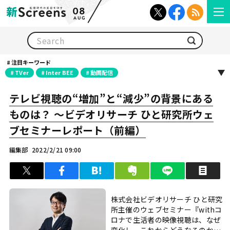
08
AUG
検索
注目キーワード
TVer
Inter BEE
動画配信
テレビ視聴の“増加”と“減少”の背景にある
ものは？ 〜ビデオリサーチ ひと研究所ウェ
ブセミナーレポート（前編）
編集部
2022/2/21 09:00
ツイート
シェア
はてブ
クリップ
LINEで送る
印
株式会社ビデオリサーチ ひと研究
所主催のウェブセミナー『withコ
ロナで生活者の映像視聴は、なぜ