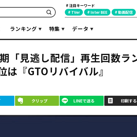
注目キーワード
検索
TVer
Inter BEE
動画配信
覧
ランキング
特集
データ
月期「見逃し配信」再生回数ラ
位は『GTOリバイバル』
ブ
クリップ
LINEで送る
印刷する