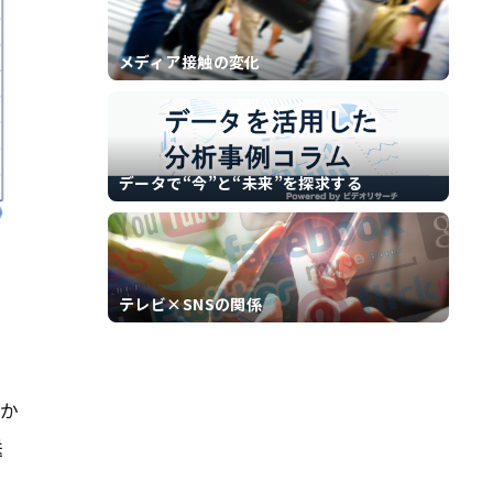
メディア接触の変化
データで“今”と“未来”を探求する
テレビ×SNSの関係
曜か
送