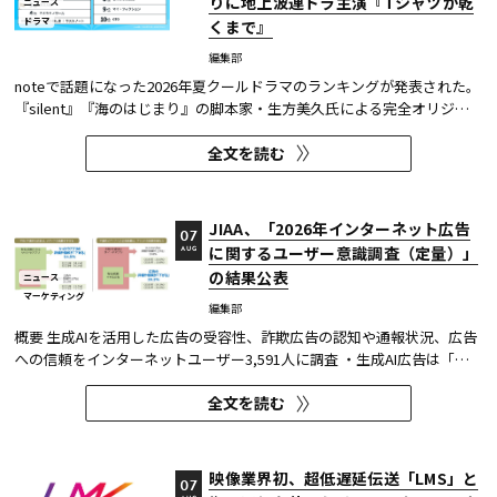
りに地上波連ドラ主演『Tシャツが乾
ニュース
ドラマ
くまで』
編集部
noteで話題になった2026年夏クールドラマのランキングが発表された。
『silent』『海のはじまり』の脚本家・生方美久氏による完全オリジナ
ル作品で、蒼井優が18年ぶりに地上波連続ドラマの主演を務めた『Tシ
全文を読む
ャツが乾くまで』が第1位に輝いた。 また今回、Netflixの『ガス人間』
が3位にランクイン。春クールの『九条の大罪』に続き、2クール...
JIAA、「2026年インターネット広告
07
に関するユーザー意識調査（定量）」
AUG
の結果公表
ニュース
マーケティング
編集部
概要 生成AIを活用した広告の受容性、詐欺広告の認知や通報状況、広告
への信頼をインターネットユーザー3,591人に調査 ・生成AI広告は「条
件が整えば活用してよい」が52.0%。AI活用の明示や権利処理など、透
全文を読む
明性への配慮が受容の前提になる。 ・詐欺広告は各タイプとも70％の認
知があり、過去1年以内の接触経験は10～20％台。一方、通報経...
映像業界初、超低遅延伝送「LMS」と
07