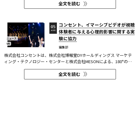
全文を読む
ピソードが動画配信サービスで配信されるのは今回が初めてとなる。
TVerはすべて無料で見放題となっている。 『水曜日のダウンタウン...
コンセント、イマーシブビデオが視聴
05
体験者に与える心理的影響に関する実
AUG
験に協力
ニュース
VR
編集部
株式会社コンセントは、株式会社博報堂DYホールディングス マーケテ
ィング・テクノロジー・センターと株式会社MESONによる、180°の視
野角のImmersive Video（以下、イマーシブビデオ）を実験刺激に用い
全文を読む
た心理実験に協力し、そのプレプリント論文が2026年6月8日にarXivで
公開された。 本実験は、イマーシブビデオの撮影距離が体験者の「そ...
SUMMER SONIC 2026配信アーティス
05
ト第1弾公開！WOWOWオンデマンド
AUG
で独占ライブ配信
ニュース
オンデマンド
編集部
25周年を迎えるSUMMER SONICが8月14日（金）・15日（土）・16日
（日）に開催される。WOWOWでは「SUMMER SONIC 2026」東京会場
のZOZOマリンスタジアムと幕張メッセから、マリンステージ、マウン