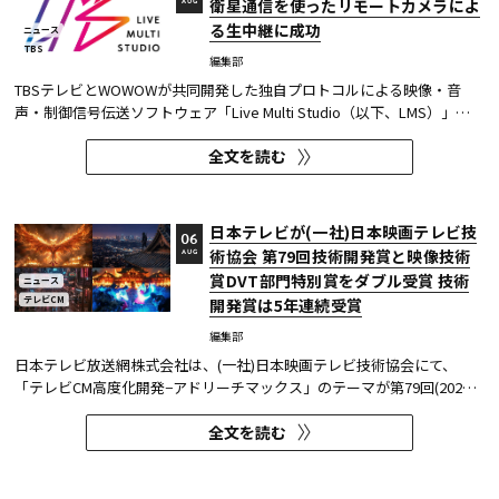
衛星通信を使ったリモートカメラによ
AUG
る生中継に成功
ニュース
TBS
編集部
TBSテレビとWOWOWが共同開発した独自プロトコルによる映像・音
声・制御信号伝送ソフトウェア「Live Multi Studio（以下、LMS）」
が、JCOM株式会社（以下、J:COM）の生中継の特別番組に採用され
全文を読む
た。2026年6月16日にJ:COMが放送した『北海道神宮例祭 神輿渡御』に
おいて、J:COMチャンネル（※1）、地域情報アプリ「ど・ろーかる」
（※2）、YouTub...
日本テレビが(一社)日本映画テレビ技
06
術協会 第79回技術開発賞と映像技術
AUG
賞DVT部門特別賞をダブル受賞 技術
ニュース
テレビCM
開発賞は5年連続受賞
編集部
日本テレビ放送網株式会社は、(一社)日本映画テレビ技術協会にて、
「テレビCM高度化開発−アドリーチマックス」のテーマが第79回(2025
年度)技術開発賞を、「TOKYO巫女忍者」が映像技術賞 DVT(デジタルビ
全文を読む
ジュアル技術)部門 特別賞を受賞したことを発表した。技術開発賞部門
では、昨年に続き5年連続の受賞となる。 この賞は毎年、放送に関連
す...