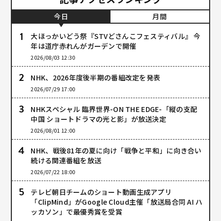
今日
月間
大ほっかいどう祭『STVどさんこフェスティバル』 今
年は道庁赤れんがガーデンで開催
2026/08/03 12:30
NHK、2026年度後半期の番組改定を発表
2026/07/29 17:00
NHKスペシャル 臨界世界-ON THE EDGE-「縦の支配
中国 ショートドラマの光と影」が放送決定
2026/08/01 12:00
NHK、戦後81年の夏に向け「戦争と平和」に向き合い
続ける関連番組を放送
2026/07/22 18:00
テレビ朝日チームのショート動画生成アプリ
「ClipMind」がGoogle Cloud主催「放送局合同 AI ハ
ッカソン」で最優秀賞を受賞