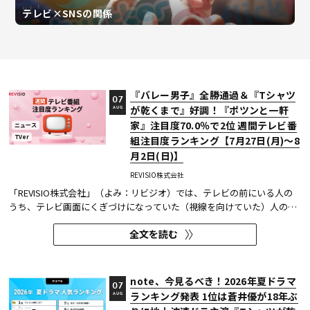
テレビ×SNSの関係
『バレー男子』全勝通過＆『Tシャツ
07
が乾くまで』好調！『ポツンと一軒
AUG
家』注目度70.0％で2位 週間テレビ番
ニュース
TVer
組注目度ランキング【7月27日(月)～8
月2日(日)】
REVISIO株式会社
「REVISIO株式会社」（よみ：リビジオ）では、テレビの前にいる人の
うち、テレビ画面にくぎづけになっていた（視線を向けていた）人の割
合がわかる「注目度」を用いて、「個人全体」ならびにREVISIOで定義
全文を読む
した「コア視聴層（男女13歳～49歳）」のテレビ番組ランキングを公開
している。
note、今見るべき！2026年夏ドラマ
07
ランキング発表 1位は蒼井優が18年ぶ
AUG