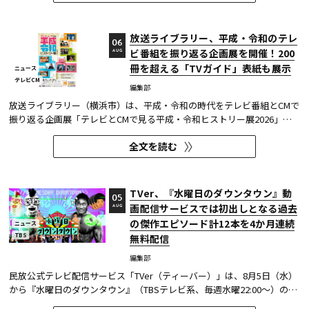
の俳句・水彩画から、大漁旗や黒板アートといった巨大作品...
放送ライブラリー、平成・令和のテレ
06
ビ番組を振り返る企画展を開催！200
AUG
冊を超える「TVガイド」表紙も展示
ニュース
テレビCM
編集部
放送ライブラリー（横浜市）は、平成・令和の時代をテレビ番組とCMで
振り返る企画展「テレビとCMで見る平成・令和ヒストリー展2026」を8
月7日～9月27日に開催する。
全文を読む
TVer、『水曜日のダウンタウン』動
05
画配信サービスでは初出しとなる過去
AUG
の傑作エピソード計12本を4か月連続
ニュース
TBS
無料配信
編集部
民放公式テレビ配信サービス「TVer（ティーバー）」は、8月5日（水）
から『水曜日のダウンタウン』（TBSテレビ系、毎週水曜22:00～）の過
去に放送された傑作エピソード計12本を4か月にわたり配信する。本エ