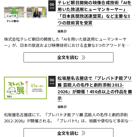
テレビ朝日開発の映像合成技術「AIを
06
用いた放送用ヒューマンキーヤー」
AUG
「日本民間放送連盟賞」など主要な3
ニュース
テレビ朝日
つの技術賞を受賞
編集部
株式会社テレビ朝日の開発した「AIを用いた放送用ヒューマンキーヤ
ー」が、日本の放送および映像技術における主要な3つのアワードを受
賞した。 本開発は、人物像認識AIと最新のXR技術を組み合わせたシステ
全文を読む
ムであり、その革新性と実用性が業界内で高い評価を獲得している。
【受賞アワード一覧】 ●2025年 日本民間放送連盟賞 技術部門優...
松坂屋名古屋店で『プレバト才能アリ
06
展 芸能人の名作と劇的添削 2012-
AUG
2026』が開催！450点以上の作品を展
ニュース
TBS
示
編集部
松坂屋名古屋店にて、『プレバト才能アリ展 芸能人の名作と劇的添削
2012-2026』が開催される。 「プレバト!!」は、絵画や俳句など多彩な芸
術ジャンルに芸能人が挑戦し、その作品を超一流の講師陣が才能アリ/ナ
全文を読む
シで厳しく査定する教養バラエティー番組だ。 本展では、定番ジャンル