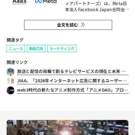
ィアパートナーズ）は、Meta日
本法人Facebook Japan合同会社
（以下、Facebook Japan）と
SNS上でのブランドビルドを目的
全文を読む
とした提携を開始する。また、提
携に合わせ新ソリューション
「AaaS with Meta」をリリース
関連タグ
した。第一弾の機能ではインフル
ニュース
動画広告
マーケティング
エンサー施策における広告効果の
可...
関連リンク
放送と配信の両輪で創るテレビサービスの現在と未来 ～Inter BEE 2025 レポート
JIAA、「2026年インターネット広告に関するユーザー意識調査（定量）」の結果公表
web3時代の新たなアニメ制作方式「アニメDAO」プロジェクト ショートアニメ本編完成と、dアニメストアでの独占配信決定のお知らせ