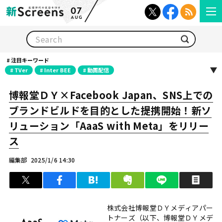
07
AUG
検索
注目キーワード
TVer
Inter BEE
動画配信
博報堂ＤＹ×Facebook Japan、SNS上での
ブランドビルドを目的とした提携開始！新ソ
リューション「AaaS with Meta」をリリー
ス
編集部
2025/1/6 14:30
ツイート
シェア
はてブ
クリップ
LINEで送る
印
株式会社博報堂ＤＹメディアパー
トナーズ（以下、博報堂ＤＹメデ