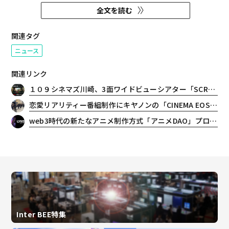
いただくこととなりました。
全文を読む
関連タグ
ニュース
関連リンク
１０９シネマズ川崎、3面ワイドビューシアター「SCREENX」とオリジナルサウンドシステム「SAION」が融合した「SCREENX｜SAION」を日本初導入！
恋愛リアリティー番組制作にキヤノンの「CINEMA EOS SYSTEM」と「リモートカメラシステム」が貢献 大規模マルチカメラ収録と制作効率化を実現
web3時代の新たなアニメ制作方式「アニメDAO」プロジェクト ショートアニメ本編完成と、dアニメストアでの独占配信決定のお知らせ
Inter BEE特集