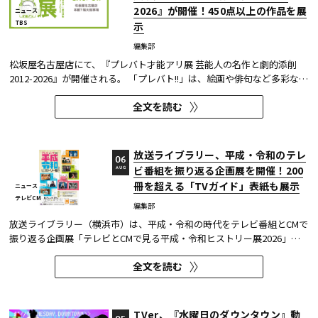
2026』が開催！450点以上の作品を展
ニュース
TBS
示
編集部
松坂屋名古屋店にて、『プレバト才能アリ展 芸能人の名作と劇的添削
2012-2026』が開催される。 「プレバト!!」は、絵画や俳句など多彩な芸
術ジャンルに芸能人が挑戦し、その作品を超一流の講師陣が才能アリ/ナ
全文を読む
シで厳しく査定する教養バラエティー番組だ。 本展では、定番ジャンル
の俳句・水彩画から、大漁旗や黒板アートといった巨大作品...
放送ライブラリー、平成・令和のテレ
06
ビ番組を振り返る企画展を開催！200
AUG
冊を超える「TVガイド」表紙も展示
ニュース
テレビCM
編集部
放送ライブラリー（横浜市）は、平成・令和の時代をテレビ番組とCMで
振り返る企画展「テレビとCMで見る平成・令和ヒストリー展2026」を8
月7日～9月27日に開催する。
全文を読む
TVer、『水曜日のダウンタウン』動