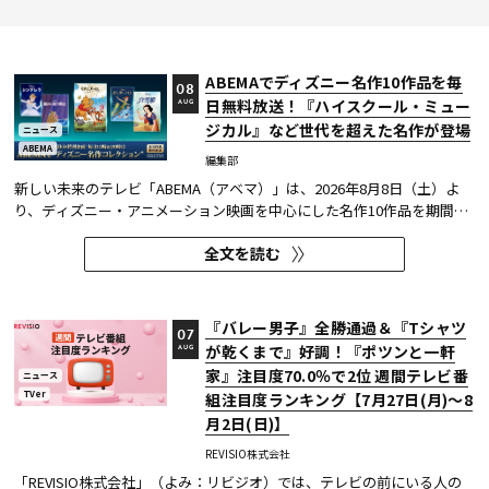
ABEMAでディズニー名作10作品を毎
08
日無料放送！『ハイスクール・ミュー
AUG
ジカル』など世代を超えた名作が登場
ニュース
ABEMA
編集部
新しい未来のテレビ「ABEMA（アベマ）」は、2026年8月8日（土）よ
り、ディズニー・アニメーション映画を中心にした名作10作品を期間限
定で無料放送することを決定した。
全文を読む
『バレー男子』全勝通過＆『Tシャツ
07
が乾くまで』好調！『ポツンと一軒
AUG
家』注目度70.0％で2位 週間テレビ番
ニュース
TVer
組注目度ランキング【7月27日(月)～8
月2日(日)】
REVISIO株式会社
「REVISIO株式会社」（よみ：リビジオ）では、テレビの前にいる人の