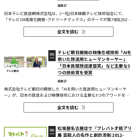
編集部
日本テレビ放送網株式会社は、(一社)日本映画テレビ技術協会にて、
「テレビCM高度化開発−アドリーチマックス」のテーマが第79回(2025
年度)技術開発賞を、「TOKYO巫女忍者」が映像技術賞 DVT(デジタルビ
全文を読む
ジュアル技術)部門 特別賞を受賞したことを発表した。技術開発賞部門
では、昨年に続き5年連続の受賞となる。 この賞は毎年、放送に関連
す...
テレビ朝日開発の映像合成技術「AIを
06
用いた放送用ヒューマンキーヤー」
AUG
「日本民間放送連盟賞」など主要な3
ニュース
テレビ朝日
つの技術賞を受賞
編集部
株式会社テレビ朝日の開発した「AIを用いた放送用ヒューマンキーヤ
ー」が、日本の放送および映像技術における主要な3つのアワードを受
賞した。 本開発は、人物像認識AIと最新のXR技術を組み合わせたシステ
全文を読む
ムであり、その革新性と実用性が業界内で高い評価を獲得している。
【受賞アワード一覧】 ●2025年 日本民間放送連盟賞 技術部門優...
松坂屋名古屋店で『プレバト才能アリ
06
展 芸能人の名作と劇的添削 2012-
AUG