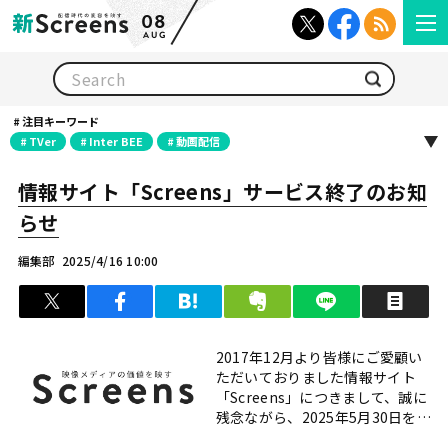
08
AUG
検索
注目キーワード
TVer
Inter BEE
動画配信
情報サイト「Screens」サービス終了のお知
らせ
編集部
2025/4/16 10:00
ツイート
シェア
はてブ
クリップ
LINEで送る
印
2017年12月より皆様にご愛顧い
ただいておりました情報サイト
「Screens」につきまして、誠に
残念ながら、2025年5月30日をも
ちまして、サービスを終了させて