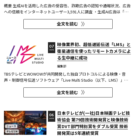
概要 生成AIを活用した広告の受容性、詐欺広告の認知や通報状況、広告
への信頼をインターネットユーザー3,591人に調査 ・生成AI広告は「条
件が整えば活用してよい」が52.0%。AI活用の明示や権利処理など、透
全文を読む
明性への配慮が受容の前提になる。 ・詐欺広告は各タイプとも70％の認
知があり、過去1年以内の接触経験は10～20％台。一方、通報経...
映像業界初、超低遅延伝送「LMS」と
07
衛星通信を使ったリモートカメラによ
AUG
る生中継に成功
ニュース
TBS
編集部
TBSテレビとWOWOWが共同開発した独自プロトコルによる映像・音
声・制御信号伝送ソフトウェア「Live Multi Studio（以下、LMS）」
が、JCOM株式会社（以下、J:COM）の生中継の特別番組に採用され
全文を読む
た。2026年6月16日にJ:COMが放送した『北海道神宮例祭 神輿渡御』に
おいて、J:COMチャンネル（※1）、地域情報アプリ「ど・ろーかる」
（※2）、YouTub...
日本テレビが(一社)日本映画テレビ技
06
術協会 第79回技術開発賞と映像技術
AUG
賞DVT部門特別賞をダブル受賞 技術
ニュース
テレビCM
開発賞は5年連続受賞