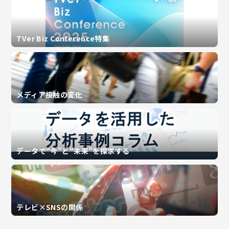
TVer Biz Conference特集
メディア接触の変化
データで“今”と“未来”を探求する
テレビ×SNSの関係