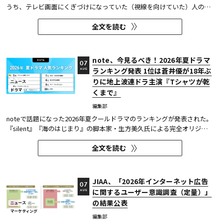
うち、テレビ画面にくぎづけになっていた（視線を向けていた）人の割
合がわかる「注目度」を用いて、「個人全体」ならびにREVISIOで定義
全文を読む
した「コア視聴層（男女13歳～49歳）」のテレビ番組ランキングを公開
している。
note、今見るべき！2026年夏ドラマ
07
ランキング発表 1位は蒼井優が18年ぶ
AUG
りに地上波連ドラ主演『Tシャツが乾
ニュース
ドラマ
くまで』
編集部
noteで話題になった2026年夏クールドラマのランキングが発表された。
『silent』『海のはじまり』の脚本家・生方美久氏による完全オリジナ
ル作品で、蒼井優が18年ぶりに地上波連続ドラマの主演を務めた『Tシ
全文を読む
ャツが乾くまで』が第1位に輝いた。 また今回、Netflixの『ガス人間』
が3位にランクイン。春クールの『九条の大罪』に続き、2クール...
JIAA、「2026年インターネット広告
07
に関するユーザー意識調査（定量）」
AUG
の結果公表
ニュース
マーケティング
編集部