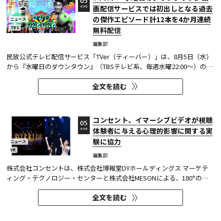
05
画配信サービスでは初出しとなる過去
AUG
の傑作エピソード計12本を4か月連続
ニュース
TBS
無料配信
編集部
民放公式テレビ配信サービス「TVer（ティーバー）」は、8月5日（水）
から『水曜日のダウンタウン』（TBSテレビ系、毎週水曜22:00～）の過
去に放送された傑作エピソード計12本を4か月にわたり配信する。本エ
全文を読む
ピソードが動画配信サービスで配信されるのは今回が初めてとなる。
TVerはすべて無料で見放題となっている。 『水曜日のダウンタウン...
コンセント、イマーシブビデオが視聴
05
体験者に与える心理的影響に関する実
AUG
験に協力
ニュース
VR
編集部
株式会社コンセントは、株式会社博報堂DYホールディングス マーケテ
ィング・テクノロジー・センターと株式会社MESONによる、180°の視
野角のImmersive Video（以下、イマーシブビデオ）を実験刺激に用い
全文を読む
た心理実験に協力し、そのプレプリント論文が2026年6月8日にarXivで
公開された。 本実験は、イマーシブビデオの撮影距離が体験者の「そ...