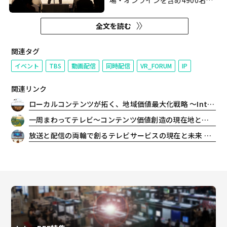
場・オンラインを含め4900名が
参加。9日午前のセッション「届
ける力、響かせる力：これからの
全文を読む
コンテンツ配信戦略」では、強力
なIPを持つTBS・東宝の担当者が
登壇し、多様化するチャネルの中
関連タグ
でいかにしてコンテンツビジネス
イベント
TBS
動画配信
同時配信
VR_FORUM
IP
に取り組んでいるか、その...
関連リンク
ローカルコンテンツが拓く、地域価値最大化戦略 〜Inter BEE 2025 レポート
一周まわってテレビ〜コンテンツ価値創造の現在地と未来 〜Inter BEE2025レポート
放送と配信の両輪で創るテレビサービスの現在と未来 ～Inter BEE 2025 レポート