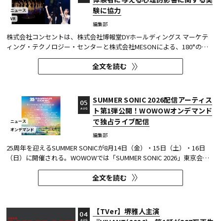
験に協力
ニュース
VR
編集部
株式会社コンセントは、株式会社博報堂DYホールディングス マーケテ
ィング・テクノロジー・センターと株式会社MESONによる、180°の視
野角のImmersive Video（以下、イマーシブビデオ）を実験刺激に用い
全文を読む
た心理実験に協力し、そのプレプリント論文が2026年6月8日にarXivで
公開された。 本実験は、イマーシブビデオの撮影距離が体験者の「そ...
SUMMER SONIC 2026配信アーティス
05
ト第1弾公開！WOWOWオンデマンド
AUG
で独占ライブ配信
ニュース
オンデマンド
編集部
25周年を迎えるSUMMER SONICが8月14日（金）・15日（土）・16日
（日）に開催される。WOWOWでは「SUMMER SONIC 2026」東京会場
のZOZOマリンスタジアムと幕張メッセから、マリンステージ、マウン
全文を読む
テンステージ、ソニックステージ、パシフィックステージの模様を、3
日間にわたりWOWOWオンデマンドで独占ライブ配信する。 今回、配信
アーティスト...
【TVer】堺雅人主演
04
AUG