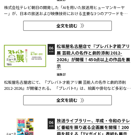
株式会社テレビ朝日の開発した「AIを用いた放送用ヒューマンキーヤ
ー」が、日本の放送および映像技術における主要な3つのアワードを受
賞した。 本開発は、人物像認識AIと最新のXR技術を組み合わせたシステ
全文を読む
ムであり、その革新性と実用性が業界内で高い評価を獲得している。
【受賞アワード一覧】 ●2025年 日本民間放送連盟賞 技術部門優...
松坂屋名古屋店で『プレバト才能アリ
06
展 芸能人の名作と劇的添削 2012-
AUG
2026』が開催！450点以上の作品を展
ニュース
TBS
示
編集部
松坂屋名古屋店にて、『プレバト才能アリ展 芸能人の名作と劇的添削
2012-2026』が開催される。 「プレバト!!」は、絵画や俳句など多彩な芸
術ジャンルに芸能人が挑戦し、その作品を超一流の講師陣が才能アリ/ナ
全文を読む
シで厳しく査定する教養バラエティー番組だ。 本展では、定番ジャンル
の俳句・水彩画から、大漁旗や黒板アートといった巨大作品...
放送ライブラリー、平成・令和のテレ
06
ビ番組を振り返る企画展を開催！200
AUG
冊を超える「TVガイド」表紙も展示
ニュース