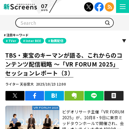
07
AUG
検索
注目キーワード
TVer
Inter BEE
動画配信
TBS・東宝のキーマンが語る、これからのコ
ンテンツ配信戦略 〜「VR FORUM 2025」
セッションレポート（3）
ライター 天谷窓大
2025/10/23 12:00
ツイート
シェア
はてブ
クリップ
LINEで送る
印
ビデオリサーチ主催「VR FORUM
2025」が、10月8・9日に東京ミ
ッドタウンホールで開催され、会