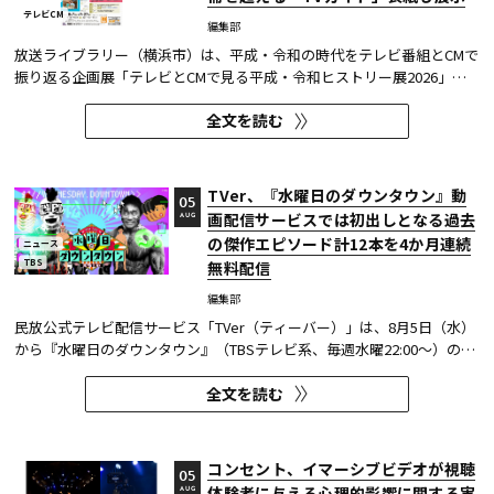
テレビCM
編集部
放送ライブラリー（横浜市）は、平成・令和の時代をテレビ番組とCMで
振り返る企画展「テレビとCMで見る平成・令和ヒストリー展2026」を8
月7日～9月27日に開催する。
全文を読む
TVer、『水曜日のダウンタウン』動
05
画配信サービスでは初出しとなる過去
AUG
の傑作エピソード計12本を4か月連続
ニュース
TBS
無料配信
編集部
民放公式テレビ配信サービス「TVer（ティーバー）」は、8月5日（水）
から『水曜日のダウンタウン』（TBSテレビ系、毎週水曜22:00～）の過
去に放送された傑作エピソード計12本を4か月にわたり配信する。本エ
全文を読む
ピソードが動画配信サービスで配信されるのは今回が初めてとなる。
TVerはすべて無料で見放題となっている。 『水曜日のダウンタウン...
コンセント、イマーシブビデオが視聴
05
体験者に与える心理的影響に関する実
AUG