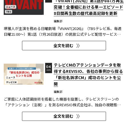
『VIVANT(2026)』第1話が887万再生
突破！全番組における単一エピソード
ニュース
TBS
8日間再生数の歴代最高記録を更新
編集部
堺雅人が主演を務める日曜劇場『VIVANT(2026)』（TBSテレビ系、毎週
日曜21:00～）第1話（7月26日放送）の民放公式テレビ配信サービス
「TVer（ティーバー）」における8日間再生数が887万（※1）を突破し
全文を読む
た。 TVerで配信する番組は基本的に配信開始（地上波放送終了後）から
1週間の配信を行っているため、番組の再生数は配信開始日と配信終了...
テレビCMのアテンションデータを取
04
得するREVISIO、各社の事例から探る
AUG
「新社名訴求CM」成功のヒントを公
ニュース
テレビCM
開
編集部
ご家庭に人体認識技術を搭載した機器を設置し、テレビスクリーンの
「アテンション（注視）」を測るREVISIO株式会社は、独自の視聴態勢
データを基に「社名変更」にまつわるCMを分析した結果を公開した。
全文を読む
分析結果の詳細は、お役立ち資料『定量データで分析! 「新社名」認知
を狙う！～ 社名変更CMを出稿タイミング×クリエイティブ5分類で徹...