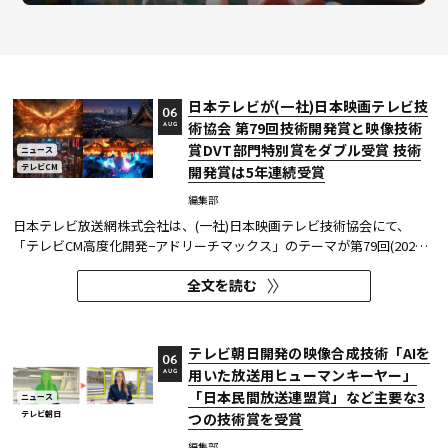
日本テレビが(一社)日本映画テレビ技
06
術協会 第79回技術開発賞と映像技術
AUG
賞DVT部門特別賞をダブル受賞 技術
ニュース
テレビCM
開発賞は5年連続受賞
編集部
日本テレビ放送網株式会社は、(一社)日本映画テレビ技術協会にて、
「テレビCM高度化開発−アドリーチマックス」のテーマが第79回(2025
年度)技術開発賞を、「TOKYO巫女忍者」が映像技術賞 DVT(デジタルビ
全文を読む
ジュアル技術)部門 特別賞を受賞したことを発表した。技術開発賞部門
では、昨年に続き5年連続の受賞となる。 この賞は毎年、放送に関連
す...
テレビ朝日開発の映像合成技術「AIを
06
用いた放送用ヒューマンキーヤー」
AUG
「日本民間放送連盟賞」など主要な3
ニュース
テレビ朝日
つの技術賞を受賞
編集部