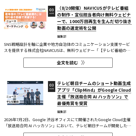
（8/20開催）NAVICUSがテレビ番組
03
の制作・宣伝担当者向け無料ウェビナ
AUG
ーで、1000万回再生を生んだ切り抜き
ニュース
マーケティング
動画の選定術を公開
編集部
SNS戦略設計を軸に企業や地方自治体のコミュニケーション支援サービ
スを提供する株式会社NAVICUSは、無料ウェビナー「【テレビ番組の制
作・宣伝ご担当者向け】若年層の『テレビ番組離れ』は切り抜き動画で
全文を読む
突破する！1000万回再生連発の選定術と、よくある落とし穴を紹介」
を、2026年8月20日（木）に開催する。 同ウェビナーでは、TikTok・...
テレビ朝日チームのショート動画生成
03
アプリ「ClipMind」がGoogle Cloud
AUG
主催「放送局合同 AI ハッカソン」で
ニュース
テレビ朝日
最優秀賞を受賞
編集部
2026年7月2日、Google 渋谷オフィスにて開催されたGoogle Cloud主催
「放送局合同 AI ハッカソン」において、テレビ朝日チームが開発したシ
ョート動画生成アプリケーション「ClipMind」が、開発コース（Bコー