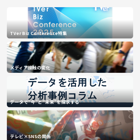
TVer Biz Conference特集
メディア接触の変化
データで“今”と“未来”を探求する
テレビ×SNSの関係