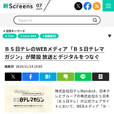
07
AUG
検索
注目キーワード
TVer
Inter BEE
動画配信
ＢＳ日テレのWEBメディア「ＢＳ日テレマ
ガジン」が開設 放送とデジタルをつなぐ
編集部
2025/11/14 15:00
ツイート
シェア
はてブ
クリップ
LINEで送る
印
株式会社日テレWandsは、日本テ
レビグループの株式会社ＢＳ日本
（ＢＳ日テレ）の公式ウェブサイ
トにおいて、WEBメディア「ＢＳ
日テレマガジン」を開設し、その