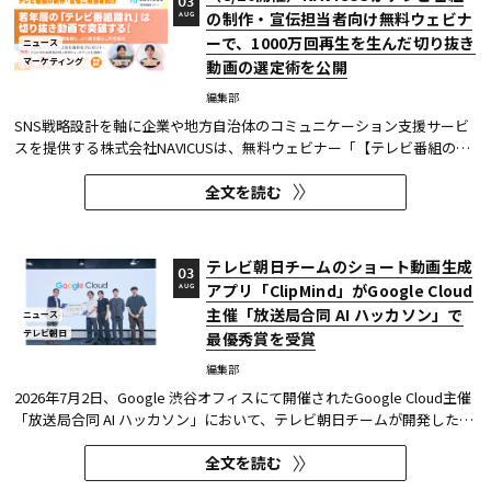
03
の制作・宣伝担当者向け無料ウェビナ
AUG
ーで、1000万回再生を生んだ切り抜き
ニュース
マーケティング
動画の選定術を公開
編集部
SNS戦略設計を軸に企業や地方自治体のコミュニケーション支援サービ
スを提供する株式会社NAVICUSは、無料ウェビナー「【テレビ番組の制
作・宣伝ご担当者向け】若年層の『テレビ番組離れ』は切り抜き動画で
全文を読む
突破する！1000万回再生連発の選定術と、よくある落とし穴を紹介」
を、2026年8月20日（木）に開催する。 同ウェビナーでは、TikTok・...
テレビ朝日チームのショート動画生成
03
アプリ「ClipMind」がGoogle Cloud
AUG
主催「放送局合同 AI ハッカソン」で
ニュース
テレビ朝日
最優秀賞を受賞
編集部
2026年7月2日、Google 渋谷オフィスにて開催されたGoogle Cloud主催
「放送局合同 AI ハッカソン」において、テレビ朝日チームが開発したシ
ョート動画生成アプリケーション「ClipMind」が、開発コース（Bコー
全文を読む
ス）にて最優秀賞を受賞した。 本ハッカソンは、Google Cloudの最先
端AI技術である「Gemini」や「Gemini Notebook」などを活用し、放...