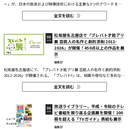
ー」が、日本の放送および映像技術における主要な3つのアワードを受
賞した。 本開発は、人物像認識AIと最新のXR技術を組み合わせたシステ
全文を読む
ムであり、その革新性と実用性が業界内で高い評価を獲得している。
【受賞アワード一覧】 ●2025年 日本民間放送連盟賞 技術部門優...
松坂屋名古屋店で『プレバト才能アリ
06
展 芸能人の名作と劇的添削 2012-
AUG
2026』が開催！450点以上の作品を展
ニュース
TBS
示
編集部
松坂屋名古屋店にて、『プレバト才能アリ展 芸能人の名作と劇的添削
2012-2026』が開催される。 「プレバト!!」は、絵画や俳句など多彩な芸
術ジャンルに芸能人が挑戦し、その作品を超一流の講師陣が才能アリ/ナ
全文を読む
シで厳しく査定する教養バラエティー番組だ。 本展では、定番ジャンル
の俳句・水彩画から、大漁旗や黒板アートといった巨大作品...
放送ライブラリー、平成・令和のテレ
06
ビ番組を振り返る企画展を開催！200
AUG
冊を超える「TVガイド」表紙も展示
ニュース
テレビCM
編集部