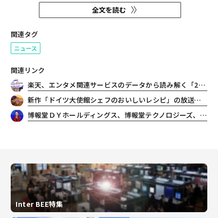
企画・制作・運営を開始した。
全文を読む
関連タグ
ニュース
関連リンク
楽天、エンタメ関連サービスのデータから読み解く「2026年上半期 エンタメランキングTOP5」を発表
新作「ドイツ大使館シェフのおいしいレシピ」の放送が決定！放送後にはTVerでの配信も
博報堂ＤＹホールディングス、博報堂テクノロジーズ、グローバルAI企業BRAHMA AIと共同で、最新AI技術を活用した「次世代バーチャルヒューマン」を開発
Inter BEE特集