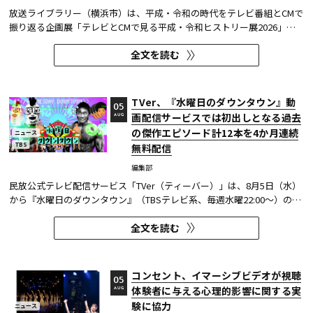
放送ライブラリー（横浜市）は、平成・令和の時代をテレビ番組とCMで
振り返る企画展「テレビとCMで見る平成・令和ヒストリー展2026」を8
月7日～9月27日に開催する。
全文を読む
TVer、『水曜日のダウンタウン』動
05
画配信サービスでは初出しとなる過去
AUG
の傑作エピソード計12本を4か月連続
ニュース
TBS
無料配信
編集部
民放公式テレビ配信サービス「TVer（ティーバー）」は、8月5日（水）
から『水曜日のダウンタウン』（TBSテレビ系、毎週水曜22:00～）の過
去に放送された傑作エピソード計12本を4か月にわたり配信する。本エ
全文を読む
ピソードが動画配信サービスで配信されるのは今回が初めてとなる。
TVerはすべて無料で見放題となっている。 『水曜日のダウンタウン...
コンセント、イマーシブビデオが視聴
05
体験者に与える心理的影響に関する実
AUG
験に協力
ニュース