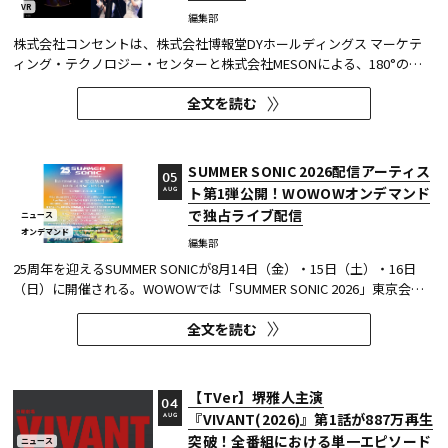
VR
編集部
株式会社コンセントは、株式会社博報堂DYホールディングス マーケテ
ィング・テクノロジー・センターと株式会社MESONによる、180°の視
野角のImmersive Video（以下、イマーシブビデオ）を実験刺激に用い
全文を読む
た心理実験に協力し、そのプレプリント論文が2026年6月8日にarXivで
公開された。 本実験は、イマーシブビデオの撮影距離が体験者の「そ...
SUMMER SONIC 2026配信アーティス
05
ト第1弾公開！WOWOWオンデマンド
AUG
で独占ライブ配信
ニュース
オンデマンド
編集部
25周年を迎えるSUMMER SONICが8月14日（金）・15日（土）・16日
（日）に開催される。WOWOWでは「SUMMER SONIC 2026」東京会場
のZOZOマリンスタジアムと幕張メッセから、マリンステージ、マウン
全文を読む
テンステージ、ソニックステージ、パシフィックステージの模様を、3
日間にわたりWOWOWオンデマンドで独占ライブ配信する。 今回、配信
アーティスト...
【TVer】堺雅人主演
04
『VIVANT(2026)』第1話が887万再生
AUG
突破！全番組における単一エピソード
ニュース