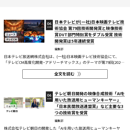
日本テレビが(一社)日本映画テレビ技
06
術協会 第79回技術開発賞と映像技術
AUG
賞DVT部門特別賞をダブル受賞 技術
ニュース
テレビCM
開発賞は5年連続受賞
編集部
日本テレビ放送網株式会社は、(一社)日本映画テレビ技術協会にて、
「テレビCM高度化開発−アドリーチマックス」のテーマが第79回(2025
年度)技術開発賞を、「TOKYO巫女忍者」が映像技術賞 DVT(デジタルビ
全文を読む
ジュアル技術)部門 特別賞を受賞したことを発表した。技術開発賞部門
では、昨年に続き5年連続の受賞となる。 この賞は毎年、放送に関連
す...
テレビ朝日開発の映像合成技術「AIを
06
用いた放送用ヒューマンキーヤー」
AUG
「日本民間放送連盟賞」など主要な3
ニュース
テレビ朝日
つの技術賞を受賞
編集部
株式会社テレビ朝日の開発した「AIを用いた放送用ヒューマンキーヤ