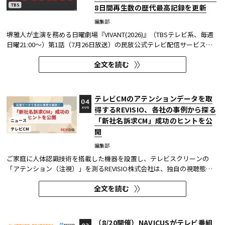
TBS
8日間再生数の歴代最高記録を更新
編集部
堺雅人が主演を務める日曜劇場『VIVANT(2026)』（TBSテレビ系、毎週
日曜21:00～）第1話（7月26日放送）の民放公式テレビ配信サービス
「TVer（ティーバー）」における8日間再生数が887万（※1）を突破し
全文を読む
た。 TVerで配信する番組は基本的に配信開始（地上波放送終了後）から
1週間の配信を行っているため、番組の再生数は配信開始日と配信終了...
テレビCMのアテンションデータを取
04
得するREVISIO、各社の事例から探る
AUG
「新社名訴求CM」成功のヒントを公
ニュース
テレビCM
開
編集部
ご家庭に人体認識技術を搭載した機器を設置し、テレビスクリーンの
「アテンション（注視）」を測るREVISIO株式会社は、独自の視聴態勢
データを基に「社名変更」にまつわるCMを分析した結果を公開した。
全文を読む
分析結果の詳細は、お役立ち資料『定量データで分析! 「新社名」認知
を狙う！～ 社名変更CMを出稿タイミング×クリエイティブ5分類で徹...
（8/20開催）NAVICUSがテレビ番組