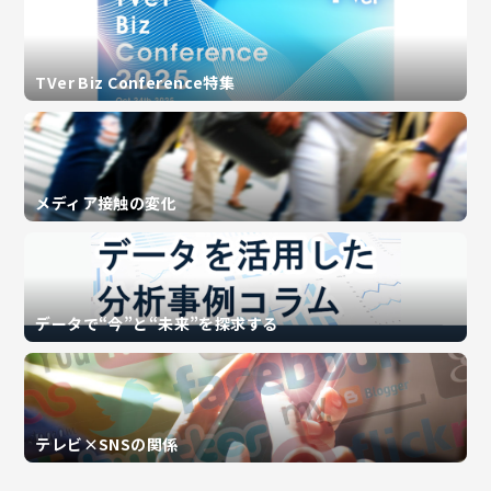
TVer Biz Conference特集
メディア接触の変化
データで“今”と“未来”を探求する
テレビ×SNSの関係