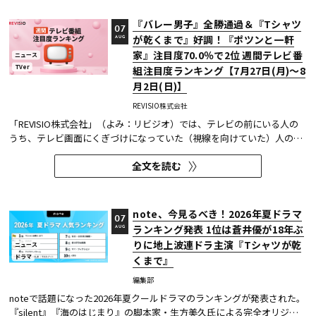
『バレー男子』全勝通過＆『Tシャツ
07
が乾くまで』好調！『ポツンと一軒
AUG
家』注目度70.0％で2位 週間テレビ番
ニュース
TVer
組注目度ランキング【7月27日(月)～8
月2日(日)】
REVISIO株式会社
「REVISIO株式会社」（よみ：リビジオ）では、テレビの前にいる人の
うち、テレビ画面にくぎづけになっていた（視線を向けていた）人の割
合がわかる「注目度」を用いて、「個人全体」ならびにREVISIOで定義
全文を読む
した「コア視聴層（男女13歳～49歳）」のテレビ番組ランキングを公開
している。
note、今見るべき！2026年夏ドラマ
07
ランキング発表 1位は蒼井優が18年ぶ
AUG
りに地上波連ドラ主演『Tシャツが乾
ニュース
ドラマ
くまで』
編集部
noteで話題になった2026年夏クールドラマのランキングが発表された。
『silent』『海のはじまり』の脚本家・生方美久氏による完全オリジナ