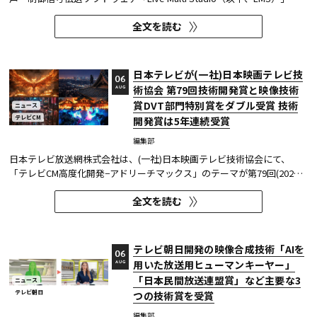
が、JCOM株式会社（以下、J:COM）の生中継の特別番組に採用され
全文を読む
た。2026年6月16日にJ:COMが放送した『北海道神宮例祭 神輿渡御』に
おいて、J:COMチャンネル（※1）、地域情報アプリ「ど・ろーかる」
（※2）、YouTub...
日本テレビが(一社)日本映画テレビ技
06
術協会 第79回技術開発賞と映像技術
AUG
賞DVT部門特別賞をダブル受賞 技術
ニュース
テレビCM
開発賞は5年連続受賞
編集部
日本テレビ放送網株式会社は、(一社)日本映画テレビ技術協会にて、
「テレビCM高度化開発−アドリーチマックス」のテーマが第79回(2025
年度)技術開発賞を、「TOKYO巫女忍者」が映像技術賞 DVT(デジタルビ
全文を読む
ジュアル技術)部門 特別賞を受賞したことを発表した。技術開発賞部門
では、昨年に続き5年連続の受賞となる。 この賞は毎年、放送に関連
す...
テレビ朝日開発の映像合成技術「AIを
06
用いた放送用ヒューマンキーヤー」
AUG
「日本民間放送連盟賞」など主要な3
ニュース
テレビ朝日
つの技術賞を受賞
編集部