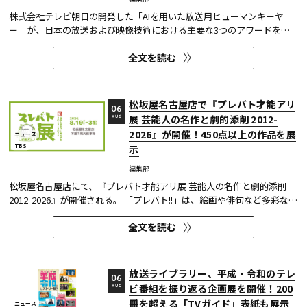
株式会社テレビ朝日の開発した「AIを用いた放送用ヒューマンキーヤ
ー」が、日本の放送および映像技術における主要な3つのアワードを受
賞した。 本開発は、人物像認識AIと最新のXR技術を組み合わせたシステ
全文を読む
ムであり、その革新性と実用性が業界内で高い評価を獲得している。
【受賞アワード一覧】 ●2025年 日本民間放送連盟賞 技術部門優...
松坂屋名古屋店で『プレバト才能アリ
06
展 芸能人の名作と劇的添削 2012-
AUG
2026』が開催！450点以上の作品を展
ニュース
TBS
示
編集部
松坂屋名古屋店にて、『プレバト才能アリ展 芸能人の名作と劇的添削
2012-2026』が開催される。 「プレバト!!」は、絵画や俳句など多彩な芸
術ジャンルに芸能人が挑戦し、その作品を超一流の講師陣が才能アリ/ナ
全文を読む
シで厳しく査定する教養バラエティー番組だ。 本展では、定番ジャンル
の俳句・水彩画から、大漁旗や黒板アートといった巨大作品...
放送ライブラリー、平成・令和のテレ
06
ビ番組を振り返る企画展を開催！200
AUG
冊を超える「TVガイド」表紙も展示
ニュース