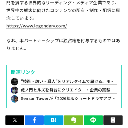
門を擁する世界的なリーディング・メディア企業であり、
世界中の観客に向けたコンテンツの所有・制作・配信に専
念しています。
https://www.legendary.com/
なお、本パートナーシップは独占権を付与するものではあ
りません。
関連リンク
“技術・想い・職人”をリアルタイムで届ける。モノづくり特化ライブコマース「BEGINNING LEGACY」始動
虎ノ門ヒルズを舞台にクリエイター・企業の実験的なプロダクトやアートが集う新たな祭典「TOKYO PROTOTYPE」出展者決定
Sensor Towerが「2026年版ショートドラマアプリ年鑑」を発表。世界的なダウンロード数急増と最新トレンドを報告
ツイート
シェア
はてブ
クリップ
LINEで送る
印