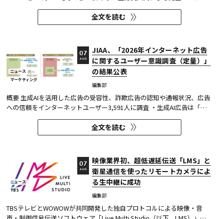
ル作品で、蒼井優が18年ぶりに地上波連続ドラマの主演を務めた『Tシ
全文を読む
ャツが乾くまで』が第1位に輝いた。 また今回、Netflixの『ガス人間』
が3位にランクイン。春クールの『九条の大罪』に続き、2クール...
JIAA、「2026年インターネット広告
07
に関するユーザー意識調査（定量）」
AUG
の結果公表
ニュース
マーケティング
編集部
概要 生成AIを活用した広告の受容性、詐欺広告の認知や通報状況、広告
への信頼をインターネットユーザー3,591人に調査 ・生成AI広告は「条
件が整えば活用してよい」が52.0%。AI活用の明示や権利処理など、透
全文を読む
明性への配慮が受容の前提になる。 ・詐欺広告は各タイプとも70％の認
知があり、過去1年以内の接触経験は10～20％台。一方、通報経...
映像業界初、超低遅延伝送「LMS」と
07
衛星通信を使ったリモートカメラによ
AUG
る生中継に成功
ニュース
TBS
編集部
TBSテレビとWOWOWが共同開発した独自プロトコルによる映像・音
声・制御信号伝送ソフトウェア「Live Multi Studio（以下、LMS）」