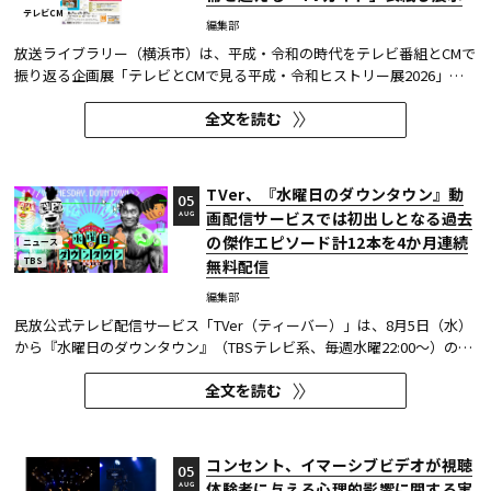
テレビCM
編集部
放送ライブラリー（横浜市）は、平成・令和の時代をテレビ番組とCMで
振り返る企画展「テレビとCMで見る平成・令和ヒストリー展2026」を8
月7日～9月27日に開催する。
全文を読む
TVer、『水曜日のダウンタウン』動
05
画配信サービスでは初出しとなる過去
AUG
の傑作エピソード計12本を4か月連続
ニュース
TBS
無料配信
編集部
民放公式テレビ配信サービス「TVer（ティーバー）」は、8月5日（水）
から『水曜日のダウンタウン』（TBSテレビ系、毎週水曜22:00～）の過
去に放送された傑作エピソード計12本を4か月にわたり配信する。本エ
全文を読む
ピソードが動画配信サービスで配信されるのは今回が初めてとなる。
TVerはすべて無料で見放題となっている。 『水曜日のダウンタウン...
コンセント、イマーシブビデオが視聴
05
体験者に与える心理的影響に関する実
AUG