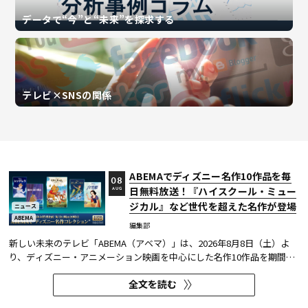
データで“今”と“未来”を探求する
テレビ×SNSの関係
ABEMAでディズニー名作10作品を毎
08
日無料放送！『ハイスクール・ミュー
AUG
ジカル』など世代を超えた名作が登場
ニュース
ABEMA
編集部
新しい未来のテレビ「ABEMA（アベマ）」は、2026年8月8日（土）よ
り、ディズニー・アニメーション映画を中心にした名作10作品を期間限
定で無料放送することを決定した。
全文を読む