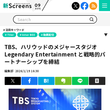
09
AUG
検索
注目キーワード
TVer
Inter BEE
動画配信
TBS、ハリウッドのメジャースタジオ
Legendary Entertainment と戦略的パ
ートナーシップを締結
編集部
2026/1/19 16:30
ツイート
シェア
はてブ
クリップ
LINEで送る
印