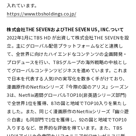
入れています。
https://www.tbsholdings.co.jp/
株式会社THE SEVENおよびTHE SEVEN US, INC.ついて
2022年1月にTBS HD が出資して株式会社THE SEVENを設
立。主にグローバル配信プラットフォームなどと連携し
て、全世界に向けたハイエンドなコンテンツの企画開発・
プロデュースを行い、TBSグループの海外戦略の中核とし
てグローバルコンテンツビジネスを進めています。これま
で日本を代表する人気IPの実写化を数多く手がけており、
漫画原作のNetflixシリーズ『今際の国のアリス』シーズン
3は、Netflix週間グローバルTOP10(非英語シリーズ部門)
で全世界1位を獲得、87の国と地域でTOP10入りを果たし
ました。また、同じく漫画原作のNetflixシリーズ『幽☆遊
☆白書』も同部門で1位を獲得し、92の国と地域でTOP10
入りするなど、世界的な評価を得ています。また、TBS
HDはアメリカ合衆国カリフォルニア州ロサンゼルスに新