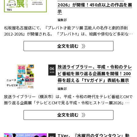
2026』が開催！450点以上の作品を展
ニュース
TBS
示
編集部
松坂屋名古屋店にて、『プレバト才能アリ展 芸能人の名作と劇的添削
2012-2026』が開催される。 「プレバト!!」は、絵画や俳句など多彩な芸
術ジャンルに芸能人が挑戦し、その作品を超一流の講師陣が才能アリ/ナ
全文を読む
シで厳しく査定する教養バラエティー番組だ。 本展では、定番ジャンル
の俳句・水彩画から、大漁旗や黒板アートといった巨大作品...
放送ライブラリー、平成・令和のテレ
06
ビ番組を振り返る企画展を開催！200
AUG
冊を超える「TVガイド」表紙も展示
ニュース
テレビCM
編集部
放送ライブラリー（横浜市）は、平成・令和の時代をテレビ番組とCMで
振り返る企画展「テレビとCMで見る平成・令和ヒストリー展2026」を8
月7日～9月27日に開催する。
全文を読む
TVer、『水曜日のダウンタウン』動