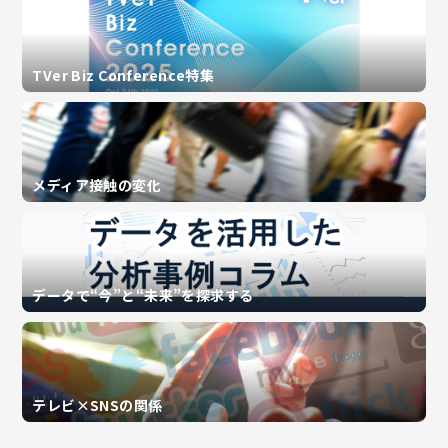
TVer Biz Conference特集
メディア接触の変化
データで“今”と“未来”を探求する
テレビ×SNSの関係