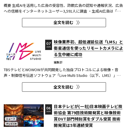
概要 生成AIを活用した広告の受容性、詐欺広告の認知や通報状況、広告
への信頼をインターネットユーザー3,591人に調査 ・生成AI広告は「条
件が整えば活用してよい」が52.0%。AI活用の明示や権利処理など、透
全文を読む
明性への配慮が受容の前提になる。 ・詐欺広告は各タイプとも70％の認
知があり、過去1年以内の接触経験は10～20％台。一方、通報経...
映像業界初、超低遅延伝送「LMS」と
07
衛星通信を使ったリモートカメラによ
AUG
る生中継に成功
ニュース
TBS
編集部
TBSテレビとWOWOWが共同開発した独自プロトコルによる映像・音
声・制御信号伝送ソフトウェア「Live Multi Studio（以下、LMS）」
が、JCOM株式会社（以下、J:COM）の生中継の特別番組に採用され
全文を読む
た。2026年6月16日にJ:COMが放送した『北海道神宮例祭 神輿渡御』に
おいて、J:COMチャンネル（※1）、地域情報アプリ「ど・ろーかる」
（※2）、YouTub...
日本テレビが(一社)日本映画テレビ技
06
術協会 第79回技術開発賞と映像技術
AUG
賞DVT部門特別賞をダブル受賞 技術
ニュース
テレビCM
開発賞は5年連続受賞