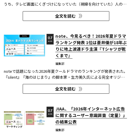
うち、テレビ画面にくぎづけになっていた（視線を向けていた）人の割
合がわかる「注目度」を用いて、「個人全体」ならびにREVISIOで定義
全文を読む
した「コア視聴層（男女13歳～49歳）」のテレビ番組ランキングを公開
している。
note、今見るべき！2026年夏ドラマ
07
ランキング発表 1位は蒼井優が18年ぶ
AUG
りに地上波連ドラ主演『Tシャツが乾
ニュース
ドラマ
くまで』
編集部
noteで話題になった2026年夏クールドラマのランキングが発表された。
『silent』『海のはじまり』の脚本家・生方美久氏による完全オリジナ
ル作品で、蒼井優が18年ぶりに地上波連続ドラマの主演を務めた『Tシ
全文を読む
ャツが乾くまで』が第1位に輝いた。 また今回、Netflixの『ガス人間』
が3位にランクイン。春クールの『九条の大罪』に続き、2クール...
JIAA、「2026年インターネット広告
07
に関するユーザー意識調査（定量）」
AUG
の結果公表
ニュース
マーケティング
編集部