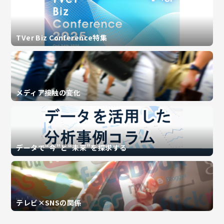
TVer Biz Conference特集
メディア接触の変化
データで“今”と“未来”を探求する
テレビ×SNSの関係