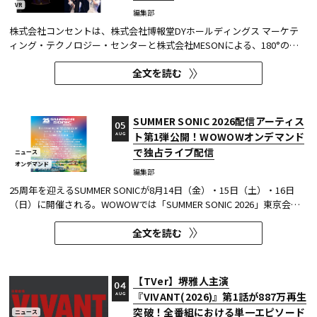
VR
編集部
株式会社コンセントは、株式会社博報堂DYホールディングス マーケテ
ィング・テクノロジー・センターと株式会社MESONによる、180°の視
野角のImmersive Video（以下、イマーシブビデオ）を実験刺激に用い
全文を読む
た心理実験に協力し、そのプレプリント論文が2026年6月8日にarXivで
公開された。 本実験は、イマーシブビデオの撮影距離が体験者の「そ...
SUMMER SONIC 2026配信アーティス
05
ト第1弾公開！WOWOWオンデマンド
AUG
で独占ライブ配信
ニュース
オンデマンド
編集部
25周年を迎えるSUMMER SONICが8月14日（金）・15日（土）・16日
（日）に開催される。WOWOWでは「SUMMER SONIC 2026」東京会場
のZOZOマリンスタジアムと幕張メッセから、マリンステージ、マウン
全文を読む
テンステージ、ソニックステージ、パシフィックステージの模様を、3
日間にわたりWOWOWオンデマンドで独占ライブ配信する。 今回、配信
アーティスト...
【TVer】堺雅人主演
04
『VIVANT(2026)』第1話が887万再生
AUG
突破！全番組における単一エピソード
ニュース