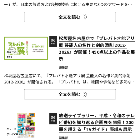
ー」が、日本の放送および映像技術における主要な3つのアワードを受
賞した。 本開発は、人物像認識AIと最新のXR技術を組み合わせたシステ
全文を読む
ムであり、その革新性と実用性が業界内で高い評価を獲得している。
【受賞アワード一覧】 ●2025年 日本民間放送連盟賞 技術部門優...
松坂屋名古屋店で『プレバト才能アリ
06
展 芸能人の名作と劇的添削 2012-
AUG
2026』が開催！450点以上の作品を展
ニュース
TBS
示
編集部
松坂屋名古屋店にて、『プレバト才能アリ展 芸能人の名作と劇的添削
2012-2026』が開催される。 「プレバト!!」は、絵画や俳句など多彩な芸
術ジャンルに芸能人が挑戦し、その作品を超一流の講師陣が才能アリ/ナ
全文を読む
シで厳しく査定する教養バラエティー番組だ。 本展では、定番ジャンル
の俳句・水彩画から、大漁旗や黒板アートといった巨大作品...
放送ライブラリー、平成・令和のテレ
06
ビ番組を振り返る企画展を開催！200
AUG
冊を超える「TVガイド」表紙も展示
ニュース
テレビCM
編集部