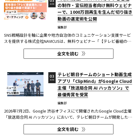
03
の制作・宣伝担当者向け無料ウェビナ
AUG
ーで、1000万回再生を生んだ切り抜き
ニュース
マーケティング
動画の選定術を公開
編集部
SNS戦略設計を軸に企業や地方自治体のコミュニケーション支援サービ
スを提供する株式会社NAVICUSは、無料ウェビナー「【テレビ番組の制
作・宣伝ご担当者向け】若年層の『テレビ番組離れ』は切り抜き動画で
全文を読む
突破する！1000万回再生連発の選定術と、よくある落とし穴を紹介」
を、2026年8月20日（木）に開催する。 同ウェビナーでは、TikTok・...
テレビ朝日チームのショート動画生成
03
アプリ「ClipMind」がGoogle Cloud
AUG
主催「放送局合同 AI ハッカソン」で
ニュース
テレビ朝日
最優秀賞を受賞
編集部
2026年7月2日、Google 渋谷オフィスにて開催されたGoogle Cloud主催
「放送局合同 AI ハッカソン」において、テレビ朝日チームが開発したシ
ョート動画生成アプリケーション「ClipMind」が、開発コース（Bコー
全文を読む
ス）にて最優秀賞を受賞した。 本ハッカソンは、Google Cloudの最先
端AI技術である「Gemini」や「Gemini Notebook」などを活用し、放...