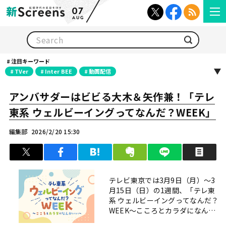
07
AUG
検索
注目キーワード
TVer
Inter BEE
動画配信
アンバサダーはビビる大木＆矢作兼！「テレ
東系 ウェルビーイングってなんだ？WEEK」
編集部
2026/2/20 15:30
ツイート
シェア
はてブ
クリップ
LINEで送る
印
テレビ東京では3月9日（月）～3
月15日（日）の1週間、「テレ東
系 ウェルビーイングってなんだ？
WEEK～こころとカラダになんか
いい～」を実施する。 「心身とも