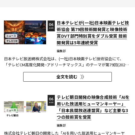
日本テレビが(一社)日本映画テレビ技
06
術協会 第79回技術開発賞と映像技術
AUG
賞DVT部門特別賞をダブル受賞 技術
ニュース
テレビCM
開発賞は5年連続受賞
編集部
日本テレビ放送網株式会社は、(一社)日本映画テレビ技術協会にて、
「テレビCM高度化開発−アドリーチマックス」のテーマが第79回(2025
年度)技術開発賞を、「TOKYO巫女忍者」が映像技術賞 DVT(デジタルビ
全文を読む
ジュアル技術)部門 特別賞を受賞したことを発表した。技術開発賞部門
では、昨年に続き5年連続の受賞となる。 この賞は毎年、放送に関連
す...
テレビ朝日開発の映像合成技術「AIを
06
用いた放送用ヒューマンキーヤー」
AUG
「日本民間放送連盟賞」など主要な3
ニュース
テレビ朝日
つの技術賞を受賞
編集部
株式会社テレビ朝日の開発した「AIを用いた放送用ヒューマンキーヤ