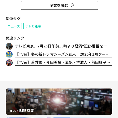
に満たされ、幸せだと実感できる
全文を読む
状態」を指す“ウェルビーイン
グ”。テレ東のコンテンツには、
グルメ、推し活、旅など、実はウ
関連タグ
ェルビーイングな内容がたっぷり
ニュース
テレビ東京
詰まっている。「テレ東...
関連リンク
テレビ東京、7月25日午前10時より経済報道5番組を一挙放送する「テレ東BIZ夏休みSP」を放送
【TVer】冬の新ドラマシーズン到来 2026年1月クール約50作品の予告動画を一挙配信開始
【TVer】蒼井優・今田美桜・夏帆・堺雅人・前田敦子・松本若菜の魅力を深掘り！2026年夏見逃せない「俳優特集」配信開始
Inter BEE特集