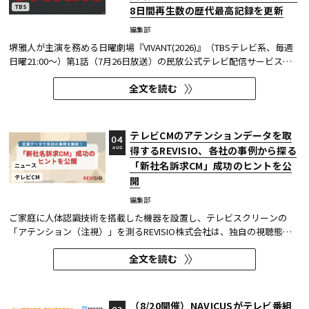
TBS
8日間再生数の歴代最高記録を更新
編集部
堺雅人が主演を務める日曜劇場『VIVANT(2026)』（TBSテレビ系、毎週
日曜21:00～）第1話（7月26日放送）の民放公式テレビ配信サービス
「TVer（ティーバー）」における8日間再生数が887万（※1）を突破し
全文を読む
た。 TVerで配信する番組は基本的に配信開始（地上波放送終了後）から
1週間の配信を行っているため、番組の再生数は配信開始日と配信終了...
テレビCMのアテンションデータを取
04
得するREVISIO、各社の事例から探る
AUG
「新社名訴求CM」成功のヒントを公
ニュース
テレビCM
開
編集部
ご家庭に人体認識技術を搭載した機器を設置し、テレビスクリーンの
「アテンション（注視）」を測るREVISIO株式会社は、独自の視聴態勢
データを基に「社名変更」にまつわるCMを分析した結果を公開した。
全文を読む
分析結果の詳細は、お役立ち資料『定量データで分析! 「新社名」認知
を狙う！～ 社名変更CMを出稿タイミング×クリエイティブ5分類で徹...
（8/20開催）NAVICUSがテレビ番組