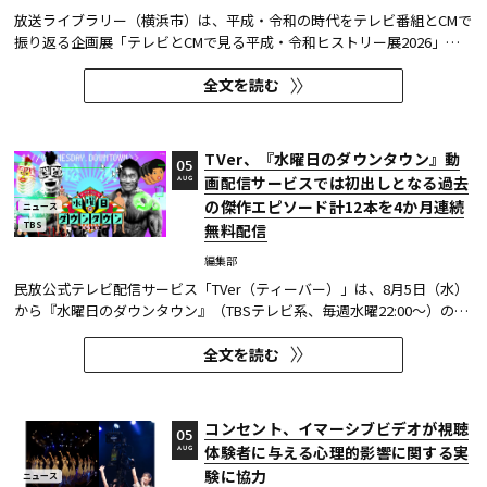
放送ライブラリー（横浜市）は、平成・令和の時代をテレビ番組とCMで
振り返る企画展「テレビとCMで見る平成・令和ヒストリー展2026」を8
月7日～9月27日に開催する。
全文を読む
TVer、『水曜日のダウンタウン』動
05
画配信サービスでは初出しとなる過去
AUG
の傑作エピソード計12本を4か月連続
ニュース
TBS
無料配信
編集部
民放公式テレビ配信サービス「TVer（ティーバー）」は、8月5日（水）
から『水曜日のダウンタウン』（TBSテレビ系、毎週水曜22:00～）の過
去に放送された傑作エピソード計12本を4か月にわたり配信する。本エ
全文を読む
ピソードが動画配信サービスで配信されるのは今回が初めてとなる。
TVerはすべて無料で見放題となっている。 『水曜日のダウンタウン...
コンセント、イマーシブビデオが視聴
05
体験者に与える心理的影響に関する実
AUG
験に協力
ニュース