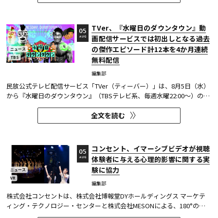
TVer、『水曜日のダウンタウン』動
05
画配信サービスでは初出しとなる過去
AUG
の傑作エピソード計12本を4か月連続
ニュース
TBS
無料配信
編集部
民放公式テレビ配信サービス「TVer（ティーバー）」は、8月5日（水）
から『水曜日のダウンタウン』（TBSテレビ系、毎週水曜22:00～）の過
去に放送された傑作エピソード計12本を4か月にわたり配信する。本エ
全文を読む
ピソードが動画配信サービスで配信されるのは今回が初めてとなる。
TVerはすべて無料で見放題となっている。 『水曜日のダウンタウン...
コンセント、イマーシブビデオが視聴
05
体験者に与える心理的影響に関する実
AUG
験に協力
ニュース
VR
編集部
株式会社コンセントは、株式会社博報堂DYホールディングス マーケテ
ィング・テクノロジー・センターと株式会社MESONによる、180°の視
野角のImmersive Video（以下、イマーシブビデオ）を実験刺激に用い