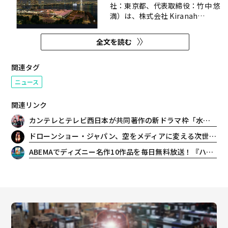
社：東京都、代表取締役：竹中 悠
満）は、株式会社 Kiranah
Resortが運営する屋外レジャ
ー・レストランの複合施設「キラ
全文を読む
ナガーデン豊洲」（所在地：東京
都江東区豊洲6-5-27）の夜空を巨
大な広告キャンバスに変えるドロ
関連タグ
ーンショー広告事業において、ド
ニュース
ローン演出を担当する。 ...
関連リンク
カンテレとテレビ西日本が共同著作の新ドラマ枠「水ドラ★イレブン」始動！第一弾は横山裕＆関水渚が秘密のバディを組むサスペンス
ドローンショー・ジャパン、空をメディアに変える次世代空中サイネージ『Flying Display』をお披露目。「低空経済」にドローン活用の新サービスを導入
ABEMAでディズニー名作10作品を毎日無料放送！『ハイスクール・ミュージカル』など世代を超えた名作が登場