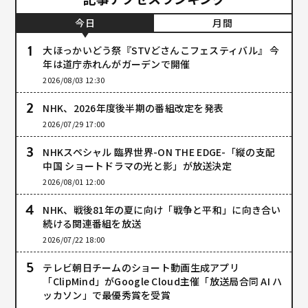
今日
月間
大ほっかいどう祭『STVどさんこフェスティバル』 今
年は道庁赤れんがガーデンで開催
2026/08/03 12:30
NHK、2026年度後半期の番組改定を発表
2026/07/29 17:00
NHKスペシャル 臨界世界-ON THE EDGE-「縦の支配
中国 ショートドラマの光と影」が放送決定
2026/08/01 12:00
NHK、戦後81年の夏に向け「戦争と平和」に向き合い
続ける関連番組を放送
2026/07/22 18:00
テレビ朝日チームのショート動画生成アプリ
「ClipMind」がGoogle Cloud主催「放送局合同 AI ハ
ッカソン」で最優秀賞を受賞