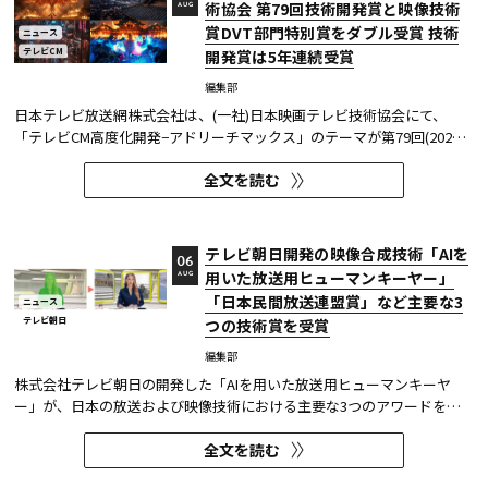
術協会 第79回技術開発賞と映像技術
AUG
賞DVT部門特別賞をダブル受賞 技術
ニュース
テレビCM
開発賞は5年連続受賞
編集部
日本テレビ放送網株式会社は、(一社)日本映画テレビ技術協会にて、
「テレビCM高度化開発−アドリーチマックス」のテーマが第79回(2025
年度)技術開発賞を、「TOKYO巫女忍者」が映像技術賞 DVT(デジタルビ
全文を読む
ジュアル技術)部門 特別賞を受賞したことを発表した。技術開発賞部門
では、昨年に続き5年連続の受賞となる。 この賞は毎年、放送に関連
す...
テレビ朝日開発の映像合成技術「AIを
06
用いた放送用ヒューマンキーヤー」
AUG
「日本民間放送連盟賞」など主要な3
ニュース
テレビ朝日
つの技術賞を受賞
編集部
株式会社テレビ朝日の開発した「AIを用いた放送用ヒューマンキーヤ
ー」が、日本の放送および映像技術における主要な3つのアワードを受
賞した。 本開発は、人物像認識AIと最新のXR技術を組み合わせたシステ
全文を読む
ムであり、その革新性と実用性が業界内で高い評価を獲得している。
【受賞アワード一覧】 ●2025年 日本民間放送連盟賞 技術部門優...