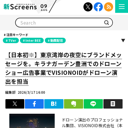
09
AUG
検索
注目キーワード
TVer
Inter BEE
動画配信
【日本初※】東京湾岸の夜空にブランドメッ
セージを。キラナガーデン豊洲でのドローン
ショー広告事業でVISIONOIDがドローン演
出を担当
編集部
2026/3/17 16:00
ツイート
シェア
はてブ
クリップ
LINEで送る
印
ドローン演出のプロフェッショナ
ル集団、VISIONOID株式会社（本