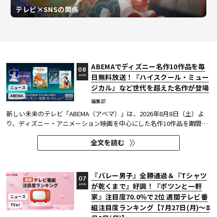
テレビ×SNSの関係
ABEMAでディズニー名作10作品を毎
08
日無料放送！『ハイスクール・ミュー
AUG
ジカル』など世代を超えた名作が登場
ニュース
ABEMA
編集部
新しい未来のテレビ「ABEMA（アベマ）」は、2026年8月8日（土）よ
り、ディズニー・アニメーション映画を中心にした名作10作品を期間限
定で無料放送することを決定した。
全文を読む
『バレー男子』全勝通過＆『Tシャツ
07
が乾くまで』好調！『ポツンと一軒
AUG
家』注目度70.0％で2位 週間テレビ番
ニュース
TVer
組注目度ランキング【7月27日(月)～8