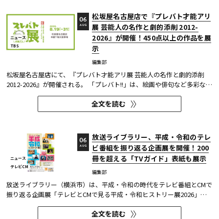
松坂屋名古屋店で『プレバト才能アリ
06
展 芸能人の名作と劇的添削 2012-
AUG
2026』が開催！450点以上の作品を展
ニュース
TBS
示
編集部
松坂屋名古屋店にて、『プレバト才能アリ展 芸能人の名作と劇的添削
2012-2026』が開催される。 「プレバト!!」は、絵画や俳句など多彩な芸
術ジャンルに芸能人が挑戦し、その作品を超一流の講師陣が才能アリ/ナ
全文を読む
シで厳しく査定する教養バラエティー番組だ。 本展では、定番ジャンル
の俳句・水彩画から、大漁旗や黒板アートといった巨大作品...
放送ライブラリー、平成・令和のテレ
06
ビ番組を振り返る企画展を開催！200
AUG
冊を超える「TVガイド」表紙も展示
ニュース
テレビCM
編集部
放送ライブラリー（横浜市）は、平成・令和の時代をテレビ番組とCMで
振り返る企画展「テレビとCMで見る平成・令和ヒストリー展2026」を8
月7日～9月27日に開催する。
全文を読む