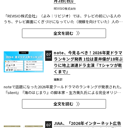
月2日(日)】
REVISIO株式会社
「REVISIO株式会社」（よみ：リビジオ）では、テレビの前にいる人の
うち、テレビ画面にくぎづけになっていた（視線を向けていた）人の割
合がわかる「注目度」を用いて、「個人全体」ならびにREVISIOで定義
全文を読む
した「コア視聴層（男女13歳～49歳）」のテレビ番組ランキングを公開
している。
note、今見るべき！2026年夏ドラマ
07
ランキング発表 1位は蒼井優が18年ぶ
AUG
りに地上波連ドラ主演『Tシャツが乾
ニュース
ドラマ
くまで』
編集部
noteで話題になった2026年夏クールドラマのランキングが発表された。
『silent』『海のはじまり』の脚本家・生方美久氏による完全オリジナ
ル作品で、蒼井優が18年ぶりに地上波連続ドラマの主演を務めた『Tシ
全文を読む
ャツが乾くまで』が第1位に輝いた。 また今回、Netflixの『ガス人間』
が3位にランクイン。春クールの『九条の大罪』に続き、2クール...
JIAA、「2026年インターネット広告
07