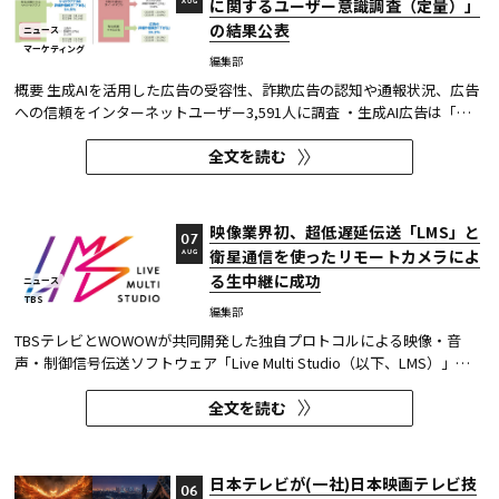
に関するユーザー意識調査（定量）」
AUG
の結果公表
ニュース
マーケティング
編集部
概要 生成AIを活用した広告の受容性、詐欺広告の認知や通報状況、広告
への信頼をインターネットユーザー3,591人に調査 ・生成AI広告は「条
件が整えば活用してよい」が52.0%。AI活用の明示や権利処理など、透
全文を読む
明性への配慮が受容の前提になる。 ・詐欺広告は各タイプとも70％の認
知があり、過去1年以内の接触経験は10～20％台。一方、通報経...
映像業界初、超低遅延伝送「LMS」と
07
衛星通信を使ったリモートカメラによ
AUG
る生中継に成功
ニュース
TBS
編集部
TBSテレビとWOWOWが共同開発した独自プロトコルによる映像・音
声・制御信号伝送ソフトウェア「Live Multi Studio（以下、LMS）」
が、JCOM株式会社（以下、J:COM）の生中継の特別番組に採用され
全文を読む
た。2026年6月16日にJ:COMが放送した『北海道神宮例祭 神輿渡御』に
おいて、J:COMチャンネル（※1）、地域情報アプリ「ど・ろーかる」
（※2）、YouTub...
日本テレビが(一社)日本映画テレビ技
06