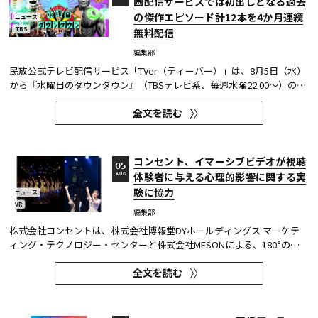
画配信サービスでは初出しとなる過去
の傑作エピソード計12本を4か月連続
ニュース
TBS
無料配信
編集部
民放公式テレビ配信サービス「TVer（ティーバー）」は、8月5日（水）
から『水曜日のダウンタウン』（TBSテレビ系、毎週水曜22:00～）の過
去に放送された傑作エピソード計12本を4か月にわたり配信する。本エ
全文を読む
ピソードが動画配信サービスで配信されるのは今回が初めてとなる。
TVerはすべて無料で見放題となっている。 『水曜日のダウンタウン...
コンセント、イマーシブビデオが視聴
05
体験者に与える心理的影響に関する実
AUG
験に協力
ニュース
VR
編集部
株式会社コンセントは、株式会社博報堂DYホールディングス マーケテ
ィング・テクノロジー・センターと株式会社MESONによる、180°の視
野角のImmersive Video（以下、イマーシブビデオ）を実験刺激に用い
全文を読む
た心理実験に協力し、そのプレプリント論文が2026年6月8日にarXivで
公開された。 本実験は、イマーシブビデオの撮影距離が体験者の「そ...