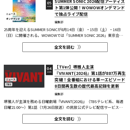
SUMMER SONIC 2026配信アーティス
05
ト第1弾公開！WOWOWオンデマンド
AUG
で独占ライブ配信
ニュース
オンデマンド
編集部
25周年を迎えるSUMMER SONICが8月14日（金）・15日（土）・16日
（日）に開催される。WOWOWでは「SUMMER SONIC 2026」東京会場
のZOZOマリンスタジアムと幕張メッセから、マリンステージ、マウン
全文を読む
テンステージ、ソニックステージ、パシフィックステージの模様を、3
日間にわたりWOWOWオンデマンドで独占ライブ配信する。 今回、配信
アーティスト...
【TVer】堺雅人主演
04
『VIVANT(2026)』第1話が887万再生
AUG
突破！全番組における単一エピソード
ニュース
TBS
8日間再生数の歴代最高記録を更新
編集部
堺雅人が主演を務める日曜劇場『VIVANT(2026)』（TBSテレビ系、毎週
日曜21:00～）第1話（7月26日放送）の民放公式テレビ配信サービス
「TVer（ティーバー）」における8日間再生数が887万（※1）を突破し
全文を読む
た。 TVerで配信する番組は基本的に配信開始（地上波放送終了後）から
1週間の配信を行っているため、番組の再生数は配信開始日と配信終了...