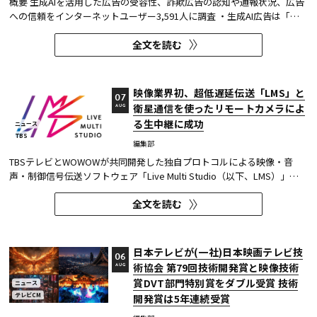
概要 生成AIを活用した広告の受容性、詐欺広告の認知や通報状況、広告
への信頼をインターネットユーザー3,591人に調査 ・生成AI広告は「条
件が整えば活用してよい」が52.0%。AI活用の明示や権利処理など、透
全文を読む
明性への配慮が受容の前提になる。 ・詐欺広告は各タイプとも70％の認
知があり、過去1年以内の接触経験は10～20％台。一方、通報経...
映像業界初、超低遅延伝送「LMS」と
07
衛星通信を使ったリモートカメラによ
AUG
る生中継に成功
ニュース
TBS
編集部
TBSテレビとWOWOWが共同開発した独自プロトコルによる映像・音
声・制御信号伝送ソフトウェア「Live Multi Studio（以下、LMS）」
が、JCOM株式会社（以下、J:COM）の生中継の特別番組に採用され
全文を読む
た。2026年6月16日にJ:COMが放送した『北海道神宮例祭 神輿渡御』に
おいて、J:COMチャンネル（※1）、地域情報アプリ「ど・ろーかる」
（※2）、YouTub...
日本テレビが(一社)日本映画テレビ技
06
術協会 第79回技術開発賞と映像技術
AUG
賞DVT部門特別賞をダブル受賞 技術
ニュース
テレビCM
開発賞は5年連続受賞