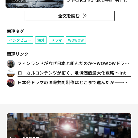
ンドのICS Nordicが共同制作した
『連続ドラマW BLOOD &
SWEAT』だ。主演に杏とヤスペ
全文を読む
ル・ペーコネンを迎え、日本とフ
ィンランドを舞台にした完全オリ
ジナル脚本のクライムサスペンス
関連タグ
を描く。いかにして本作は実現し
インタビュー
海外
ドラマ
WOWOW
たのか。ICS Nordic創業者でエ
グ...
関連リンク
フィンランドがなぜ日本と組んだのか〜WOWOWドラマ『BLOOD & SWEAT』共同制作戦略【現地インタビュー後編】
ローカルコンテンツが拓く、地域価値最大化戦略 〜Inter BEE 2025 レポート
日本発ドラマの国際共同制作はどこまで進んだか——「Coming Next from Japan」が示した現在地【「シリーズマニア2026」中編】