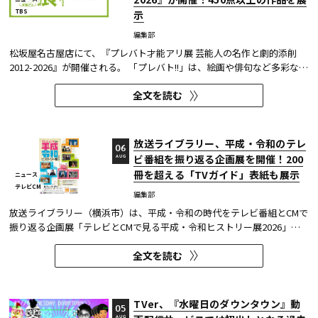
TBS
示
編集部
松坂屋名古屋店にて、『プレバト才能アリ展 芸能人の名作と劇的添削
2012-2026』が開催される。 「プレバト!!」は、絵画や俳句など多彩な芸
術ジャンルに芸能人が挑戦し、その作品を超一流の講師陣が才能アリ/ナ
全文を読む
シで厳しく査定する教養バラエティー番組だ。 本展では、定番ジャンル
の俳句・水彩画から、大漁旗や黒板アートといった巨大作品...
放送ライブラリー、平成・令和のテレ
06
ビ番組を振り返る企画展を開催！200
AUG
冊を超える「TVガイド」表紙も展示
ニュース
テレビCM
編集部
放送ライブラリー（横浜市）は、平成・令和の時代をテレビ番組とCMで
振り返る企画展「テレビとCMで見る平成・令和ヒストリー展2026」を8
月7日～9月27日に開催する。
全文を読む
TVer、『水曜日のダウンタウン』動
05
AUG