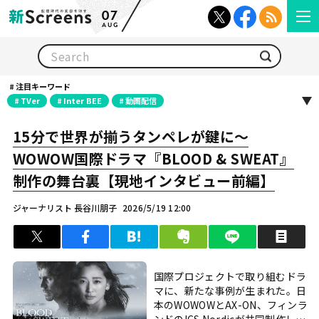
07
AUG
検索
注目キーワード
TVer
Inter BEE
動画配信
15分で世界が揃うタンペレが鍵に〜
WOWOW国際ドラマ『BLOOD & SWEAT』
制作の舞台裏【現地インタビュー前編】
ジャーナリスト 長谷川朋子
2026/5/19 12:00
ツイート
シェア
はてブ
クリップ
LINEで送る
印
国際プロジェクトで取り組むドラ
マに、新たな事例が生まれた。日
本のWOWOWとAX-ON、フィンラ