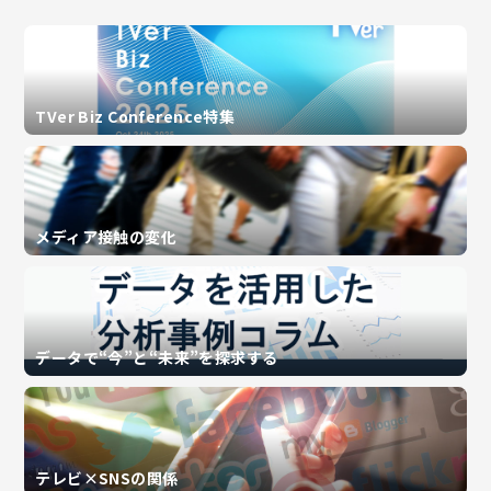
TVer Biz Conference特集
メディア接触の変化
データで“今”と“未来”を探求する
テレビ×SNSの関係