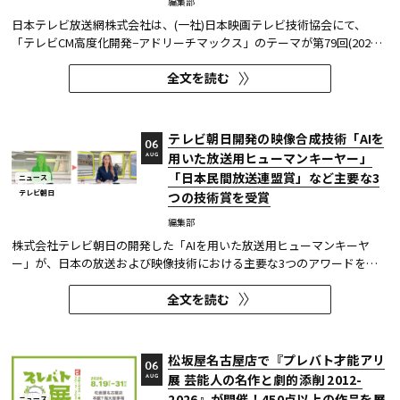
編集部
日本テレビ放送網株式会社は、(一社)日本映画テレビ技術協会にて、
「テレビCM高度化開発−アドリーチマックス」のテーマが第79回(2025
年度)技術開発賞を、「TOKYO巫女忍者」が映像技術賞 DVT(デジタルビ
全文を読む
ジュアル技術)部門 特別賞を受賞したことを発表した。技術開発賞部門
では、昨年に続き5年連続の受賞となる。 この賞は毎年、放送に関連
す...
テレビ朝日開発の映像合成技術「AIを
06
用いた放送用ヒューマンキーヤー」
AUG
「日本民間放送連盟賞」など主要な3
ニュース
テレビ朝日
つの技術賞を受賞
編集部
株式会社テレビ朝日の開発した「AIを用いた放送用ヒューマンキーヤ
ー」が、日本の放送および映像技術における主要な3つのアワードを受
賞した。 本開発は、人物像認識AIと最新のXR技術を組み合わせたシステ
全文を読む
ムであり、その革新性と実用性が業界内で高い評価を獲得している。
【受賞アワード一覧】 ●2025年 日本民間放送連盟賞 技術部門優...
松坂屋名古屋店で『プレバト才能アリ
06
展 芸能人の名作と劇的添削 2012-
AUG
2026』が開催！450点以上の作品を展
ニュース