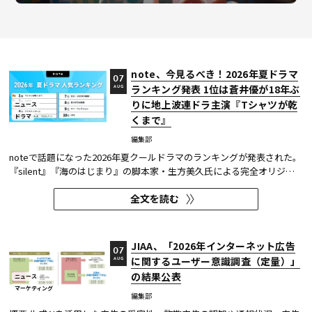
note、今見るべき！2026年夏ドラマ
07
ランキング発表 1位は蒼井優が18年ぶ
AUG
りに地上波連ドラ主演『Tシャツが乾
ニュース
ドラマ
くまで』
編集部
noteで話題になった2026年夏クールドラマのランキングが発表された。
『silent』『海のはじまり』の脚本家・生方美久氏による完全オリジナ
ル作品で、蒼井優が18年ぶりに地上波連続ドラマの主演を務めた『Tシ
全文を読む
ャツが乾くまで』が第1位に輝いた。 また今回、Netflixの『ガス人間』
が3位にランクイン。春クールの『九条の大罪』に続き、2クール...
JIAA、「2026年インターネット広告
07
に関するユーザー意識調査（定量）」
AUG
の結果公表
ニュース
マーケティング
編集部