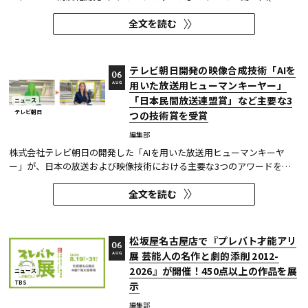
年度)技術開発賞を、「TOKYO巫女忍者」が映像技術賞 DVT(デジタルビ
全文を読む
ジュアル技術)部門 特別賞を受賞したことを発表した。技術開発賞部門
では、昨年に続き5年連続の受賞となる。 この賞は毎年、放送に関連
す...
テレビ朝日開発の映像合成技術「AIを
06
用いた放送用ヒューマンキーヤー」
AUG
「日本民間放送連盟賞」など主要な3
ニュース
テレビ朝日
つの技術賞を受賞
編集部
株式会社テレビ朝日の開発した「AIを用いた放送用ヒューマンキーヤ
ー」が、日本の放送および映像技術における主要な3つのアワードを受
賞した。 本開発は、人物像認識AIと最新のXR技術を組み合わせたシステ
全文を読む
ムであり、その革新性と実用性が業界内で高い評価を獲得している。
【受賞アワード一覧】 ●2025年 日本民間放送連盟賞 技術部門優...
松坂屋名古屋店で『プレバト才能アリ
06
展 芸能人の名作と劇的添削 2012-
AUG
2026』が開催！450点以上の作品を展
ニュース
TBS
示
編集部