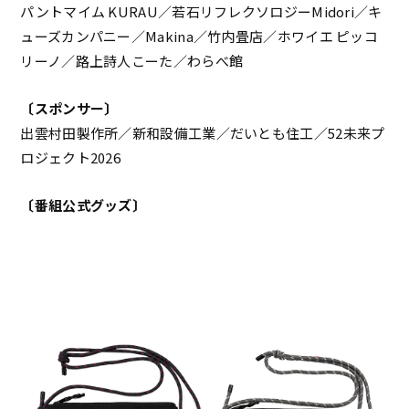
パントマイム KURAU／若石リフレクソロジーMidori／キ
ューズカンパニー／Makina／竹内畳店／ホワイエ ピッコ
リーノ／路上詩人こーた／わらべ館
〔スポンサー〕
出雲村田製作所／新和設備工業／だいとも住工／52未来プ
ロジェクト2026
〔番組公式グッズ〕