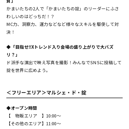
負」
かまいたちの2人で「かまいたちの掟」のリーダーにふさ
わしいのはどっちだ！？
MC力、洞察力、運力などなど様々なスキルを駆使して対
決！
◆「目指せ‼Xトレンド入り会場の盛り上がりで大バズ
リ？」
ド派手な演出で映え写真を撮影！みんなでSNSに投稿して
掟を世界に広めよう。
＜フリーエリア＞マルシェ・ド・掟
◆オープン時間
【 物販エリア 】10:00～
【その他のエリア】11:00〜