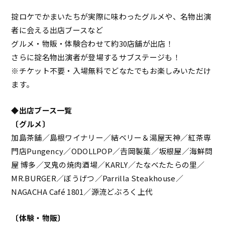
掟ロケでかまいたちが実際に味わったグルメや、名物出演
者に会える出店ブースなど
グルメ・物販・体験合わせて約30店舗が出店！
さらに掟名物出演者が登場するサブステージも！
※チケット不要・入場無料でどなたでもお楽しみいただけ
ます。
◆出店ブース一覧
〔グルメ〕
加島茶舗／島根ワイナリー／結ベリー＆湯屋天神／紅茶専
門店Pungency／ODOLLPOP／𠮷岡製菓／坂根屋／海鮮問
屋 博多／叉鬼の焼肉酒場／KARLY／たなべたたらの里／
MR.BURGER／ぼうげつ／Parrilla Steakhouse／
NAGACHA Café 1801／源流どぶろく上代
〔体験・物販〕