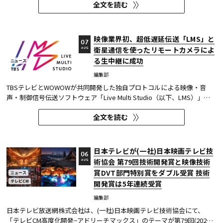
全文を読む
明性への配慮が受容の前提になる。 ・詐欺広告は各タイプとも70％の認
知があり、過去1年以内の接触経験は10～20％台。一方、通報経...
映像業界初、超低遅延伝送「LMS」と
07
衛星通信を使ったリモートカメラによ
AUG
る生中継に成功
ニュース
TBS
編集部
TBSテレビとWOWOWが共同開発した独自プロトコルによる映像・音
声・制御信号伝送ソフトウェア「Live Multi Studio（以下、LMS）」
が、JCOM株式会社（以下、J:COM）の生中継の特別番組に採用され
全文を読む
た。2026年6月16日にJ:COMが放送した『北海道神宮例祭 神輿渡御』に
おいて、J:COMチャンネル（※1）、地域情報アプリ「ど・ろーかる」
（※2）、YouTub...
日本テレビが(一社)日本映画テレビ技
06
術協会 第79回技術開発賞と映像技術
AUG
賞DVT部門特別賞をダブル受賞 技術
ニュース
テレビCM
開発賞は5年連続受賞
編集部
日本テレビ放送網株式会社は、(一社)日本映画テレビ技術協会にて、
「テレビCM高度化開発−アドリーチマックス」のテーマが第79回(2025