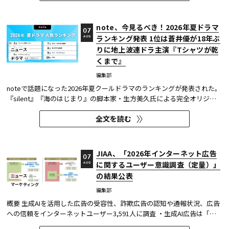
している。
note、今見るべき！2026年夏ドラマ
07
ランキング発表 1位は蒼井優が18年ぶ
AUG
りに地上波連ドラ主演『Tシャツが乾
ニュース
ドラマ
くまで』
編集部
noteで話題になった2026年夏クールドラマのランキングが発表された。
『silent』『海のはじまり』の脚本家・生方美久氏による完全オリジナ
ル作品で、蒼井優が18年ぶりに地上波連続ドラマの主演を務めた『Tシ
全文を読む
ャツが乾くまで』が第1位に輝いた。 また今回、Netflixの『ガス人間』
が3位にランクイン。春クールの『九条の大罪』に続き、2クール...
JIAA、「2026年インターネット広告
07
に関するユーザー意識調査（定量）」
AUG
の結果公表
ニュース
マーケティング
編集部
概要 生成AIを活用した広告の受容性、詐欺広告の認知や通報状況、広告
への信頼をインターネットユーザー3,591人に調査 ・生成AI広告は「条
件が整えば活用してよい」が52.0%。AI活用の明示や権利処理など、透