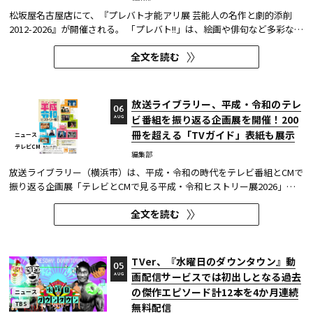
松坂屋名古屋店にて、『プレバト才能アリ展 芸能人の名作と劇的添削
2012-2026』が開催される。 「プレバト!!」は、絵画や俳句など多彩な芸
術ジャンルに芸能人が挑戦し、その作品を超一流の講師陣が才能アリ/ナ
全文を読む
シで厳しく査定する教養バラエティー番組だ。 本展では、定番ジャンル
の俳句・水彩画から、大漁旗や黒板アートといった巨大作品...
放送ライブラリー、平成・令和のテレ
06
ビ番組を振り返る企画展を開催！200
AUG
冊を超える「TVガイド」表紙も展示
ニュース
テレビCM
編集部
放送ライブラリー（横浜市）は、平成・令和の時代をテレビ番組とCMで
振り返る企画展「テレビとCMで見る平成・令和ヒストリー展2026」を8
月7日～9月27日に開催する。
全文を読む
TVer、『水曜日のダウンタウン』動
05
画配信サービスでは初出しとなる過去
AUG
の傑作エピソード計12本を4か月連続
ニュース
TBS
無料配信