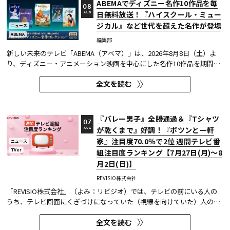
ABEMAでディズニー名作10作品を毎
08
日無料放送！『ハイスクール・ミュー
AUG
ジカル』など世代を超えた名作が登場
ニュース
ABEMA
編集部
新しい未来のテレビ「ABEMA（アベマ）」は、2026年8月8日（土）よ
り、ディズニー・アニメーション映画を中心にした名作10作品を期間限
定で無料放送することを決定した。
全文を読む
『バレー男子』全勝通過＆『Tシャツ
07
が乾くまで』好調！『ポツンと一軒
AUG
家』注目度70.0％で2位 週間テレビ番
ニュース
TVer
組注目度ランキング【7月27日(月)～8
月2日(日)】
REVISIO株式会社
「REVISIO株式会社」（よみ：リビジオ）では、テレビの前にいる人の
うち、テレビ画面にくぎづけになっていた（視線を向けていた）人の割
合がわかる「注目度」を用いて、「個人全体」ならびにREVISIOで定義
全文を読む
した「コア視聴層（男女13歳～49歳）」のテレビ番組ランキングを公開