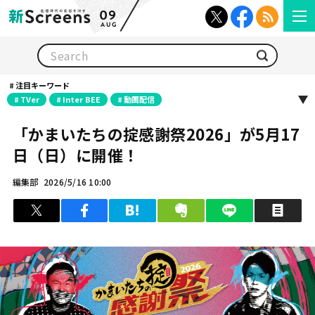
09
AUG
検索
注目キーワード
TVer
Inter BEE
動画配信
「かまいたちの掟感謝祭2026」が5月17
日（日）に開催！
編集部
2026/5/16 10:00
ツイート
シェア
はてブ
クリップ
LINEで送る
印