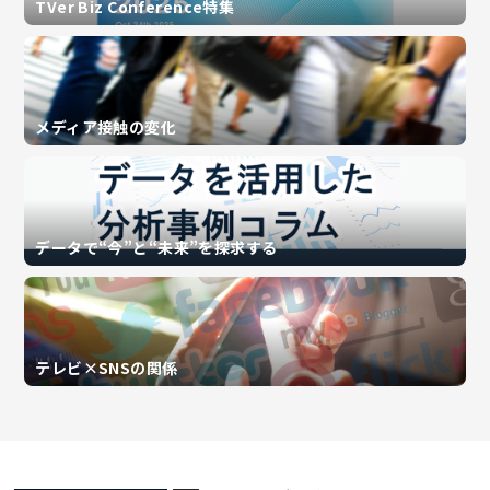
TVer Biz Conference特集
メディア接触の変化
データで“今”と“未来”を探求する
テレビ×SNSの関係