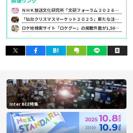
関連リンク
ＮＨＫ放送文化研究所「文研フォーラム２０２６」６／９（火）・１０（水）開催！
「仙台クリスマスマーケット２０２５」新たな注目スポットが続々登場！
ロケ地検索サイト「ロケグー」の掲載件数が1,500件を突破！問い合わせ数は前年比660％と急拡大、あらゆる映像制作のインフラへ
ツイート
シェア
はてブ
クリップ
LINEで送る
印
Inter BEE特集