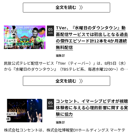
月7日～9月27日に開催する。
全文を読む
TVer、『水曜日のダウンタウン』動
05
画配信サービスでは初出しとなる過去
AUG
の傑作エピソード計12本を4か月連続
ニュース
TBS
無料配信
編集部
民放公式テレビ配信サービス「TVer（ティーバー）」は、8月5日（水）
から『水曜日のダウンタウン』（TBSテレビ系、毎週水曜22:00～）の過
去に放送された傑作エピソード計12本を4か月にわたり配信する。本エ
全文を読む
ピソードが動画配信サービスで配信されるのは今回が初めてとなる。
TVerはすべて無料で見放題となっている。 『水曜日のダウンタウン...
コンセント、イマーシブビデオが視聴
05
体験者に与える心理的影響に関する実
AUG
験に協力
ニュース
VR
編集部
株式会社コンセントは、株式会社博報堂DYホールディングス マーケテ