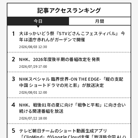
記事アクセスランキング
今日
月間
大ほっかいどう祭『STVどさんこフェスティバル』 今
年は道庁赤れんがガーデンで開催
2026/08/03 12:30
NHK、2026年度後半期の番組改定を発表
2026/07/29 17:00
NHKスペシャル 臨界世界-ON THE EDGE-「縦の支配
中国 ショートドラマの光と影」が放送決定
2026/08/01 12:00
NHK、戦後81年の夏に向け「戦争と平和」に向き合い
続ける関連番組を放送
2026/07/22 18:00
テレビ朝日チームのショート動画生成アプリ
「ClipMind」がGoogle Cloud主催「放送局合同 AI ハ