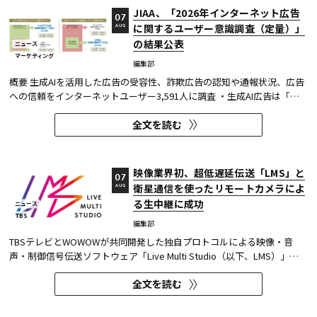
JIAA、「2026年インターネット広告
07
に関するユーザー意識調査（定量）」
AUG
の結果公表
ニュース
マーケティング
編集部
概要 生成AIを活用した広告の受容性、詐欺広告の認知や通報状況、広告
への信頼をインターネットユーザー3,591人に調査 ・生成AI広告は「条
件が整えば活用してよい」が52.0%。AI活用の明示や権利処理など、透
全文を読む
明性への配慮が受容の前提になる。 ・詐欺広告は各タイプとも70％の認
知があり、過去1年以内の接触経験は10～20％台。一方、通報経...
映像業界初、超低遅延伝送「LMS」と
07
衛星通信を使ったリモートカメラによ
AUG
る生中継に成功
ニュース
TBS
編集部
TBSテレビとWOWOWが共同開発した独自プロトコルによる映像・音
声・制御信号伝送ソフトウェア「Live Multi Studio（以下、LMS）」
が、JCOM株式会社（以下、J:COM）の生中継の特別番組に採用され
全文を読む
た。2026年6月16日にJ:COMが放送した『北海道神宮例祭 神輿渡御』に
おいて、J:COMチャンネル（※1）、地域情報アプリ「ど・ろーかる」
（※2）、YouTub...