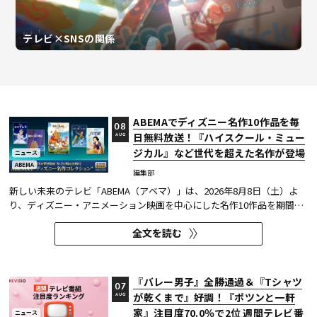
テレビ×SNSの関係
ABEMAでディズニー名作10作品を毎
08
日無料放送！『ハイスクール・ミュー
AUG
ジカル』など世代を超えた名作が登場
ニュース
ABEMA
編集部
新しい未来のテレビ「ABEMA（アベマ）」は、2026年8月8日（土）よ
り、ディズニー・アニメーション映画を中心にした名作10作品を期間限
定で無料放送することを決定した。
全文を読む
『バレー男子』全勝通過＆『Tシャツ
07
が乾くまで』好調！『ポツンと一軒
AUG
家』注目度70.0％で2位 週間テレビ番
ニュース