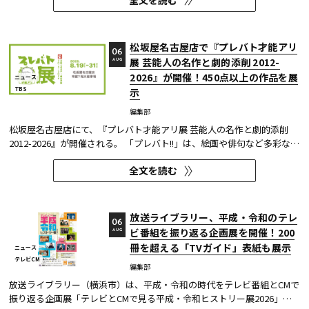
【受賞アワード一覧】 ●2025年 日本民間放送連盟賞 技術部門優...
松坂屋名古屋店で『プレバト才能アリ
06
展 芸能人の名作と劇的添削 2012-
AUG
2026』が開催！450点以上の作品を展
ニュース
TBS
示
編集部
松坂屋名古屋店にて、『プレバト才能アリ展 芸能人の名作と劇的添削
2012-2026』が開催される。 「プレバト!!」は、絵画や俳句など多彩な芸
術ジャンルに芸能人が挑戦し、その作品を超一流の講師陣が才能アリ/ナ
全文を読む
シで厳しく査定する教養バラエティー番組だ。 本展では、定番ジャンル
の俳句・水彩画から、大漁旗や黒板アートといった巨大作品...
放送ライブラリー、平成・令和のテレ
06
ビ番組を振り返る企画展を開催！200
AUG
冊を超える「TVガイド」表紙も展示
ニュース
テレビCM
編集部
放送ライブラリー（横浜市）は、平成・令和の時代をテレビ番組とCMで
振り返る企画展「テレビとCMで見る平成・令和ヒストリー展2026」を8