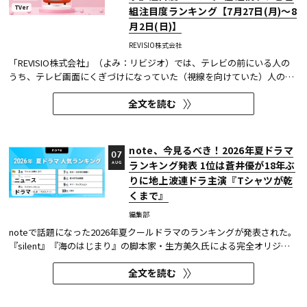
TVer
組注目度ランキング【7月27日(月)～8
月2日(日)】
REVISIO株式会社
「REVISIO株式会社」（よみ：リビジオ）では、テレビの前にいる人の
うち、テレビ画面にくぎづけになっていた（視線を向けていた）人の割
合がわかる「注目度」を用いて、「個人全体」ならびにREVISIOで定義
全文を読む
した「コア視聴層（男女13歳～49歳）」のテレビ番組ランキングを公開
している。
note、今見るべき！2026年夏ドラマ
07
ランキング発表 1位は蒼井優が18年ぶ
AUG
りに地上波連ドラ主演『Tシャツが乾
ニュース
ドラマ
くまで』
編集部
noteで話題になった2026年夏クールドラマのランキングが発表された。
『silent』『海のはじまり』の脚本家・生方美久氏による完全オリジナ
ル作品で、蒼井優が18年ぶりに地上波連続ドラマの主演を務めた『Tシ
全文を読む
ャツが乾くまで』が第1位に輝いた。 また今回、Netflixの『ガス人間』
が3位にランクイン。春クールの『九条の大罪』に続き、2クール...