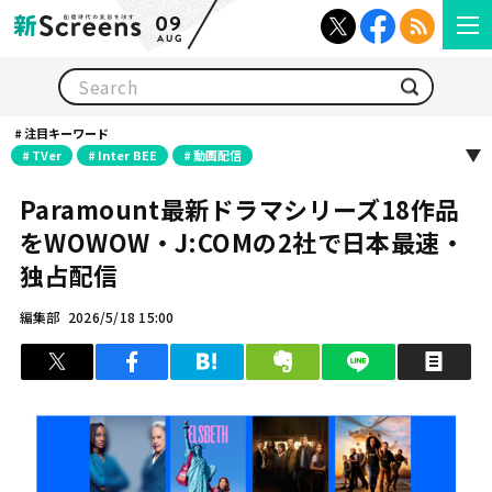
09
AUG
検索
注目キーワード
TVer
Inter BEE
動画配信
Paramount最新ドラマシリーズ18作品
をWOWOW・J:COMの2社で日本最速・
独占配信
編集部
2026/5/18 15:00
ツイート
シェア
はてブ
クリップ
LINEで送る
印