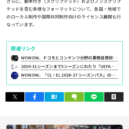
さらに、脚本付き（スクリプテッド）およびノンスクリプ
テッドを含む多様なフォーマットについて、各国・地域で
のローカル制作や国際共同制作向けのライセンス展開も行
なっています。
関連リンク
WOWOW、ドコモとコンテンツ分野の業務提携契約を締結
2030-31シーズンまで5シーズンにわたり「UEFAチャンピオンズリーグ」をWOWOWで独占生放送・全試合ライブ配信決定！
WOWOW、「CL・EL 2026-27 シーズンパス」の販売を開始！
ツイート
シェア
はてブ
クリップ
LINEで送る
印