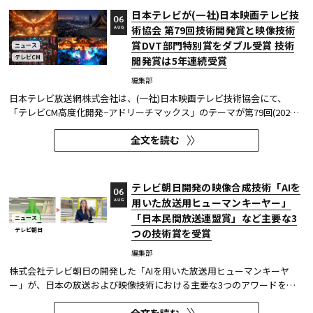
日本テレビが(一社)日本映画テレビ技
06
術協会 第79回技術開発賞と映像技術
AUG
賞DVT部門特別賞をダブル受賞 技術
ニュース
テレビCM
開発賞は5年連続受賞
編集部
日本テレビ放送網株式会社は、(一社)日本映画テレビ技術協会にて、
「テレビCM高度化開発−アドリーチマックス」のテーマが第79回(2025
年度)技術開発賞を、「TOKYO巫女忍者」が映像技術賞 DVT(デジタルビ
全文を読む
ジュアル技術)部門 特別賞を受賞したことを発表した。技術開発賞部門
では、昨年に続き5年連続の受賞となる。 この賞は毎年、放送に関連
す...
テレビ朝日開発の映像合成技術「AIを
06
用いた放送用ヒューマンキーヤー」
AUG
「日本民間放送連盟賞」など主要な3
ニュース
テレビ朝日
つの技術賞を受賞
編集部
株式会社テレビ朝日の開発した「AIを用いた放送用ヒューマンキーヤ
ー」が、日本の放送および映像技術における主要な3つのアワードを受
賞した。 本開発は、人物像認識AIと最新のXR技術を組み合わせたシステ
全文を読む
ムであり、その革新性と実用性が業界内で高い評価を獲得している。