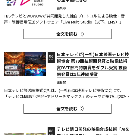
TBS
編集部
TBSテレビとWOWOWが共同開発した独自プロトコルによる映像・音
声・制御信号伝送ソフトウェア「Live Multi Studio（以下、LMS）」
が、JCOM株式会社（以下、J:COM）の生中継の特別番組に採用され
全文を読む
た。2026年6月16日にJ:COMが放送した『北海道神宮例祭 神輿渡御』に
おいて、J:COMチャンネル（※1）、地域情報アプリ「ど・ろーかる」
（※2）、YouTub...
日本テレビが(一社)日本映画テレビ技
06
術協会 第79回技術開発賞と映像技術
AUG
賞DVT部門特別賞をダブル受賞 技術
ニュース
テレビCM
開発賞は5年連続受賞
編集部
日本テレビ放送網株式会社は、(一社)日本映画テレビ技術協会にて、
「テレビCM高度化開発−アドリーチマックス」のテーマが第79回(2025
年度)技術開発賞を、「TOKYO巫女忍者」が映像技術賞 DVT(デジタルビ
全文を読む
ジュアル技術)部門 特別賞を受賞したことを発表した。技術開発賞部門
では、昨年に続き5年連続の受賞となる。 この賞は毎年、放送に関連
す...
テレビ朝日開発の映像合成技術「AIを
06
AUG