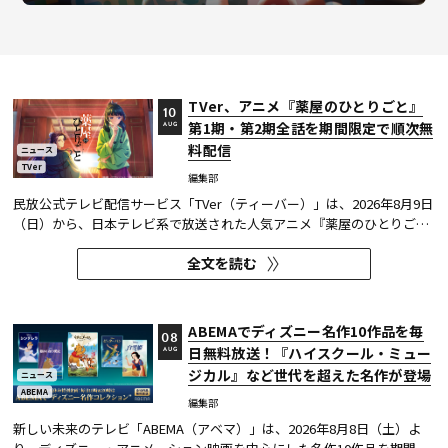
TVer、アニメ『薬屋のひとりごと』
10
第1期・第2期全話を期間限定で順次無
AUG
料配信
ニュース
TVer
編集部
民放公式テレビ配信サービス「TVer（ティーバー）」は、2026年8月9日
（日）から、日本テレビ系で放送された人気アニメ『薬屋のひとりご
と』の第1期・第2期全話を期間限定で順次配信する。TVerはすべて無料
全文を読む
で見放題となる。 本作は2025年にTVerで配信されたクールアニメ作品
の総再生数1位となり、「TVerアワード2025」アニメ優秀賞クールア...
ABEMAでディズニー名作10作品を毎
08
日無料放送！『ハイスクール・ミュー
AUG
ジカル』など世代を超えた名作が登場
ニュース
ABEMA
編集部
新しい未来のテレビ「ABEMA（アベマ）」は、2026年8月8日（土）よ