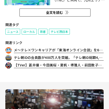
（TNC）と共同で、九州エリアの
学生を対象にした特別オンライン
イベント「九州オンライン合説〜
全文を読む
九州の王道から全国区の企業ま
で！あなたの視野を広げる、新し
い選択肢に出会える。〜」を、6
関連タグ
月4日（木）にワンキャリアの
ニュース
ローカル
若者
テレビ西日本
YouTubeチャンネルで配信する...
関連リンク
メ～テレ×ワンキャリアが「東海オンライン合説」を6月5日配信！東海ゆかりの学生向け、先輩のキャリア選択が聞ける（参加無料）
テレ朝iDの会員数が400万人を突破。「テレ朝iD総額4,000万円大還元祭」を開催
【TVer】蒼井優・今田美桜・夏帆・堺雅人・前田敦子・松本若菜の魅力を深掘り！2026年夏見逃せない「俳優特集」配信開始