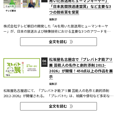
用いた放送用ヒューマンキーヤー」
「日本民間放送連盟賞」など主要な3
ニュース
テレビ朝日
つの技術賞を受賞
編集部
株式会社テレビ朝日の開発した「AIを用いた放送用ヒューマンキーヤ
ー」が、日本の放送および映像技術における主要な3つのアワードを受
賞した。 本開発は、人物像認識AIと最新のXR技術を組み合わせたシステ
全文を読む
ムであり、その革新性と実用性が業界内で高い評価を獲得している。
【受賞アワード一覧】 ●2025年 日本民間放送連盟賞 技術部門優...
松坂屋名古屋店で『プレバト才能アリ
06
展 芸能人の名作と劇的添削 2012-
AUG
2026』が開催！450点以上の作品を展
ニュース
TBS
示
編集部
松坂屋名古屋店にて、『プレバト才能アリ展 芸能人の名作と劇的添削
2012-2026』が開催される。 「プレバト!!」は、絵画や俳句など多彩な芸
術ジャンルに芸能人が挑戦し、その作品を超一流の講師陣が才能アリ/ナ
全文を読む
シで厳しく査定する教養バラエティー番組だ。 本展では、定番ジャンル
の俳句・水彩画から、大漁旗や黒板アートといった巨大作品...