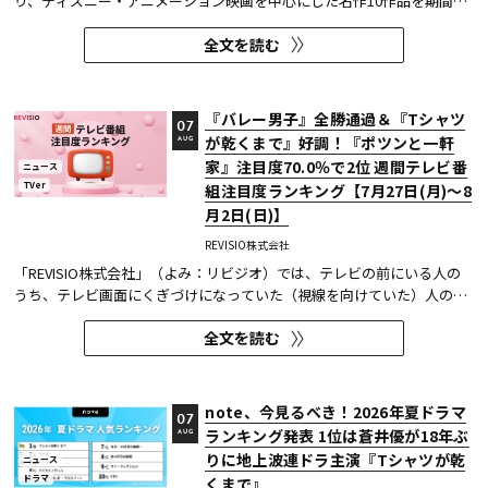
り、ディズニー・アニメーション映画を中心にした名作10作品を期間限
定で無料放送することを決定した。
全文を読む
『バレー男子』全勝通過＆『Tシャツ
07
が乾くまで』好調！『ポツンと一軒
AUG
家』注目度70.0％で2位 週間テレビ番
ニュース
TVer
組注目度ランキング【7月27日(月)～8
月2日(日)】
REVISIO株式会社
「REVISIO株式会社」（よみ：リビジオ）では、テレビの前にいる人の
うち、テレビ画面にくぎづけになっていた（視線を向けていた）人の割
合がわかる「注目度」を用いて、「個人全体」ならびにREVISIOで定義
全文を読む
した「コア視聴層（男女13歳～49歳）」のテレビ番組ランキングを公開
している。
note、今見るべき！2026年夏ドラマ
07
ランキング発表 1位は蒼井優が18年ぶ
AUG
りに地上波連ドラ主演『Tシャツが乾
ニュース
ドラマ
くまで』