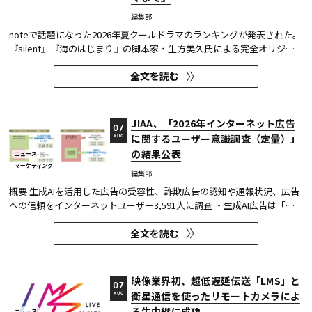
編集部
noteで話題になった2026年夏クールドラマのランキングが発表された。
『silent』『海のはじまり』の脚本家・生方美久氏による完全オリジナ
ル作品で、蒼井優が18年ぶりに地上波連続ドラマの主演を務めた『Tシ
全文を読む
ャツが乾くまで』が第1位に輝いた。 また今回、Netflixの『ガス人間』
が3位にランクイン。春クールの『九条の大罪』に続き、2クール...
JIAA、「2026年インターネット広告
07
に関するユーザー意識調査（定量）」
AUG
の結果公表
ニュース
マーケティング
編集部
概要 生成AIを活用した広告の受容性、詐欺広告の認知や通報状況、広告
への信頼をインターネットユーザー3,591人に調査 ・生成AI広告は「条
件が整えば活用してよい」が52.0%。AI活用の明示や権利処理など、透
全文を読む
明性への配慮が受容の前提になる。 ・詐欺広告は各タイプとも70％の認
知があり、過去1年以内の接触経験は10～20％台。一方、通報経...
映像業界初、超低遅延伝送「LMS」と
07
衛星通信を使ったリモートカメラによ
AUG
る生中継に成功
ニュース