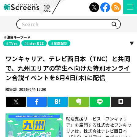
10
AUG
検索
注目キーワード
TVer
Inter BEE
動画配信
ワンキャリア、テレビ西日本（TNC）と共同
で、九州エリアの学生へ向けた特別オンライ
ン合説イベントを6月4日(木)に配信
編集部
2026/6/4 15:00
ツイート
シェア
はてブ
クリップ
LINEで送る
印
就活支援サービス「ワンキャリ
ア」を展開する株式会社ワンキャ
リアは、株式会社テレビ西日本