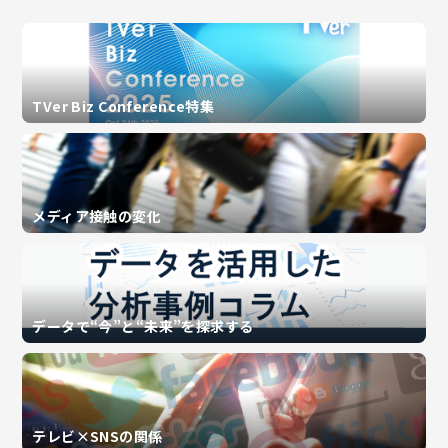
TVer Biz Conference特集
メディア接触の変化
データで“今”と“未来”を探求する
テレビ×SNSの関係