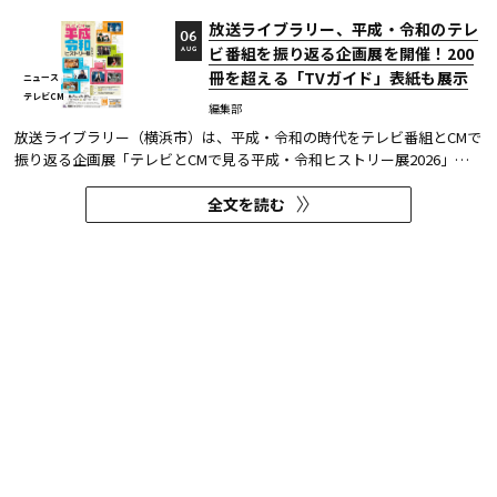
放送ライブラリー、平成・令和のテレ
06
ビ番組を振り返る企画展を開催！200
AUG
冊を超える「TVガイド」表紙も展示
ニュース
テレビCM
編集部
放送ライブラリー（横浜市）は、平成・令和の時代をテレビ番組とCMで
振り返る企画展「テレビとCMで見る平成・令和ヒストリー展2026」を8
月7日～9月27日に開催する。
全文を読む
TVer、『水曜日のダウンタウン』動
05
画配信サービスでは初出しとなる過去
AUG
の傑作エピソード計12本を4か月連続
ニュース
TBS
無料配信
編集部
民放公式テレビ配信サービス「TVer（ティーバー）」は、8月5日（水）
から『水曜日のダウンタウン』（TBSテレビ系、毎週水曜22:00～）の過
去に放送された傑作エピソード計12本を4か月にわたり配信する。本エ
全文を読む
ピソードが動画配信サービスで配信されるのは今回が初めてとなる。