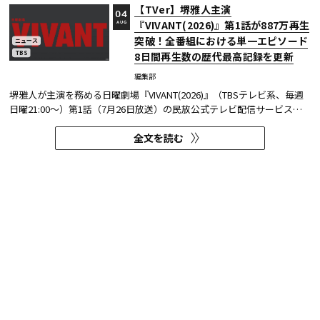
【TVer】堺雅人主演
04
『VIVANT(2026)』第1話が887万再生
AUG
突破！全番組における単一エピソード
ニュース
TBS
8日間再生数の歴代最高記録を更新
編集部
堺雅人が主演を務める日曜劇場『VIVANT(2026)』（TBSテレビ系、毎週
日曜21:00～）第1話（7月26日放送）の民放公式テレビ配信サービス
「TVer（ティーバー）」における8日間再生数が887万（※1）を突破し
全文を読む
た。 TVerで配信する番組は基本的に配信開始（地上波放送終了後）から
1週間の配信を行っているため、番組の再生数は配信開始日と配信終了...
テレビCMのアテンションデータを取
04
得するREVISIO、各社の事例から探る
AUG
「新社名訴求CM」成功のヒントを公
ニュース
テレビCM
開
編集部
ご家庭に人体認識技術を搭載した機器を設置し、テレビスクリーンの
「アテンション（注視）」を測るREVISIO株式会社は、独自の視聴態勢
データを基に「社名変更」にまつわるCMを分析した結果を公開した。
全文を読む
分析結果の詳細は、お役立ち資料『定量データで分析! 「新社名」認知