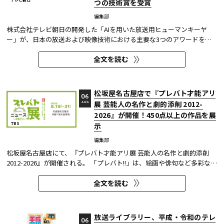
つの技術賞を受賞
編集部
株式会社テレビ朝日の開発した「AIを用いた放送用ヒューマンキーヤ
ー」が、日本の放送および映像技術における主要な3つのアワードを受
賞した。 本開発は、人物像認識AIと最新のXR技術を組み合わせたシステ
全文を読む
ムであり、その革新性と実用性が業界内で高い評価を獲得している。
【受賞アワード一覧】 ●2025年 日本民間放送連盟賞 技術部門優...
松坂屋名古屋店で『プレバト才能アリ
06
展 芸能人の名作と劇的添削 2012-
AUG
2026』が開催！450点以上の作品を展
ニュース
TBS
示
編集部
松坂屋名古屋店にて、『プレバト才能アリ展 芸能人の名作と劇的添削
2012-2026』が開催される。 「プレバト!!」は、絵画や俳句など多彩な芸
術ジャンルに芸能人が挑戦し、その作品を超一流の講師陣が才能アリ/ナ
全文を読む
シで厳しく査定する教養バラエティー番組だ。 本展では、定番ジャンル
の俳句・水彩画から、大漁旗や黒板アートといった巨大作品...
放送ライブラリー、平成・令和のテレ
06