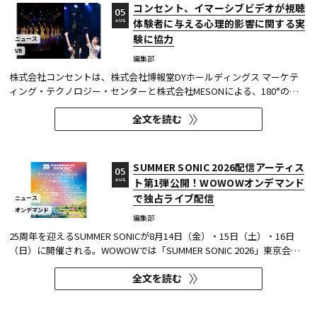
コンセント、イマーシブビデオが視聴
05
体験者に与える心理的影響に関する実
AUG
験に協力
ニュース
VR
編集部
株式会社コンセントは、株式会社博報堂DYホールディングス マーケテ
ィング・テクノロジー・センターと株式会社MESONによる、180°の視
野角のImmersive Video（以下、イマーシブビデオ）を実験刺激に用い
全文を読む
た心理実験に協力し、そのプレプリント論文が2026年6月8日にarXivで
公開された。 本実験は、イマーシブビデオの撮影距離が体験者の「そ...
SUMMER SONIC 2026配信アーティス
05
ト第1弾公開！WOWOWオンデマンド
AUG
で独占ライブ配信
ニュース
オンデマンド
編集部
25周年を迎えるSUMMER SONICが8月14日（金）・15日（土）・16日
（日）に開催される。WOWOWでは「SUMMER SONIC 2026」東京会場
のZOZOマリンスタジアムと幕張メッセから、マリンステージ、マウン
全文を読む
テンステージ、ソニックステージ、パシフィックステージの模様を、3
日間にわたりWOWOWオンデマンドで独占ライブ配信する。 今回、配信
アーティスト...