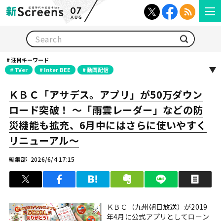
07
AUG
検索
注目キーワード
TVer
Inter BEE
動画配信
ＫＢＣ「アサデス。アプリ」が50万ダウン
ロード突破！ 〜「雨雲レーダー」などの防
災機能も拡充、6月中にはさらに使いやすく
リニューアル〜
編集部
2026/6/4 17:15
ツイート
シェア
はてブ
クリップ
LINEで送る
印
ＫＢＣ（九州朝日放送）が2019
年4月に公式アプリとしてローン