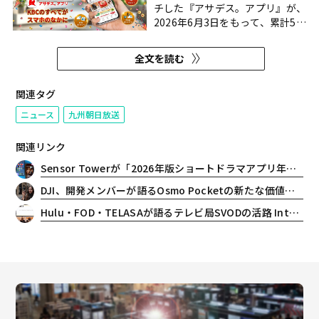
チした『アサデス。アプリ』が、
2026年6月3日をもって、累計50
万ダウンロードを突破した。 『ア
サデス。アプリ』は、ニュースや
全文を読む
天気、福岡ソフトバンクホークス
情報など、地域の皆さまに寄り添
った多くの情報を見やすく届ける
関連タグ
アプリだ。プレゼント応募、動
ニュース
九州朝日放送
画・番組メッセージ投...
関連リンク
Sensor Towerが「2026年版ショートドラマアプリ年鑑」を発表。世界的なダウンロード数急増と最新トレンドを報告
DJI、開発メンバーが語るOsmo Pocketの新たな価値を紹介。Vlogカメラの枠を超える「コンパクトシネマカメラ」の境地へ
Hulu・FOD・TELASAが語るテレビ局SVODの活路 Inter BEE 2025レポート