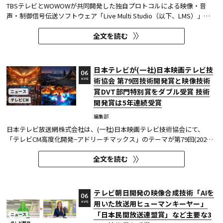
TBSテレビとWOWOWが共同開発した独自プロトコルによる映像・音
声・制御信号伝送ソフトウェア「Live Multi Studio（以下、LMS）」
が、JCOM株式会社（以下、J:COM）の生中継の特別番組に採用され
全文を読む
た。2026年6月16日にJ:COMが放送した『北海道神宮例祭 神輿渡御』に
おいて、J:COMチャンネル（※1）、地域情報アプリ「ど・ろーかる」
（※2）、YouTub...
日本テレビが(一社)日本映画テレビ技
06
術協会 第79回技術開発賞と映像技術
AUG
賞DVT部門特別賞をダブル受賞 技術
ニュース
テレビCM
開発賞は5年連続受賞
編集部
日本テレビ放送網株式会社は、(一社)日本映画テレビ技術協会にて、
「テレビCM高度化開発−アドリーチマックス」のテーマが第79回(2025
年度)技術開発賞を、「TOKYO巫女忍者」が映像技術賞 DVT(デジタルビ
全文を読む
ジュアル技術)部門 特別賞を受賞したことを発表した。技術開発賞部門
では、昨年に続き5年連続の受賞となる。 この賞は毎年、放送に関連
す...
テレビ朝日開発の映像合成技術「AIを
06
用いた放送用ヒューマンキーヤー」
AUG
「日本民間放送連盟賞」など主要な3
ニュース
テレビ朝日