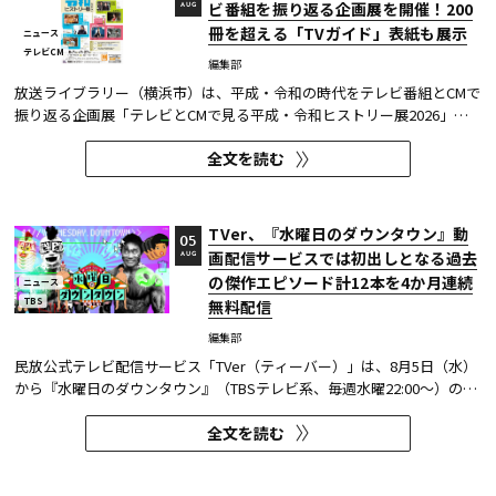
ビ番組を振り返る企画展を開催！200
AUG
冊を超える「TVガイド」表紙も展示
ニュース
テレビCM
編集部
放送ライブラリー（横浜市）は、平成・令和の時代をテレビ番組とCMで
振り返る企画展「テレビとCMで見る平成・令和ヒストリー展2026」を8
月7日～9月27日に開催する。
全文を読む
TVer、『水曜日のダウンタウン』動
05
画配信サービスでは初出しとなる過去
AUG
の傑作エピソード計12本を4か月連続
ニュース
TBS
無料配信
編集部
民放公式テレビ配信サービス「TVer（ティーバー）」は、8月5日（水）
から『水曜日のダウンタウン』（TBSテレビ系、毎週水曜22:00～）の過
去に放送された傑作エピソード計12本を4か月にわたり配信する。本エ
全文を読む
ピソードが動画配信サービスで配信されるのは今回が初めてとなる。
TVerはすべて無料で見放題となっている。 『水曜日のダウンタウン...