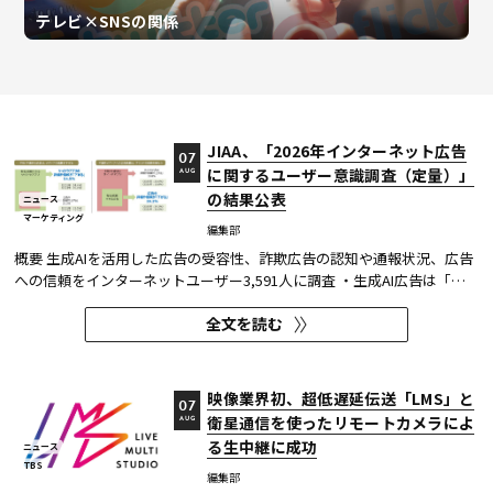
テレビ×SNSの関係
JIAA、「2026年インターネット広告
07
に関するユーザー意識調査（定量）」
AUG
の結果公表
ニュース
マーケティング
編集部
概要 生成AIを活用した広告の受容性、詐欺広告の認知や通報状況、広告
への信頼をインターネットユーザー3,591人に調査 ・生成AI広告は「条
件が整えば活用してよい」が52.0%。AI活用の明示や権利処理など、透
全文を読む
明性への配慮が受容の前提になる。 ・詐欺広告は各タイプとも70％の認
知があり、過去1年以内の接触経験は10～20％台。一方、通報経...
映像業界初、超低遅延伝送「LMS」と
07
衛星通信を使ったリモートカメラによ
AUG
る生中継に成功
ニュース
TBS
編集部