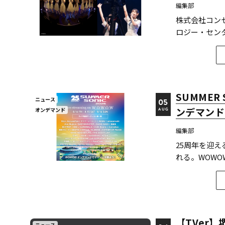
編集部
株式会社コン
ロジー・センター
下、イマーシ
文が2026年6月8日にarX
験者の「そ...
SUMMER
ニュース
05
ンデマンド
オンデマンド
AUG
編集部
25周年を迎え
れる。WOWOW
幕張メッセか
ィックステー
る。 今回、配信
【TVer】
ニュース