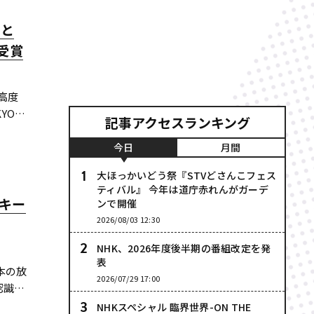
賞と
受賞
高度
YO巫
記事アクセスランキング
を発
、放送
今日
月間
大ほっかいどう祭『STVどさんこフェス
ティバル』 今年は道庁赤れんがガーデ
キー
ンで開催
2026/08/03 12:30
NHK、2026年度後半期の番組改定を発
表
本の放
2026/07/29 17:00
識AI
高い
NHKスペシャル 臨界世界-ON THE