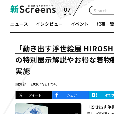
07
AUG
ニュース
インタビュー
イベント
記事一
「動き出す浮世絵展 HIROS
の特別展示解説やお得な着物
実施
編集部
2026/7/2 17:45
ツイート
シェア
はて
「動き出す浮世
テレビ愛知）が