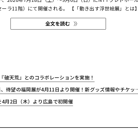
階）にて開催される。 【「動き出す浮世絵展」とは】
世絵展」は、葛飾北斎、歌川国芳、歌川広重、喜多川歌麿、東
全文を読む
など世界的な浮世...
ンド『破天荒』とのコラボレーションを実施！
岡展が4月11日より開催！新グッズ情報やチケット販売方法の変更も決定
を4月2日（木）より広島で初開催