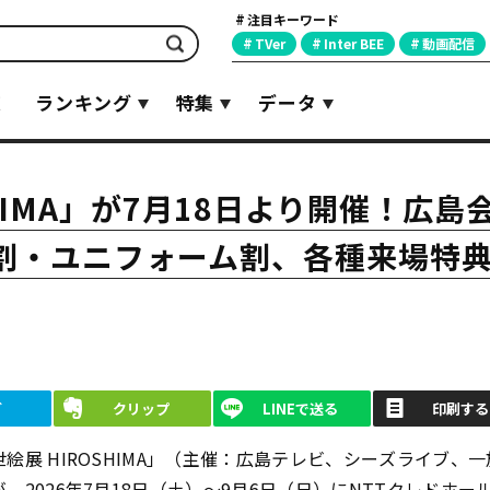
注目キーワード
検索
TVer
Inter BEE
動画配信
覧
ランキング
特集
データ
HIMA」が7月18日より開催！広島
割・ユニフォーム割、各種来場特
ブ
クリップ
LINEで送る
印刷する
絵展 HIROSHIMA」（主催：広島テレビ、シーズライブ、一
、2026年7月18日（土）～9月6日（日）にNTTクレドホー