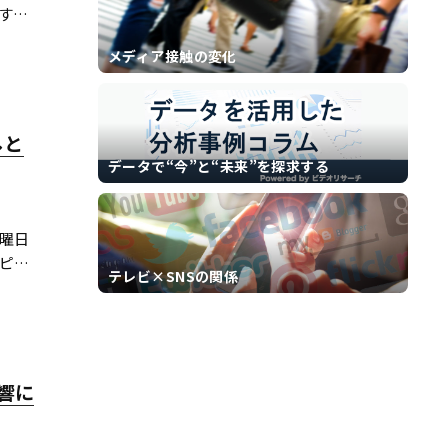
す
メディア接触の変化
しと
データで“今”と“未来”を探求する
水曜日
エピソ
テレビ×SNSの関係
される
響に