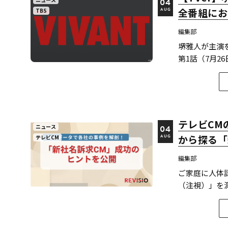
04
全番組にお
TBS
AUG
編集部
堺雅人が主演を務
第1話（7月2
る8日間再生数が887万（※
（地上波放送
と配信終了...
テレビCM
ニュース
04
から探る「
テレビCM
AUG
編集部
ご家庭に人体
（注視）」を測
つわるCMを分析した結果を公
で分析! 「新
類で徹...