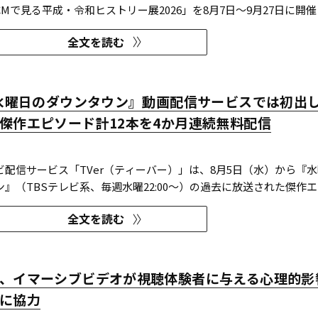
Mで見る平成・令和ヒストリー展2026」を8月7日～9月27日に開催
全文を読む
『水曜日のダウンタウン』動画配信サービスでは初出
傑作エピソード計12本を4か月連続無料配信
ビ配信サービス「TVer（ティーバー）」は、8月5日（水）から『
』（TBSテレビ系、毎週水曜22:00～）の過去に放送された傑作
を4か月にわたり配信する。本エピソードが動画配信サービスで配信
全文を読む
となる。TVerはすべて無料で見放題となっている。 『水曜日のダウ
、イマーシブビデオが視聴体験者に与える心理的影
に協力