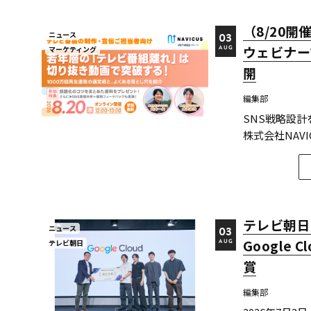
（8/20
ニュース
03
ウェビナー
マーケティング
AUG
開
編集部
SNS戦略設
株式会社NA
年層の『テレ
と、よくある落と
は、TikTok・..
テレビ朝日
ニュース
03
Google
テレビ朝日
AUG
賞
編集部