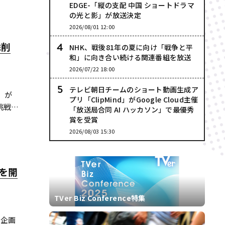
EDGE-「縦の支配 中国 ショートドラマ
の光と影」が放送決定
2026/08/01 12:00
添削
NHK、戦後81年の夏に向け「戦争と平
和」に向き合い続ける関連番組を放送
2026/07/22 18:00
テレビ朝日チームのショート動画生成ア
』が
プリ「ClipMind」がGoogle Cloud主催
挑戦
「放送局合同 AI ハッカソン」で最優秀
ィー番
賞を受賞
た巨
2026/08/03 15:30
を開
TVer Biz Conference特集
る企画