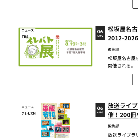
評価を獲得している。 【受賞アワード一覧】 ●2025
優...
松坂屋名古
ニュース
06
2012-2
TBS
AUG
編集部
松坂屋名古屋店
開催される。
し、その作品
組だ。 本展
大作品...
放送ライブ
ニュース
06
催！200
テレビCM
AUG
編集部
放送ライブラ