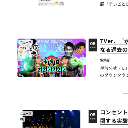
展「テレビとC
る。
TVer、
ニュース
05
なる過去の
TBS
AUG
編集部
民放公式テレ
のダウンタウン
ード計12本
のは今回が初めて
ンタウン...
コンセント
ニュース
05
関する実験
VR
AUG