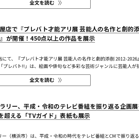
全文を読む
年 日本民間放送連盟賞 技術部門
屋店で『プレバト才能アリ展 芸能人の名作と劇的
026』が開催！450点以上の作品を展示
にて、『プレバト才能アリ展 芸能人の名作と劇的添削 2012-2026
 「プレバト!!」は、絵画や俳句など多彩な芸術ジャンルに芸能人が
を超一流の講師陣が才能アリ/ナシで厳しく査定する教養バラエテ
全文を読む
では、定番ジャンルの俳句・水彩画から、大漁旗や黒板アートといっ
ラリー、平成・令和のテレビ番組を振り返る企画展
冊を超える「TVガイド」表紙も展示
リー（横浜市）は、平成・令和の時代をテレビ番組とCMで振り返