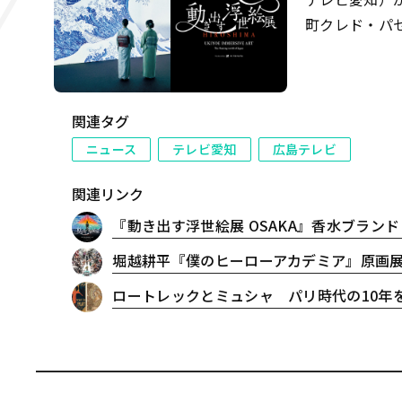
町クレド・パセーラ11
「動き出す浮
写楽、歌川国貞
関連タグ
ニュース
テレビ愛知
広島テレビ
関連リンク
『動き出す浮世絵展 OSAKA』香水ブラ
堀越耕平『僕のヒーローアカデミア』原画展、待望の福
ロートレックとミュシャ パリ時代の10年