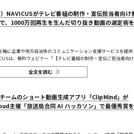
開催）NAVICUSがテレビ番組の制作・宣伝担当者向け
で、1000万回再生を生んだ切り抜き動画の選定術
計を軸に企業や地方自治体のコミュニケーション支援サービスを提供
VICUSは、無料ウェビナー「【テレビ番組の制作・宣伝ご担当者向
ビ番組離れ』は切り抜き動画で突破する！1000万回再生連発の選定
全文を読む
し穴を紹介」を、2026年8月20日（木）に開催する。 同ウェビナーで
.
チームのショート動画生成アプリ「ClipMind」が
 Cloud主催「放送局合同 AI ハッカソン」で最優秀賞