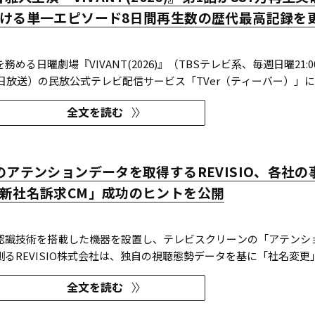
ける単一エピソード8日間再生数の歴代最高記録を
める日曜劇場『VIVANT(2026)』（TBSテレビ系、毎週日曜21:0
6日放送）の民放公式テレビ配信サービス「TVer（ティーバー）」
1）を突破した。 TVerで配信する番組は基本的に配信開始
全文を読む
終了後）から1週間の配信を行っているため、番組の再生数は配信
のアテンションデータを取得するREVISIO、各社の
新社名訴求CM」成功のヒントを公開
認識技術を搭載した機器を設置し、テレビスクリーンの「アテンシ
るREVISIO株式会社は、独自の視聴態勢データを基に「社名変更
開した。 分析結果の詳細は、お役立ち資料『定量データ
全文を読む
社名」認知を狙う！～ 社名変更CMを出稿タイミング×クリエイティ