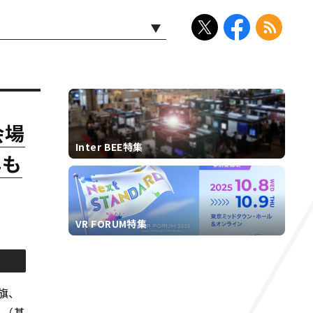
会場
Inter BEE特集
典も
VR FORUM特集
旗、
ル（基