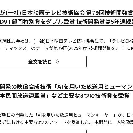
が(一社)日本映画テレビ技術協会 第79回技術開発
DVT部門特別賞をダブル受賞 技術開発賞は5年連続
送網株式会社は、(一社)日本映画テレビ技術協会にて、「テレビCM
ーチマックス」のテーマが第79回(2025年度)技術開発賞を、「TOK
技術賞 DVT(デジタルビジュアル技術)部門 特別賞を受賞したこと
全文を読む
開発賞部門では、昨年に続き5年連続の受賞となる。 この賞は毎年
開発の映像合成技術「AIを用いた放送用ヒューマン
本民間放送連盟賞」など主要な3つの技術賞を受賞
ビ朝日の開発した「AIを用いた放送用ヒューマンキーヤー」が、日
技術における主要な3つのアワードを受賞した。 本開発は、人物像認
技術を組み合わせたシステムであり、その革新性と実用性が業界内で