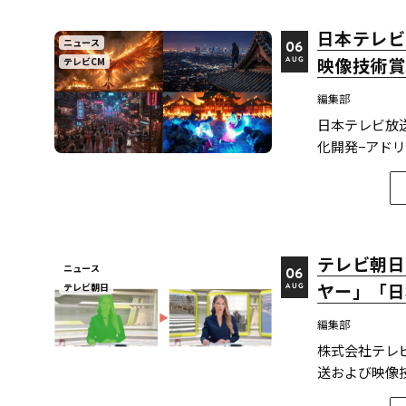
日本テレビ
ニュース
06
映像技術賞
テレビCM
AUG
編集部
日本テレビ放
化開発−アドリ
女忍者」が映像
表した。技術
に関連す...
テレビ朝日
ニュース
06
ヤー」「日
テレビ朝日
AUG
編集部
株式会社テレ
送および映像
と最新のXR