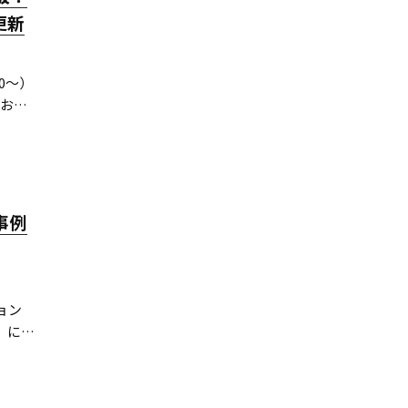
更新
0～）
におけ
開始日
事例
ョン
」にま
ブ5分