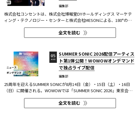
VR
編集部
株式会社コンセントは、株式会社博報堂DYホールディングス マーケテ
ィング・テクノロジー・センターと株式会社MESONによる、180°の視
野角のImmersive Video（以下、イマーシブビデオ）を実験刺激に用い
全文を読む
た心理実験に協力し、そのプレプリント論文が2026年6月8日にarXivで
公開された。 本実験は、イマーシブビデオの撮影距離が体験者の「そ...
SUMMER SONIC 2026配信アーティス
05
ト第1弾公開！WOWOWオンデマンド
AUG
で独占ライブ配信
ニュース
オンデマンド
編集部
25周年を迎えるSUMMER SONICが8月14日（金）・15日（土）・16日
（日）に開催される。WOWOWでは「SUMMER SONIC 2026」東京会場
のZOZOマリンスタジアムと幕張メッセから、マリンステージ、マウン
全文を読む
テンステージ、ソニックステージ、パシフィックステージの模様を、3
日間にわたりWOWOWオンデマンドで独占ライブ配信する。 今回、配信
アーティスト...
【TVer】堺雅人主演
04
『VIVANT(2026)』第1話が887万再生
AUG
突破！全番組における単一エピソード
ニュース