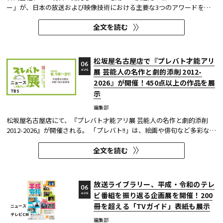
ー」が、日本の放送および映像技術における主要な3つのアワードを受
賞した。 本開発は、人物像認識AIと最新のXR技術を組み合わせたシステ
全文を読む
ムであり、その革新性と実用性が業界内で高い評価を獲得している。
【受賞アワード一覧】 ●2025年 日本民間放送連盟賞 技術部門優...
松坂屋名古屋店で『プレバト才能アリ
06
展 芸能人の名作と劇的添削 2012-
AUG
2026』が開催！450点以上の作品を展
ニュース
TBS
示
編集部
松坂屋名古屋店にて、『プレバト才能アリ展 芸能人の名作と劇的添削
2012-2026』が開催される。 「プレバト!!」は、絵画や俳句など多彩な芸
術ジャンルに芸能人が挑戦し、その作品を超一流の講師陣が才能アリ/ナ
全文を読む
シで厳しく査定する教養バラエティー番組だ。 本展では、定番ジャンル
の俳句・水彩画から、大漁旗や黒板アートといった巨大作品...
放送ライブラリー、平成・令和のテレ
06
ビ番組を振り返る企画展を開催！200
AUG
冊を超える「TVガイド」表紙も展示
ニュース
テレビCM
編集部