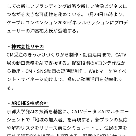
しての新しいブランディング戦略や新しい映像ビジネスに
つながる大きな可能性を秘めている。 7月24日16時より、
ケーブルコンベンション2030ゼネラルセッションにプロデ
ューサーの沖高祐太氏が登壇する。
・
株式会社リチカ
CM受注のきっかけづくりから制作・動画活用まで、CATV
局の動画業務をAIで支援する。提案段階のVコンテ作成か
ら番組・CM・SNS動画の短時間制作、Webマーケやイベ
ント・サイネージ向けまで、幅広い動画活用を効率化す
る。
・
ARCHES株式会社
京都大学発AIの技術を基盤に、CATVデータ×AIマルチエー
ジェントで「地域の加入者」を再現する。新プランの反応
や解約リスクをリリース前にシミュレートし、住民の声を
集めて行政DXの提案力まで高める。既存のCATV向けコネ