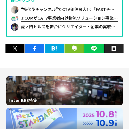
“特化型チャンネル”でCTV価値最大化 「FASTチャンネル」が掘り起こす視聴ニーズ
J:COMがCATV事業者向け物流ソリューション事業に参入 機器の保管・配送・回収・端末再生を一元管理し業務効率化を支援
虎ノ門ヒルズを舞台にクリエイター・企業の実験的なプロダクトやアートが集う新たな祭典「TOKYO PROTOTYPE」出展者決定
ツイート
シェア
はてブ
クリップ
LINEで送る
印
Inter BEE特集