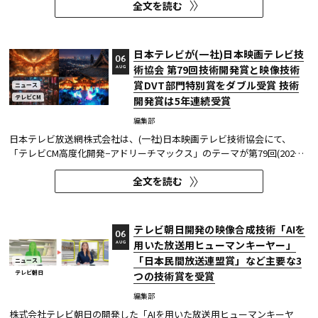
全文を読む
た。2026年6月16日にJ:COMが放送した『北海道神宮例祭 神輿渡御』に
おいて、J:COMチャンネル（※1）、地域情報アプリ「ど・ろーかる」
（※2）、YouTub...
日本テレビが(一社)日本映画テレビ技
06
術協会 第79回技術開発賞と映像技術
AUG
賞DVT部門特別賞をダブル受賞 技術
ニュース
テレビCM
開発賞は5年連続受賞
編集部
日本テレビ放送網株式会社は、(一社)日本映画テレビ技術協会にて、
「テレビCM高度化開発−アドリーチマックス」のテーマが第79回(2025
年度)技術開発賞を、「TOKYO巫女忍者」が映像技術賞 DVT(デジタルビ
全文を読む
ジュアル技術)部門 特別賞を受賞したことを発表した。技術開発賞部門
では、昨年に続き5年連続の受賞となる。 この賞は毎年、放送に関連
す...
テレビ朝日開発の映像合成技術「AIを
06
用いた放送用ヒューマンキーヤー」
AUG
「日本民間放送連盟賞」など主要な3
ニュース
テレビ朝日
つの技術賞を受賞
編集部
株式会社テレビ朝日の開発した「AIを用いた放送用ヒューマンキーヤ