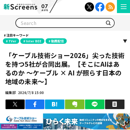
07
AUG
検索
注目キーワード
TVer
Inter BEE
動画配信
「ケーブル技術ショー2026」尖った技術
を持つ5社が合同出展。【そこにAIはあ
るのか 〜ケーブル × AI が照らす日本の
地域の未来〜】
編集部
2026/7/8 15:00
ツイート
シェア
はてブ
クリップ
LINEで送る
印