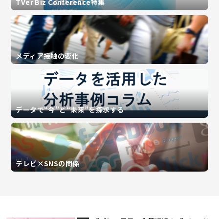
TVer Biz Conference特集
メディア接触の変化
データで“今”と“未来”を探求する
テレビ×SNSの関係