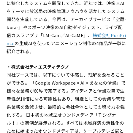
に特化したシステムを開発してきた。近年では、映像×AI
をテーマに放送局の映像管理ノウハウを活かしたシステム
開発を実施している。今回は、アーカイブサービス「空蔵-
kura-」やスポーツ映像のAI自動ダイジェスト、ライブ配
信カメラアプリ「LM-Cam／AI-CaME」、
株式会社PuriPri
nce
の生成AIを使ったアニメーション制作の4商品が一挙に
紹介される。
・
株式会社ティエスティテクノ
同社ブースでは、以下について体感し、理解を深めること
ができる。 「Google Workspace×AI×あなたの情熱」で
様々な業務が60秒で完了する。アイディアと情熱次第で生
産性が10倍になる可能性もあり、組織としての会議や管理
系業務を激減させ、最終的に会社全体としての稼ぐ力を強
化する。 日本初の地域型オウンドメディア「T’シグナ
ル！」の実例が展示される。すべては地域経済の活性化の
ために始まったオウンドメディアは、ケーブルテレビ局と