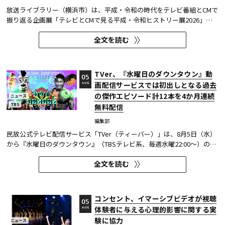
放送ライブラリー（横浜市）は、平成・令和の時代をテレビ番組とCMで
振り返る企画展「テレビとCMで見る平成・令和ヒストリー展2026」を8
月7日～9月27日に開催する。
全文を読む
TVer、『水曜日のダウンタウン』動
05
画配信サービスでは初出しとなる過去
AUG
の傑作エピソード計12本を4か月連続
ニュース
TBS
無料配信
編集部
民放公式テレビ配信サービス「TVer（ティーバー）」は、8月5日（水）
から『水曜日のダウンタウン』（TBSテレビ系、毎週水曜22:00～）の過
去に放送された傑作エピソード計12本を4か月にわたり配信する。本エ
全文を読む
ピソードが動画配信サービスで配信されるのは今回が初めてとなる。
TVerはすべて無料で見放題となっている。 『水曜日のダウンタウン...
コンセント、イマーシブビデオが視聴
05
体験者に与える心理的影響に関する実
AUG
験に協力
ニュース