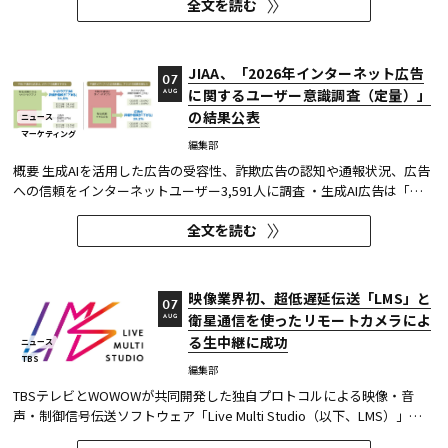
全文を読む
ャツが乾くまで』が第1位に輝いた。 また今回、Netflixの『ガス人間』
が3位にランクイン。春クールの『九条の大罪』に続き、2クール...
JIAA、「2026年インターネット広告
07
に関するユーザー意識調査（定量）」
AUG
の結果公表
ニュース
マーケティング
編集部
概要 生成AIを活用した広告の受容性、詐欺広告の認知や通報状況、広告
への信頼をインターネットユーザー3,591人に調査 ・生成AI広告は「条
件が整えば活用してよい」が52.0%。AI活用の明示や権利処理など、透
全文を読む
明性への配慮が受容の前提になる。 ・詐欺広告は各タイプとも70％の認
知があり、過去1年以内の接触経験は10～20％台。一方、通報経...
映像業界初、超低遅延伝送「LMS」と
07
衛星通信を使ったリモートカメラによ
AUG
る生中継に成功
ニュース
TBS
編集部
TBSテレビとWOWOWが共同開発した独自プロトコルによる映像・音
声・制御信号伝送ソフトウェア「Live Multi Studio（以下、LMS）」
が、JCOM株式会社（以下、J:COM）の生中継の特別番組に採用され