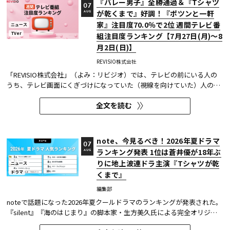
『バレー男子』全勝通過＆『Tシャツ
07
が乾くまで』好調！『ポツンと一軒
AUG
家』注目度70.0％で2位 週間テレビ番
ニュース
TVer
組注目度ランキング【7月27日(月)～8
月2日(日)】
REVISIO株式会社
「REVISIO株式会社」（よみ：リビジオ）では、テレビの前にいる人の
うち、テレビ画面にくぎづけになっていた（視線を向けていた）人の割
合がわかる「注目度」を用いて、「個人全体」ならびにREVISIOで定義
全文を読む
した「コア視聴層（男女13歳～49歳）」のテレビ番組ランキングを公開
している。
note、今見るべき！2026年夏ドラマ
07
ランキング発表 1位は蒼井優が18年ぶ
AUG
りに地上波連ドラ主演『Tシャツが乾
ニュース
ドラマ
くまで』
編集部
noteで話題になった2026年夏クールドラマのランキングが発表された。
『silent』『海のはじまり』の脚本家・生方美久氏による完全オリジナ
ル作品で、蒼井優が18年ぶりに地上波連続ドラマの主演を務めた『Tシ