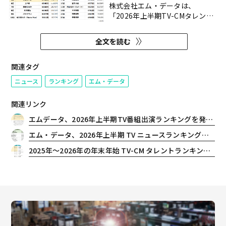
株式会社エム・データは、
「2026年上半期TV-CMタレント
ランキング」を発表した。ランキ
ングは、2026年1月1日（木）か
全文を読む
ら2026年6月30日（火）に、東京
地区地上波キー局で放送された
TV-CMに出演・登場した人物を対
関連タグ
象としランキングしたものだ。
ニュース
ランキング
エム・データ
関連リンク
エムデータ、2026年上半期TV番組出演ランキングを発表 総合トップは、2025年間から王座奪還となった設楽統（バナナマン）さん！
エム・データ、2026年上半期 TV ニュースランキングを発表！総合トップは「米イラン軍事衝突、中東情勢緊迫化」で201時間33分52秒
2025年～2026年の年末年始 TV-CM タレントランキングを発表 まさに美桜一色…放送回数・会社数共に「今田美桜」さんがトップ！