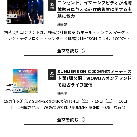
コンセント、イマーシブビデオが視聴
05
体験者に与える心理的影響に関する実
AUG
験に協力
ニュース
VR
編集部
株式会社コンセントは、株式会社博報堂DYホールディングス マーケテ
ィング・テクノロジー・センターと株式会社MESONによる、180°の視
野角のImmersive Video（以下、イマーシブビデオ）を実験刺激に用い
全文を読む
た心理実験に協力し、そのプレプリント論文が2026年6月8日にarXivで
公開された。 本実験は、イマーシブビデオの撮影距離が体験者の「そ...
SUMMER SONIC 2026配信アーティス
05
ト第1弾公開！WOWOWオンデマンド
AUG
で独占ライブ配信
ニュース
オンデマンド
編集部
25周年を迎えるSUMMER SONICが8月14日（金）・15日（土）・16日
（日）に開催される。WOWOWでは「SUMMER SONIC 2026」東京会場
のZOZOマリンスタジアムと幕張メッセから、マリンステージ、マウン
全文を読む
テンステージ、ソニックステージ、パシフィックステージの模様を、3
日間にわたりWOWOWオンデマンドで独占ライブ配信する。 今回、配信
アーティスト...