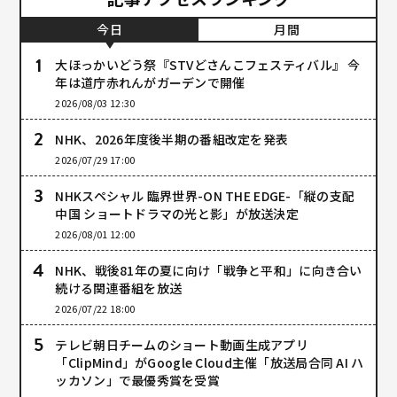
今日
月間
大ほっかいどう祭『STVどさんこフェスティバル』 今
年は道庁赤れんがガーデンで開催
2026/08/03 12:30
NHK、2026年度後半期の番組改定を発表
2026/07/29 17:00
NHKスペシャル 臨界世界-ON THE EDGE-「縦の支配
中国 ショートドラマの光と影」が放送決定
2026/08/01 12:00
NHK、戦後81年の夏に向け「戦争と平和」に向き合い
続ける関連番組を放送
2026/07/22 18:00
テレビ朝日チームのショート動画生成アプリ
「ClipMind」がGoogle Cloud主催「放送局合同 AI ハ
ッカソン」で最優秀賞を受賞