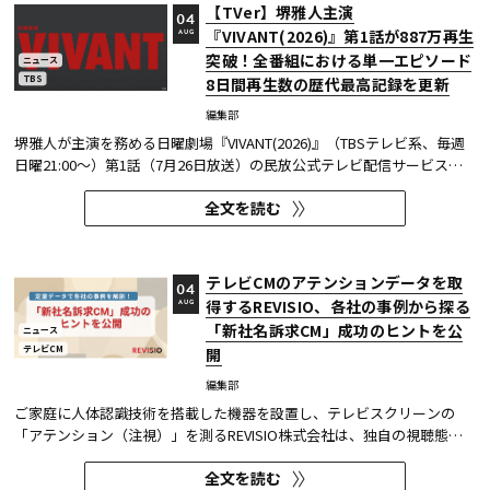
【TVer】堺雅人主演
04
『VIVANT(2026)』第1話が887万再生
AUG
突破！全番組における単一エピソード
ニュース
TBS
8日間再生数の歴代最高記録を更新
編集部
堺雅人が主演を務める日曜劇場『VIVANT(2026)』（TBSテレビ系、毎週
日曜21:00～）第1話（7月26日放送）の民放公式テレビ配信サービス
「TVer（ティーバー）」における8日間再生数が887万（※1）を突破し
全文を読む
た。 TVerで配信する番組は基本的に配信開始（地上波放送終了後）から
1週間の配信を行っているため、番組の再生数は配信開始日と配信終了...
テレビCMのアテンションデータを取
04
得するREVISIO、各社の事例から探る
AUG
「新社名訴求CM」成功のヒントを公
ニュース
テレビCM
開
編集部
ご家庭に人体認識技術を搭載した機器を設置し、テレビスクリーンの
「アテンション（注視）」を測るREVISIO株式会社は、独自の視聴態勢
データを基に「社名変更」にまつわるCMを分析した結果を公開した。
全文を読む
分析結果の詳細は、お役立ち資料『定量データで分析! 「新社名」認知