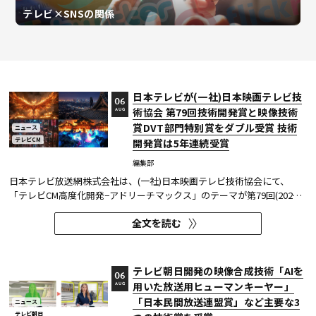
テレビ×SNSの関係
日本テレビが(一社)日本映画テレビ技
06
術協会 第79回技術開発賞と映像技術
AUG
賞DVT部門特別賞をダブル受賞 技術
ニュース
テレビCM
開発賞は5年連続受賞
編集部
日本テレビ放送網株式会社は、(一社)日本映画テレビ技術協会にて、
「テレビCM高度化開発−アドリーチマックス」のテーマが第79回(2025
年度)技術開発賞を、「TOKYO巫女忍者」が映像技術賞 DVT(デジタルビ
全文を読む
ジュアル技術)部門 特別賞を受賞したことを発表した。技術開発賞部門
では、昨年に続き5年連続の受賞となる。 この賞は毎年、放送に関連
す...
テレビ朝日開発の映像合成技術「AIを
06
用いた放送用ヒューマンキーヤー」
AUG
「日本民間放送連盟賞」など主要な3
ニュース
テレビ朝日