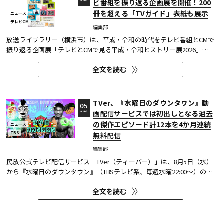
ビ番組を振り返る企画展を開催！200
AUG
冊を超える「TVガイド」表紙も展示
ニュース
テレビCM
編集部
放送ライブラリー（横浜市）は、平成・令和の時代をテレビ番組とCMで
振り返る企画展「テレビとCMで見る平成・令和ヒストリー展2026」を8
月7日～9月27日に開催する。
全文を読む
TVer、『水曜日のダウンタウン』動
05
画配信サービスでは初出しとなる過去
AUG
の傑作エピソード計12本を4か月連続
ニュース
TBS
無料配信
編集部
民放公式テレビ配信サービス「TVer（ティーバー）」は、8月5日（水）
から『水曜日のダウンタウン』（TBSテレビ系、毎週水曜22:00～）の過
去に放送された傑作エピソード計12本を4か月にわたり配信する。本エ
全文を読む
ピソードが動画配信サービスで配信されるのは今回が初めてとなる。
TVerはすべて無料で見放題となっている。 『水曜日のダウンタウン...