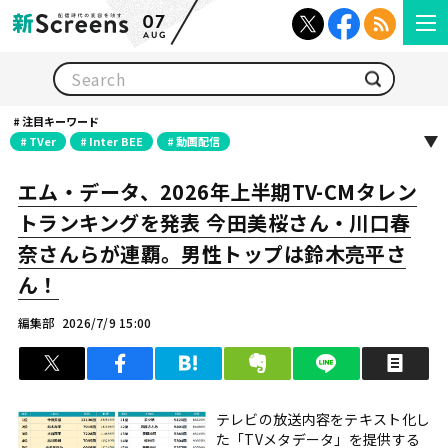
07
AUG
検索
注目キーワード
TVer
Inter BEE
動画配信
エム・データ、2026年上半期TV-CMタレン
トランキングを発表 今田美桜さん・川口春
奈さんらが連覇。男性トップは鈴木亮平さ
ん！
編集部
2026/7/9 15:00
ツイート
シェア
はてブ
クリップ
LINEで送る
印
テレビの放送内容をテキスト化し
た「TVメタデータ」を提供する