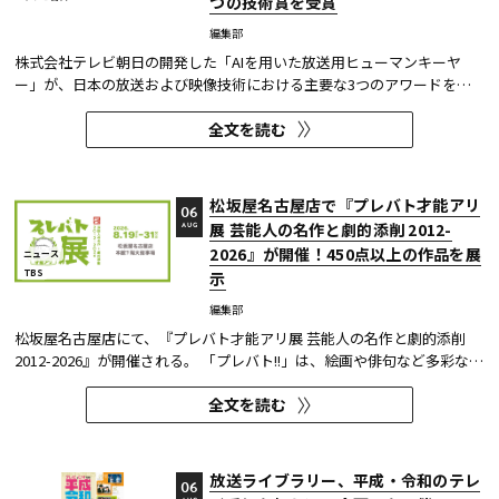
つの技術賞を受賞
編集部
株式会社テレビ朝日の開発した「AIを用いた放送用ヒューマンキーヤ
ー」が、日本の放送および映像技術における主要な3つのアワードを受
賞した。 本開発は、人物像認識AIと最新のXR技術を組み合わせたシステ
全文を読む
ムであり、その革新性と実用性が業界内で高い評価を獲得している。
【受賞アワード一覧】 ●2025年 日本民間放送連盟賞 技術部門優...
松坂屋名古屋店で『プレバト才能アリ
06
展 芸能人の名作と劇的添削 2012-
AUG
2026』が開催！450点以上の作品を展
ニュース
TBS
示
編集部
松坂屋名古屋店にて、『プレバト才能アリ展 芸能人の名作と劇的添削
2012-2026』が開催される。 「プレバト!!」は、絵画や俳句など多彩な芸
術ジャンルに芸能人が挑戦し、その作品を超一流の講師陣が才能アリ/ナ
全文を読む
シで厳しく査定する教養バラエティー番組だ。 本展では、定番ジャンル
の俳句・水彩画から、大漁旗や黒板アートといった巨大作品...
放送ライブラリー、平成・令和のテレ
06