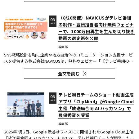
を狙う！～ 社名変更CMを出稿タイミング×クリエイティブ5分類で徹...
（8/20開催）NAVICUSがテレビ番組
03
の制作・宣伝担当者向け無料ウェビナ
AUG
ーで、1000万回再生を生んだ切り抜き
ニュース
マーケティング
動画の選定術を公開
編集部
SNS戦略設計を軸に企業や地方自治体のコミュニケーション支援サービ
スを提供する株式会社NAVICUSは、無料ウェビナー「【テレビ番組の制
作・宣伝ご担当者向け】若年層の『テレビ番組離れ』は切り抜き動画で
全文を読む
突破する！1000万回再生連発の選定術と、よくある落とし穴を紹介」
を、2026年8月20日（木）に開催する。 同ウェビナーでは、TikTok・...
テレビ朝日チームのショート動画生成
03
アプリ「ClipMind」がGoogle Cloud
AUG
主催「放送局合同 AI ハッカソン」で
ニュース
テレビ朝日
最優秀賞を受賞
編集部
2026年7月2日、Google 渋谷オフィスにて開催されたGoogle Cloud主催
「放送局合同 AI ハッカソン」において、テレビ朝日チームが開発したシ