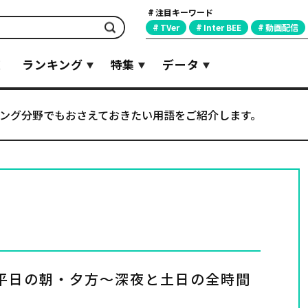
注目キーワード
検索
TVer
Inter BEE
動画配信
覧
ランキング
特集
データ
ング分野でもおさえておきたい用語をご紹介します。
平日の朝・夕方〜深夜と土日の全時間
。