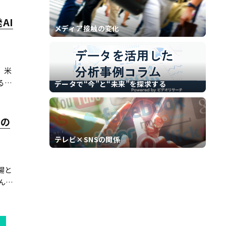
AI
メディア接触の変化
、米
る予
データで“今”と“未来”を探求する
目の
テレビ×SNSの関係
場と
込んで
MORE