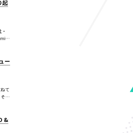
り起
社・
ming
ュー
重ねて
、その
 &