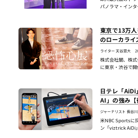
パノラマ・インタ
リーズマニア202
東京で13万人
のローカライ
ライター 天谷窓大
2
株式会社闇、株式
に東京・渋谷で開
日テレ「Ai
AI」の強み
ジャーナリスト 長谷
米NBC Spor
ン「viztrick
できる技術として