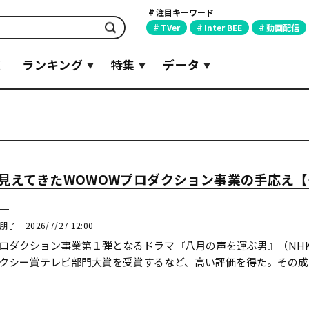
注目キーワード
検索
TVer
Inter BEE
動画配信
覧
ランキング
特集
データ
で見えてきたWOWOWプロダクション事業の手応え【
】
川朋子
2026/7/27 12:00
プロダクション事業第１弾となるドラマ『八月の声を運ぶ男』（NH
ラクシー賞テレビ部門大賞を受賞するなど、高い評価を得た。その成
のような変化が生まれているのか。新た...続きを読む