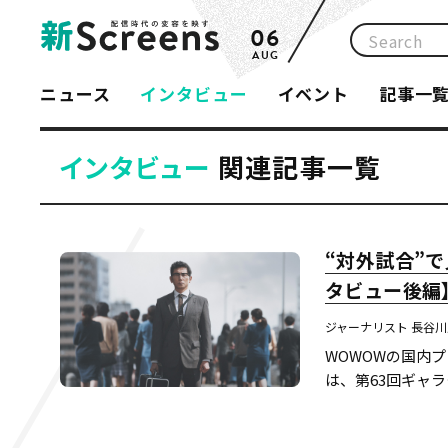
06
AUG
ニュース
インタビュー
イベント
記事一
インタビュー
関連記事一覧
“対外試合”
タビュー後編
ジャーナリスト 長谷
WOWOWの国内
は、第63回ギャ
受け、社内ではど