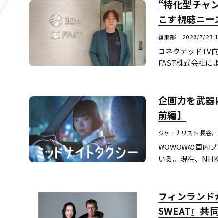
“特化型チャン
こす視聴ニー
編集部
2026/7/23 1
コネクテッドTV
FAST株式会社による
Television）
企画力を武器
前編】
ジャーナリスト 長谷
WOWOWの国内
いる。現在、NH
一つだ。なぜWOW
フィンランド
SWEAT』