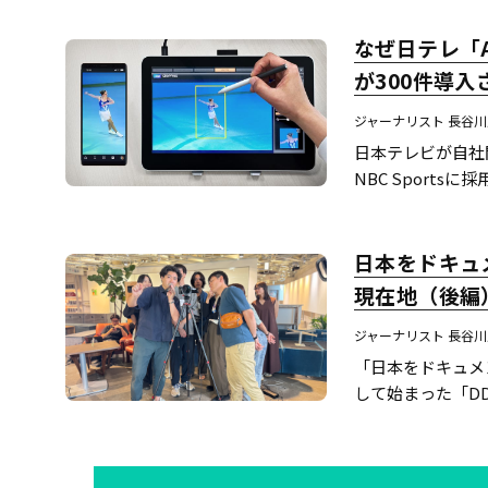
なぜ日テレ「A
が300件導
ジャーナリスト 長谷
日本テレビが自社開
NBC Sport
定だという。スポ
日本をドキュメ
現在地（後編
ジャーナリスト 長谷
「日本をドキュメ
して始まった「DD
きたのか。副校長に