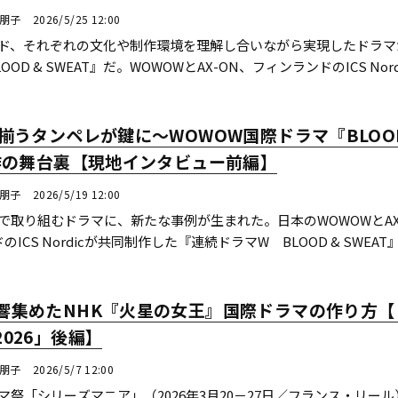
川朋子
2026/5/25 12:00
ド、それぞれの文化や制作環境を理解し合いながら実現したドラマ
OD & SWEAT』だ。WOWOWとAX-ON、フィンランドのICS Nord
組んだICS Nordicは、国際共同制作をど...続きを読む
揃うタンペレが鍵に〜WOWOW国際ドラマ『BLOOD
制作の舞台裏【現地インタビュー前編】
川朋子
2026/5/19 12:00
で取り組むドラマに、新たな事例が生まれた。日本のWOWOWとAX
ICS Nordicが共同制作した『連続ドラマW BLOOD & SWEAT
ル・ペーコネンを迎え、日本とフィンランド...続きを読む
響集めたNHK『火星の女王』国際ドラマの作り方【
026」後編】
川朋子
2026/5/7 12:00
祭「シリーズマニア」（2026年3月20－27日／フランス・リール