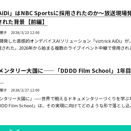
iDi」はNBC Sportsに採用されたのか〜放送現場発
入された背景【前編】
川朋子
2026/3/23 12:00
発した直感的オンデバイスAIソリューション「viztrick AiDi」が
sに採用された。2026年から始まる複数のライブイベント中継で使用され
ーツ中継の映像を解析し、選手の追...続きを読む
ンタリー大国に——「DDDD Film School」1年
）
川朋子
2026/2/27 12:00
ンタリー大国に」——世界で戦えるドキュメンタリーづくりを学ぶ
DD Film School」は、その実現に向けてどのような形で落とし
2025年の米アカデミー賞短編ドキュ...続きを読む