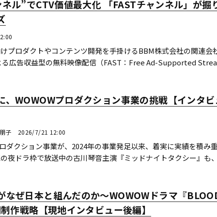
ネル”でCTV価値最大化 「FASTチャンネル」が掘
ズ
2:00
向けプロダクトやコンテンツ開発を手掛けるBBM株式会社の関連会
広告収益型の無料映像配信（FAST：Free Ad-Supported Strea
サービス「FASTチャンネル・V FASTチャンネ...続きを読む
に、WOWOWプロダクション事業の挑戦【インタビ
川朋子
2026/7/21 12:00
プロダクション事業が、2024年の事業発足以来、着実に実績を積み
Kの夜ドラ枠で放送中の古川琴音主演『ミッドナイトタクシー』も
OWは、自社の放送ではなく、他局やプラ...続きを読む
がなぜ日本と組んだのか〜WOWOWドラマ『BLOOD
共同制作戦略【現地インタビュー後編】