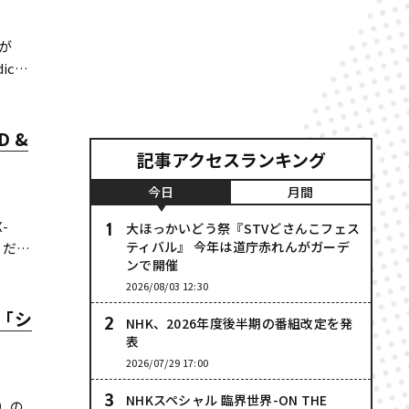
が
icが
 &
記事アクセスランキング
今日
月間
-
大ほっかいどう祭『STVどさんこフェス
ティバル』 今年は道庁赤れんがガーデ
』だ。
ンで開催
2026/08/03 12:30
「シ
NHK、2026年度後半期の番組改定を発
表
2026/07/29 17:00
NHKスペシャル 臨界世界-ON THE
）の