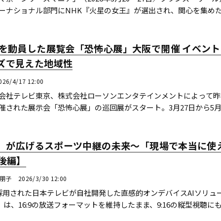
ーナショナル部門にNHK『火星の女王』が選出され、関心を集め
6特集・後編では、日本発のSFドラマ...続きを読む
を動員した展覧会「恐怖心展」大阪で開催 イベント 
ズで見えた地域性
026/4/17 12:00
会社テレビ東京、株式会社ローソンエンタテインメントによって昨
催された展示会「恐怖心展」の巡回展がスタート。3月27日から5月
までグランフロント大阪にて開催されている。 ...続きを読む
Di」が広げるスポーツ中継の未来〜「現場で本当に使
【後編】
川朋子
2026/3/30 12:00
tsに採用された日本テレビが自社開発した直感的オンデバイスAIソリュ
 AiDi」は、16:9の放送フォーマットを維持したまま、9:16の縦型視聴に
注目されている。さらに、スポ...続きを読む