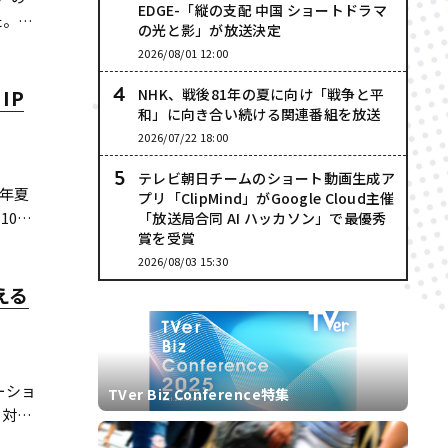
EDGE-「縦の支配 中国 ショートドラマ
た。シ
の光と影」が放送決定
2026/08/01 12:00
IP
NHK、戦後81年の夏に向け「戦争と平
和」に向き合い続ける関連番組を放送
2026/07/22 18:00
テレビ朝日チームのショート動画生成ア
年夏
プリ「ClipMind」がGoogle Cloud主催
10日
「放送局合同 AI ハッカソン」で最優秀
賞を受賞
2026/08/03 15:30
える
ーショ
TVer Biz Conference特集
も対応