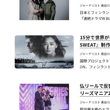
ジャーナリスト 長谷
日本とフィンラン
『連続ドラマW BLO
共同制作した。日本と
15分で世界が
SWEAT』
ジャーナリスト 長谷
国際プロジェクト
ON、フィンランドの
主演に杏とヤスペ
仏リールで反
リーズマニア2
ジャーナリスト 長谷
欧州最大級のドラマ