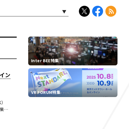
Inter BEE特集
イン
VR FORUM特集
K）
果を