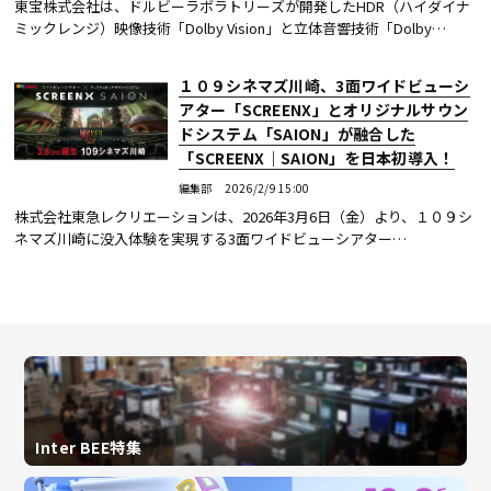
東宝株式会社は、ドルビーラボラトリーズが開発したHDR（ハイダイナ
ミックレンジ）映像技術「Dolby Vision」と立体音響技術「Dolby
Atmos」の両方に対応する劇場用ポストプロダクションスタジオを、東
京都世田谷区のTOHOス...続きを読む
１０９シネマズ川崎、3面ワイドビューシ
アター「SCREENX」とオリジナルサウン
ドシステム「SAION」が融合した
「SCREENX｜SAION」を日本初導入！
編集部
2026/2/9 15:00
株式会社東急レクリエーションは、2026年3月6日（金）より、１０９シ
ネマズ川崎に没入体験を実現する3面ワイドビューシアター
「SCREENX」の最新スペック版を導入する。 今回導入するのは、１０９
シネマズオリジナル規格の...続きを読む
Inter BEE特集