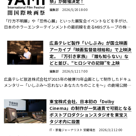
祭」が開催決定！
編集部
2026/5/20 18:00
「行方不明展」や「恐怖心展」といった展覧会イベントなどを手がけ、
日本のホラーエンターテインメントの最前線を走るMBSグループの株式
会社闇が、新たな事業としてホラー専門の国際映画祭「闇国際映画祭／
YAMI Internation...続きを読む
広島テレビ製作「いしぶみ」が国立映画
アーカイブ「映画監督是枝裕和」で上映決
定。 『万引き家族』『誰も知らない』な
どと並び、“ヒロシマの記録”を上映
編集部
2026/5/12 17:00
広島テレビ放送株式会社が2015年の被爆70年企画として制作したドキュ
メンタリー「いしぶみ～忘れない あなたたちのことを～」の劇場公開版
「いしぶみ」が、特集上映「映画監督是枝裕和」で上映される。本企画
は国立映画アー...続きを読む
東宝株式会社、日本初の「Dolby
Cinema」の制作が一気通貫で可能となる
ポストプロダクションスタジオを東宝ス
タジオ内に設置
IT・家電ジャーナリスト 安蔵靖志
2026/3/2 12:00