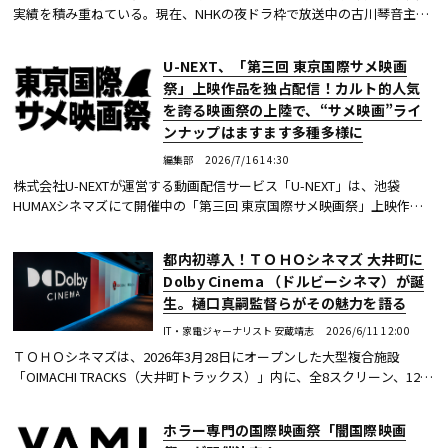
実績を積み重ねている。現在、NHKの夜ドラ枠で放送中の古川琴音主演
『ミッドナイトタクシー』も、その一つだ。なぜWOWOWは、自社の放
送ではなく、他局やプラ...続きを読む
U-NEXT、「第三回 東京国際サメ映画
祭」上映作品を独占配信！カルト的人気
を誇る映画祭の上陸で、“サメ映画”ライ
ンナップはますます多種多様に
編集部
2026/7/16 14:30
株式会社U-NEXTが運営する動画配信サービス「U-NEXT」は、池袋
HUMAXシネマズにて開催中の「第三回 東京国際サメ映画祭」上映作品
の中から厳選した8作品を、2026年7月19日（日）より順次独占配信す
る。
都内初導入！ＴＯＨＯシネマズ 大井町に
Dolby Cinema （ドルビーシネマ）が誕
生。樋口真嗣監督らがその魅力を語る
IT・家電ジャーナリスト 安蔵靖志
2026/6/11 12:00
ＴＯＨＯシネマズは、2026年3月28日にオープンした大型複合施設
「OIMACHI TRACKS（大井町トラックス）」内に、全8スクリーン、1205
席を備えたシネマコンプレックス「ＴＯＨＯシネマズ 大井町」を開業し
た。 ＴＯＨＯシネ...続きを読む
ホラー専門の国際映画祭「闇国際映画