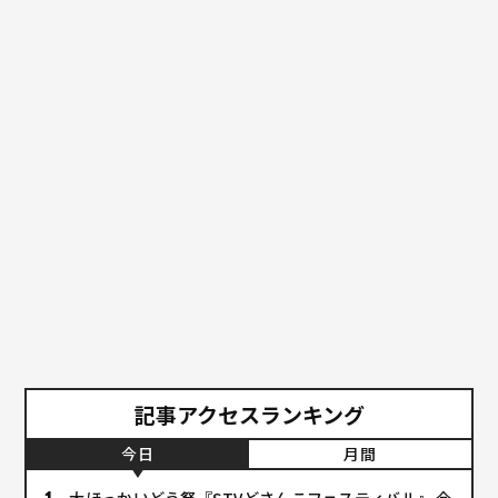
記事アクセスランキング
今日
月間
大ほっかいどう祭『STVどさんこフェスティバル』 今