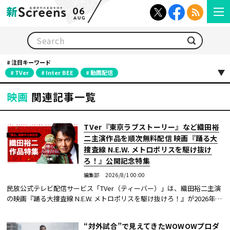
06
AUG
検索
注目キーワード
TVer
Inter BEE
動画配信
映画
関連記事一覧
TVer『東京ラブストーリー』など織田裕
二主演作品を順次無料配信 映画『踊る大
捜査線 N.E.W. メトロポリスを駆け抜け
ろ！』公開記念特集
編集部
2026/8/1 00:00
民放公式テレビ配信サービス「TVer（ティーバー）」は、織田裕二主演
の映画『踊る大捜査線 N.E.W. メトロポリスを駆け抜けろ！』が2026年9
月18日（金）に公開されることを記念して、8月1日（土）からドラマ
『踊る大捜査線』...続きを読む
“対外試合”で見えてきたWOWOWプロダ