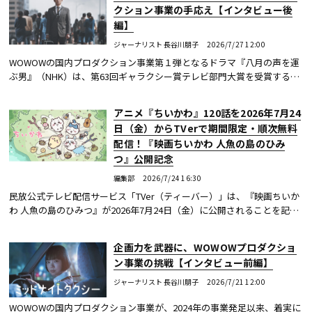
クション事業の手応え【インタビュー後
編】
ジャーナリスト 長谷川朋子
2026/7/27 12:00
WOWOWの国内プロダクション事業第１弾となるドラマ『八月の声を運
ぶ男』（NHK）は、第63回ギャラクシー賞テレビ部門大賞を受賞するな
ど、高い評価を得た。その成果を受け、社内ではどのような変化が生ま
れているのか。新た...続きを読む
アニメ『ちいかわ』120話を2026年7月24
日（金）からTVerで期間限定・順次無料
配信！『映画ちいかわ 人魚の島のひみ
つ』公開記念
編集部
2026/7/24 16:30
民放公式テレビ配信サービス「TVer（ティーバー）」は、『映画ちいか
わ 人魚の島のひみつ』が2026年7月24日（金）に公開されることを記念
して、同日からフジテレビ系列にて放送中のアニメ『ちいかわ』（『め
ざましテレビ』...続きを読む
企画力を武器に、WOWOWプロダクショ
ン事業の挑戦【インタビュー前編】
ジャーナリスト 長谷川朋子
2026/7/21 12:00
WOWOWの国内プロダクション事業が、2024年の事業発足以来、着実に