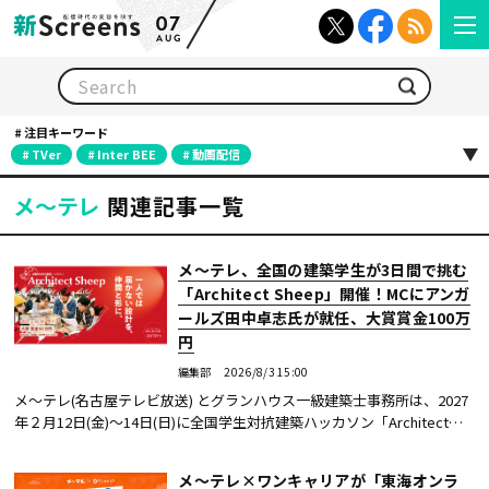
07
AUG
検索
注目キーワード
TVer
Inter BEE
動画配信
メ～テレ
関連記事一覧
メ～テレ、全国の建築学生が3日間で挑む
「Architect Sheep」開催！MCにアンガ
ールズ田中卓志氏が就任、大賞賞金100万
円
編集部
2026/8/3 15:00
メ～テレ(名古屋テレビ放送) とグランハウス一級建築士事務所は、2027
年２月12日(金)～14日(日)に全国学生対抗建築ハッカソン「Architect
Sheep」を開催する。全国の大学・大学院・高等専門学校で建築を学ん
でいる学生を参...続きを読む
メ～テレ×ワンキャリアが「東海オンラ