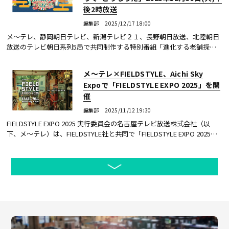
後2時放送
編集部
2025/12/17 18:00
メ～テレ、静岡朝日テレビ、新潟テレビ２１、長野朝日放送、北陸朝日
放送のテレビ朝日系列5局で共同制作する特別番組「進化する老舗探
訪！“色々あって”こうなった」を2025年12月30日(火)午後2時から放送す
る。
メ〜テレ×FIELDSTYLE、Aichi Sky
Expoで「FIELDSTYLE EXPO 2025」を開
催
編集部
2025/11/12 19:30
FIELDSTYLE EXPO 2025 実行委員会の名古屋テレビ放送株式会社（以
下、メ〜テレ）は、FIELDSTYLE社と共同で「FIELDSTYLE EXPO 2025」
をAichi Sky Expoで開催する。日程は11月15日（土）と16日（日）を予
定している。インテリ...続きを読む