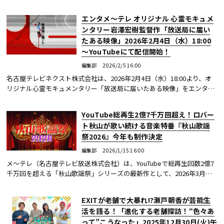
2026」を開催する。
エンタメ～テレ オリジナル 心霊モキュメ
ンタリー岩澤宏樹監督作「放送局に届い
たある映像」2026年2月4日（水）18:00
～YouTubeにて配信開始！
編集部
2026/2/5 16:00
名古屋テレビネクスト株式会社は、2026年2月4日（水）18:00より、オ
リジナル心霊モキュメンタリー「放送局に届いたある映像」をエンタメ
～テレ公式YouTubeにて配信する。本作は、CS「エンタメ～テレ☆シネ
ドラバラエティ」（...続きを読む
YouTube総再生2億7千万回超え！ロバー
ト秋山が歌い続ける音楽特番『秋山歌謡
祭2026』今年も制作決定
編集部
2026/1/15 16:00
メ〜テレ（名古屋テレビ放送株式会社）は、YouTubeで総再生回数2億7
千万回を超える「秋山歌謡祭」シリーズの最新作として、2026年3月に
『秋山歌謡祭2026』の制作・放送を決定した。
EXITが老舗で大暴れ!?瀬戸朝香が芸能生
活を語る！「進化する老舗探訪！“色々あ
って”こうなった」2025年12月30日(火)午