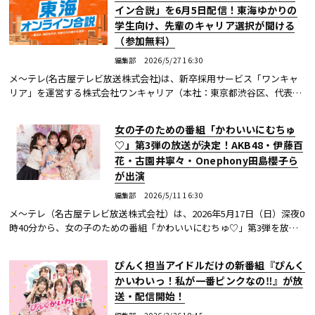
イン合説」を6月5日配信！東海ゆかりの
学生向け、先輩のキャリア選択が聞ける
（参加無料）
編集部
2026/5/27 16:30
メ～テレ(名古屋テレビ放送株式会社)は、新卒採用サービス「ワンキャ
リア」を運営する株式会社ワンキャリア（本社：東京都渋谷区、代表取
締役社長 執行役員 CEO：宮下尚之氏、以下「ワンキャリア」）と共同
で、東海エリアに...続きを読む
女の子のための番組「かわいいにむちゅ
♡」第3弾の放送が決定！AKB48・伊藤百
花・古園井寧々・Onephony田島櫻子ら
が出演
編集部
2026/5/11 16:30
メ〜テレ（名古屋テレビ放送株式会社）は、2026年5月17日（日）深夜0
時40分から、女の子のための番組「かわいいにむちゅ♡」第3弾を放送
することを決定した。
ぴんく担当アイドルだけの新番組『ぴんく
かいわいっ！私が一番ピンクなの‼』が放
送・配信開始！