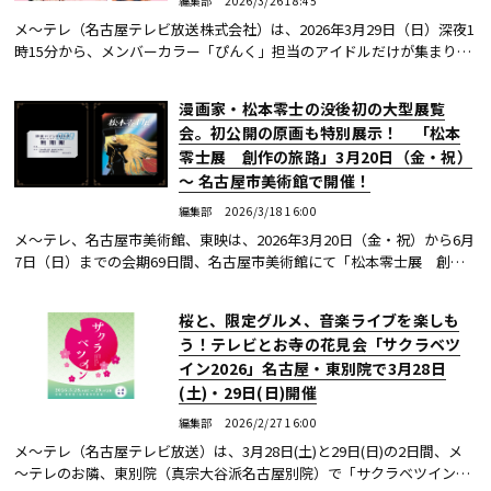
編集部
2026/3/26 18:45
メ〜テレ（名古屋テレビ放送株式会社）は、2026年3月29日（日）深夜1
時15分から、メンバーカラー「ぴんく」担当のアイドルだけが集まり、
No.1ぴんくの座を争うバラエティ「ぴんくかいわいっ！私が一番ピンク
なの!!」を放送...続きを読む
漫画家・松本零士の没後初の大型展覧
会。初公開の原画も特別展示！ 「松本
零士展 創作の旅路」3月20日（金・祝）
～ 名古屋市美術館で開催！
編集部
2026/3/18 16:00
メ～テレ、名古屋市美術館、東映は、2026年3月20日（金・祝）から6月
7日（日）までの会期69日間、名古屋市美術館にて「松本零士展 創作
の旅路」を開催する。 松本零士は、代表作である『銀河鉄道９９９』
『宇宙海賊キャ...続きを読む
桜と、限定グルメ、音楽ライブを楽しも
う！テレビとお寺の花見会「サクラベツ
イン2026」名古屋・東別院で3月28日
(土)・29日(日)開催
編集部
2026/2/27 16:00
メ～テレ（名古屋テレビ放送）は、3月28日(土)と29日(日)の2日間、メ
～テレのお隣、東別院（真宗大谷派名古屋別院）で「サクラベツイン