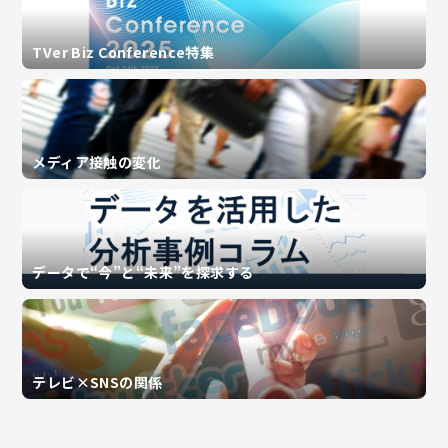
TVer Biz Conference特集
メディア接触の変化
データで“今”と“未来”を探求する
テレビ×SNSの関係