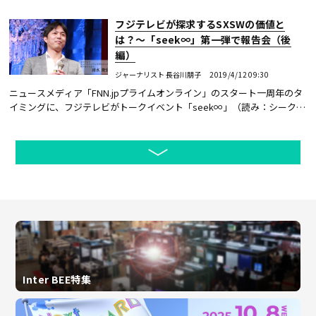
ライン（以下、FNN.jp）」の誕生一周年を記念したトークイベント
「seek∞」（読み：...続きを読む
フジテレビが探求するSXSWの価値と
は？〜「seek∞」第一弾で報告会（後
編）
ジャーナリスト 長谷川朋子
2019/4/12 09:30
ニュースメディア「FNN.jpプライムオンライン」のスタート一周年のタ
イミングに、フジテレビがトークイベント「seek∞」（読み：シーク）
を立ち上げた。第一弾は3月に米テキサス州オースティンで開催された
「SXSW（サウス...続きを読む
Inter BEE特集