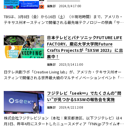
編集部
2024/3/4 17:00
TBSは、3月8日（金）から16日（土）（※現地時間）まで、アメリカ・
テキサス州オースティンで開催される最先端テクノロジーの祭典「サウ
ス・バイ・サウスウエスト2024（略称：SXSW 2024）」に出展する。
日本テレビとパナソニックFUTURE LIFE
FACTORY、慶応大学大学院Future
Crafts Projectsが「SXSW 2023」 に出
展中！
編集部
2023/3/14 11:00
日テレ共創ラボ「Creative Living lab」が、アメリカ・テキサス州オー
スティンで開催される世界最大級のマルチイノベーションイベント「サ
ウス・バイ・サウスウエスト2023（以下、SXSW 2023）」に出展してい
る。
フジテレビ「seek∞」でたくさんの“問
い”が見つかるSXSWの報告会を実施
編集部
2019/4/22 12:08
株式会社フジテレビジョン（本社：東京都港区、以下フジテレビ）は4
月3日、昨年4月にスタートしたニュースメディア「FNN.jpプライムオン