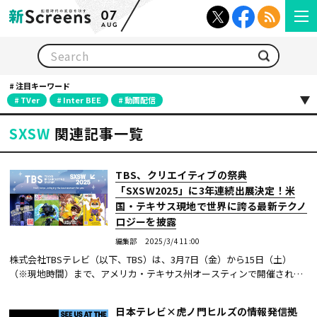
07
AUG
検索
注目キーワード
TVer
Inter BEE
動画配信
SXSW
関連記事一覧
TBS、クリエイティブの祭典
「SXSW2025」に3年連続出展決定！米
国・テキサス現地で世界に誇る最新テクノ
ロジーを披露
編集部
2025/3/4 11:00
株式会社TBSテレビ（以下、TBS）は、3月7日（金）から15日（土）
（※現地時間）まで、アメリカ・テキサス州オースティンで開催される
世界最大級のコンバージェンス（融合）カンファレンス&フェスティバ
ル「サウス・バイ・サ...続きを読む
日本テレビ×虎ノ門ヒルズの情報発信拠