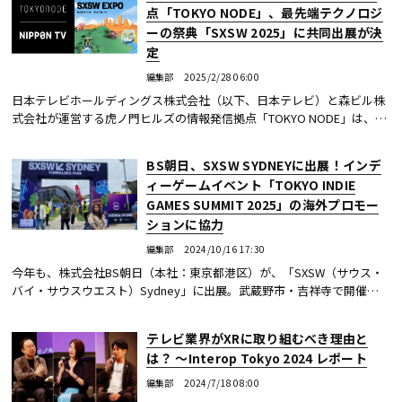
点「TOKYO NODE」、最先端テクノロジ
ーの祭典「SXSW 2025」に共同出展が決
定
編集部
2025/2/28 06:00
日本テレビホールディングス株式会社（以下、日本テレビ）と森ビル株
式会社が運営する虎ノ門ヒルズの情報発信拠点「TOKYO NODE」は、ア
メリカ・テキサス州オースティンで開催される世界最大級のクリエイテ
ィブ・カンファレ...続きを読む
BS朝日、SXSW SYDNEYに出展！インデ
ィーゲームイベント「TOKYO INDIE
GAMES SUMMIT 2025」の海外プロモー
ションに協力
編集部
2024/10/16 17:30
今年も、株式会社BS朝日（本社：東京都港区）が、「SXSW（サウス・
バイ・サウスウエスト）Sydney」に出展。武蔵野市・吉祥寺で開催さ
れ、今年度3回目を迎える「TOKYO INDIE GAMES SUMMIT 2025」の海外
プロモーションで協力する。
テレビ業界がXRに取り組むべき理由と
は？ 〜Interop Tokyo 2024 レポート
編集部
2024/7/18 08:00