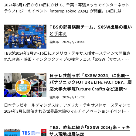
2024年6月12日から14日にかけて、千葉・幕張メッセでインターネット
テクノロジーのイベント『Interop Tokyo 2024』が開催。14日には
Internet x Media Summit特別企画セッション「テレビ業界が次にXRに取
り組むべき理由はコ...続きを読む
TBSの部署横断チーム、SXSW出展の狙い
と手応え
編集部
2024/7/2 08:00
TBSが2024年3月8〜16日にアメリカ・テキサス州オースティンで開催さ
れた音楽・映画・インタラクティブの複合フェス「SXSW（サウス・バ
イ・サウスウェスト）2024」へ出展。
日テレ共創ラボ「SXSW 2024」に出展～
パナソニックFUTURE LIFE FACTORY、慶
応大学大学院Future Craftsなど連携～
編集部
2024/3/4 17:00
日本テレビホールディングスは、アメリカ・テキサス州オースティンで
2024年3月に開催される世界最大級のマルチイノベーションイベント
「サウス・バイ・サウスウエスト2024（略称：SXSW 2024）」に、日テ
レ共創ラボの共創プ...続きを読む
TBS、昨年に続き｢SXSW 2024｣米・テキ
サス現地出展決定