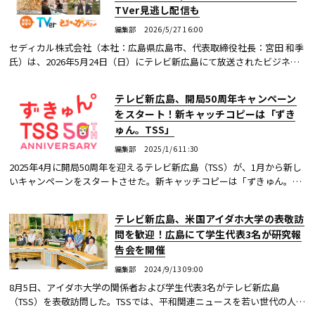
TVer見逃し配信も
編集部
2026/5/27 16:00
セディカル株式会社（本社：広島県広島市、代表取締役社長：宮田 和季
氏）は、2026年5月24日（日）にテレビ新広島にて放送されたビジネス
番組『そ〜だったのかンパニー』出演後、予想を上回る反響を集め、家
族で楽しめるカ...続きを読む
テレビ新広島、開局50周年キャンペーン
をスタート！新キャッチコピーは「ずき
ゅん。TSS」
編集部
2025/1/6 11:30
2025年4月に開局50周年を迎えるテレビ新広島（TSS）が、1月から新し
いキャンペーンをスタートさせた。新キャッチコピーは「ずきゅん。
TSS」。TSSが開局以来、大切にしてきたのは、本気で向き合う“遊び
心”。「ずきゅん。」は...続きを読む
テレビ新広島、米国アイダホ大学の表敬訪
問を歓迎！広島にて学生代表3名が研究報
告会を開催
編集部
2024/9/13 09:00
8月5日、アイダホ大学の関係者および学生代表3名がテレビ新広島
（TSS）を表敬訪問した。TSSでは、平和関連ニュースを若い世代の人た