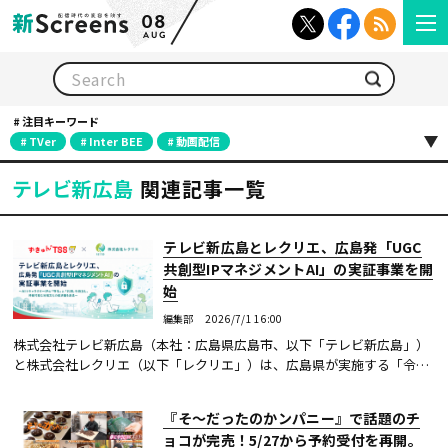
08
AUG
検索
注目キーワード
TVer
Inter BEE
動画配信
テレビ新広島
関連記事一覧
テレビ新広島とレクリエ、広島発「UGC
共創型IPマネジメントAI」の実証事業を開
始
編集部
2026/7/1 16:00
株式会社テレビ新広島（本社：広島県広島市、以下「テレビ新広島」）
と株式会社レクリエ（以下「レクリエ」）は、広島県が実施する「令和
8年度ひろしまAIサンドボックス事業」に採択された。 両社は、SNS時
代のIP（知的...続きを読む
『そ〜だったのかンパニー』で話題のチ
ョコが完売！5/27から予約受付を再開。