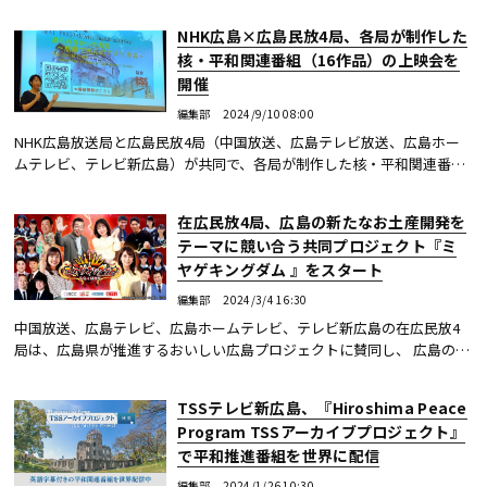
ちと共に英訳し、世界配信するTSSアーカイブプロジェクトの関連企画
「次世代継承プロジェ...続きを読む
NHK広島×広島民放4局、各局が制作した
核・平和関連番組（16作品）の上映会を
開催
編集部
2024/9/10 08:00
NHK広島放送局と広島民放4局（中国放送、広島テレビ放送、広島ホー
ムテレビ、テレビ新広島）が共同で、各局が制作した核・平和関連番組
（16作品）の上映会「テレビが記録したヒロシマ～NHK・民放番組上映
会2024～」を開催。...続きを読む
在広民放4局、広島の新たなお土産開発を
テーマに競い合う共同プロジェクト『ミ
ヤゲキングダム 』をスタート
編集部
2024/3/4 16:30
中国放送、広島テレビ、広島ホームテレビ、テレビ新広島の在広民放4
局は、広島県が推進するおいしい広島プロジェクトに賛同し、 広島の新
たなお土産開発をテーマに競い合う共同プロジェクト「広島4局対抗 ミ
ヤゲキングダム...続きを読む
TSSテレビ新広島、『Hiroshima Peace
Program TSSアーカイブプロジェクト』
で平和推進番組を世界に配信
編集部
2024/1/26 10:30