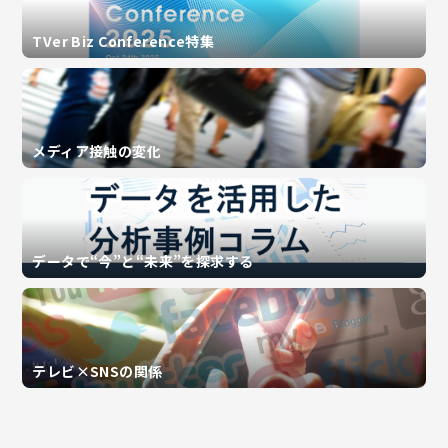
TVer Biz Conference特集
メディア接触の変化
データで“今”と“未来”を探求する
テレビ×SNSの関係