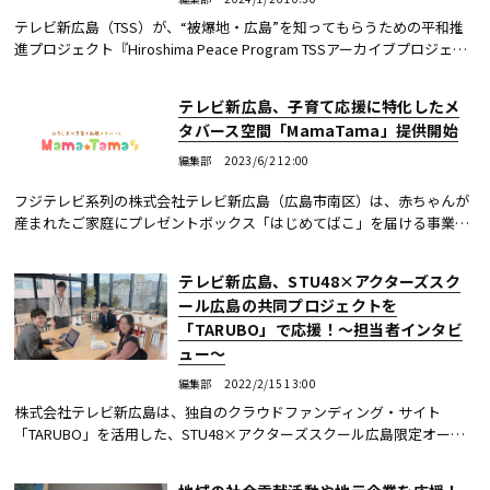
テレビ新広島（TSS）が、“被爆地・広島”を知ってもらうための平和推
進プロジェクト『Hiroshima Peace Program TSSアーカイブプロジェク
ト』で、原爆をテーマにした報道特別番組やミニ番組を、被爆者証言に
英語字幕を付けて...続きを読む
テレビ新広島、子育て応援に特化したメ
タバース空間「MamaTama」提供開始
編集部
2023/6/2 12:00
フジテレビ系列の株式会社テレビ新広島（広島市南区）は、赤ちゃんが
産まれたご家庭にプレゼントボックス「はじめてばこ」を届ける事業を
全国に先駆けて展開するなど、子育て支援に取り組んでいるが、この
度、広島の子育て...続きを読む
テレビ新広島、STU48×アクターズスク
ール広島の共同プロジェクトを
「TARUBO」で応援！～担当者インタビ
ュー～
編集部
2022/2/15 13:00
株式会社テレビ新広島は、独自のクラウドファンディング・サイト
「TARUBO」を活用した、STU48×アクターズスクール広島限定オーデ
ィション企画“New Wave Project”を進めている。ローカル局がこのプロ
ジェクトを支える意義や...続きを読む