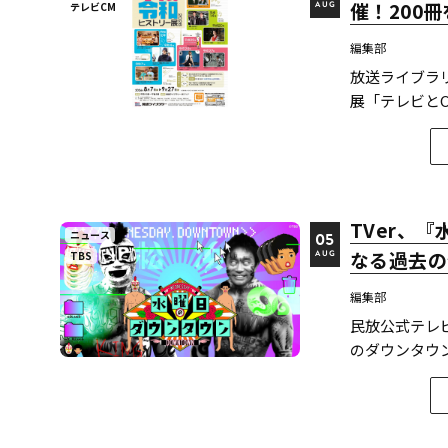
催！200
テレビCM
AUG
編集部
放送ライブラ
展「テレビとC
る。
TVer、
ニュース
05
なる過去の
TBS
AUG
編集部
民放公式テレ
のダウンタウン
ード計12本
のは今回が初めて
ンタウン...