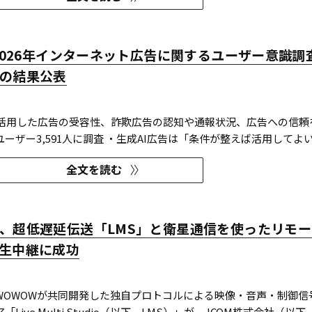
「2026年インターネット広告に関するユーザー意識調
の結果公表
Iを活用した広告の受容性、詐欺広告の認知や通報状況、広告への信頼
ーザー3,591人に調査 ・生成AI広告は「条件が整えば活用してよ
I活用の明示や権利処理など、透明性への配慮が受容の前提になる。 ・
全文を読む
も70％の認知があり、過去1年以内の接触経験は10～20％台。一
、超低遅延伝送「LMS」と衛星通信を使ったリモ
生中継に成功
とWOWOWが共同開発した独自プロトコルによる映像・音声・制御信
Live Multi Studio（以下、LMS）」が、JCOM株式会社（以下