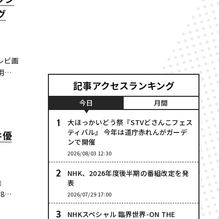
グ
レビ画
用い
記事アクセスランキング
」の
今日
月間
大ほっかいどう祭『STVどさんこフェス
ティバル』 今年は道庁赤れんがガーデ
井優
ンで開催
2026/08/03 12:30
NHK、2026年度後半期の番組改定を発
』
表
8年
2026/07/29 17:00
 ま
NHKスペシャル 臨界世界-ON THE
に続