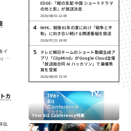
EDGE-「縦の支配 中国 ショートドラマ
の光と影」が放送決定
2026/08/01 12:00
査
NHK、戦後81年の夏に向け「戦争と平
和」に向き合い続ける関連番組を放送
2026/07/22 18:00
をイ
テレビ朝日チームのショート動画生成ア
い」が
プリ「ClipMind」がGoogle Cloud主催
「放送局合同 AI ハッカソン」で最優秀
詐欺広
賞を受賞
方、通
2026/08/03 15:30
ートカ
TVer Biz Conference特集
号伝
、