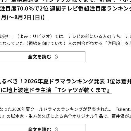
注目度70.0％で2位 週間テレビ番組注目度ランキン
(月)～8月2日(日)】
O株式会社」（よみ：リビジオ）では、テレビの前にいる人のうち、テ
になっていた（視線を向けていた）人の割合がわかる「注目度」を
」ならびにREVISIOで定義した「コア視聴層（男女13歳～49歳）
全文を読む
ンキングを公開している。
今見るべき！2026年夏ドラマランキング発表 1位は蒼
りに地上波連ドラ主演『Tシャツが乾くまで』
になった2026年夏クールドラマのランキングが発表された。『silent
り』の脚本家・生方美久氏による完全オリジナル作品で、蒼井優が1
連続ドラマの主演を務めた『Tシャツが乾くまで』が第1位に輝いた。
全文を読む
flixの『ガス人間』が3位にランクイン。春クールの『九条の大罪』