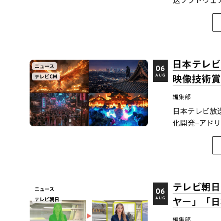
J:COM）の
道神宮例祭 神
ーかる」（※2）、
日本テレビ
ニュース
06
映像技術賞
テレビCM
AUG
編集部
日本テレビ放
化開発−アドリ
女忍者」が映像
表した。技術
に関連す...
テレビ朝日
ニュース
06
ヤー」「日
テレビ朝日
AUG
編集部