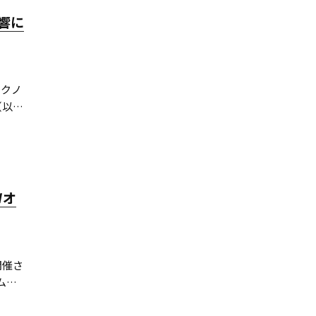
響に
テクノ
（以
ト論
Wオ
開催さ
ムと
シフ
信す