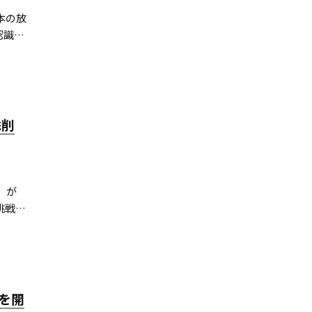
本の放
識AI
高い
添削
』が
挑戦
ィー番
た巨
を開