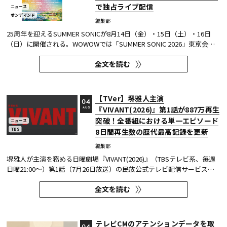
で独占ライブ配信
ニュース
オンデマンド
編集部
25周年を迎えるSUMMER SONICが8月14日（金）・15日（土）・16日
（日）に開催される。WOWOWでは「SUMMER SONIC 2026」東京会場
のZOZOマリンスタジアムと幕張メッセから、マリンステージ、マウン
全文を読む
テンステージ、ソニックステージ、パシフィックステージの模様を、3
日間にわたりWOWOWオンデマンドで独占ライブ配信する。 今回、配信
アーティスト...
【TVer】堺雅人主演
04
『VIVANT(2026)』第1話が887万再生
AUG
突破！全番組における単一エピソード
ニュース
TBS
8日間再生数の歴代最高記録を更新
編集部
堺雅人が主演を務める日曜劇場『VIVANT(2026)』（TBSテレビ系、毎週
日曜21:00～）第1話（7月26日放送）の民放公式テレビ配信サービス
「TVer（ティーバー）」における8日間再生数が887万（※1）を突破し
全文を読む
た。 TVerで配信する番組は基本的に配信開始（地上波放送終了後）から
1週間の配信を行っているため、番組の再生数は配信開始日と配信終了...
テレビCMのアテンションデータを取