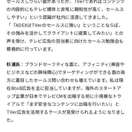
セールスしづらい面があったが、TVerであればコンテンツ
の内容的にもテレビ媒体と非常に親和性が高く、セールス
しやすい」という認識が社内に浸透してきました。
「『ADEXはTVerのセールスに強い』ということならば、
その強みを活かしてクライアントに提案してみたい」との
声を受け、テレビ広告の担当者に向けたセールス勉強会も
積極的に行っています。
杉浦氏
：ブランドセーフティな面と、アフィニティ(美容や
ビジネスなどの興味関心)でターゲティングができる面の両
方に着目したセールス問い合わせも増えています。私は現
在BtoB広告を主に担当していますが、海外のスタートア
ップ企業が日本でテレビCMを出稿する前に小規模なトラ
イアルで「まず安全なコンテンツに出稿を行いたい」と
TVer広告を活用するケースが見受けられるようになりまし
た。