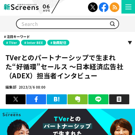
06
AUG
検索
注目キーワード
TVer
Inter BEE
動画配信
TVerとのパートナーシップで生まれ
た“好循環”セールス 〜日本経済広告社
（ADEX）担当者インタビュー
編集部
2023/3/6 08:00
ツイート
シェア
はてブ
クリップ
LINEで送る
印