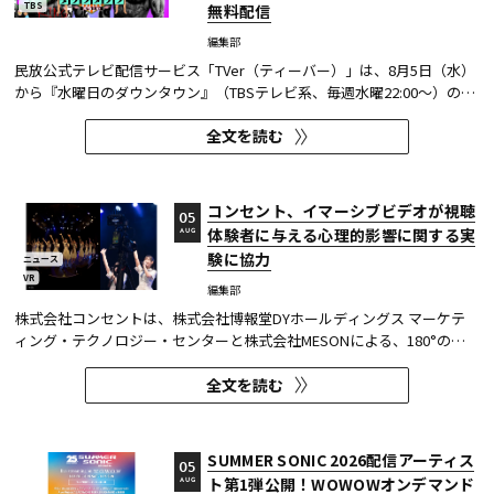
TBS
無料配信
編集部
民放公式テレビ配信サービス「TVer（ティーバー）」は、8月5日（水）
から『水曜日のダウンタウン』（TBSテレビ系、毎週水曜22:00～）の過
去に放送された傑作エピソード計12本を4か月にわたり配信する。本エ
全文を読む
ピソードが動画配信サービスで配信されるのは今回が初めてとなる。
TVerはすべて無料で見放題となっている。 『水曜日のダウンタウン...
コンセント、イマーシブビデオが視聴
05
体験者に与える心理的影響に関する実
AUG
験に協力
ニュース
VR
編集部
株式会社コンセントは、株式会社博報堂DYホールディングス マーケテ
ィング・テクノロジー・センターと株式会社MESONによる、180°の視
野角のImmersive Video（以下、イマーシブビデオ）を実験刺激に用い
全文を読む
た心理実験に協力し、そのプレプリント論文が2026年6月8日にarXivで
公開された。 本実験は、イマーシブビデオの撮影距離が体験者の「そ...
SUMMER SONIC 2026配信アーティス
05
ト第1弾公開！WOWOWオンデマンド
AUG