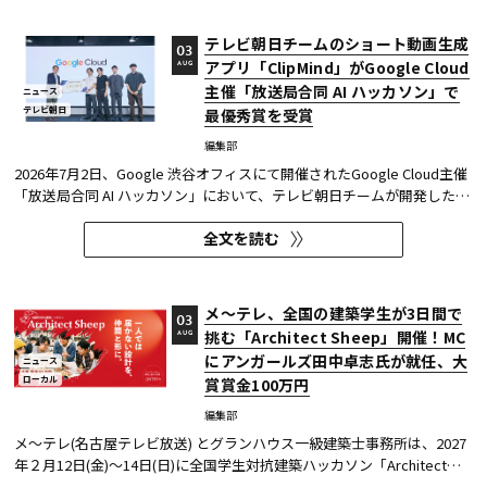
テレビ朝日チームのショート動画生成
03
アプリ「ClipMind」がGoogle Cloud
AUG
主催「放送局合同 AI ハッカソン」で
ニュース
テレビ朝日
最優秀賞を受賞
編集部
2026年7月2日、Google 渋谷オフィスにて開催されたGoogle Cloud主催
「放送局合同 AI ハッカソン」において、テレビ朝日チームが開発したシ
ョート動画生成アプリケーション「ClipMind」が、開発コース（Bコー
全文を読む
ス）にて最優秀賞を受賞した。 本ハッカソンは、Google Cloudの最先
端AI技術である「Gemini」や「Gemini Notebook」などを活用し、放...
メ～テレ、全国の建築学生が3日間で
03
挑む「Architect Sheep」開催！MC
AUG
にアンガールズ田中卓志氏が就任、大
ニュース
ローカル
賞賞金100万円
編集部
メ～テレ(名古屋テレビ放送) とグランハウス一級建築士事務所は、2027
年２月12日(金)～14日(日)に全国学生対抗建築ハッカソン「Architect
Sheep」を開催する。全国の大学・大学院・高等専門学校で建築を学ん