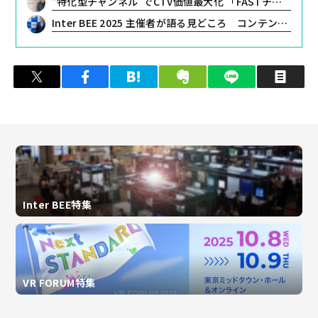
“特化型チャンネル”でCTV価値最大化 「FASTチャンネル」が掘り起こす視聴ニーズ
Inter BEE 2025 主催者が語る見どころ コンテンツを核にしたエコシステムへの挑戦
ツイート
シェア
はてブ
クリップ
LINEで送る
印
Inter BEE特集
VR FORUM特集