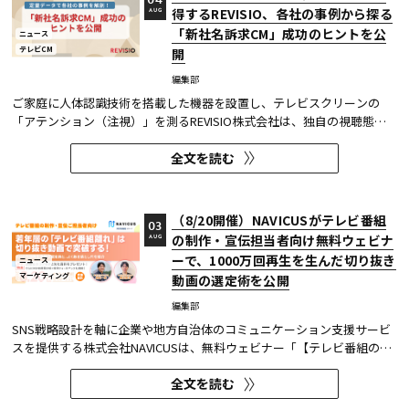
04
得するREVISIO、各社の事例から探る
AUG
「新社名訴求CM」成功のヒントを公
ニュース
テレビCM
開
編集部
ご家庭に人体認識技術を搭載した機器を設置し、テレビスクリーンの
「アテンション（注視）」を測るREVISIO株式会社は、独自の視聴態勢
データを基に「社名変更」にまつわるCMを分析した結果を公開した。
全文を読む
分析結果の詳細は、お役立ち資料『定量データで分析! 「新社名」認知
を狙う！～ 社名変更CMを出稿タイミング×クリエイティブ5分類で徹...
（8/20開催）NAVICUSがテレビ番組
03
の制作・宣伝担当者向け無料ウェビナ
AUG
ーで、1000万回再生を生んだ切り抜き
ニュース
マーケティング
動画の選定術を公開
編集部
SNS戦略設計を軸に企業や地方自治体のコミュニケーション支援サービ
スを提供する株式会社NAVICUSは、無料ウェビナー「【テレビ番組の制
作・宣伝ご担当者向け】若年層の『テレビ番組離れ』は切り抜き動画で
全文を読む
突破する！1000万回再生連発の選定術と、よくある落とし穴を紹介」
を、2026年8月20日（木）に開催する。 同ウェビナーでは、TikTok・...