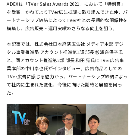
ADEXは「TVer Sales Awards 2021」において「特別賞」
を受賞。かねてよりTVer広告拡販に取り組んできた仲、パ
ートナーシップ締結によってTVer社との長期的な関係性を
構築し、広告販売・運用実績のさらなる向上を狙う。
本記事では、株式会社日本経済広告社 メディア本部 デジ
タル事業推進局 アカウント推進第1部 部長 杉浦奈保子氏
と、同アカウント推進第2部 部長 和田 亮氏にTVer広告事
業本部の中川卓也氏がインタビュー。広告商品としての
TVer広告に感じる魅力から、パートナーシップ締結によっ
て社内に生まれた変化、今後に向けた期待と展望を伺っ
た。