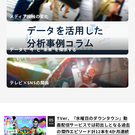
メディア接触の変化
データで“今”と“未来”を探求する
テレビ×SNSの関係
TVer、『水曜日のダウンタウン』動
05
画配信サービスでは初出しとなる過去
AUG
の傑作エピソード計12本を4か月連続
ニュース