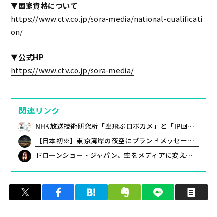
▼国家資格について
https://www.ctv.co.jp/sora-media/national-qualificati
on/
▼公式HP
https://www.ctv.co.jp/sora-media/
関連リンク
NHK放送技術研究所「空飛ぶロボカメ」と「IP回線中継ドローン」を開発
【日本初※】東京湾岸の夜空にブランドメッセージを。キラナガーデン豊洲でのドローンショー広告事業でVISIONOIDがドローン演出を担当
ドローンショー・ジャパン、空をメディアに変える次世代空中サイネージ『Flying Display』をお披露目。「低空経済」にドローン活用の新サービスを導入
ツイート
シェア
はてブ
クリップ
LINEで送る
印