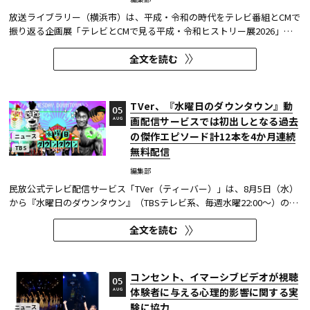
放送ライブラリー（横浜市）は、平成・令和の時代をテレビ番組とCMで
振り返る企画展「テレビとCMで見る平成・令和ヒストリー展2026」を8
月7日～9月27日に開催する。
全文を読む
TVer、『水曜日のダウンタウン』動
05
画配信サービスでは初出しとなる過去
AUG
の傑作エピソード計12本を4か月連続
ニュース
TBS
無料配信
編集部
民放公式テレビ配信サービス「TVer（ティーバー）」は、8月5日（水）
から『水曜日のダウンタウン』（TBSテレビ系、毎週水曜22:00～）の過
去に放送された傑作エピソード計12本を4か月にわたり配信する。本エ
全文を読む
ピソードが動画配信サービスで配信されるのは今回が初めてとなる。
TVerはすべて無料で見放題となっている。 『水曜日のダウンタウン...
コンセント、イマーシブビデオが視聴
05
体験者に与える心理的影響に関する実
AUG
験に協力
ニュース