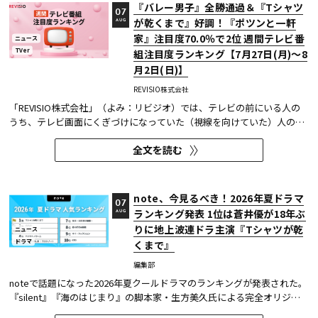
『バレー男子』全勝通過＆『Tシャツ
07
が乾くまで』好調！『ポツンと一軒
AUG
家』注目度70.0％で2位 週間テレビ番
ニュース
TVer
組注目度ランキング【7月27日(月)～8
月2日(日)】
REVISIO株式会社
「REVISIO株式会社」（よみ：リビジオ）では、テレビの前にいる人の
うち、テレビ画面にくぎづけになっていた（視線を向けていた）人の割
合がわかる「注目度」を用いて、「個人全体」ならびにREVISIOで定義
全文を読む
した「コア視聴層（男女13歳～49歳）」のテレビ番組ランキングを公開
している。
note、今見るべき！2026年夏ドラマ
07
ランキング発表 1位は蒼井優が18年ぶ
AUG
りに地上波連ドラ主演『Tシャツが乾
ニュース
ドラマ
くまで』
編集部
noteで話題になった2026年夏クールドラマのランキングが発表された。
『silent』『海のはじまり』の脚本家・生方美久氏による完全オリジナ
ル作品で、蒼井優が18年ぶりに地上波連続ドラマの主演を務めた『Tシ