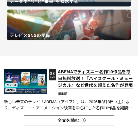
データで“今”と“未来”を探求する
テレビ×SNSの関係
ABEMAでディズニー名作10作品を毎
08
日無料放送！『ハイスクール・ミュー
AUG
ジカル』など世代を超えた名作が登場
ニュース
ABEMA
編集部
新しい未来のテレビ「ABEMA（アベマ）」は、2026年8月8日（土）よ
り、ディズニー・アニメーション映画を中心にした名作10作品を期間限
定で無料放送することを決定した。
全文を読む