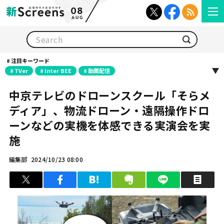
08
AUG
検索
注目キーワード
TVer
Inter BEE
動画配信
中京テレビのドローンスクール「そらメ
ディア」、物流ドローン・遠隔操作ドロ
ーンなどの実機を体感できる実演会を実
施
編集部
2024/10/23 08:00
ツイート
シェア
はてブ
クリップ
LINEで送る
印