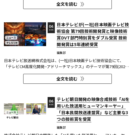
全文を読む
た。2026年6月16日にJ:COMが放送した『北海道神宮例祭 神輿渡御』に
おいて、J:COMチャンネル（※1）、地域情報アプリ「ど・ろーかる」
（※2）、YouTub...
日本テレビが(一社)日本映画テレビ技
06
術協会 第79回技術開発賞と映像技術
AUG
賞DVT部門特別賞をダブル受賞 技術
ニュース
テレビCM
開発賞は5年連続受賞
編集部
日本テレビ放送網株式会社は、(一社)日本映画テレビ技術協会にて、
「テレビCM高度化開発−アドリーチマックス」のテーマが第79回(2025
年度)技術開発賞を、「TOKYO巫女忍者」が映像技術賞 DVT(デジタルビ
全文を読む
ジュアル技術)部門 特別賞を受賞したことを発表した。技術開発賞部門
では、昨年に続き5年連続の受賞となる。 この賞は毎年、放送に関連
す...
テレビ朝日開発の映像合成技術「AIを
06
用いた放送用ヒューマンキーヤー」
AUG
「日本民間放送連盟賞」など主要な3
ニュース
テレビ朝日
つの技術賞を受賞
編集部