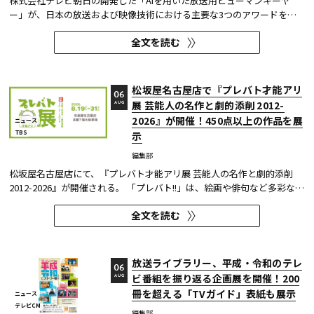
株式会社テレビ朝日の開発した「AIを用いた放送用ヒューマンキーヤ
ー」が、日本の放送および映像技術における主要な3つのアワードを受
賞した。 本開発は、人物像認識AIと最新のXR技術を組み合わせたシステ
全文を読む
ムであり、その革新性と実用性が業界内で高い評価を獲得している。
【受賞アワード一覧】 ●2025年 日本民間放送連盟賞 技術部門優...
松坂屋名古屋店で『プレバト才能アリ
06
展 芸能人の名作と劇的添削 2012-
AUG
2026』が開催！450点以上の作品を展
ニュース
TBS
示
編集部
松坂屋名古屋店にて、『プレバト才能アリ展 芸能人の名作と劇的添削
2012-2026』が開催される。 「プレバト!!」は、絵画や俳句など多彩な芸
術ジャンルに芸能人が挑戦し、その作品を超一流の講師陣が才能アリ/ナ
全文を読む
シで厳しく査定する教養バラエティー番組だ。 本展では、定番ジャンル
の俳句・水彩画から、大漁旗や黒板アートといった巨大作品...
放送ライブラリー、平成・令和のテレ
06
ビ番組を振り返る企画展を開催！200
AUG
冊を超える「TVガイド」表紙も展示
ニュース
テレビCM
編集部