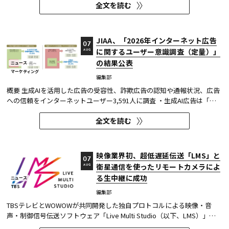
全文を読む
ャツが乾くまで』が第1位に輝いた。 また今回、Netflixの『ガス人間』
が3位にランクイン。春クールの『九条の大罪』に続き、2クール...
JIAA、「2026年インターネット広告
07
に関するユーザー意識調査（定量）」
AUG
の結果公表
ニュース
マーケティング
編集部
概要 生成AIを活用した広告の受容性、詐欺広告の認知や通報状況、広告
への信頼をインターネットユーザー3,591人に調査 ・生成AI広告は「条
件が整えば活用してよい」が52.0%。AI活用の明示や権利処理など、透
全文を読む
明性への配慮が受容の前提になる。 ・詐欺広告は各タイプとも70％の認
知があり、過去1年以内の接触経験は10～20％台。一方、通報経...
映像業界初、超低遅延伝送「LMS」と
07
衛星通信を使ったリモートカメラによ
AUG
る生中継に成功
ニュース
TBS
編集部
TBSテレビとWOWOWが共同開発した独自プロトコルによる映像・音
声・制御信号伝送ソフトウェア「Live Multi Studio（以下、LMS）」
が、JCOM株式会社（以下、J:COM）の生中継の特別番組に採用され