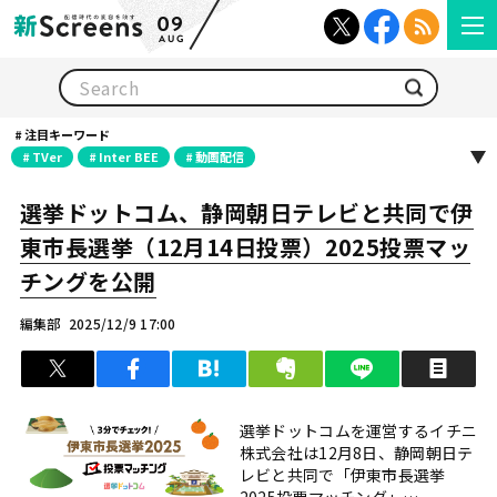
09
AUG
検索
注目キーワード
TVer
Inter BEE
動画配信
選挙ドットコム、静岡朝日テレビと共同で伊
東市長選挙（12月14日投票）2025投票マッ
チングを公開
編集部
2025/12/9 17:00
ツイート
シェア
はてブ
クリップ
LINEで送る
印
選挙ドットコムを運営するイチニ
株式会社は12月8日、静岡朝日テ
レビと共同で「伊東市長選挙