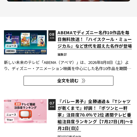
ABEMAでディズニー名作10作品を毎
08
日無料放送！『ハイスクール・ミュー
AUG
ジカル』など世代を超えた名作が登場
ニュース
ABEMA
編集部
新しい未来のテレビ「ABEMA（アベマ）」は、2026年8月8日（土）よ
り、ディズニー・アニメーション映画を中心にした名作10作品を期間限
定で無料放送することを決定した。
全文を読む
『バレー男子』全勝通過＆『Tシャツ
07
が乾くまで』好調！『ポツンと一軒
AUG
家』注目度70.0％で2位 週間テレビ番
ニュース
TVer
組注目度ランキング【7月27日(月)～8
月2日(日)】
REVISIO株式会社