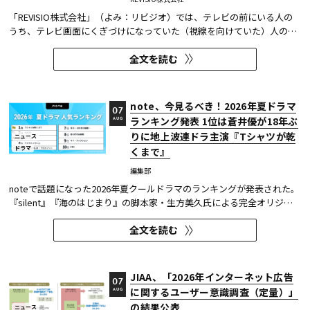
「REVISIO株式会社」（よみ：リビジオ）では、テレビの前にいる人の
うち、テレビ画面にくぎづけになっていた（視線を向けていた）人の割
合がわかる「注目度」を用いて、「個人全体」ならびにREVISIOで定義
全文を読む
した「コア視聴層（男女13歳～49歳）」のテレビ番組ランキングを公開
している。
note、今見るべき！2026年夏ドラマ
07
ランキング発表 1位は蒼井優が18年ぶ
AUG
りに地上波連ドラ主演『Tシャツが乾
ニュース
ドラマ
くまで』
編集部
noteで話題になった2026年夏クールドラマのランキングが発表された。
『silent』『海のはじまり』の脚本家・生方美久氏による完全オリジナ
ル作品で、蒼井優が18年ぶりに地上波連続ドラマの主演を務めた『Tシ
全文を読む
ャツが乾くまで』が第1位に輝いた。 また今回、Netflixの『ガス人間』
が3位にランクイン。春クールの『九条の大罪』に続き、2クール...
JIAA、「2026年インターネット広告
07
に関するユーザー意識調査（定量）」
AUG
の結果公表
ニュース