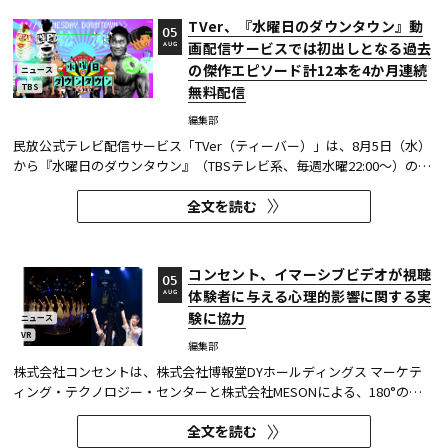
TVer、『水曜日のダウンタウン』動
05
画配信サービスでは初出しとなる過去
AUG
の傑作エピソード計12本を4か月連続
ニュース
TBS
無料配信
編集部
民放公式テレビ配信サービス「TVer（ティーバー）」は、8月5日（水）
から『水曜日のダウンタウン』（TBSテレビ系、毎週水曜22:00～）の過
去に放送された傑作エピソード計12本を4か月にわたり配信する。本エ
全文を読む
ピソードが動画配信サービスで配信されるのは今回が初めてとなる。
TVerはすべて無料で見放題となっている。 『水曜日のダウンタウン...
コンセント、イマーシブビデオが視聴
05
体験者に与える心理的影響に関する実
AUG
験に協力
ニュース
VR
編集部
株式会社コンセントは、株式会社博報堂DYホールディングス マーケテ
ィング・テクノロジー・センターと株式会社MESONによる、180°の視
野角のImmersive Video（以下、イマーシブビデオ）を実験刺激に用い
全文を読む
た心理実験に協力し、そのプレプリント論文が2026年6月8日にarXivで