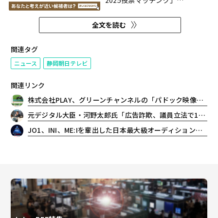
2025投票マッチング」
（https://votematches.go2senk
をオープンした。 「伊東市長選挙
全文を読む
2025投票マッチング」は、12月7
日告示・12月14日投開票の伊東
市長選の投票先を選ぶ目的で、生
関連タグ
活に直結する政策に関する質問へ
ニュース
静岡朝日テレビ
の賛否を...
関連リンク
株式会社PLAY、グリーンチャンネルの「パドック映像マルチ配信システム」開発を支援。パドック映像の馬別リアルタイム視聴を実現
元デジタル大臣・河野太郎氏「広告詐欺、議員立法で1ヶ月施行を」T4IS2026でSmartNews鈴木健 氏と対談
JO1、INI、ME:Iを輩出した日本最大級オーディション番組第4弾「PRODUCE 101 JAPAN 新世界」始動！Leminoで独占無料配信決定