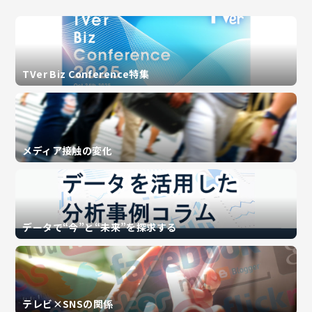
TVer Biz Conference特集
メディア接触の変化
データで“今”と“未来”を探求する
テレビ×SNSの関係