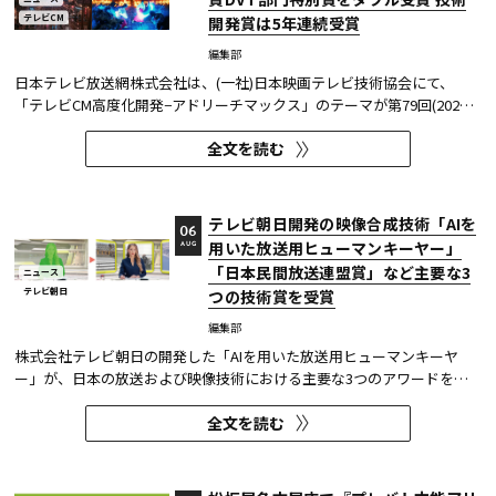
テレビCM
開発賞は5年連続受賞
編集部
日本テレビ放送網株式会社は、(一社)日本映画テレビ技術協会にて、
「テレビCM高度化開発−アドリーチマックス」のテーマが第79回(2025
年度)技術開発賞を、「TOKYO巫女忍者」が映像技術賞 DVT(デジタルビ
全文を読む
ジュアル技術)部門 特別賞を受賞したことを発表した。技術開発賞部門
では、昨年に続き5年連続の受賞となる。 この賞は毎年、放送に関連
す...
テレビ朝日開発の映像合成技術「AIを
06
用いた放送用ヒューマンキーヤー」
AUG
「日本民間放送連盟賞」など主要な3
ニュース
テレビ朝日
つの技術賞を受賞
編集部
株式会社テレビ朝日の開発した「AIを用いた放送用ヒューマンキーヤ
ー」が、日本の放送および映像技術における主要な3つのアワードを受
賞した。 本開発は、人物像認識AIと最新のXR技術を組み合わせたシステ
全文を読む
ムであり、その革新性と実用性が業界内で高い評価を獲得している。
【受賞アワード一覧】 ●2025年 日本民間放送連盟賞 技術部門優...