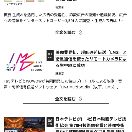
マーケティング
編集部
概要 生成AIを活用した広告の受容性、詐欺広告の認知や通報状況、広告
への信頼をインターネットユーザー3,591人に調査 ・生成AI広告は「条
件が整えば活用してよい」が52.0%。AI活用の明示や権利処理など、透
全文を読む
明性への配慮が受容の前提になる。 ・詐欺広告は各タイプとも70％の認
知があり、過去1年以内の接触経験は10～20％台。一方、通報経...
映像業界初、超低遅延伝送「LMS」と
07
衛星通信を使ったリモートカメラによ
AUG
る生中継に成功
ニュース
TBS
編集部
TBSテレビとWOWOWが共同開発した独自プロトコルによる映像・音
声・制御信号伝送ソフトウェア「Live Multi Studio（以下、LMS）」
が、JCOM株式会社（以下、J:COM）の生中継の特別番組に採用され
全文を読む
た。2026年6月16日にJ:COMが放送した『北海道神宮例祭 神輿渡御』に
おいて、J:COMチャンネル（※1）、地域情報アプリ「ど・ろーかる」
（※2）、YouTub...
日本テレビが(一社)日本映画テレビ技
06
術協会 第79回技術開発賞と映像技術
AUG
賞DVT部門特別賞をダブル受賞 技術
ニュース