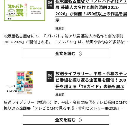
松坂屋名古屋店で『プレバト才能アリ
06
展 芸能人の名作と劇的添削 2012-
AUG
2026』が開催！450点以上の作品を展
ニュース
TBS
示
編集部
松坂屋名古屋店にて、『プレバト才能アリ展 芸能人の名作と劇的添削
2012-2026』が開催される。 「プレバト!!」は、絵画や俳句など多彩な芸
術ジャンルに芸能人が挑戦し、その作品を超一流の講師陣が才能アリ/ナ
全文を読む
シで厳しく査定する教養バラエティー番組だ。 本展では、定番ジャンル
の俳句・水彩画から、大漁旗や黒板アートといった巨大作品...
放送ライブラリー、平成・令和のテレ
06
ビ番組を振り返る企画展を開催！200
AUG
冊を超える「TVガイド」表紙も展示
ニュース
テレビCM
編集部
放送ライブラリー（横浜市）は、平成・令和の時代をテレビ番組とCMで
振り返る企画展「テレビとCMで見る平成・令和ヒストリー展2026」を8
月7日～9月27日に開催する。
全文を読む