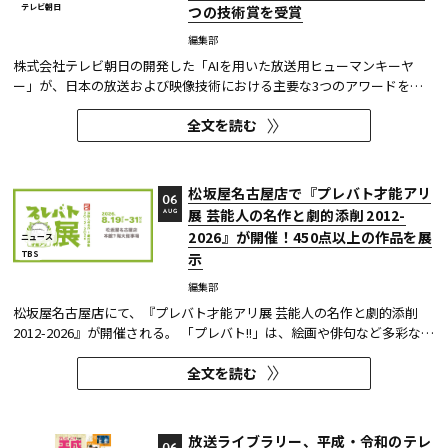
テレビ朝日
つの技術賞を受賞
編集部
株式会社テレビ朝日の開発した「AIを用いた放送用ヒューマンキーヤ
ー」が、日本の放送および映像技術における主要な3つのアワードを受
賞した。 本開発は、人物像認識AIと最新のXR技術を組み合わせたシステ
全文を読む
ムであり、その革新性と実用性が業界内で高い評価を獲得している。
【受賞アワード一覧】 ●2025年 日本民間放送連盟賞 技術部門優...
松坂屋名古屋店で『プレバト才能アリ
06
展 芸能人の名作と劇的添削 2012-
AUG
2026』が開催！450点以上の作品を展
ニュース
TBS
示
編集部
松坂屋名古屋店にて、『プレバト才能アリ展 芸能人の名作と劇的添削
2012-2026』が開催される。 「プレバト!!」は、絵画や俳句など多彩な芸
術ジャンルに芸能人が挑戦し、その作品を超一流の講師陣が才能アリ/ナ
全文を読む
シで厳しく査定する教養バラエティー番組だ。 本展では、定番ジャンル
の俳句・水彩画から、大漁旗や黒板アートといった巨大作品...
放送ライブラリー、平成・令和のテレ