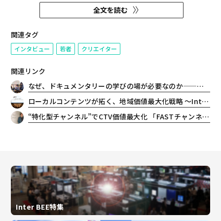
落とし込んできたのか。副校長に
全文を読む
2025年の米アカデミー賞短編ド
キュメンタリー部門ノミネート作
を手がけた山崎エマ氏を迎え、学
関連タグ
びの環境を整えてきた。後編で
インタビュー
若者
クリエイター
は、スクール立ち上げから１...
関連リンク
なぜ、ドキュメンタリーの学びの場が必要なのか——「DDDD Film School」立ち上げ背景（前編）
ローカルコンテンツが拓く、地域価値最大化戦略 〜Inter BEE 2025 レポート
“特化型チャンネル”でCTV価値最大化 「FASTチャンネル」が掘り起こす視聴ニーズ
Inter BEE特集