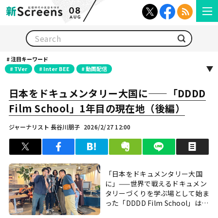
08
AUG
検索
注目キーワード
TVer
Inter BEE
動画配信
日本をドキュメンタリー大国に——「DDDD
Film School」1年目の現在地（後編）
ジャーナリスト 長谷川朋子
2026/2/27 12:00
ツイート
シェア
はてブ
クリップ
LINEで送る
印
「日本をドキュメンタリー大国
に」——世界で戦えるドキュメン
タリーづくりを学ぶ場として始ま
った「DDDD Film School」は、
その実現に向けてどのような形で