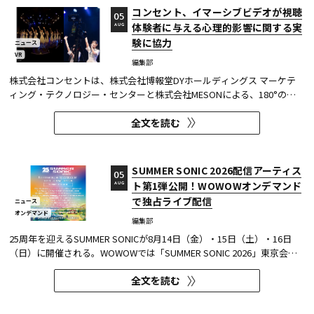
コンセント、イマーシブビデオが視聴
05
体験者に与える心理的影響に関する実
AUG
験に協力
ニュース
VR
編集部
株式会社コンセントは、株式会社博報堂DYホールディングス マーケテ
ィング・テクノロジー・センターと株式会社MESONによる、180°の視
野角のImmersive Video（以下、イマーシブビデオ）を実験刺激に用い
全文を読む
た心理実験に協力し、そのプレプリント論文が2026年6月8日にarXivで
公開された。 本実験は、イマーシブビデオの撮影距離が体験者の「そ...
SUMMER SONIC 2026配信アーティス
05
ト第1弾公開！WOWOWオンデマンド
AUG
で独占ライブ配信
ニュース
オンデマンド
編集部
25周年を迎えるSUMMER SONICが8月14日（金）・15日（土）・16日
（日）に開催される。WOWOWでは「SUMMER SONIC 2026」東京会場
のZOZOマリンスタジアムと幕張メッセから、マリンステージ、マウン
全文を読む
テンステージ、ソニックステージ、パシフィックステージの模様を、3
日間にわたりWOWOWオンデマンドで独占ライブ配信する。 今回、配信
アーティスト...