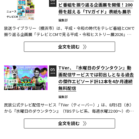
06
ビ番組を振り返る企画展を開催！200
AUG
冊を超える「TVガイド」表紙も展示
ニュース
テレビCM
編集部
放送ライブラリー（横浜市）は、平成・令和の時代をテレビ番組とCMで
振り返る企画展「テレビとCMで見る平成・令和ヒストリー展2026」を8
月7日～9月27日に開催する。
全文を読む
TVer、『水曜日のダウンタウン』動
05
画配信サービスでは初出しとなる過去
AUG
の傑作エピソード計12本を4か月連続
ニュース
TBS
無料配信
編集部
民放公式テレビ配信サービス「TVer（ティーバー）」は、8月5日（水）
から『水曜日のダウンタウン』（TBSテレビ系、毎週水曜22:00～）の過
去に放送された傑作エピソード計12本を4か月にわたり配信する。本エ
全文を読む
ピソードが動画配信サービスで配信されるのは今回が初めてとなる。
TVerはすべて無料で見放題となっている。 『水曜日のダウンタウン...