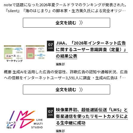
noteで話題になった2026年夏クールドラマのランキングが発表された。
『silent』『海のはじまり』の脚本家・生方美久氏による完全オリジナ
ル作品で、蒼井優が18年ぶりに地上波連続ドラマの主演を務めた『Tシ
全文を読む
ャツが乾くまで』が第1位に輝いた。 また今回、Netflixの『ガス人間』
が3位にランクイン。春クールの『九条の大罪』に続き、2クール...
JIAA、「2026年インターネット広告
07
に関するユーザー意識調査（定量）」
AUG
の結果公表
ニュース
マーケティング
編集部
概要 生成AIを活用した広告の受容性、詐欺広告の認知や通報状況、広告
への信頼をインターネットユーザー3,591人に調査 ・生成AI広告は「条
件が整えば活用してよい」が52.0%。AI活用の明示や権利処理など、透
全文を読む
明性への配慮が受容の前提になる。 ・詐欺広告は各タイプとも70％の認
知があり、過去1年以内の接触経験は10～20％台。一方、通報経...
映像業界初、超低遅延伝送「LMS」と
07
衛星通信を使ったリモートカメラによ
AUG
る生中継に成功
ニュース
TBS
編集部