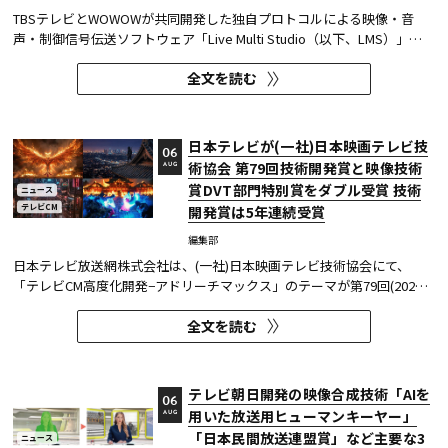
TBSテレビとWOWOWが共同開発した独自プロトコルによる映像・音
声・制御信号伝送ソフトウェア「Live Multi Studio（以下、LMS）」
が、JCOM株式会社（以下、J:COM）の生中継の特別番組に採用され
全文を読む
た。2026年6月16日にJ:COMが放送した『北海道神宮例祭 神輿渡御』に
おいて、J:COMチャンネル（※1）、地域情報アプリ「ど・ろーかる」
（※2）、YouTub...
日本テレビが(一社)日本映画テレビ技
06
術協会 第79回技術開発賞と映像技術
AUG
賞DVT部門特別賞をダブル受賞 技術
ニュース
テレビCM
開発賞は5年連続受賞
編集部
日本テレビ放送網株式会社は、(一社)日本映画テレビ技術協会にて、
「テレビCM高度化開発−アドリーチマックス」のテーマが第79回(2025
年度)技術開発賞を、「TOKYO巫女忍者」が映像技術賞 DVT(デジタルビ
全文を読む
ジュアル技術)部門 特別賞を受賞したことを発表した。技術開発賞部門
では、昨年に続き5年連続の受賞となる。 この賞は毎年、放送に関連
す...
テレビ朝日開発の映像合成技術「AIを
06
用いた放送用ヒューマンキーヤー」
AUG
「日本民間放送連盟賞」など主要な3
ニュース