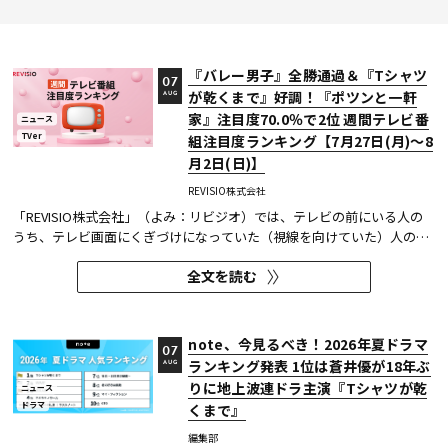
『バレー男子』全勝通過＆『Tシャツ
07
が乾くまで』好調！『ポツンと一軒
AUG
家』注目度70.0％で2位 週間テレビ番
ニュース
TVer
組注目度ランキング【7月27日(月)～8
月2日(日)】
REVISIO株式会社
「REVISIO株式会社」（よみ：リビジオ）では、テレビの前にいる人の
うち、テレビ画面にくぎづけになっていた（視線を向けていた）人の割
合がわかる「注目度」を用いて、「個人全体」ならびにREVISIOで定義
全文を読む
した「コア視聴層（男女13歳～49歳）」のテレビ番組ランキングを公開
している。
note、今見るべき！2026年夏ドラマ
07
ランキング発表 1位は蒼井優が18年ぶ
AUG
りに地上波連ドラ主演『Tシャツが乾
ニュース
ドラマ
くまで』
編集部