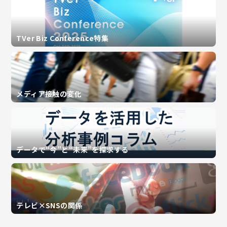
TVer Biz Conference特集
メディア接触の変化
データで“今”と“未来”を探求する
テレビ×SNSの関係