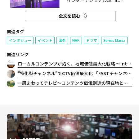
インターナショナル部門に
NHK『火星の女王』が選出され、
関心を集めた。シリーズマニア
全文を読む
2026特集・後編では、日本発の
SFドラマがどのような企画意図で
作られ、海外のフェスティバルで
関連タグ
どう受け止められたのかを追う。
インタビュー
イベント
海外
NHK
ドラマ
Series Mania
NHK制作統括の渡邊悟氏、同エ
グ...
関連リンク
ローカルコンテンツが拓く、地域価値最大化戦略 〜Inter BEE 2025 レポート
“特化型チャンネル”でCTV価値最大化 「FASTチャンネル」が掘り起こす視聴ニーズ
一周まわってテレビ〜コンテンツ価値創造の現在地と未来 〜Inter BEE2025レポート