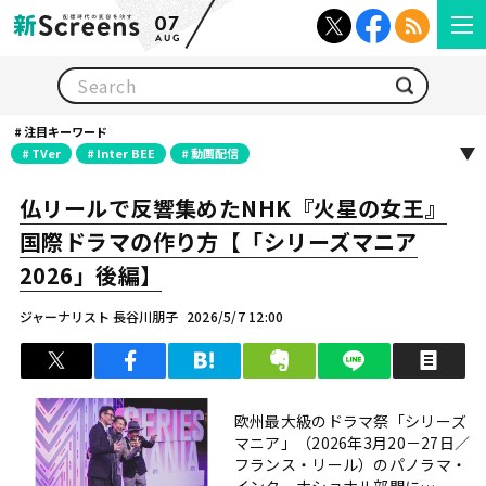
07
AUG
検索
注目キーワード
TVer
Inter BEE
動画配信
仏リールで反響集めたNHK『火星の女王』
国際ドラマの作り方【「シリーズマニア
2026」後編】
ジャーナリスト 長谷川朋子
2026/5/7 12:00
ツイート
シェア
はてブ
クリップ
LINEで送る
印
欧州最大級のドラマ祭「シリーズ
マニア」（2026年3月20－27日／
フランス・リール）のパノラマ・