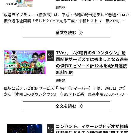
テレビCM
編集部
放送ライブラリー（横浜市）は、平成・令和の時代をテレビ番組とCMで
振り返る企画展「テレビとCMで見る平成・令和ヒストリー展2026」を8
月7日～9月27日に開催する。
全文を読む
TVer、『水曜日のダウンタウン』動
05
画配信サービスでは初出しとなる過去
AUG
の傑作エピソード計12本を4か月連続
ニュース
TBS
無料配信
編集部
民放公式テレビ配信サービス「TVer（ティーバー）」は、8月5日（水）
から『水曜日のダウンタウン』（TBSテレビ系、毎週水曜22:00～）の過
去に放送された傑作エピソード計12本を4か月にわたり配信する。本エ
全文を読む
ピソードが動画配信サービスで配信されるのは今回が初めてとなる。
TVerはすべて無料で見放題となっている。 『水曜日のダウンタウン...
コンセント、イマーシブビデオが視聴
05
体験者に与える心理的影響に関する実
AUG