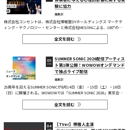
験に協力
ニュース
VR
編集部
株式会社コンセントは、株式会社博報堂DYホールディングス マーケテ
ィング・テクノロジー・センターと株式会社MESONによる、180°の視
野角のImmersive Video（以下、イマーシブビデオ）を実験刺激に用い
全文を読む
た心理実験に協力し、そのプレプリント論文が2026年6月8日にarXivで
公開された。 本実験は、イマーシブビデオの撮影距離が体験者の「そ...
SUMMER SONIC 2026配信アーティス
05
ト第1弾公開！WOWOWオンデマンド
AUG
で独占ライブ配信
ニュース
オンデマンド
編集部
25周年を迎えるSUMMER SONICが8月14日（金）・15日（土）・16日
（日）に開催される。WOWOWでは「SUMMER SONIC 2026」東京会場
のZOZOマリンスタジアムと幕張メッセから、マリンステージ、マウン
全文を読む
テンステージ、ソニックステージ、パシフィックステージの模様を、3
日間にわたりWOWOWオンデマンドで独占ライブ配信する。 今回、配信
アーティスト...
【TVer】堺雅人主演
04
AUG