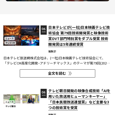
日本テレビが(一社)日本映画テレビ技
06
術協会 第79回技術開発賞と映像技術
AUG
賞DVT部門特別賞をダブル受賞 技術
ニュース
テレビCM
開発賞は5年連続受賞
編集部
日本テレビ放送網株式会社は、(一社)日本映画テレビ技術協会にて、
「テレビCM高度化開発−アドリーチマックス」のテーマが第79回(2025
年度)技術開発賞を、「TOKYO巫女忍者」が映像技術賞 DVT(デジタルビ
全文を読む
ジュアル技術)部門 特別賞を受賞したことを発表した。技術開発賞部門
では、昨年に続き5年連続の受賞となる。 この賞は毎年、放送に関連
す...
テレビ朝日開発の映像合成技術「AIを
06
用いた放送用ヒューマンキーヤー」
AUG
「日本民間放送連盟賞」など主要な3
ニュース
テレビ朝日
つの技術賞を受賞
編集部