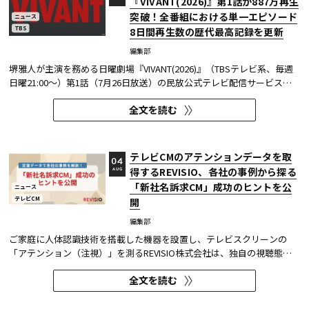
『VIVANT(2026)』第1話が887万再生
突破！全番組における単一エピソード
ニュース
TBS
8日間再生数の歴代最高記録を更新
編集部
堺雅人が主演を務める日曜劇場『VIVANT(2026)』（TBSテレビ系、毎週
日曜21:00～）第1話（7月26日放送）の民放公式テレビ配信サービス
「TVer（ティーバー）」における8日間再生数が887万（※1）を突破し
全文を読む
た。 TVerで配信する番組は基本的に配信開始（地上波放送終了後）から
1週間の配信を行っているため、番組の再生数は配信開始日と配信終了...
テレビCMのアテンションデータを取
04
得するREVISIO、各社の事例から探る
AUG
「新社名訴求CM」成功のヒントを公
ニュース
テレビCM
開
編集部
ご家庭に人体認識技術を搭載した機器を設置し、テレビスクリーンの
「アテンション（注視）」を測るREVISIO株式会社は、独自の視聴態勢
データを基に「社名変更」にまつわるCMを分析した結果を公開した。
全文を読む
分析結果の詳細は、お役立ち資料『定量データで分析! 「新社名」認知
を狙う！～ 社名変更CMを出稿タイミング×クリエイティブ5分類で徹...