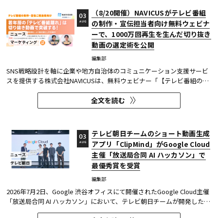
（8/20開催）NAVICUSがテレビ番組
03
の制作・宣伝担当者向け無料ウェビナ
AUG
ーで、1000万回再生を生んだ切り抜き
ニュース
マーケティング
動画の選定術を公開
編集部
SNS戦略設計を軸に企業や地方自治体のコミュニケーション支援サービ
スを提供する株式会社NAVICUSは、無料ウェビナー「【テレビ番組の制
作・宣伝ご担当者向け】若年層の『テレビ番組離れ』は切り抜き動画で
全文を読む
突破する！1000万回再生連発の選定術と、よくある落とし穴を紹介」
を、2026年8月20日（木）に開催する。 同ウェビナーでは、TikTok・...
テレビ朝日チームのショート動画生成
03
アプリ「ClipMind」がGoogle Cloud
AUG
主催「放送局合同 AI ハッカソン」で
ニュース
テレビ朝日
最優秀賞を受賞
編集部
2026年7月2日、Google 渋谷オフィスにて開催されたGoogle Cloud主催
「放送局合同 AI ハッカソン」において、テレビ朝日チームが開発したシ
ョート動画生成アプリケーション「ClipMind」が、開発コース（Bコー