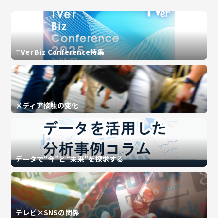
TVer Biz Conference特集
メディア接触の変化
データで“今”と“未来”を探求する
テレビ×SNSの関係