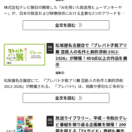
株式会社テレビ朝日の開発した「AIを用いた放送用ヒューマンキーヤ
ー」が、日本の放送および映像技術における主要な3つのアワードを受
賞した。 本開発は、人物像認識AIと最新のXR技術を組み合わせたシステ
全文を読む
ムであり、その革新性と実用性が業界内で高い評価を獲得している。
【受賞アワード一覧】 ●2025年 日本民間放送連盟賞 技術部門優...
松坂屋名古屋店で『プレバト才能アリ
06
展 芸能人の名作と劇的添削 2012-
AUG
2026』が開催！450点以上の作品を展
ニュース
TBS
示
編集部
松坂屋名古屋店にて、『プレバト才能アリ展 芸能人の名作と劇的添削
2012-2026』が開催される。 「プレバト!!」は、絵画や俳句など多彩な芸
術ジャンルに芸能人が挑戦し、その作品を超一流の講師陣が才能アリ/ナ
全文を読む
シで厳しく査定する教養バラエティー番組だ。 本展では、定番ジャンル
の俳句・水彩画から、大漁旗や黒板アートといった巨大作品...
放送ライブラリー、平成・令和のテレ
06
ビ番組を振り返る企画展を開催！200
AUG
冊を超える「TVガイド」表紙も展示
ニュース