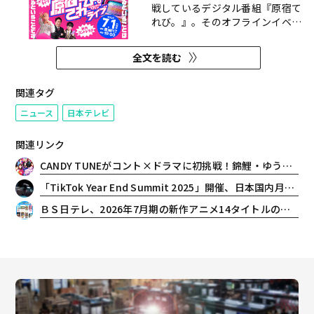
戦しているデジタル番組『原宿て
れび。』。そのオフラインイベン
ト「原宿てれび。〜イベントをや
るということは絶対に楽しませる
全文を読む
ということです〜」を2026年7月
1日(水)に豊洲PITにて開催するこ
とが決定した。 イベントチケット
関連タグ
販売ページ：
ニュース
日本テレビ
https://eplus.jp/harajuku-tv/ ■
リリ...
関連リンク
CANDY TUNEがコント×ドラマに初挑戦！錦鯉・ゆうたろうと共演する新感覚シチュエーションコメディ『原宿てれび。』配信決定
「TikTok Year End Summit 2025」開催、日本国内月間利用者数4,200万超を突破、2026年のビジョンと最新ソリューションを発表
ＢＳ日テレ、2026年7月期の新作アニメ14タイトルのラインナップを発表