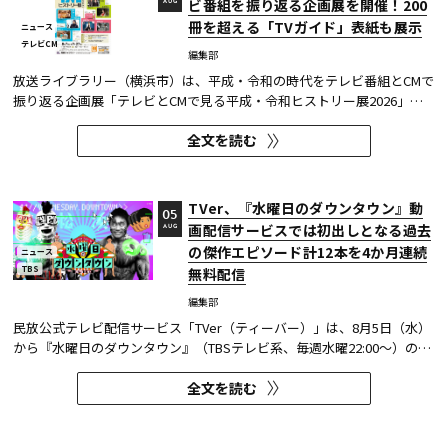
ビ番組を振り返る企画展を開催！200
AUG
冊を超える「TVガイド」表紙も展示
ニュース
テレビCM
編集部
放送ライブラリー（横浜市）は、平成・令和の時代をテレビ番組とCMで
振り返る企画展「テレビとCMで見る平成・令和ヒストリー展2026」を8
月7日～9月27日に開催する。
全文を読む
TVer、『水曜日のダウンタウン』動
05
画配信サービスでは初出しとなる過去
AUG
の傑作エピソード計12本を4か月連続
ニュース
TBS
無料配信
編集部
民放公式テレビ配信サービス「TVer（ティーバー）」は、8月5日（水）
から『水曜日のダウンタウン』（TBSテレビ系、毎週水曜22:00～）の過
去に放送された傑作エピソード計12本を4か月にわたり配信する。本エ
全文を読む
ピソードが動画配信サービスで配信されるのは今回が初めてとなる。
TVerはすべて無料で見放題となっている。 『水曜日のダウンタウン...