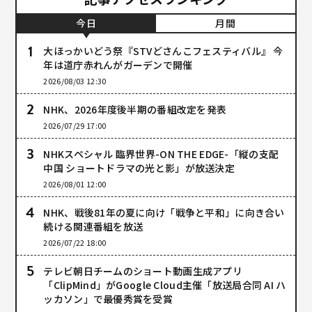
今日
月間
大ほっかいどう祭『STVどさんこフェスティバル』 今
年は道庁赤れんがガーデンで開催
2026/08/03 12:30
NHK、2026年度後半期の番組改定を発表
2026/07/29 17:00
NHKスペシャル 臨界世界-ON THE EDGE-「縦の支配
中国 ショートドラマの光と影」が放送決定
2026/08/01 12:00
NHK、戦後81年の夏に向け「戦争と平和」に向き合い
続ける関連番組を放送
2026/07/22 18:00
テレビ朝日チームのショート動画生成アプリ
「ClipMind」がGoogle Cloud主催「放送局合同 AI ハ
ッカソン」で最優秀賞を受賞