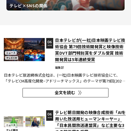
テレビ×SNSの関係
日本テレビが(一社)日本映画テレビ技
06
術協会 第79回技術開発賞と映像技術
AUG
賞DVT部門特別賞をダブル受賞 技術
ニュース
テレビCM
開発賞は5年連続受賞
編集部
日本テレビ放送網株式会社は、(一社)日本映画テレビ技術協会にて、
「テレビCM高度化開発−アドリーチマックス」のテーマが第79回(2025
年度)技術開発賞を、「TOKYO巫女忍者」が映像技術賞 DVT(デジタルビ
全文を読む
ジュアル技術)部門 特別賞を受賞したことを発表した。技術開発賞部門
では、昨年に続き5年連続の受賞となる。 この賞は毎年、放送に関連
す...
テレビ朝日開発の映像合成技術「AIを
06
用いた放送用ヒューマンキーヤー」
AUG
「日本民間放送連盟賞」など主要な3
ニュース
テレビ朝日