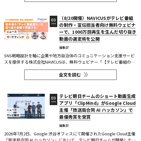
を狙う！～ 社名変更CMを出稿タイミング×クリエイティブ5分類で徹...
（8/20開催）NAVICUSがテレビ番組
03
の制作・宣伝担当者向け無料ウェビナ
AUG
ーで、1000万回再生を生んだ切り抜き
ニュース
マーケティング
動画の選定術を公開
編集部
SNS戦略設計を軸に企業や地方自治体のコミュニケーション支援サービ
スを提供する株式会社NAVICUSは、無料ウェビナー「【テレビ番組の制
作・宣伝ご担当者向け】若年層の『テレビ番組離れ』は切り抜き動画で
全文を読む
突破する！1000万回再生連発の選定術と、よくある落とし穴を紹介」
を、2026年8月20日（木）に開催する。 同ウェビナーでは、TikTok・...
テレビ朝日チームのショート動画生成
03
アプリ「ClipMind」がGoogle Cloud
AUG
主催「放送局合同 AI ハッカソン」で
ニュース
テレビ朝日
最優秀賞を受賞
編集部
2026年7月2日、Google 渋谷オフィスにて開催されたGoogle Cloud主催
「放送局合同 AI ハッカソン」において、テレビ朝日チームが開発したシ