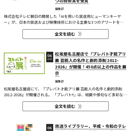
つの技術賞を受賞
編集部
株式会社テレビ朝日の開発した「AIを用いた放送用ヒューマンキーヤ
ー」が、日本の放送および映像技術における主要な3つのアワードを受
賞した。 本開発は、人物像認識AIと最新のXR技術を組み合わせたシステ
全文を読む
ムであり、その革新性と実用性が業界内で高い評価を獲得している。
【受賞アワード一覧】 ●2025年 日本民間放送連盟賞 技術部門優...
松坂屋名古屋店で『プレバト才能アリ
06
展 芸能人の名作と劇的添削 2012-
AUG
2026』が開催！450点以上の作品を展
ニュース
TBS
示
編集部
松坂屋名古屋店にて、『プレバト才能アリ展 芸能人の名作と劇的添削
2012-2026』が開催される。 「プレバト!!」は、絵画や俳句など多彩な芸
術ジャンルに芸能人が挑戦し、その作品を超一流の講師陣が才能アリ/ナ
全文を読む
シで厳しく査定する教養バラエティー番組だ。 本展では、定番ジャンル
の俳句・水彩画から、大漁旗や黒板アートといった巨大作品...
放送ライブラリー、平成・令和のテレ
06