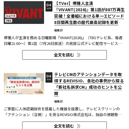
【TVer】堺雅人主演
04
『VIVANT(2026)』第1話が887万再生
AUG
突破！全番組における単一エピソード
ニュース
TBS
8日間再生数の歴代最高記録を更新
編集部
堺雅人が主演を務める日曜劇場『VIVANT(2026)』（TBSテレビ系、毎週
日曜21:00～）第1話（7月26日放送）の民放公式テレビ配信サービス
「TVer（ティーバー）」における8日間再生数が887万（※1）を突破し
全文を読む
た。 TVerで配信する番組は基本的に配信開始（地上波放送終了後）から
1週間の配信を行っているため、番組の再生数は配信開始日と配信終了...
テレビCMのアテンションデータを取
04
得するREVISIO、各社の事例から探る
AUG
「新社名訴求CM」成功のヒントを公
ニュース
テレビCM
開
編集部
ご家庭に人体認識技術を搭載した機器を設置し、テレビスクリーンの
「アテンション（注視）」を測るREVISIO株式会社は、独自の視聴態勢
データを基に「社名変更」にまつわるCMを分析した結果を公開した。
全文を読む
分析結果の詳細は、お役立ち資料『定量データで分析! 「新社名」認知