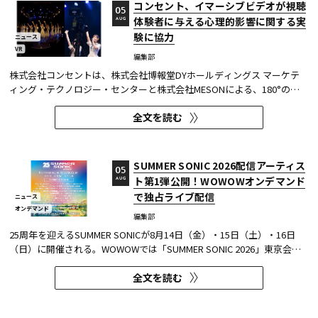
コンセント、イマーシブビデオが視聴
05
体験者に与える心理的影響に関する実
AUG
験に協力
ニュース
VR
編集部
株式会社コンセントは、株式会社博報堂DYホールディングス マーケテ
ィング・テクノロジー・センターと株式会社MESONによる、180°の視
野角のImmersive Video（以下、イマーシブビデオ）を実験刺激に用い
全文を読む
た心理実験に協力し、そのプレプリント論文が2026年6月8日にarXivで
公開された。 本実験は、イマーシブビデオの撮影距離が体験者の「そ...
SUMMER SONIC 2026配信アーティス
05
ト第1弾公開！WOWOWオンデマンド
AUG
で独占ライブ配信
ニュース
オンデマンド
編集部
25周年を迎えるSUMMER SONICが8月14日（金）・15日（土）・16日
（日）に開催される。WOWOWでは「SUMMER SONIC 2026」東京会場
のZOZOマリンスタジアムと幕張メッセから、マリンステージ、マウン
全文を読む
テンステージ、ソニックステージ、パシフィックステージの模様を、3
日間にわたりWOWOWオンデマンドで独占ライブ配信する。 今回、配信
アーティスト...