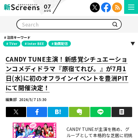
07
AUG
検索
注目キーワード
TVer
Inter BEE
動画配信
CANDY TUNE主演！新感覚シチュエーショ
ンコメディドラマ『原宿てれび。』が7月1
日(水)に初のオフラインイベントを豊洲PIT
にて開催決定！
編集部
2026/5/7 15:30
ツイート
シェア
はてブ
クリップ
LINEで送る
印
CANDY TUNEが主演を務め、グ
ループとして本格的な芝居に初挑