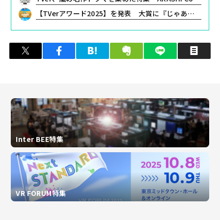
【TVerアワード2025】を発表 大賞に『じゃあ、あんたが作ってみろよ』『水曜日のダウンタウン』『名探偵コナン』
ツイート
シェア
はてブ
クリップ
LINEで送る
印
Inter BEE特集
VR FORUM特集