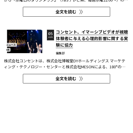
去に放送された傑作エピソード計12本を4か月にわたり配信する。本エ
全文を読む
ピソードが動画配信サービスで配信されるのは今回が初めてとなる。
TVerはすべて無料で見放題となっている。 『水曜日のダウンタウン...
コンセント、イマーシブビデオが視聴
05
体験者に与える心理的影響に関する実
AUG
験に協力
ニュース
VR
編集部
株式会社コンセントは、株式会社博報堂DYホールディングス マーケテ
ィング・テクノロジー・センターと株式会社MESONによる、180°の視
野角のImmersive Video（以下、イマーシブビデオ）を実験刺激に用い
全文を読む
た心理実験に協力し、そのプレプリント論文が2026年6月8日にarXivで
公開された。 本実験は、イマーシブビデオの撮影距離が体験者の「そ...
SUMMER SONIC 2026配信アーティス
05
ト第1弾公開！WOWOWオンデマンド
AUG
で独占ライブ配信
ニュース
オンデマンド
編集部
25周年を迎えるSUMMER SONICが8月14日（金）・15日（土）・16日