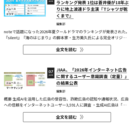
ランキング発表 1位は蒼井優が18年ぶ
AUG
りに地上波連ドラ主演『Tシャツが乾
ニュース
ドラマ
くまで』
編集部
noteで話題になった2026年夏クールドラマのランキングが発表された。
『silent』『海のはじまり』の脚本家・生方美久氏による完全オリジナ
ル作品で、蒼井優が18年ぶりに地上波連続ドラマの主演を務めた『Tシ
全文を読む
ャツが乾くまで』が第1位に輝いた。 また今回、Netflixの『ガス人間』
が3位にランクイン。春クールの『九条の大罪』に続き、2クール...
JIAA、「2026年インターネット広告
07
に関するユーザー意識調査（定量）」
AUG
の結果公表
ニュース
マーケティング
編集部
概要 生成AIを活用した広告の受容性、詐欺広告の認知や通報状況、広告
への信頼をインターネットユーザー3,591人に調査 ・生成AI広告は「条
件が整えば活用してよい」が52.0%。AI活用の明示や権利処理など、透
全文を読む
明性への配慮が受容の前提になる。 ・詐欺広告は各タイプとも70％の認
知があり、過去1年以内の接触経験は10～20％台。一方、通報経...