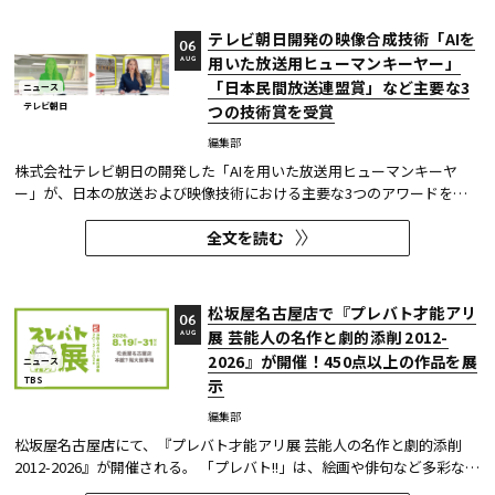
す...
テレビ朝日開発の映像合成技術「AIを
06
用いた放送用ヒューマンキーヤー」
AUG
「日本民間放送連盟賞」など主要な3
ニュース
テレビ朝日
つの技術賞を受賞
編集部
株式会社テレビ朝日の開発した「AIを用いた放送用ヒューマンキーヤ
ー」が、日本の放送および映像技術における主要な3つのアワードを受
賞した。 本開発は、人物像認識AIと最新のXR技術を組み合わせたシステ
全文を読む
ムであり、その革新性と実用性が業界内で高い評価を獲得している。
【受賞アワード一覧】 ●2025年 日本民間放送連盟賞 技術部門優...
松坂屋名古屋店で『プレバト才能アリ
06
展 芸能人の名作と劇的添削 2012-
AUG
2026』が開催！450点以上の作品を展
ニュース
TBS
示
編集部
松坂屋名古屋店にて、『プレバト才能アリ展 芸能人の名作と劇的添削
2012-2026』が開催される。 「プレバト!!」は、絵画や俳句など多彩な芸
術ジャンルに芸能人が挑戦し、その作品を超一流の講師陣が才能アリ/ナ