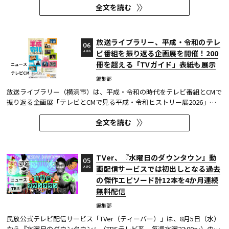
全文を読む
シで厳しく査定する教養バラエティー番組だ。 本展では、定番ジャンル
の俳句・水彩画から、大漁旗や黒板アートといった巨大作品...
放送ライブラリー、平成・令和のテレ
06
ビ番組を振り返る企画展を開催！200
AUG
冊を超える「TVガイド」表紙も展示
ニュース
テレビCM
編集部
放送ライブラリー（横浜市）は、平成・令和の時代をテレビ番組とCMで
振り返る企画展「テレビとCMで見る平成・令和ヒストリー展2026」を8
月7日～9月27日に開催する。
全文を読む
TVer、『水曜日のダウンタウン』動
05
画配信サービスでは初出しとなる過去
AUG
の傑作エピソード計12本を4か月連続
ニュース
TBS
無料配信
編集部
民放公式テレビ配信サービス「TVer（ティーバー）」は、8月5日（水）
から『水曜日のダウンタウン』（TBSテレビ系、毎週水曜22:00～）の過