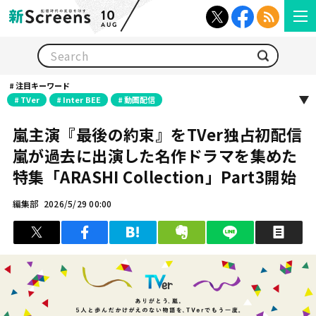
10
AUG
検索
注目キーワード
TVer
Inter BEE
動画配信
嵐主演『最後の約束』をTVer独占初配信
嵐が過去に出演した名作ドラマを集めた
特集「ARASHI Collection」Part3開始
編集部
2026/5/29 00:00
ツイート
シェア
はてブ
クリップ
LINEで送る
印