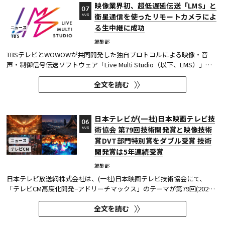
映像業界初、超低遅延伝送「LMS」と
07
衛星通信を使ったリモートカメラによ
AUG
る生中継に成功
ニュース
TBS
編集部
TBSテレビとWOWOWが共同開発した独自プロトコルによる映像・音
声・制御信号伝送ソフトウェア「Live Multi Studio（以下、LMS）」
が、JCOM株式会社（以下、J:COM）の生中継の特別番組に採用され
全文を読む
た。2026年6月16日にJ:COMが放送した『北海道神宮例祭 神輿渡御』に
おいて、J:COMチャンネル（※1）、地域情報アプリ「ど・ろーかる」
（※2）、YouTub...
日本テレビが(一社)日本映画テレビ技
06
術協会 第79回技術開発賞と映像技術
AUG
賞DVT部門特別賞をダブル受賞 技術
ニュース
テレビCM
開発賞は5年連続受賞
編集部
日本テレビ放送網株式会社は、(一社)日本映画テレビ技術協会にて、
「テレビCM高度化開発−アドリーチマックス」のテーマが第79回(2025
年度)技術開発賞を、「TOKYO巫女忍者」が映像技術賞 DVT(デジタルビ
全文を読む
ジュアル技術)部門 特別賞を受賞したことを発表した。技術開発賞部門
では、昨年に続き5年連続の受賞となる。 この賞は毎年、放送に関連