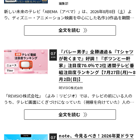
編集部
新しい未来のテレビ「ABEMA（アベマ）」は、2026年8月8日（土）よ
り、ディズニー・アニメーション映画を中心にした名作10作品を期間限
定で無料放送することを決定した。
全文を読む
『バレー男子』全勝通過＆『Tシャツ
07
が乾くまで』好調！『ポツンと一軒
AUG
家』注目度70.0％で2位 週間テレビ番
ニュース
TVer
組注目度ランキング【7月27日(月)～8
月2日(日)】
REVISIO株式会社
「REVISIO株式会社」（よみ：リビジオ）では、テレビの前にいる人の
うち、テレビ画面にくぎづけになっていた（視線を向けていた）人の割
合がわかる「注目度」を用いて、「個人全体」ならびにREVISIOで定義
全文を読む
した「コア視聴層（男女13歳～49歳）」のテレビ番組ランキングを公開
している。
note、今見るべき！2026年夏ドラマ
07