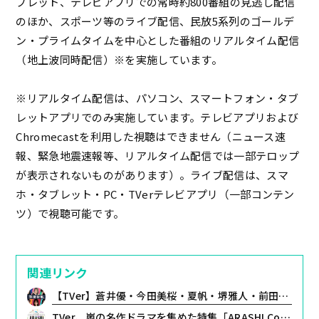
ブレット、テレビアプリでの常時約800番組の見逃し配信
のほか、スポーツ等のライブ配信、民放5系列のゴールデ
ン・プライムタイムを中心とした番組のリアルタイム配信
（地上波同時配信）※を実施しています。
※リアルタイム配信は、パソコン、スマートフォン・タブ
レットアプリでのみ実施しています。テレビアプリおよび
Chromecastを利用した視聴はできません（ニュース速
報、緊急地震速報等、リアルタイム配信では一部テロップ
が表示されないものがあります）。ライブ配信は、スマ
ホ・タブレット・PC・TVerテレビアプリ（一部コンテン
ツ）で視聴可能です。
関連リンク
【TVer】蒼井優・今田美桜・夏帆・堺雅人・前田敦子・松本若菜の魅力を深掘り！2026年夏見逃せない「俳優特集」配信開始
TVer、嵐の名作ドラマを集めた特集「ARASHI Collection」を配信開始