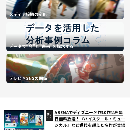
メディア接触の変化
データで“今”と“未来”を探求する
テレビ×SNSの関係
ABEMAでディズニー名作10作品を毎
08
日無料放送！『ハイスクール・ミュー
AUG
ジカル』など世代を超えた名作が登場
ニュース
ABEMA