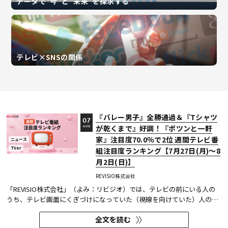
データで“今”と“未来”を探求する
テレビ×SNSの関係
『バレー男子』全勝通過＆『Tシャツ
07
が乾くまで』好調！『ポツンと一軒
AUG
家』注目度70.0％で2位 週間テレビ番
ニュース
TVer
組注目度ランキング【7月27日(月)～8
月2日(日)】
REVISIO株式会社
「REVISIO株式会社」（よみ：リビジオ）では、テレビの前にいる人の
うち、テレビ画面にくぎづけになっていた（視線を向けていた）人の割
合がわかる「注目度」を用いて、「個人全体」ならびにREVISIOで定義
全文を読む
した「コア視聴層（男女13歳～49歳）」のテレビ番組ランキングを公開