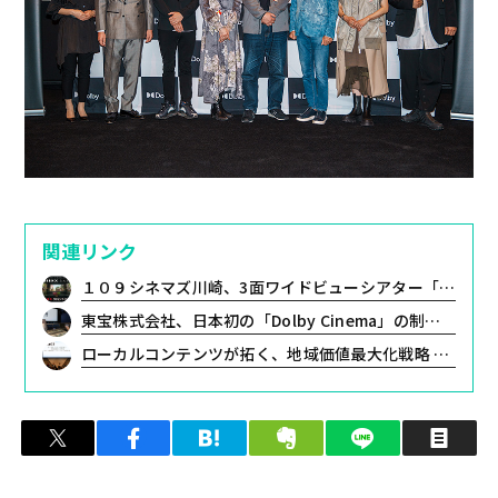
関連リンク
１０９シネマズ川崎、3面ワイドビューシアター「SCREENX」とオリジナルサウンドシステム「SAION」が融合した「SCREENX｜SAION」を日本初導入！
東宝株式会社、日本初の「Dolby Cinema」の制作が一気通貫で可能となるポストプロダクションスタジオを東宝スタジオ内に設置
ローカルコンテンツが拓く、地域価値最大化戦略 〜Inter BEE 2025 レポート
ツイート
シェア
はてブ
クリップ
LINEで送る
印