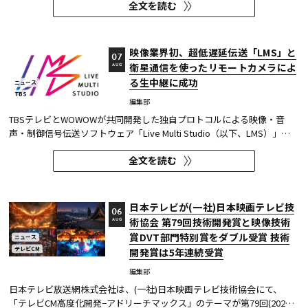
全文を読む
明性への配慮が受容の前提になる。 ・詐欺広告は各タイプとも70％の認
知があり、過去1年以内の接触経験は10～20％台。一方、通報経...
映像業界初、超低遅延伝送「LMS」と
07
衛星通信を使ったリモートカメラによ
AUG
る生中継に成功
ニュース
TBS
編集部
TBSテレビとWOWOWが共同開発した独自プロトコルによる映像・音
声・制御信号伝送ソフトウェア「Live Multi Studio（以下、LMS）」
が、JCOM株式会社（以下、J:COM）の生中継の特別番組に採用され
全文を読む
た。2026年6月16日にJ:COMが放送した『北海道神宮例祭 神輿渡御』に
おいて、J:COMチャンネル（※1）、地域情報アプリ「ど・ろーかる」
（※2）、YouTub...
日本テレビが(一社)日本映画テレビ技
06
術協会 第79回技術開発賞と映像技術
AUG
賞DVT部門特別賞をダブル受賞 技術
ニュース
テレビCM
開発賞は5年連続受賞
編集部
日本テレビ放送網株式会社は、(一社)日本映画テレビ技術協会にて、
「テレビCM高度化開発−アドリーチマックス」のテーマが第79回(2025