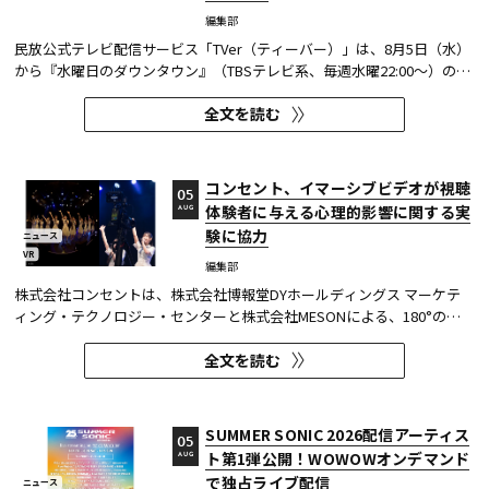
編集部
民放公式テレビ配信サービス「TVer（ティーバー）」は、8月5日（水）
から『水曜日のダウンタウン』（TBSテレビ系、毎週水曜22:00～）の過
去に放送された傑作エピソード計12本を4か月にわたり配信する。本エ
全文を読む
ピソードが動画配信サービスで配信されるのは今回が初めてとなる。
TVerはすべて無料で見放題となっている。 『水曜日のダウンタウン...
コンセント、イマーシブビデオが視聴
05
体験者に与える心理的影響に関する実
AUG
験に協力
ニュース
VR
編集部
株式会社コンセントは、株式会社博報堂DYホールディングス マーケテ
ィング・テクノロジー・センターと株式会社MESONによる、180°の視
野角のImmersive Video（以下、イマーシブビデオ）を実験刺激に用い
全文を読む
た心理実験に協力し、そのプレプリント論文が2026年6月8日にarXivで
公開された。 本実験は、イマーシブビデオの撮影距離が体験者の「そ...
SUMMER SONIC 2026配信アーティス
05
ト第1弾公開！WOWOWオンデマンド
AUG
で独占ライブ配信
ニュース