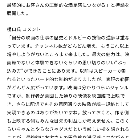
最終的にお客さんの圧倒的な満足感につながる」と持論を
展開した。
樋口氏 コメント
「自分の映画の仕事の歴史とドルビーの技術の進歩は重な
っています。チャンネル数がどんどん増え、もうこれ以上
増やしようがないところまで来ました。最大の魅力は、映
画館でないと体験できないぐらいの思い切りのいい“ぶっ
込み方”ができることにあります。以前はスピーカーが割
れるといったハード的な制約がありましたが、表現の範囲
がどんどん広がっています。映画は分かりづらいジャンル
ですが、制作者が意図した通りの映像を映画館で上映で
き、さらに配信でもその意図通りの映像が統一規格として
実現できるのはありがたいですね。放っておくと、作る側
も上映する側もみんな目先の利益しか考えません。このく
らいちゃんとやらなきゃダメだという厳しい掟を課される
ことが、最終的にお客さんの圧倒的な満足感につながると