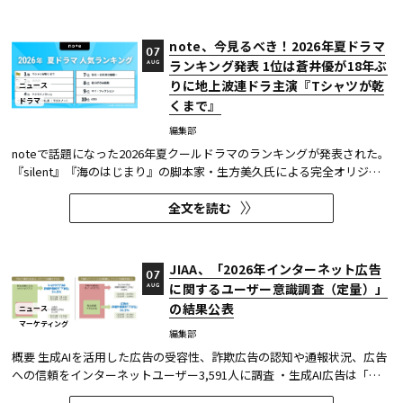
している。
note、今見るべき！2026年夏ドラマ
07
ランキング発表 1位は蒼井優が18年ぶ
AUG
りに地上波連ドラ主演『Tシャツが乾
ニュース
ドラマ
くまで』
編集部
noteで話題になった2026年夏クールドラマのランキングが発表された。
『silent』『海のはじまり』の脚本家・生方美久氏による完全オリジナ
ル作品で、蒼井優が18年ぶりに地上波連続ドラマの主演を務めた『Tシ
全文を読む
ャツが乾くまで』が第1位に輝いた。 また今回、Netflixの『ガス人間』
が3位にランクイン。春クールの『九条の大罪』に続き、2クール...
JIAA、「2026年インターネット広告
07
に関するユーザー意識調査（定量）」
AUG
の結果公表
ニュース
マーケティング
編集部
概要 生成AIを活用した広告の受容性、詐欺広告の認知や通報状況、広告
への信頼をインターネットユーザー3,591人に調査 ・生成AI広告は「条
件が整えば活用してよい」が52.0%。AI活用の明示や権利処理など、透