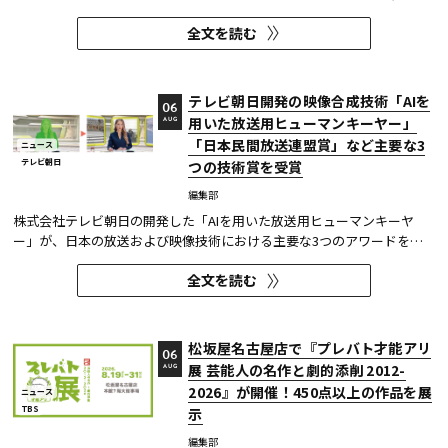
年度)技術開発賞を、「TOKYO巫女忍者」が映像技術賞 DVT(デジタルビ
全文を読む
ジュアル技術)部門 特別賞を受賞したことを発表した。技術開発賞部門
では、昨年に続き5年連続の受賞となる。 この賞は毎年、放送に関連
す...
テレビ朝日開発の映像合成技術「AIを
06
用いた放送用ヒューマンキーヤー」
AUG
「日本民間放送連盟賞」など主要な3
ニュース
テレビ朝日
つの技術賞を受賞
編集部
株式会社テレビ朝日の開発した「AIを用いた放送用ヒューマンキーヤ
ー」が、日本の放送および映像技術における主要な3つのアワードを受
賞した。 本開発は、人物像認識AIと最新のXR技術を組み合わせたシステ
全文を読む
ムであり、その革新性と実用性が業界内で高い評価を獲得している。
【受賞アワード一覧】 ●2025年 日本民間放送連盟賞 技術部門優...
松坂屋名古屋店で『プレバト才能アリ
06
展 芸能人の名作と劇的添削 2012-
AUG
2026』が開催！450点以上の作品を展
ニュース
TBS
示
編集部