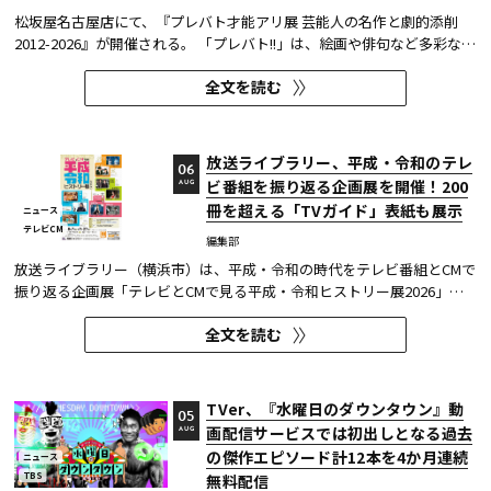
松坂屋名古屋店にて、『プレバト才能アリ展 芸能人の名作と劇的添削
2012-2026』が開催される。 「プレバト!!」は、絵画や俳句など多彩な芸
術ジャンルに芸能人が挑戦し、その作品を超一流の講師陣が才能アリ/ナ
全文を読む
シで厳しく査定する教養バラエティー番組だ。 本展では、定番ジャンル
の俳句・水彩画から、大漁旗や黒板アートといった巨大作品...
放送ライブラリー、平成・令和のテレ
06
ビ番組を振り返る企画展を開催！200
AUG
冊を超える「TVガイド」表紙も展示
ニュース
テレビCM
編集部
放送ライブラリー（横浜市）は、平成・令和の時代をテレビ番組とCMで
振り返る企画展「テレビとCMで見る平成・令和ヒストリー展2026」を8
月7日～9月27日に開催する。
全文を読む
TVer、『水曜日のダウンタウン』動
05
画配信サービスでは初出しとなる過去
AUG
の傑作エピソード計12本を4か月連続
ニュース
TBS
無料配信