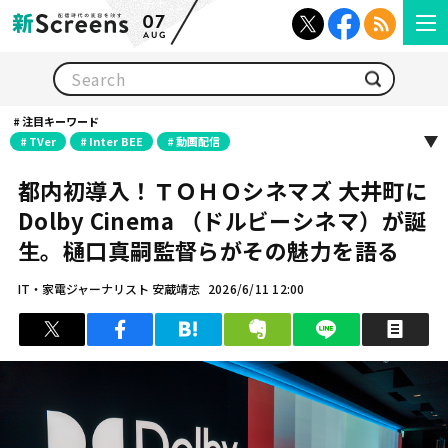
07
AUG
検索
注目キーワード
TVer
Inter BEE
動画配信
都内初導入！ＴＯＨＯシネマズ 大井町に
Dolby Cinema （ドルビーシネマ）が誕
生。樋口真嗣監督らがその魅力を語る
IT・家電ジャーナリスト 安蔵靖志
2026/6/11 12:00
ツイート
シェア
はてブ
クリップ
LINEで送る
印