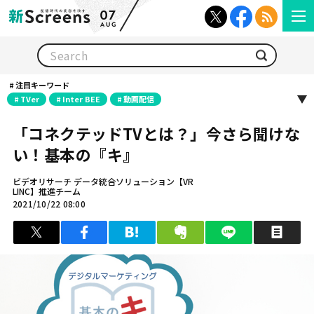
07
AUG
検索
注目キーワード
TVer
Inter BEE
動画配信
「コネクテッドTVとは？」今さら聞けな
い！基本の『キ』
ビデオリサーチ データ統合ソリューション【VR
LINC】推進チーム
2021/10/22 08:00
ツイート
シェア
はてブ
クリップ
LINEで送る
印