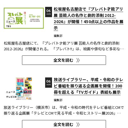
松坂屋名古屋店で『プレバト才能アリ
06
展 芸能人の名作と劇的添削 2012-
AUG
2026』が開催！450点以上の作品を展
ニュース
TBS
示
編集部
松坂屋名古屋店にて、『プレバト才能アリ展 芸能人の名作と劇的添削
2012-2026』が開催される。 「プレバト!!」は、絵画や俳句など多彩な芸
術ジャンルに芸能人が挑戦し、その作品を超一流の講師陣が才能アリ/ナ
全文を読む
シで厳しく査定する教養バラエティー番組だ。 本展では、定番ジャンル
の俳句・水彩画から、大漁旗や黒板アートといった巨大作品...
放送ライブラリー、平成・令和のテレ
06
ビ番組を振り返る企画展を開催！200
AUG
冊を超える「TVガイド」表紙も展示
ニュース
テレビCM
編集部
放送ライブラリー（横浜市）は、平成・令和の時代をテレビ番組とCMで
振り返る企画展「テレビとCMで見る平成・令和ヒストリー展2026」を8
月7日～9月27日に開催する。
全文を読む