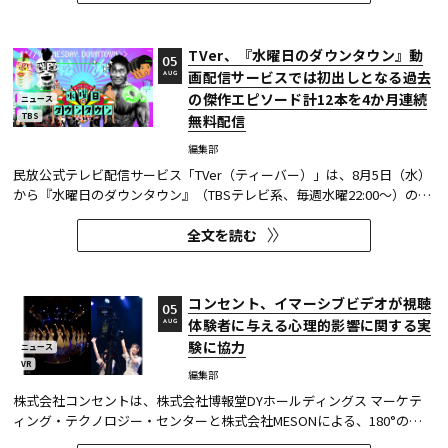
TVer、『水曜日のダウンタウン』動
05
画配信サービスでは初出しとなる過去
AUG
の傑作エピソード計12本を4か月連続
ニュース
TBS
無料配信
編集部
民放公式テレビ配信サービス「TVer（ティーバー）」は、8月5日（水）
から『水曜日のダウンタウン』（TBSテレビ系、毎週水曜22:00～）の過
去に放送された傑作エピソード計12本を4か月にわたり配信する。本エ
全文を読む
ピソードが動画配信サービスで配信されるのは今回が初めてとなる。
TVerはすべて無料で見放題となっている。 『水曜日のダウンタウン...
コンセント、イマーシブビデオが視聴
05
体験者に与える心理的影響に関する実
AUG
験に協力
ニュース
VR
編集部
株式会社コンセントは、株式会社博報堂DYホールディングス マーケテ
ィング・テクノロジー・センターと株式会社MESONによる、180°の視
野角のImmersive Video（以下、イマーシブビデオ）を実験刺激に用い