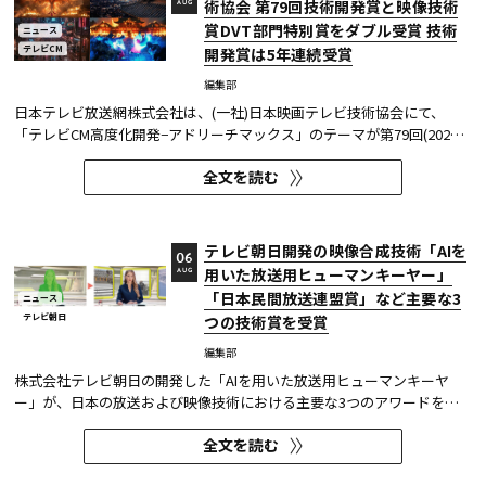
術協会 第79回技術開発賞と映像技術
AUG
賞DVT部門特別賞をダブル受賞 技術
ニュース
テレビCM
開発賞は5年連続受賞
編集部
日本テレビ放送網株式会社は、(一社)日本映画テレビ技術協会にて、
「テレビCM高度化開発−アドリーチマックス」のテーマが第79回(2025
年度)技術開発賞を、「TOKYO巫女忍者」が映像技術賞 DVT(デジタルビ
全文を読む
ジュアル技術)部門 特別賞を受賞したことを発表した。技術開発賞部門
では、昨年に続き5年連続の受賞となる。 この賞は毎年、放送に関連
す...
テレビ朝日開発の映像合成技術「AIを
06
用いた放送用ヒューマンキーヤー」
AUG
「日本民間放送連盟賞」など主要な3
ニュース
テレビ朝日
つの技術賞を受賞
編集部
株式会社テレビ朝日の開発した「AIを用いた放送用ヒューマンキーヤ
ー」が、日本の放送および映像技術における主要な3つのアワードを受
賞した。 本開発は、人物像認識AIと最新のXR技術を組み合わせたシステ
全文を読む
ムであり、その革新性と実用性が業界内で高い評価を獲得している。
【受賞アワード一覧】 ●2025年 日本民間放送連盟賞 技術部門優...