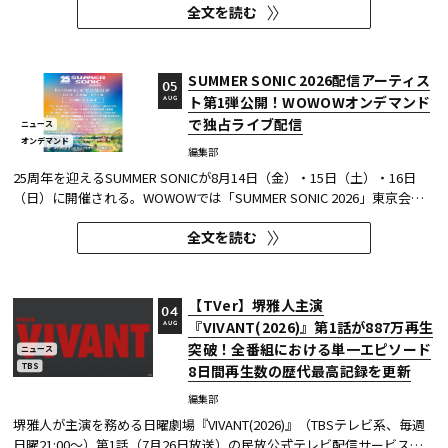
全文を読む
た心理実験に協力し、そのプレプリント論文が2026年6月8日にarXivで
公開された。 本実験は、イマーシブビデオの撮影距離が体験者の「そ...
SUMMER SONIC 2026配信アーティス
05
ト第1弾公開！WOWOWオンデマンド
AUG
で独占ライブ配信
ニュース
オンデマンド
編集部
25周年を迎えるSUMMER SONICが8月14日（金）・15日（土）・16日
（日）に開催される。WOWOWでは「SUMMER SONIC 2026」東京会場
のZOZOマリンスタジアムと幕張メッセから、マリンステージ、マウン
全文を読む
テンステージ、ソニックステージ、パシフィックステージの模様を、3
日間にわたりWOWOWオンデマンドで独占ライブ配信する。 今回、配信
アーティスト...
【TVer】堺雅人主演
04
『VIVANT(2026)』第1話が887万再生
AUG
突破！全番組における単一エピソード
ニュース
TBS
8日間再生数の歴代最高記録を更新
編集部
堺雅人が主演を務める日曜劇場『VIVANT(2026)』（TBSテレビ系、毎週
日曜21:00～）第1話（7月26日放送）の民放公式テレビ配信サービス