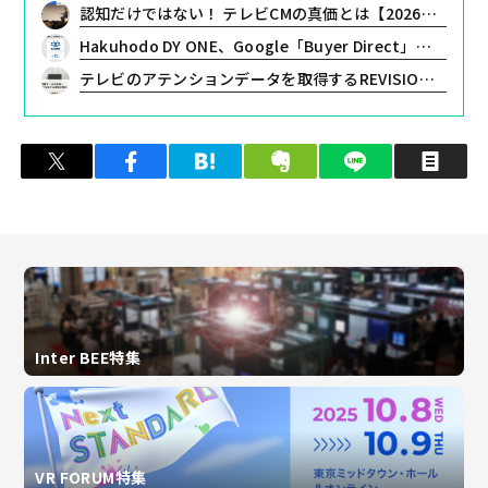
認知だけではない！ テレビCMの真価とは【2026テレビカンファレンスレポート】
Hakuhodo DY ONE、Google「Buyer Direct」を活用したプレミアム動画広告配信の実証実験を実施
テレビのアテンションデータを取得するREVISIO、視聴者の感情を分析する調査を開始
ツイート
シェア
はてブ
クリップ
LINEで送る
印
Inter BEE特集
VR FORUM特集