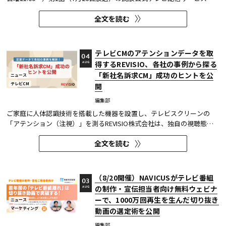
「TVer（ティーバー）」における8日間再生数が887万（※1）を突破し
全文を読む
た。 TVerで配信する番組は基本的に配信開始（地上波放送終了後）から
1週間の配信を行っているため、番組の再生数は配信開始日と配信終了...
テレビCMのアテンションデータを取
04
得するREVISIO、各社の事例から探る
AUG
「新社名訴求CM」成功のヒントを公
ニュース
テレビCM
開
編集部
ご家庭に人体認識技術を搭載した機器を設置し、テレビスクリーンの
「アテンション（注視）」を測るREVISIO株式会社は、独自の視聴態勢
データを基に「社名変更」にまつわるCMを分析した結果を公開した。
全文を読む
分析結果の詳細は、お役立ち資料『定量データで分析! 「新社名」認知
を狙う！～ 社名変更CMを出稿タイミング×クリエイティブ5分類で徹...
（8/20開催）NAVICUSがテレビ番組
03
の制作・宣伝担当者向け無料ウェビナ
AUG
ーで、1000万回再生を生んだ切り抜き
ニュース
マーケティング
動画の選定術を公開
編集部