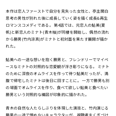
本作は恋人ファーストで自分を見失った女性と、亭主関白
思考の男性が別れた後に成長していく姿を描く成長&再生
ロマンスコメディである。 第4話では、元恋人の鮎美(夏
帆)と新恋人のミナト(青木柚)が同棲を開始し、偶然の流れ
から勝男(竹内涼真)がミナトと初対面を果たす展開が描か
れた。
鮎美への一途な想いを抱く勝男と、フレンドリーでマイペ
ースなミナトの対照的な恋愛観が浮き彫りになる。 ミナト
のために深夜のオムライスを作って待つ鮎美だったが、満
腹で帰宅したミナトは後日に回すことに。 一方で勝男も別
の場面でオムライスを作り、食べて欲しい鮎美と食べたい
勝男という対照的な構図が印象的に描かれた。
青木の自然な人たらしぶりを体現した演技と、竹内演じる
勝男の一途で憎めないキャラクターが、視聴者をくぎづけ