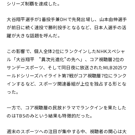
シリーズ制覇を達成した。
大谷翔平選手が1番投手兼DHで先発出場し、山本由伸選手
が前日に続く連投で勝利投手となるなど、日本人選手の活
躍が大きな話題を呼んだ。
この影響で、個人全体2位にランクインしたNHKスペシャ
ル「大谷翔平 "異次元進化"の先へ」、コア視聴層2位の
サンデースポーツ、そして同日夜に放送されたMLB2025ワ
ールドシリーズハイライト第7戦がコア視聴層7位にランク
インするなど、スポーツ関連番組が上位を独占する形とな
った。
一方で、コア視聴層の民放ドラマでランクインを果たした
のはTBSのみという結果も特徴的だった。
週末のスポーツへの注目が集中する中、視聴者の関心は大