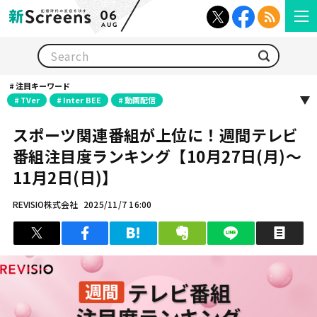
06
AUG
検索
注目キーワード
TVer
Inter BEE
動画配信
スポーツ関連番組が上位に！週間テレビ
番組注目度ランキング【10月27日(月)～
11月2日(日)】
REVISIO株式会社
2025/11/7 16:00
ツイート
シェア
はてブ
クリップ
LINEで送る
印