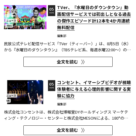
TVer、『水曜日のダウンタウン』動
05
画配信サービスでは初出しとなる過去
AUG
の傑作エピソード計12本を4か月連続
ニュース
TBS
無料配信
編集部
民放公式テレビ配信サービス「TVer（ティーバー）」は、8月5日（水）
から『水曜日のダウンタウン』（TBSテレビ系、毎週水曜22:00～）の過
去に放送された傑作エピソード計12本を4か月にわたり配信する。本エ
全文を読む
ピソードが動画配信サービスで配信されるのは今回が初めてとなる。
TVerはすべて無料で見放題となっている。 『水曜日のダウンタウン...
コンセント、イマーシブビデオが視聴
05
体験者に与える心理的影響に関する実
AUG
験に協力
ニュース
VR
編集部
株式会社コンセントは、株式会社博報堂DYホールディングス マーケテ
ィング・テクノロジー・センターと株式会社MESONによる、180°の視
野角のImmersive Video（以下、イマーシブビデオ）を実験刺激に用い
全文を読む
た心理実験に協力し、そのプレプリント論文が2026年6月8日にarXivで