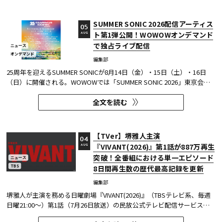
公開された。 本実験は、イマーシブビデオの撮影距離が体験者の「そ...
SUMMER SONIC 2026配信アーティス
05
ト第1弾公開！WOWOWオンデマンド
AUG
で独占ライブ配信
ニュース
オンデマンド
編集部
25周年を迎えるSUMMER SONICが8月14日（金）・15日（土）・16日
（日）に開催される。WOWOWでは「SUMMER SONIC 2026」東京会場
のZOZOマリンスタジアムと幕張メッセから、マリンステージ、マウン
全文を読む
テンステージ、ソニックステージ、パシフィックステージの模様を、3
日間にわたりWOWOWオンデマンドで独占ライブ配信する。 今回、配信
アーティスト...
【TVer】堺雅人主演
04
『VIVANT(2026)』第1話が887万再生
AUG
突破！全番組における単一エピソード
ニュース
TBS
8日間再生数の歴代最高記録を更新
編集部
堺雅人が主演を務める日曜劇場『VIVANT(2026)』（TBSテレビ系、毎週
日曜21:00～）第1話（7月26日放送）の民放公式テレビ配信サービス
「TVer（ティーバー）」における8日間再生数が887万（※1）を突破し