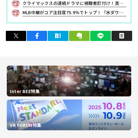
クライマックスの連続ドラマに視聴者釘付け！真犯人浮上で注目度トップは『良いこと悪いこと』。週間テレビ番組注目度ランキング【12月8日(月)～12月14日(日)】
MLB中継がコア注目度75.9％でトップ！『水ダウ』雪山野球拳や『アド街』所沢も上位に 週間テレビ番組注目度ランキング【5月11日(月)～5月17日(日)】
ツイート
シェア
はてブ
クリップ
LINEで送る
印
Inter BEE特集
VR FORUM特集