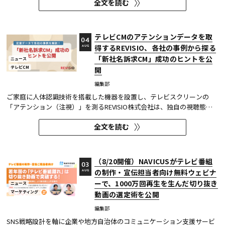
全文を読む
た。 TVerで配信する番組は基本的に配信開始（地上波放送終了後）から
1週間の配信を行っているため、番組の再生数は配信開始日と配信終了...
テレビCMのアテンションデータを取
04
得するREVISIO、各社の事例から探る
AUG
「新社名訴求CM」成功のヒントを公
ニュース
テレビCM
開
編集部
ご家庭に人体認識技術を搭載した機器を設置し、テレビスクリーンの
「アテンション（注視）」を測るREVISIO株式会社は、独自の視聴態勢
データを基に「社名変更」にまつわるCMを分析した結果を公開した。
全文を読む
分析結果の詳細は、お役立ち資料『定量データで分析! 「新社名」認知
を狙う！～ 社名変更CMを出稿タイミング×クリエイティブ5分類で徹...
（8/20開催）NAVICUSがテレビ番組
03
の制作・宣伝担当者向け無料ウェビナ
AUG
ーで、1000万回再生を生んだ切り抜き
ニュース
マーケティング
動画の選定術を公開
編集部
SNS戦略設計を軸に企業や地方自治体のコミュニケーション支援サービ