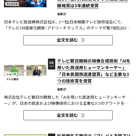
テレビCM
開発賞は5年連続受賞
編集部
日本テレビ放送網株式会社は、(一社)日本映画テレビ技術協会にて、
「テレビCM高度化開発−アドリーチマックス」のテーマが第79回(2025
年度)技術開発賞を、「TOKYO巫女忍者」が映像技術賞 DVT(デジタルビ
全文を読む
ジュアル技術)部門 特別賞を受賞したことを発表した。技術開発賞部門
では、昨年に続き5年連続の受賞となる。 この賞は毎年、放送に関連
す...
テレビ朝日開発の映像合成技術「AIを
06
用いた放送用ヒューマンキーヤー」
AUG
「日本民間放送連盟賞」など主要な3
ニュース
テレビ朝日
つの技術賞を受賞
編集部
株式会社テレビ朝日の開発した「AIを用いた放送用ヒューマンキーヤ
ー」が、日本の放送および映像技術における主要な3つのアワードを受
賞した。 本開発は、人物像認識AIと最新のXR技術を組み合わせたシステ
全文を読む
ムであり、その革新性と実用性が業界内で高い評価を獲得している。
【受賞アワード一覧】 ●2025年 日本民間放送連盟賞 技術部門優...
松坂屋名古屋店で『プレバト才能アリ