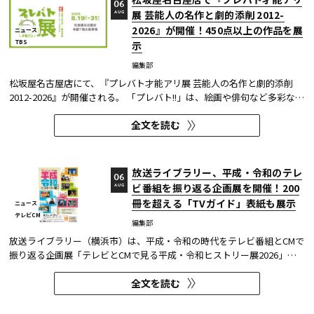
06
展 芸能人の名作と劇的添削 2012-
AUG
2026』が開催！450点以上の作品を展
ニュース
TBS
示
編集部
松坂屋名古屋店にて、『プレバト才能アリ展 芸能人の名作と劇的添削
2012-2026』が開催される。 「プレバト!!」は、絵画や俳句など多彩な芸
術ジャンルに芸能人が挑戦し、その作品を超一流の講師陣が才能アリ/ナ
全文を読む
シで厳しく査定する教養バラエティー番組だ。 本展では、定番ジャンル
の俳句・水彩画から、大漁旗や黒板アートといった巨大作品...
放送ライブラリー、平成・令和のテレ
06
ビ番組を振り返る企画展を開催！200
AUG
冊を超える「TVガイド」表紙も展示
ニュース
テレビCM
編集部
放送ライブラリー（横浜市）は、平成・令和の時代をテレビ番組とCMで
振り返る企画展「テレビとCMで見る平成・令和ヒストリー展2026」を8
月7日～9月27日に開催する。
全文を読む