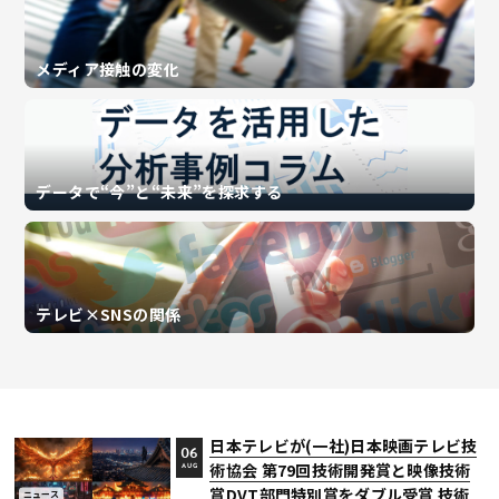
メディア接触の変化
データで“今”と“未来”を探求する
テレビ×SNSの関係
日本テレビが(一社)日本映画テレビ技
06
術協会 第79回技術開発賞と映像技術
AUG
賞DVT部門特別賞をダブル受賞 技術
ニュース