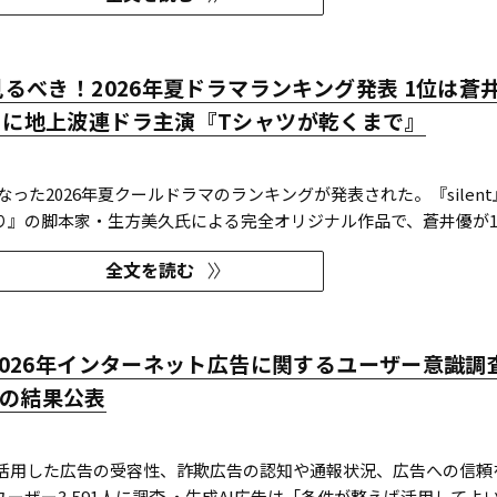
今見るべき！2026年夏ドラマランキング発表 1位は蒼
りに地上波連ドラ主演『Tシャツが乾くまで』
になった2026年夏クールドラマのランキングが発表された。『silent
り』の脚本家・生方美久氏による完全オリジナル作品で、蒼井優が1
連続ドラマの主演を務めた『Tシャツが乾くまで』が第1位に輝いた。
全文を読む
flixの『ガス人間』が3位にランクイン。春クールの『九条の大罪』
「2026年インターネット広告に関するユーザー意識調
の結果公表
Iを活用した広告の受容性、詐欺広告の認知や通報状況、広告への信頼
ーザー3,591人に調査 ・生成AI広告は「条件が整えば活用してよ