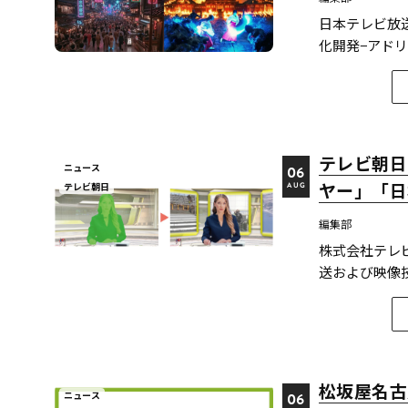
日本テレビ放
化開発−アドリ
女忍者」が映像
表した。技術
に関連す...
テレビ朝日
ニュース
06
ヤー」「日
テレビ朝日
AUG
編集部
株式会社テレ
送および映像
と最新のXR
評価を獲得している。 【受賞アワード一覧】 ●2025
優...
松坂屋名古
ニュース
06