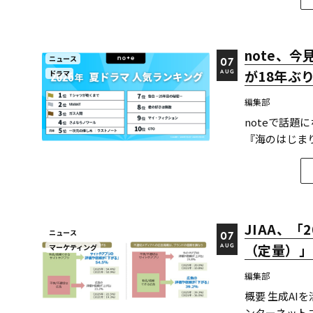
note、
ニュース
07
が18年ぶ
ドラマ
AUG
編集部
noteで話題
『海のはじま
ぶりに地上波
た今回、Net
き、2クール...
JIAA、
ニュース
07
（定量）」
マーケティング
AUG
編集部
概要 生成A
ンターネットユ