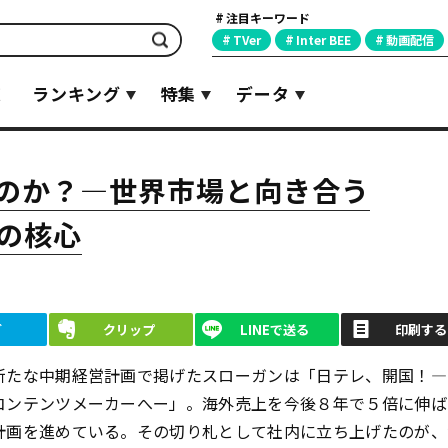
注目キーワード
検索
TVer
Inter BEE
動画配信
覧
ランキング
特集
データ
たのか？―世界市場と向き合う
略の核心
ブ
クリップ
LINEで送る
印刷する
新たな中期経営計画で掲げたスローガンは「日テレ、開国！―
コンテンツメーカーへー」。海外売上を今後８年で５倍に伸ば
計画を進めている。その切り札として社内に立ち上げたのが、