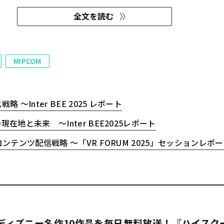
マット制作スタジオ「GYOKURO STUDIO」である。世界
全文を読む
を専属スタジオという...
MIPCOM
Inter BEE 2025 レポート
地と未来 〜Inter BEE2025レポート
ツ配信戦略 〜「VR FORUM 2025」セッションレポート（3）
でディズニー名作10作品を毎日無料放送！『ハイスク