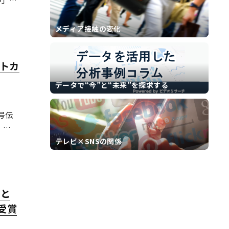
詐欺広
方、通
メディア接触の変化
ートカ
データで“今”と“未来”を探求する
号伝
、
『北海
テレビ×SNSの関係
ど・ろ
賞と
受賞