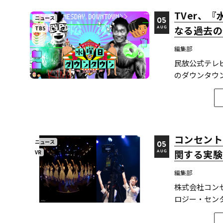
TVer、
ニュース
05
なる過去の
TBS
AUG
編集部
民放公式テレ
のダウンタウン
ード計12本
のは今回が初めて
ンタウン...
コンセント
ニュース
05
関する実験
VR
AUG
編集部
株式会社コン
ロジー・センター
下、イマーシ
文が2026年6月8日にarX