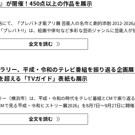
026』が開催！450点以上の作品を展示
にて、『プレバト才能アリ展 芸能人の名作と劇的添削 2012-2026
 「プレバト!!」は、絵画や俳句など多彩な芸術ジャンルに芸能人が
を超一流の講師陣が才能アリ/ナシで厳しく査定する教養バラエテ
全文を読む
では、定番ジャンルの俳句・水彩画から、大漁旗や黒板アートといっ
ラリー、平成・令和のテレビ番組を振り返る企画展
冊を超える「TVガイド」表紙も展示
リー（横浜市）は、平成・令和の時代をテレビ番組とCMで振り返
Mで見る平成・令和ヒストリー展2026」を8月7日～9月27日に開催
全文を読む