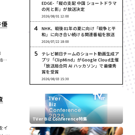
EDGE-「縦の支配 中国 ショートドラマ
の光と影」が放送決定
2026/08/01 12:00
井優
NHK、戦後81年の夏に向け「戦争と平
和」に向き合い続ける関連番組を放送
2026/07/22 18:00
』
テレビ朝日チームのショート動画生成ア
8年
プリ「ClipMind」がGoogle Cloud主催
「放送局合同 AI ハッカソン」で最優秀
 ま
賞を受賞
に続
2026/08/03 15:30
査
TVer Biz Conference特集
をイ
い」が