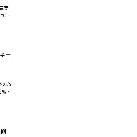
高度
YO巫
を発
、放送
キー
本の放
識AI
高い
添削