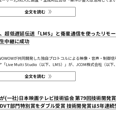
I活用の明示や権利処理など、透明性への配慮が受容の前提になる。 ・
全文を読む
も70％の認知があり、過去1年以内の接触経験は10～20％台。一
、超低遅延伝送「LMS」と衛星通信を使ったリモ
生中継に成功
とWOWOWが共同開発した独自プロトコルによる映像・音声・制御信
Live Multi Studio（以下、LMS）」が、JCOM株式会社（以下
生中継の特別番組に採用された。2026年6月16日にJ:COMが放送した
全文を読む
輿渡御』において、J:COMチャンネル（※1）、地域情報アプリ「
YouTub...
が(一社)日本映画テレビ技術協会 第79回技術開発
DVT部門特別賞をダブル受賞 技術開発賞は5年連続