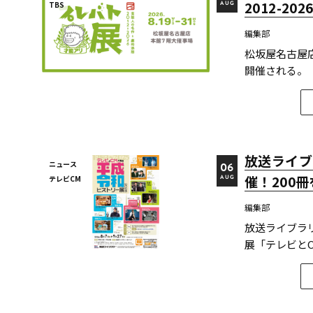
2012-2
TBS
AUG
編集部
松坂屋名古屋店
開催される。
し、その作品
組だ。 本展
大作品...
放送ライブ
ニュース
06
催！200
テレビCM
AUG
編集部
放送ライブラ
展「テレビとC
る。