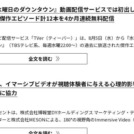
『水曜日のダウンタウン』動画配信サービスでは初出
傑作エピソード計12本を4か月連続無料配信
ビ配信サービス「TVer（ティーバー）」は、8月5日（水）から『
』（TBSテレビ系、毎週水曜22:00～）の過去に放送された傑作
を4か月にわたり配信する。本エピソードが動画配信サービスで配信
全文を読む
となる。TVerはすべて無料で見放題となっている。 『水曜日のダウ
、イマーシブビデオが視聴体験者に与える心理的影
に協力
セントは、株式会社博報堂DYホールディングス マーケティング・
と株式会社MESONによる、180°の視野角のImmersive Video
ブビデオ）を実験刺激に用いた心理実験に協力し、そのプレプリン
全文を読む
ivで公開された。 本実験は、イマーシブビデオの撮影距離が体