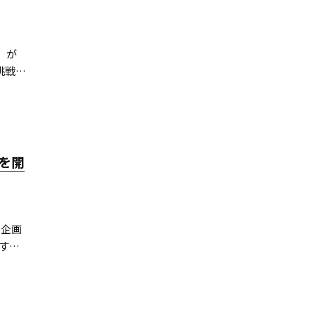
』が
挑戦
ィー番
た巨
を開
る企画
す