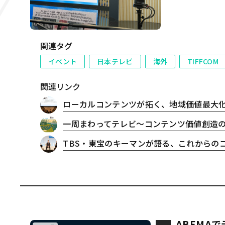
市場向けフォー
バラエティ企画
関連タグ
イベント
日本テレビ
海外
TIFFCOM
関連リンク
ローカルコンテンツが拓く、地域価値最大化戦略 〜
一周まわってテレビ〜コンテンツ価値創造の現在
TBS・東宝のキーマンが語る、これからのコンテン
ABEMA