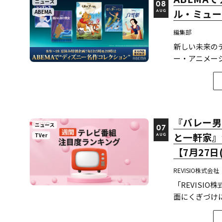
ニュース
08
ル・ミュー
ABEMA
AUG
編集部
新しい未来のテ
ー・アニメー
定した。
『バレー男
ニュース
07
と一軒家』
TVer
AUG
【7月27日
REVISIO株式会社
「REVISI
面にくぎづけ
て、「個人全体
テレビ番組ラ