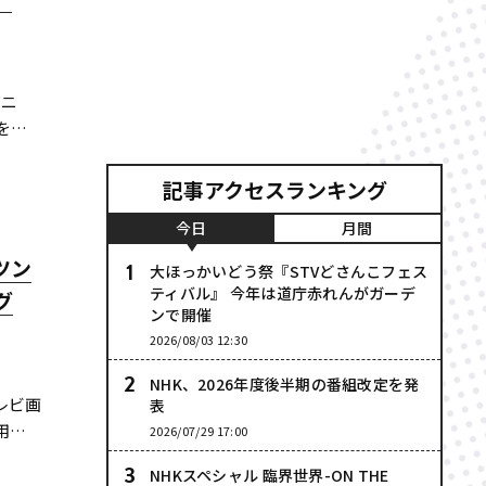
ズニ
を決
記事アクセスランキング
今日
月間
ツン
大ほっかいどう祭『STVどさんこフェス
ティバル』 今年は道庁赤れんがガーデ
グ
ンで開催
2026/08/03 12:30
NHK、2026年度後半期の番組改定を発
レビ画
表
用い
2026/07/29 17:00
」の
NHKスペシャル 臨界世界-ON THE