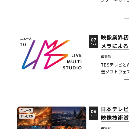
52.0%。A
告は各タイプと
報経...
映像業界初
ニュース
07
メラによる
TBS
AUG
編集部
TBSテレビ
送ソフトウェア「
J:COM）の
道神宮例祭 神
ーかる」（※2）、
日本テレビ
ニュース
06
映像技術賞
テレビCM
AUG
編集部