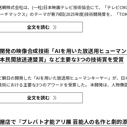
送網株式会社は、(一社)日本映画テレビ技術協会にて、「テレビCM
ーチマックス」のテーマが第79回(2025年度)技術開発賞を、「TOK
技術賞 DVT(デジタルビジュアル技術)部門 特別賞を受賞したこと
全文を読む
開発賞部門では、昨年に続き5年連続の受賞となる。 この賞は毎年
開発の映像合成技術「AIを用いた放送用ヒューマン
本民間放送連盟賞」など主要な3つの技術賞を受賞
ビ朝日の開発した「AIを用いた放送用ヒューマンキーヤー」が、日
技術における主要な3つのアワードを受賞した。 本開発は、人物像認
技術を組み合わせたシステムであり、その革新性と実用性が業界内で
全文を読む
年 日本民間放送連盟賞 技術部門
屋店で『プレバト才能アリ展 芸能人の名作と劇的