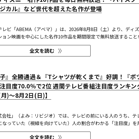
ジカル』など世代を超えた名作が登場
レビ「ABEMA（アベマ）」は、2026年8月8日（土）より、ディ
ション映画を中心にした名作10作品を期間限定で無料放送すること
全文を読む
子』全勝通過＆『Tシャツが乾くまで』好調！『ポ
注目度70.0％で2位 週間テレビ番組注目度ランキン
(月)～8月2日(日)】
O株式会社」（よみ：リビジオ）では、テレビの前にいる人のうち、テ
になっていた（視線を向けていた）人の割合がわかる「注目度」を
」ならびにREVISIOで定義した「コア視聴層（男女13歳～49歳）
全文を読む
ンキングを公開している。