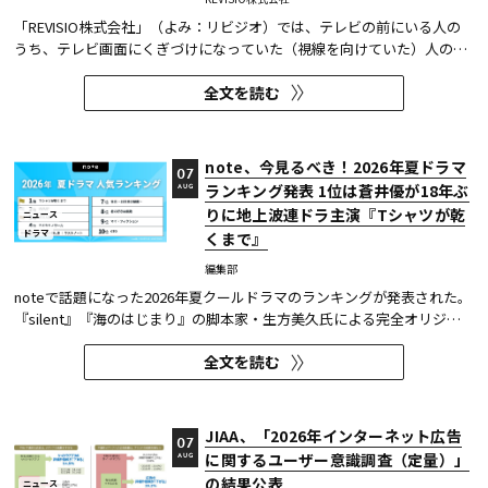
「REVISIO株式会社」（よみ：リビジオ）では、テレビの前にいる人の
うち、テレビ画面にくぎづけになっていた（視線を向けていた）人の割
合がわかる「注目度」を用いて、「個人全体」ならびにREVISIOで定義
全文を読む
した「コア視聴層（男女13歳～49歳）」のテレビ番組ランキングを公開
している。
note、今見るべき！2026年夏ドラマ
07
ランキング発表 1位は蒼井優が18年ぶ
AUG
りに地上波連ドラ主演『Tシャツが乾
ニュース
ドラマ
くまで』
編集部
noteで話題になった2026年夏クールドラマのランキングが発表された。
『silent』『海のはじまり』の脚本家・生方美久氏による完全オリジナ
ル作品で、蒼井優が18年ぶりに地上波連続ドラマの主演を務めた『Tシ
全文を読む
ャツが乾くまで』が第1位に輝いた。 また今回、Netflixの『ガス人間』
が3位にランクイン。春クールの『九条の大罪』に続き、2クール...
JIAA、「2026年インターネット広告
07
に関するユーザー意識調査（定量）」
AUG
の結果公表
ニュース