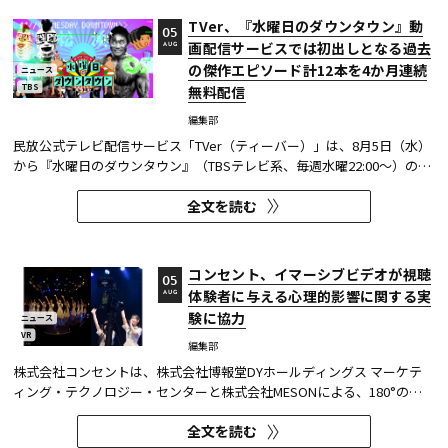
TVer、『水曜日のダウンタウン』動
05
画配信サービスでは初出しとなる過去
AUG
の傑作エピソード計12本を4か月連続
ニュース
TBS
無料配信
編集部
民放公式テレビ配信サービス「TVer（ティーバー）」は、8月5日（水）
から『水曜日のダウンタウン』（TBSテレビ系、毎週水曜22:00～）の過
去に放送された傑作エピソード計12本を4か月にわたり配信する。本エ
全文を読む
ピソードが動画配信サービスで配信されるのは今回が初めてとなる。
TVerはすべて無料で見放題となっている。 『水曜日のダウンタウン...
コンセント、イマーシブビデオが視聴
05
体験者に与える心理的影響に関する実
AUG
験に協力
ニュース
VR
編集部
株式会社コンセントは、株式会社博報堂DYホールディングス マーケテ
ィング・テクノロジー・センターと株式会社MESONによる、180°の視
野角のImmersive Video（以下、イマーシブビデオ）を実験刺激に用い
全文を読む
た心理実験に協力し、そのプレプリント論文が2026年6月8日にarXivで