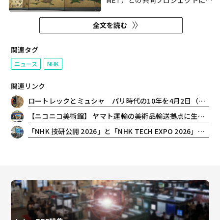
MET）との共同プロジェクトにお
いて、収蔵品の超高精細3DCG制
作に参加した。 日本時間の2月27
全文を読む
日、世界三大美術館のひとつと言
われるMETが、世界に向けてニュ
ースを発表した。 ｢METの代表的
関連タグ
な収蔵品9作品について、NHKと
ニュース
NHK
の共同制作によって超高精細
3DC...
関連リンク
ロートレックとミュシャ パリ時代の10年を4月2日（木）より広島で初開催
【ニコニコ美術館】 ヤマト運輸の美術品輸送拠点に生中継カメラが初潜入 美術館を支える美術品輸送の仕事と技術を特集 8/8（土）15:00〜ニコニコで配信
「NHK 技研公開 2026」と「NHK TECH EXPO 2026」の見どころと展示ラインナップを公開！