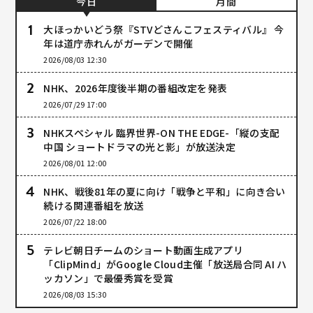
今日
月間
大ほっかいどう祭『STVどさんこフェスティバル』 今
年は道庁赤れんがガーデンで開催
2026/08/03 12:30
NHK、2026年度後半期の番組改定を発表
2026/07/29 17:00
NHKスペシャル 臨界世界-ON THE EDGE-「縦の支配
中国 ショートドラマの光と影」が放送決定
2026/08/01 12:00
NHK、戦後81年の夏に向け「戦争と平和」に向き合い
続ける関連番組を放送
2026/07/22 18:00
テレビ朝日チームのショート動画生成アプリ
「ClipMind」がGoogle Cloud主催「放送局合同 AI ハ
ッカソン」で最優秀賞を受賞
2026/08/03 15:30