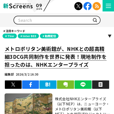
09
AUG
検索
注目キーワード
TVer
Inter BEE
動画配信
メトロポリタン美術館が、NHKとの超高精
細3DCG共同制作を世界に発表！現地制作を
担ったのは、NHKエンタープライズ
編集部
2026/3/2 16:30
ツイート
シェア
はてブ
クリップ
LINEで送る
印
株式会社NHKエンタープライズ
（以下NEP）は、ニューヨーク・
メトロポリタン美術館（以下