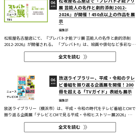
松坂屋名古屋店で『プレバト才能アリ
06
展 芸能人の名作と劇的添削 2012-
AUG
2026』が開催！450点以上の作品を展
ニュース
TBS
示
編集部
松坂屋名古屋店にて、『プレバト才能アリ展 芸能人の名作と劇的添削
2012-2026』が開催される。 「プレバト!!」は、絵画や俳句など多彩な芸
術ジャンルに芸能人が挑戦し、その作品を超一流の講師陣が才能アリ/ナ
全文を読む
シで厳しく査定する教養バラエティー番組だ。 本展では、定番ジャンル
の俳句・水彩画から、大漁旗や黒板アートといった巨大作品...
放送ライブラリー、平成・令和のテレ
06
ビ番組を振り返る企画展を開催！200
AUG
冊を超える「TVガイド」表紙も展示
ニュース
テレビCM
編集部
放送ライブラリー（横浜市）は、平成・令和の時代をテレビ番組とCMで
振り返る企画展「テレビとCMで見る平成・令和ヒストリー展2026」を8
月7日～9月27日に開催する。
全文を読む