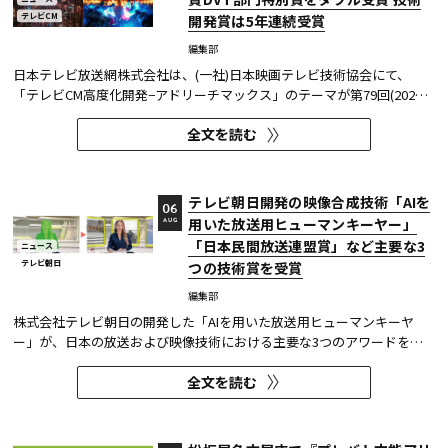
テレビCM
開発賞は5年連続受賞
編集部
日本テレビ放送網株式会社は、(一社)日本映画テレビ技術協会にて、
「テレビCM高度化開発−アドリーチマックス」のテーマが第79回(2025
年度)技術開発賞を、「TOKYO巫女忍者」が映像技術賞 DVT(デジタルビ
全文を読む
ジュアル技術)部門 特別賞を受賞したことを発表した。技術開発賞部門
では、昨年に続き5年連続の受賞となる。 この賞は毎年、放送に関連
す...
テレビ朝日開発の映像合成技術「AIを
06
用いた放送用ヒューマンキーヤー」
AUG
「日本民間放送連盟賞」など主要な3
ニュース
テレビ朝日
つの技術賞を受賞
編集部
株式会社テレビ朝日の開発した「AIを用いた放送用ヒューマンキーヤ
ー」が、日本の放送および映像技術における主要な3つのアワードを受
賞した。 本開発は、人物像認識AIと最新のXR技術を組み合わせたシステ
全文を読む
ムであり、その革新性と実用性が業界内で高い評価を獲得している。
【受賞アワード一覧】 ●2025年 日本民間放送連盟賞 技術部門優...