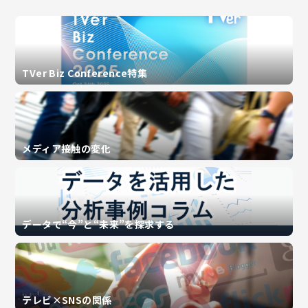
TVer Biz Conference特集
メディア接触の変化
データで“今”と“未来”を探求する
テレビ×SNSの関係