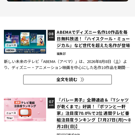
ABEMAでディズニー名作10作品を毎
08
日無料放送！『ハイスクール・ミュー
AUG
ジカル』など世代を超えた名作が登場
ニュース
ABEMA
編集部
新しい未来のテレビ「ABEMA（アベマ）」は、2026年8月8日（土）よ
り、ディズニー・アニメーション映画を中心にした名作10作品を期間限
定で無料放送することを決定した。
全文を読む
『バレー男子』全勝通過＆『Tシャツ
07
が乾くまで』好調！『ポツンと一軒
AUG
家』注目度70.0％で2位 週間テレビ番
ニュース
TVer
組注目度ランキング【7月27日(月)～8
月2日(日)】
REVISIO株式会社