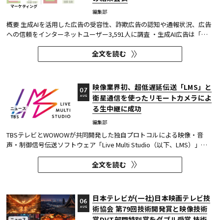
マーケティング
編集部
概要 生成AIを活用した広告の受容性、詐欺広告の認知や通報状況、広告
への信頼をインターネットユーザー3,591人に調査 ・生成AI広告は「条
件が整えば活用してよい」が52.0%。AI活用の明示や権利処理など、透
全文を読む
明性への配慮が受容の前提になる。 ・詐欺広告は各タイプとも70％の認
知があり、過去1年以内の接触経験は10～20％台。一方、通報経...
映像業界初、超低遅延伝送「LMS」と
07
衛星通信を使ったリモートカメラによ
AUG
る生中継に成功
ニュース
TBS
編集部
TBSテレビとWOWOWが共同開発した独自プロトコルによる映像・音
声・制御信号伝送ソフトウェア「Live Multi Studio（以下、LMS）」
が、JCOM株式会社（以下、J:COM）の生中継の特別番組に採用され
全文を読む
た。2026年6月16日にJ:COMが放送した『北海道神宮例祭 神輿渡御』に
おいて、J:COMチャンネル（※1）、地域情報アプリ「ど・ろーかる」
（※2）、YouTub...
日本テレビが(一社)日本映画テレビ技
06
術協会 第79回技術開発賞と映像技術
AUG
賞DVT部門特別賞をダブル受賞 技術
ニュース