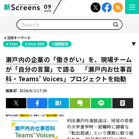
09
AUG
検索
注目キーワード
TVer
Inter BEE
動画配信
瀬戸内の企業の「働きがい」を、現場チーム
が「自分の言葉」で語る 「瀬戸内お仕事百
科・Teams’ Voices」プロジェクトを始動
編集部
2026/6/2 17:30
ツイート
シェア
はてブ
クリップ
LINEで送る
印
KSB瀬戸内海放送は、地域の若者
の大学進学時・就職時に顕著な
「転出超過」という課題に取り組