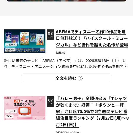
ABEMAでディズニー名作10作品を毎
08
日無料放送！『ハイスクール・ミュー
AUG
ジカル』など世代を超えた名作が登場
ニュース
ABEMA
編集部
新しい未来のテレビ「ABEMA（アベマ）」は、2026年8月8日（土）よ
り、ディズニー・アニメーション映画を中心にした名作10作品を期間限
定で無料放送することを決定した。
全文を読む
『バレー男子』全勝通過＆『Tシャツ
07
が乾くまで』好調！『ポツンと一軒
AUG
家』注目度70.0％で2位 週間テレビ番
ニュース
TVer
組注目度ランキング【7月27日(月)～8
月2日(日)】
REVISIO株式会社