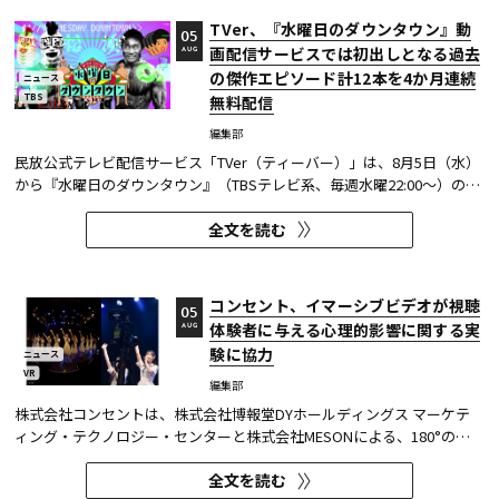
TVer、『水曜日のダウンタウン』動
05
画配信サービスでは初出しとなる過去
AUG
の傑作エピソード計12本を4か月連続
ニュース
TBS
無料配信
編集部
民放公式テレビ配信サービス「TVer（ティーバー）」は、8月5日（水）
から『水曜日のダウンタウン』（TBSテレビ系、毎週水曜22:00～）の過
去に放送された傑作エピソード計12本を4か月にわたり配信する。本エ
全文を読む
ピソードが動画配信サービスで配信されるのは今回が初めてとなる。
TVerはすべて無料で見放題となっている。 『水曜日のダウンタウン...
コンセント、イマーシブビデオが視聴
05
体験者に与える心理的影響に関する実
AUG
験に協力
ニュース
VR
編集部
株式会社コンセントは、株式会社博報堂DYホールディングス マーケテ
ィング・テクノロジー・センターと株式会社MESONによる、180°の視
野角のImmersive Video（以下、イマーシブビデオ）を実験刺激に用い
全文を読む
た心理実験に協力し、そのプレプリント論文が2026年6月8日にarXivで