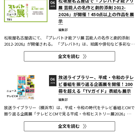
松坂屋名古屋店で『プレバト才能アリ
06
展 芸能人の名作と劇的添削 2012-
AUG
2026』が開催！450点以上の作品を展
ニュース
TBS
示
編集部
松坂屋名古屋店にて、『プレバト才能アリ展 芸能人の名作と劇的添削
2012-2026』が開催される。 「プレバト!!」は、絵画や俳句など多彩な芸
術ジャンルに芸能人が挑戦し、その作品を超一流の講師陣が才能アリ/ナ
全文を読む
シで厳しく査定する教養バラエティー番組だ。 本展では、定番ジャンル
の俳句・水彩画から、大漁旗や黒板アートといった巨大作品...
放送ライブラリー、平成・令和のテレ
06
ビ番組を振り返る企画展を開催！200
AUG
冊を超える「TVガイド」表紙も展示
ニュース
テレビCM
編集部
放送ライブラリー（横浜市）は、平成・令和の時代をテレビ番組とCMで
振り返る企画展「テレビとCMで見る平成・令和ヒストリー展2026」を8
月7日～9月27日に開催する。
全文を読む