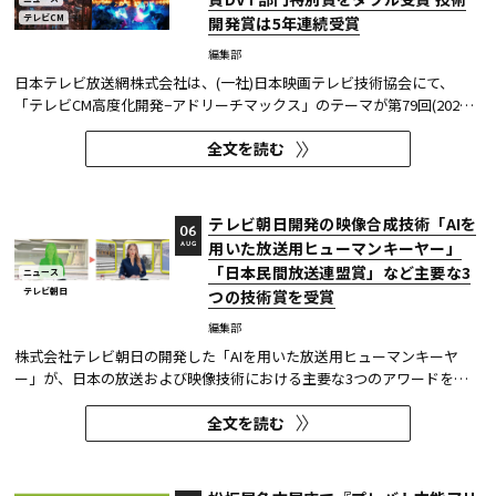
テレビCM
開発賞は5年連続受賞
編集部
日本テレビ放送網株式会社は、(一社)日本映画テレビ技術協会にて、
「テレビCM高度化開発−アドリーチマックス」のテーマが第79回(2025
年度)技術開発賞を、「TOKYO巫女忍者」が映像技術賞 DVT(デジタルビ
全文を読む
ジュアル技術)部門 特別賞を受賞したことを発表した。技術開発賞部門
では、昨年に続き5年連続の受賞となる。 この賞は毎年、放送に関連
す...
テレビ朝日開発の映像合成技術「AIを
06
用いた放送用ヒューマンキーヤー」
AUG
「日本民間放送連盟賞」など主要な3
ニュース
テレビ朝日
つの技術賞を受賞
編集部
株式会社テレビ朝日の開発した「AIを用いた放送用ヒューマンキーヤ
ー」が、日本の放送および映像技術における主要な3つのアワードを受
賞した。 本開発は、人物像認識AIと最新のXR技術を組み合わせたシステ
全文を読む
ムであり、その革新性と実用性が業界内で高い評価を獲得している。
【受賞アワード一覧】 ●2025年 日本民間放送連盟賞 技術部門優...