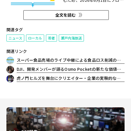
むため、2026年6月1日にプロジ
ェクト「瀬戸内お仕事百科・
Teams’ Voices」を立ち上げた。
全文を読む
本プロジェクトでは、学生が就職
活動で必要としている企業情報の
うち、給与や福利厚生といった情
関連タグ
報ではなく、職場の中での「人と
ニュース
ローカル
若者
瀬戸内海放送
人の関係」にフォーカス...
関連リンク
スーパー食品売場のライブ中継による食品ロス削減の取り組み「のこり福キャンペーン2026」を実施
DJI、開発メンバーが語るOsmo Pocketの新たな価値を紹介。Vlogカメラの枠を超える「コンパクトシネマカメラ」の境地へ
虎ノ門ヒルズを舞台にクリエイター・企業の実験的なプロダクトやアートが集う新たな祭典「TOKYO PROTOTYPE」出展者決定