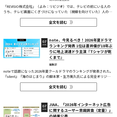
「REVISIO株式会社」（よみ：リビジオ）では、テレビの前にいる人の
うち、テレビ画面にくぎづけになっていた（視線を向けていた）人の割
合がわかる「注目度」を用いて、「個人全体」ならびにREVISIOで定義
全文を読む
した「コア視聴層（男女13歳～49歳）」のテレビ番組ランキングを公開
している。
note、今見るべき！2026年夏ドラマ
07
ランキング発表 1位は蒼井優が18年ぶ
AUG
りに地上波連ドラ主演『Tシャツが乾
ニュース
ドラマ
くまで』
編集部
noteで話題になった2026年夏クールドラマのランキングが発表された。
『silent』『海のはじまり』の脚本家・生方美久氏による完全オリジナ
ル作品で、蒼井優が18年ぶりに地上波連続ドラマの主演を務めた『Tシ
全文を読む
ャツが乾くまで』が第1位に輝いた。 また今回、Netflixの『ガス人間』
が3位にランクイン。春クールの『九条の大罪』に続き、2クール...
JIAA、「2026年インターネット広告
07
に関するユーザー意識調査（定量）」
AUG
の結果公表
ニュース