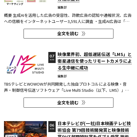
マーケティング
編集部
概要 生成AIを活用した広告の受容性、詐欺広告の認知や通報状況、広告
への信頼をインターネットユーザー3,591人に調査 ・生成AI広告は「条
件が整えば活用してよい」が52.0%。AI活用の明示や権利処理など、透
全文を読む
明性への配慮が受容の前提になる。 ・詐欺広告は各タイプとも70％の認
知があり、過去1年以内の接触経験は10～20％台。一方、通報経...
映像業界初、超低遅延伝送「LMS」と
07
衛星通信を使ったリモートカメラによ
AUG
る生中継に成功
ニュース
TBS
編集部
TBSテレビとWOWOWが共同開発した独自プロトコルによる映像・音
声・制御信号伝送ソフトウェア「Live Multi Studio（以下、LMS）」
が、JCOM株式会社（以下、J:COM）の生中継の特別番組に採用され
全文を読む
た。2026年6月16日にJ:COMが放送した『北海道神宮例祭 神輿渡御』に
おいて、J:COMチャンネル（※1）、地域情報アプリ「ど・ろーかる」
（※2）、YouTub...
日本テレビが(一社)日本映画テレビ技
06
術協会 第79回技術開発賞と映像技術
AUG
賞DVT部門特別賞をダブル受賞 技術
ニュース