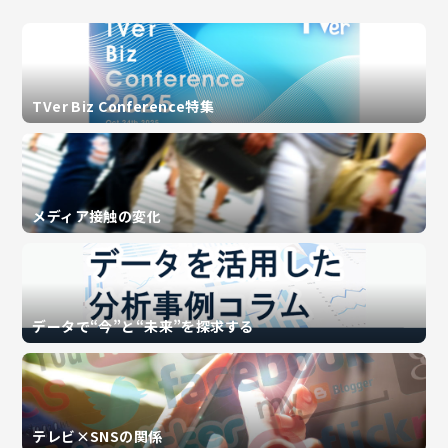
TVer Biz Conference特集
メディア接触の変化
データで“今”と“未来”を探求する
テレビ×SNSの関係