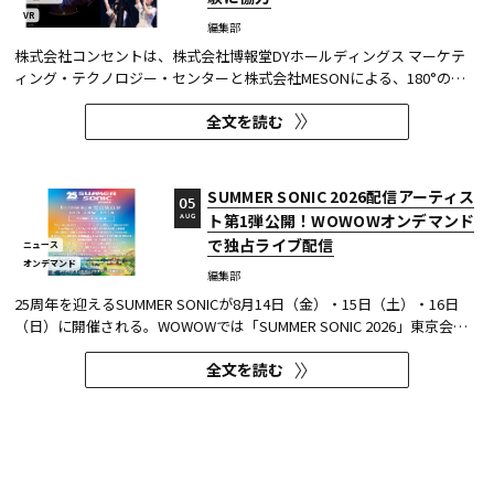
VR
編集部
株式会社コンセントは、株式会社博報堂DYホールディングス マーケテ
ィング・テクノロジー・センターと株式会社MESONによる、180°の視
野角のImmersive Video（以下、イマーシブビデオ）を実験刺激に用い
全文を読む
た心理実験に協力し、そのプレプリント論文が2026年6月8日にarXivで
公開された。 本実験は、イマーシブビデオの撮影距離が体験者の「そ...
SUMMER SONIC 2026配信アーティス
05
ト第1弾公開！WOWOWオンデマンド
AUG
で独占ライブ配信
ニュース
オンデマンド
編集部
25周年を迎えるSUMMER SONICが8月14日（金）・15日（土）・16日
（日）に開催される。WOWOWでは「SUMMER SONIC 2026」東京会場
のZOZOマリンスタジアムと幕張メッセから、マリンステージ、マウン
全文を読む
テンステージ、ソニックステージ、パシフィックステージの模様を、3
日間にわたりWOWOWオンデマンドで独占ライブ配信する。 今回、配信
アーティスト...
【TVer】堺雅人主演
04
『VIVANT(2026)』第1話が887万再生
AUG
突破！全番組における単一エピソード
ニュース