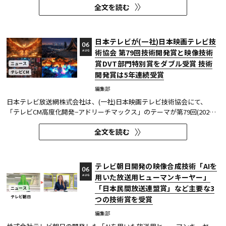
全文を読む
た。2026年6月16日にJ:COMが放送した『北海道神宮例祭 神輿渡御』に
おいて、J:COMチャンネル（※1）、地域情報アプリ「ど・ろーかる」
（※2）、YouTub...
日本テレビが(一社)日本映画テレビ技
06
術協会 第79回技術開発賞と映像技術
AUG
賞DVT部門特別賞をダブル受賞 技術
ニュース
テレビCM
開発賞は5年連続受賞
編集部
日本テレビ放送網株式会社は、(一社)日本映画テレビ技術協会にて、
「テレビCM高度化開発−アドリーチマックス」のテーマが第79回(2025
年度)技術開発賞を、「TOKYO巫女忍者」が映像技術賞 DVT(デジタルビ
全文を読む
ジュアル技術)部門 特別賞を受賞したことを発表した。技術開発賞部門
では、昨年に続き5年連続の受賞となる。 この賞は毎年、放送に関連
す...
テレビ朝日開発の映像合成技術「AIを
06
用いた放送用ヒューマンキーヤー」
AUG
「日本民間放送連盟賞」など主要な3
ニュース
テレビ朝日
つの技術賞を受賞
編集部