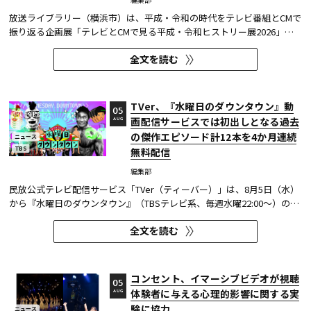
放送ライブラリー（横浜市）は、平成・令和の時代をテレビ番組とCMで
振り返る企画展「テレビとCMで見る平成・令和ヒストリー展2026」を8
月7日～9月27日に開催する。
全文を読む
TVer、『水曜日のダウンタウン』動
05
画配信サービスでは初出しとなる過去
AUG
の傑作エピソード計12本を4か月連続
ニュース
TBS
無料配信
編集部
民放公式テレビ配信サービス「TVer（ティーバー）」は、8月5日（水）
から『水曜日のダウンタウン』（TBSテレビ系、毎週水曜22:00～）の過
去に放送された傑作エピソード計12本を4か月にわたり配信する。本エ
全文を読む
ピソードが動画配信サービスで配信されるのは今回が初めてとなる。
TVerはすべて無料で見放題となっている。 『水曜日のダウンタウン...
コンセント、イマーシブビデオが視聴
05
体験者に与える心理的影響に関する実
AUG
験に協力
ニュース