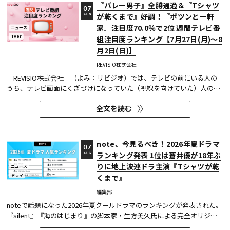
『バレー男子』全勝通過＆『Tシャツ
07
が乾くまで』好調！『ポツンと一軒
AUG
家』注目度70.0％で2位 週間テレビ番
ニュース
TVer
組注目度ランキング【7月27日(月)～8
月2日(日)】
REVISIO株式会社
「REVISIO株式会社」（よみ：リビジオ）では、テレビの前にいる人の
うち、テレビ画面にくぎづけになっていた（視線を向けていた）人の割
合がわかる「注目度」を用いて、「個人全体」ならびにREVISIOで定義
全文を読む
した「コア視聴層（男女13歳～49歳）」のテレビ番組ランキングを公開
している。
note、今見るべき！2026年夏ドラマ
07
ランキング発表 1位は蒼井優が18年ぶ
AUG
りに地上波連ドラ主演『Tシャツが乾
ニュース
ドラマ
くまで』
編集部
noteで話題になった2026年夏クールドラマのランキングが発表された。
『silent』『海のはじまり』の脚本家・生方美久氏による完全オリジナ
ル作品で、蒼井優が18年ぶりに地上波連続ドラマの主演を務めた『Tシ