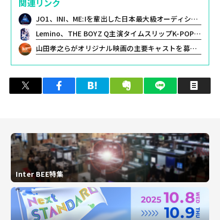
関連リンク
JO1、INI、ME:Iを輩出した日本最大級オーディション番組第4弾「PRODUCE 101 JAPAN 新世界」始動！Leminoで独占無料配信決定
Lemino、THE BOYZ Q主演タイムスリップK-POPロマンスコメディ「推しデビュ― ～My Idol, My Debut～」を日韓同時・独占配信へ
山田孝之らがオリジナル映画の主要キャストを募る大規模俳優オーディションを開催！映像配信サービス「Lemino」にて独占配信決定
ツイート
シェア
はてブ
クリップ
LINEで送る
印
Inter BEE特集