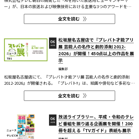
株式会社テレビ朝日の開発した「AIを用いた放送用ヒューマンキーヤ
ー」が、日本の放送および映像技術における主要な3つのアワードを受
賞した。 本開発は、人物像認識AIと最新のXR技術を組み合わせたシステ
全文を読む
ムであり、その革新性と実用性が業界内で高い評価を獲得している。
【受賞アワード一覧】 ●2025年 日本民間放送連盟賞 技術部門優...
松坂屋名古屋店で『プレバト才能アリ
06
展 芸能人の名作と劇的添削 2012-
AUG
2026』が開催！450点以上の作品を展
ニュース
TBS
示
編集部
松坂屋名古屋店にて、『プレバト才能アリ展 芸能人の名作と劇的添削
2012-2026』が開催される。 「プレバト!!」は、絵画や俳句など多彩な芸
術ジャンルに芸能人が挑戦し、その作品を超一流の講師陣が才能アリ/ナ
全文を読む
シで厳しく査定する教養バラエティー番組だ。 本展では、定番ジャンル
の俳句・水彩画から、大漁旗や黒板アートといった巨大作品...
放送ライブラリー、平成・令和のテレ
06
ビ番組を振り返る企画展を開催！200
AUG
冊を超える「TVガイド」表紙も展示
ニュース
テレビCM
編集部