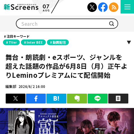
07
AUG
検索
注目キーワード
TVer
Inter BEE
動画配信
舞台・朗読劇・eスポーツ、ジャンルを
超えた話題の作品が6月8日（月）正午よ
りLeminoプレミアムにて配信開始
編集部
2026/6/2 16:00
ツイート
シェア
はてブ
クリップ
LINEで送る
印