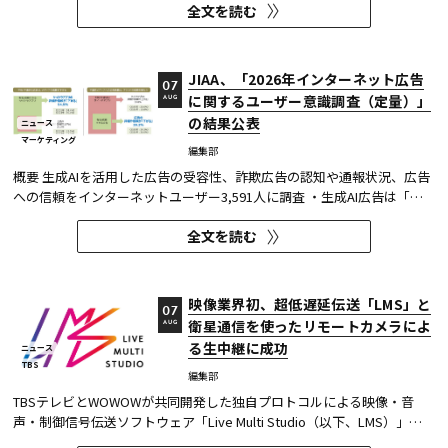
全文を読む
ャツが乾くまで』が第1位に輝いた。 また今回、Netflixの『ガス人間』
が3位にランクイン。春クールの『九条の大罪』に続き、2クール...
JIAA、「2026年インターネット広告
07
に関するユーザー意識調査（定量）」
AUG
の結果公表
ニュース
マーケティング
編集部
概要 生成AIを活用した広告の受容性、詐欺広告の認知や通報状況、広告
への信頼をインターネットユーザー3,591人に調査 ・生成AI広告は「条
件が整えば活用してよい」が52.0%。AI活用の明示や権利処理など、透
全文を読む
明性への配慮が受容の前提になる。 ・詐欺広告は各タイプとも70％の認
知があり、過去1年以内の接触経験は10～20％台。一方、通報経...
映像業界初、超低遅延伝送「LMS」と
07
衛星通信を使ったリモートカメラによ
AUG
る生中継に成功
ニュース
TBS
編集部
TBSテレビとWOWOWが共同開発した独自プロトコルによる映像・音
声・制御信号伝送ソフトウェア「Live Multi Studio（以下、LMS）」
が、JCOM株式会社（以下、J:COM）の生中継の特別番組に採用され