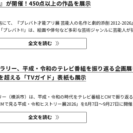
026』が開催！450点以上の作品を展示
にて、『プレバト才能アリ展 芸能人の名作と劇的添削 2012-2026
 「プレバト!!」は、絵画や俳句など多彩な芸術ジャンルに芸能人が
を超一流の講師陣が才能アリ/ナシで厳しく査定する教養バラエテ
全文を読む
では、定番ジャンルの俳句・水彩画から、大漁旗や黒板アートといっ
ラリー、平成・令和のテレビ番組を振り返る企画展
冊を超える「TVガイド」表紙も展示
リー（横浜市）は、平成・令和の時代をテレビ番組とCMで振り返
Mで見る平成・令和ヒストリー展2026」を8月7日～9月27日に開催
全文を読む