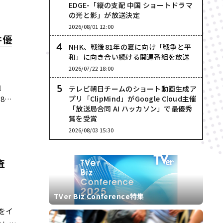
EDGE-「縦の支配 中国 ショートドラマ
の光と影」が放送決定
2026/08/01 12:00
井優
NHK、戦後81年の夏に向け「戦争と平
和」に向き合い続ける関連番組を放送
2026/07/22 18:00
』
テレビ朝日チームのショート動画生成ア
8年
プリ「ClipMind」がGoogle Cloud主催
「放送局合同 AI ハッカソン」で最優秀
 ま
賞を受賞
に続
2026/08/03 15:30
査
TVer Biz Conference特集
をイ
い」が