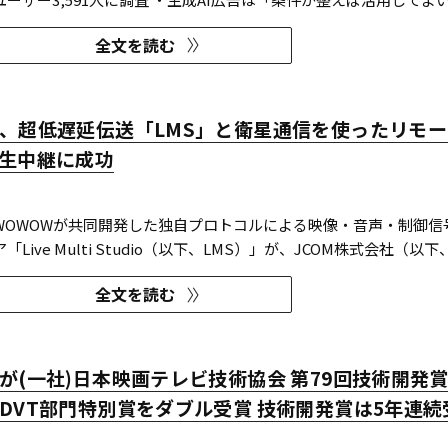
I活用の明示や権利処理など、透明性への配慮が受容の前提になる。 ・
全文を読む
も70％の認知があり、過去1年以内の接触経験は10～20％台。一
、超低遅延伝送「LMS」と衛星通信を使ったリモ
生中継に成功
とWOWOWが共同開発した独自プロトコルによる映像・音声・制御信
Live Multi Studio（以下、LMS）」が、JCOM株式会社（以下
生中継の特別番組に採用された。2026年6月16日にJ:COMが放送した
全文を読む
輿渡御』において、J:COMチャンネル（※1）、地域情報アプリ「
YouTub...
が(一社)日本映画テレビ技術協会 第79回技術開発
DVT部門特別賞をダブル受賞 技術開発賞は5年連続