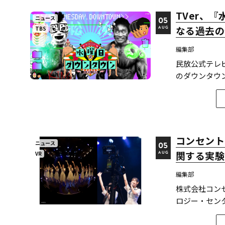
TVer、
ニュース
05
なる過去の
TBS
AUG
編集部
民放公式テレ
のダウンタウン
ード計12本
のは今回が初めて
ンタウン...
コンセント
ニュース
05
関する実験
VR
AUG
編集部
株式会社コン
ロジー・センター
下、イマーシ
文が2026年6月8日にarX