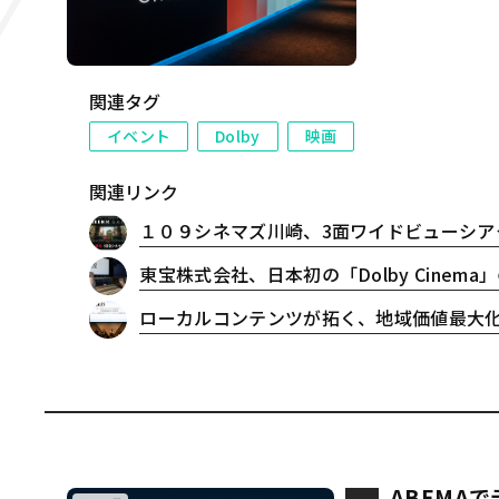
井町では、ドル
Cinema（ド
関連タグ
イベント
Dolby
映画
関連リンク
１０９シネマズ川崎、3面ワイドビューシアター「SCREENX」とオ
東宝株式会社、日本初の「Dolby Cinema」の制
ローカルコンテンツが拓く、地域価値最大化戦略 〜
ABEMA