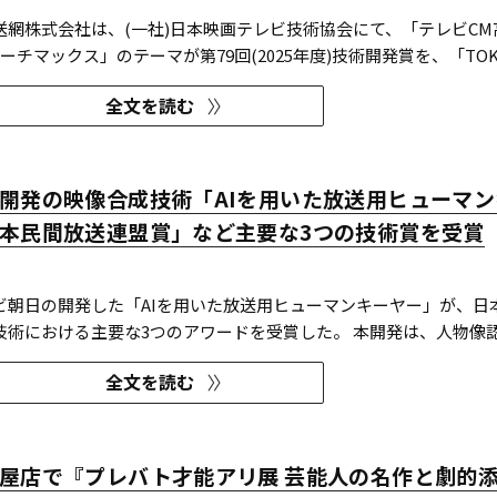
送網株式会社は、(一社)日本映画テレビ技術協会にて、「テレビCM
ーチマックス」のテーマが第79回(2025年度)技術開発賞を、「TOK
技術賞 DVT(デジタルビジュアル技術)部門 特別賞を受賞したこと
全文を読む
開発賞部門では、昨年に続き5年連続の受賞となる。 この賞は毎年
開発の映像合成技術「AIを用いた放送用ヒューマン
本民間放送連盟賞」など主要な3つの技術賞を受賞
ビ朝日の開発した「AIを用いた放送用ヒューマンキーヤー」が、日
技術における主要な3つのアワードを受賞した。 本開発は、人物像認
技術を組み合わせたシステムであり、その革新性と実用性が業界内で
全文を読む
年 日本民間放送連盟賞 技術部門
屋店で『プレバト才能アリ展 芸能人の名作と劇的