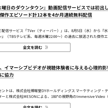
『水曜日のダウンタウン』動画配信サービスでは初出
傑作エピソード計12本を4か月連続無料配信
ビ配信サービス「TVer（ティーバー）」は、8月5日（水）から『
』（TBSテレビ系、毎週水曜22:00～）の過去に放送された傑作
を4か月にわたり配信する。本エピソードが動画配信サービスで配信
全文を読む
となる。TVerはすべて無料で見放題となっている。 『水曜日のダウ
、イマーシブビデオが視聴体験者に与える心理的影
に協力
セントは、株式会社博報堂DYホールディングス マーケティング・
と株式会社MESONによる、180°の視野角のImmersive Video
ブビデオ）を実験刺激に用いた心理実験に協力し、そのプレプリン
全文を読む
ivで公開された。 本実験は、イマーシブビデオの撮影距離が体