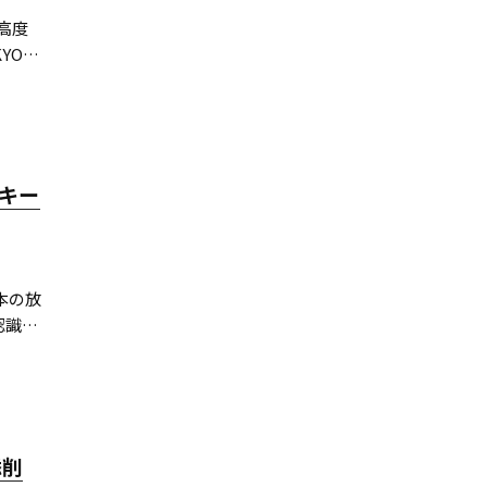
高度
YO巫
を発
、放送
キー
本の放
識AI
高い
添削