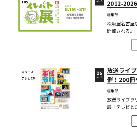
2012-2
TBS
AUG
編集部
松坂屋名古屋店
開催される。
し、その作品
組だ。 本展
大作品...
放送ライブ
ニュース
06
催！200
テレビCM
AUG
編集部
放送ライブラ
展「テレビとC
る。