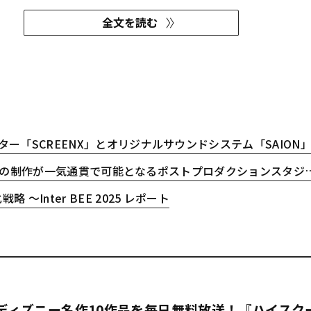
ビーラボラトリーズが開発した最新の高品質シアターDolby
全文を読む
ルビーシネマ）を、都内の...
リジナルサウンドシステム「SAION」が融合した「SCREENX｜SAION」を日本初導入
作が一気通貫で可能となるポストプロダクションスタジオを東宝スタジオ内に設置
Inter BEE 2025 レポート
でディズニー名作10作品を毎日無料放送！『ハイスク