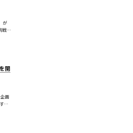
』が
挑戦
ィー番
た巨
を開
る企画
す