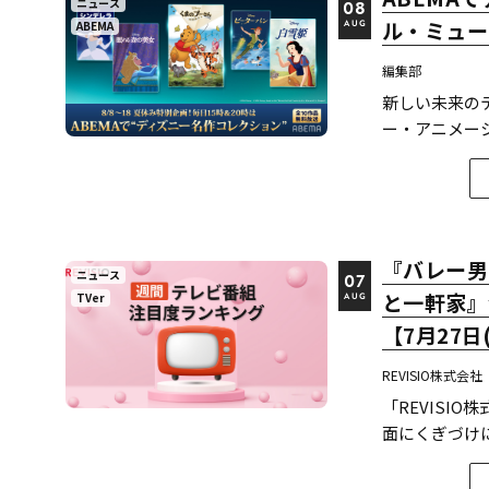
ニュース
08
ル・ミュー
ABEMA
AUG
編集部
新しい未来のテ
ー・アニメー
定した。
『バレー男
ニュース
07
と一軒家』
TVer
AUG
【7月27日
REVISIO株式会社
「REVISI
面にくぎづけ
て、「個人全体
テレビ番組ラ