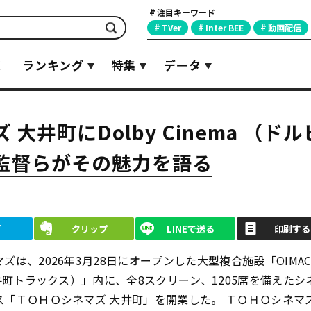
注目キーワード
検索
TVer
Inter BEE
動画配信
覧
ランキング
特集
データ
井町にDolby Cinema （ドル
監督らがその魅力を語る
ブ
クリップ
LINEで送る
印刷する
ズは、2026年3月28日にオープンした大型複合施設「OIMAC
大井町トラックス）」内に、全8スクリーン、1205席を備えたシ
ＯＨＯシネマズ 大井町」を開業した。 ＴＯＨＯシネマズ 大