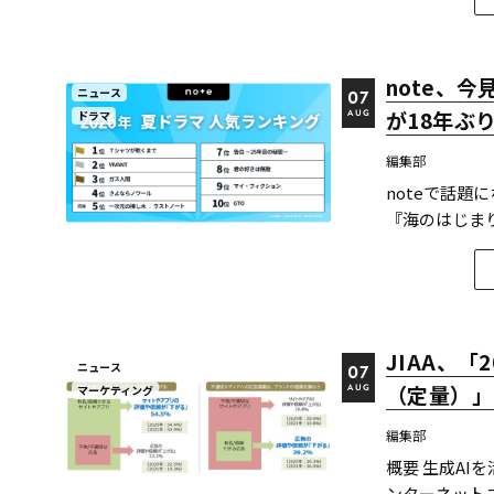
note、
ニュース
07
が18年ぶ
ドラマ
AUG
編集部
noteで話題
『海のはじま
ぶりに地上波
た今回、Net
き、2クール...
JIAA、
ニュース
07
（定量）」
マーケティング
AUG
編集部
概要 生成A
ンターネットユ