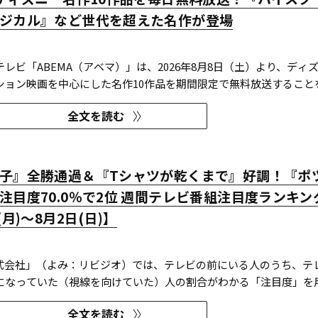
ジカル』など世代を超えた名作が登場
レビ「ABEMA（アベマ）」は、2026年8月8日（土）より、ディ
ション映画を中心にした名作10作品を期間限定で無料放送すること
全文を読む
子』全勝通過＆『Tシャツが乾くまで』好調！『ポ
注目度70.0％で2位 週間テレビ番組注目度ランキン
(月)～8月2日(日)】
O株式会社」（よみ：リビジオ）では、テレビの前にいる人のうち、テ
になっていた（視線を向けていた）人の割合がわかる「注目度」を
」ならびにREVISIOで定義した「コア視聴層（男女13歳～49歳）
全文を読む
ンキングを公開している。