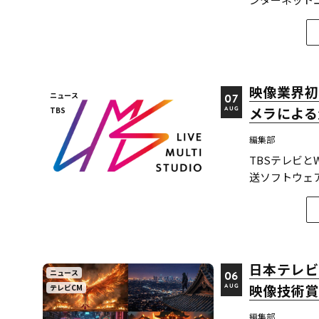
52.0%。A
告は各タイプと
報経...
映像業界初
ニュース
07
メラによる
TBS
AUG
編集部
TBSテレビ
送ソフトウェア「
J:COM）の
道神宮例祭 神
ーかる」（※2）、
日本テレビ
ニュース
06
映像技術賞
テレビCM
AUG
編集部