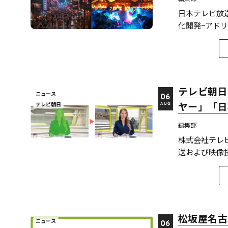
日本テレビ放
化開発−アドリ
女忍者」が映像
表した。技術
に関連す...
テレビ朝日
ニュース
06
ヤー」「日
テレビ朝日
AUG
編集部
株式会社テレ
送および映像
と最新のXR
評価を獲得している。 【受賞アワード一覧】 ●2025
優...
松坂屋名古
ニュース
06