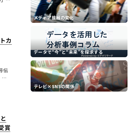
詐欺広
方、通
メディア接触の変化
ートカ
データで“今”と“未来”を探求する
号伝
、
『北海
テレビ×SNSの関係
ど・ろ
賞と
受賞