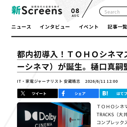
08
AUG
ニュース
インタビュー
イベント
記事一
都内初導入！ＴＯＨＯシネマズ 大
ーシネマ）が誕生。樋口真嗣
IT・家電ジャーナリスト 安蔵靖志
2026/6/11 12:00
ツイート
シェア
はて
ＴＯＨＯシネマ
TRACKS（
コンプレックス「Ｔ