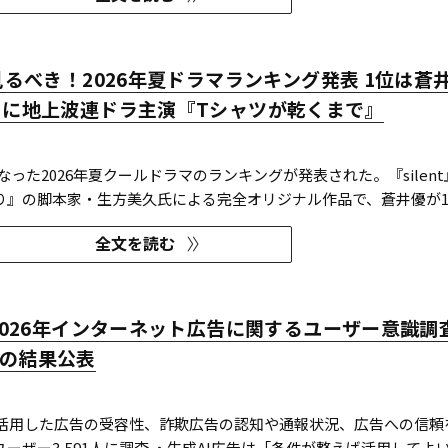
今見るべき！2026年夏ドラマランキング発表 1位は蒼
りに地上波連ドラ主演『Tシャツが乾くまで』
になった2026年夏クールドラマのランキングが発表された。『silent
り』の脚本家・生方美久氏による完全オリジナル作品で、蒼井優が1
連続ドラマの主演を務めた『Tシャツが乾くまで』が第1位に輝いた。
全文を読む
flixの『ガス人間』が3位にランクイン。春クールの『九条の大罪』
「2026年インターネット広告に関するユーザー意識調
の結果公表
Iを活用した広告の受容性、詐欺広告の認知や通報状況、広告への信頼
ーザー3,591人に調査 ・生成AI広告は「条件が整えば活用してよ