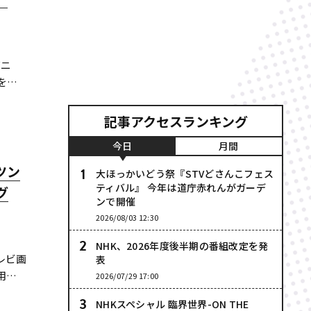
ズニ
を決
記事アクセスランキング
今日
月間
ツン
大ほっかいどう祭『STVどさんこフェス
ティバル』 今年は道庁赤れんがガーデ
グ
ンで開催
2026/08/03 12:30
NHK、2026年度後半期の番組改定を発
レビ画
表
用い
2026/07/29 17:00
」の
NHKスペシャル 臨界世界-ON THE