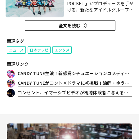
POCKET」がプロデュースを手が
ける、新たなアイドルグループ
「MixVeil（ミックスベール）」
の誕生が発表された。 グループコ
全文を読む
ンセプトに掲げるのは、「ベール
をまとうように変化し、新しい景
色を映し出す。」 一つのイメージ
関連タグ
に留まることなく、ベールをまと
ニュース
日本テレビ
エンタメ
うように姿を変えな...
関連リンク
CANDY TUNE主演！新感覚シチュエーションコメディドラマ『原宿てれび。』が7月1日(水)に初のオフラインイベントを豊洲PITにて開催決定！
CANDY TUNEがコント×ドラマに初挑戦！錦鯉・ゆうたろうと共演する新感覚シチュエーションコメディ『原宿てれび。』配信決定
コンセント、イマーシブビデオが視聴体験者に与える心理的影響に関する実験に協力