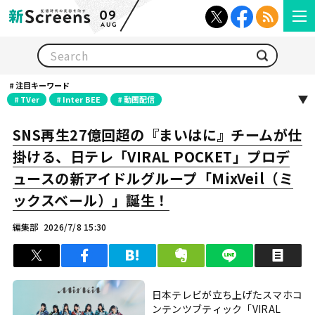
09
AUG
検索
注目キーワード
TVer
Inter BEE
動画配信
SNS再生27億回超の『まいはに』チームが仕
掛ける、日テレ「VIRAL POCKET」プロデ
ュースの新アイドルグループ「MixVeil（ミ
ックスベール）」誕生！
編集部
2026/7/8 15:30
ツイート
シェア
はてブ
クリップ
LINEで送る
印
日本テレビが立ち上げたスマホコ
ンテンツブティック「VIRAL