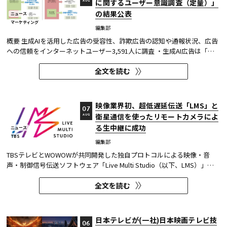
に関するユーザー意識調査（定量）」
AUG
の結果公表
ニュース
マーケティング
編集部
概要 生成AIを活用した広告の受容性、詐欺広告の認知や通報状況、広告
への信頼をインターネットユーザー3,591人に調査 ・生成AI広告は「条
件が整えば活用してよい」が52.0%。AI活用の明示や権利処理など、透
全文を読む
明性への配慮が受容の前提になる。 ・詐欺広告は各タイプとも70％の認
知があり、過去1年以内の接触経験は10～20％台。一方、通報経...
映像業界初、超低遅延伝送「LMS」と
07
衛星通信を使ったリモートカメラによ
AUG
る生中継に成功
ニュース
TBS
編集部
TBSテレビとWOWOWが共同開発した独自プロトコルによる映像・音
声・制御信号伝送ソフトウェア「Live Multi Studio（以下、LMS）」
が、JCOM株式会社（以下、J:COM）の生中継の特別番組に採用され
全文を読む
た。2026年6月16日にJ:COMが放送した『北海道神宮例祭 神輿渡御』に
おいて、J:COMチャンネル（※1）、地域情報アプリ「ど・ろーかる」
（※2）、YouTub...
日本テレビが(一社)日本映画テレビ技
06