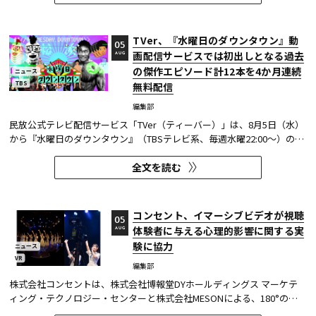
TVer、『水曜日のダウンタウン』動
05
画配信サービスでは初出しとなる過去
AUG
の傑作エピソード計12本を4か月連続
ニュース
TBS
無料配信
編集部
民放公式テレビ配信サービス「TVer（ティーバー）」は、8月5日（水）
から『水曜日のダウンタウン』（TBSテレビ系、毎週水曜22:00～）の過
去に放送された傑作エピソード計12本を4か月にわたり配信する。本エ
全文を読む
ピソードが動画配信サービスで配信されるのは今回が初めてとなる。
TVerはすべて無料で見放題となっている。 『水曜日のダウンタウン...
コンセント、イマーシブビデオが視聴
05
体験者に与える心理的影響に関する実
AUG
験に協力
ニュース
VR
編集部
株式会社コンセントは、株式会社博報堂DYホールディングス マーケテ
ィング・テクノロジー・センターと株式会社MESONによる、180°の視
野角のImmersive Video（以下、イマーシブビデオ）を実験刺激に用い