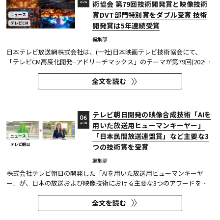
術協会 第79回技術開発賞と映像技術
AUG
賞DVT部門特別賞をダブル受賞 技術
ニュース
テレビCM
開発賞は5年連続受賞
編集部
日本テレビ放送網株式会社は、(一社)日本映画テレビ技術協会にて、
「テレビCM高度化開発−アドリーチマックス」のテーマが第79回(2025
年度)技術開発賞を、「TOKYO巫女忍者」が映像技術賞 DVT(デジタルビ
全文を読む
ジュアル技術)部門 特別賞を受賞したことを発表した。技術開発賞部門
では、昨年に続き5年連続の受賞となる。 この賞は毎年、放送に関連
す...
テレビ朝日開発の映像合成技術「AIを
06
用いた放送用ヒューマンキーヤー」
AUG
「日本民間放送連盟賞」など主要な3
ニュース
テレビ朝日
つの技術賞を受賞
編集部
株式会社テレビ朝日の開発した「AIを用いた放送用ヒューマンキーヤ
ー」が、日本の放送および映像技術における主要な3つのアワードを受
賞した。 本開発は、人物像認識AIと最新のXR技術を組み合わせたシステ
全文を読む
ムであり、その革新性と実用性が業界内で高い評価を獲得している。
【受賞アワード一覧】 ●2025年 日本民間放送連盟賞 技術部門優...