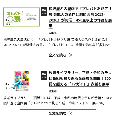
松坂屋名古屋店で『プレバト才能アリ
06
展 芸能人の名作と劇的添削 2012-
AUG
2026』が開催！450点以上の作品を展
ニュース
TBS
示
編集部
松坂屋名古屋店にて、『プレバト才能アリ展 芸能人の名作と劇的添削
2012-2026』が開催される。 「プレバト!!」は、絵画や俳句など多彩な芸
術ジャンルに芸能人が挑戦し、その作品を超一流の講師陣が才能アリ/ナ
全文を読む
シで厳しく査定する教養バラエティー番組だ。 本展では、定番ジャンル
の俳句・水彩画から、大漁旗や黒板アートといった巨大作品...
放送ライブラリー、平成・令和のテレ
06
ビ番組を振り返る企画展を開催！200
AUG
冊を超える「TVガイド」表紙も展示
ニュース
テレビCM
編集部
放送ライブラリー（横浜市）は、平成・令和の時代をテレビ番組とCMで
振り返る企画展「テレビとCMで見る平成・令和ヒストリー展2026」を8
月7日～9月27日に開催する。
全文を読む