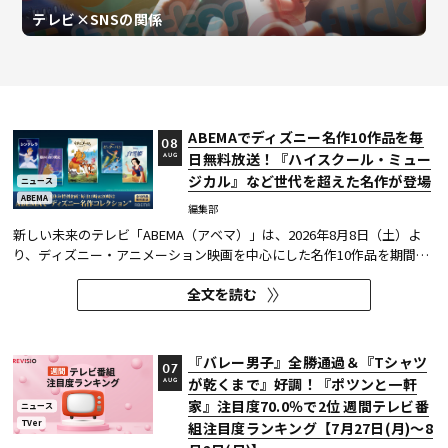
テレビ×SNSの関係
ABEMAでディズニー名作10作品を毎
08
日無料放送！『ハイスクール・ミュー
AUG
ジカル』など世代を超えた名作が登場
ニュース
ABEMA
編集部
新しい未来のテレビ「ABEMA（アベマ）」は、2026年8月8日（土）よ
り、ディズニー・アニメーション映画を中心にした名作10作品を期間限
定で無料放送することを決定した。
全文を読む
『バレー男子』全勝通過＆『Tシャツ
07
が乾くまで』好調！『ポツンと一軒
AUG
家』注目度70.0％で2位 週間テレビ番
ニュース
TVer
組注目度ランキング【7月27日(月)～8