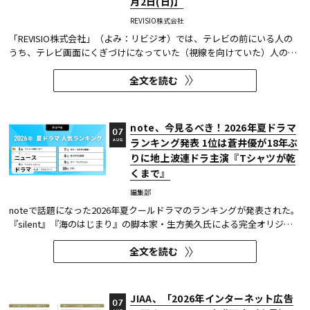
月2日(日)】
REVISIO株式会社
「REVISIO株式会社」（よみ：リビジオ）では、テレビの前にいる人の
うち、テレビ画面にくぎづけになっていた（視線を向けていた）人の割
合がわかる「注目度」を用いて、「個人全体」ならびにREVISIOで定義
全文を読む
した「コア視聴層（男女13歳～49歳）」のテレビ番組ランキングを公開
している。
note、今見るべき！2026年夏ドラマ
07
ランキング発表 1位は蒼井優が18年ぶ
AUG
りに地上波連ドラ主演『Tシャツが乾
ニュース
ドラマ
くまで』
編集部
noteで話題になった2026年夏クールドラマのランキングが発表された。
『silent』『海のはじまり』の脚本家・生方美久氏による完全オリジナ
ル作品で、蒼井優が18年ぶりに地上波連続ドラマの主演を務めた『Tシ
全文を読む
ャツが乾くまで』が第1位に輝いた。 また今回、Netflixの『ガス人間』
が3位にランクイン。春クールの『九条の大罪』に続き、2クール...
JIAA、「2026年インターネット広告
07