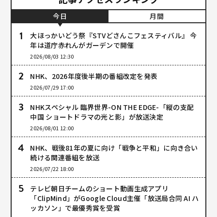
今日
月間
大ほっかいどう祭『STVどさんこフェスティバル』 今
年は道庁赤れんがガーデンで開催
2026/08/03 12:30
NHK、2026年度後半期の番組改定を発表
2026/07/29 17:00
NHKスペシャル 臨界世界-ON THE EDGE-「縦の支配
中国 ショートドラマの光と影」が放送決定
2026/08/01 12:00
NHK、戦後81年の夏に向け「戦争と平和」に向き合い
続ける関連番組を放送
2026/07/22 18:00
テレビ朝日チームのショート動画生成アプリ
「ClipMind」がGoogle Cloud主催「放送局合同 AI ハ
ッカソン」で最優秀賞を受賞