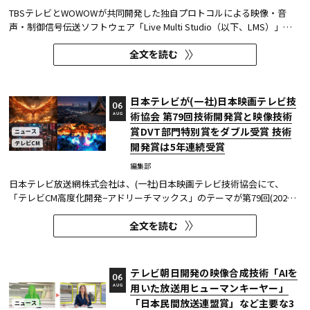
TBSテレビとWOWOWが共同開発した独自プロトコルによる映像・音
声・制御信号伝送ソフトウェア「Live Multi Studio（以下、LMS）」
が、JCOM株式会社（以下、J:COM）の生中継の特別番組に採用され
全文を読む
た。2026年6月16日にJ:COMが放送した『北海道神宮例祭 神輿渡御』に
おいて、J:COMチャンネル（※1）、地域情報アプリ「ど・ろーかる」
（※2）、YouTub...
日本テレビが(一社)日本映画テレビ技
06
術協会 第79回技術開発賞と映像技術
AUG
賞DVT部門特別賞をダブル受賞 技術
ニュース
テレビCM
開発賞は5年連続受賞
編集部
日本テレビ放送網株式会社は、(一社)日本映画テレビ技術協会にて、
「テレビCM高度化開発−アドリーチマックス」のテーマが第79回(2025
年度)技術開発賞を、「TOKYO巫女忍者」が映像技術賞 DVT(デジタルビ
全文を読む
ジュアル技術)部門 特別賞を受賞したことを発表した。技術開発賞部門
では、昨年に続き5年連続の受賞となる。 この賞は毎年、放送に関連
す...
テレビ朝日開発の映像合成技術「AIを
06
用いた放送用ヒューマンキーヤー」
AUG
「日本民間放送連盟賞」など主要な3
ニュース