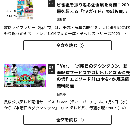
06
ビ番組を振り返る企画展を開催！200
AUG
冊を超える「TVガイド」表紙も展示
ニュース
テレビCM
編集部
放送ライブラリー（横浜市）は、平成・令和の時代をテレビ番組とCMで
振り返る企画展「テレビとCMで見る平成・令和ヒストリー展2026」を8
月7日～9月27日に開催する。
全文を読む
TVer、『水曜日のダウンタウン』動
05
画配信サービスでは初出しとなる過去
AUG
の傑作エピソード計12本を4か月連続
ニュース
TBS
無料配信
編集部
民放公式テレビ配信サービス「TVer（ティーバー）」は、8月5日（水）
から『水曜日のダウンタウン』（TBSテレビ系、毎週水曜22:00～）の過
去に放送された傑作エピソード計12本を4か月にわたり配信する。本エ
全文を読む
ピソードが動画配信サービスで配信されるのは今回が初めてとなる。
TVerはすべて無料で見放題となっている。 『水曜日のダウンタウン...