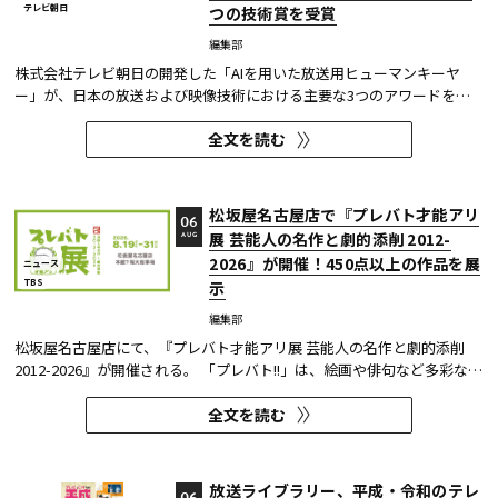
テレビ朝日
つの技術賞を受賞
編集部
株式会社テレビ朝日の開発した「AIを用いた放送用ヒューマンキーヤ
ー」が、日本の放送および映像技術における主要な3つのアワードを受
賞した。 本開発は、人物像認識AIと最新のXR技術を組み合わせたシステ
全文を読む
ムであり、その革新性と実用性が業界内で高い評価を獲得している。
【受賞アワード一覧】 ●2025年 日本民間放送連盟賞 技術部門優...
松坂屋名古屋店で『プレバト才能アリ
06
展 芸能人の名作と劇的添削 2012-
AUG
2026』が開催！450点以上の作品を展
ニュース
TBS
示
編集部
松坂屋名古屋店にて、『プレバト才能アリ展 芸能人の名作と劇的添削
2012-2026』が開催される。 「プレバト!!」は、絵画や俳句など多彩な芸
術ジャンルに芸能人が挑戦し、その作品を超一流の講師陣が才能アリ/ナ
全文を読む
シで厳しく査定する教養バラエティー番組だ。 本展では、定番ジャンル
の俳句・水彩画から、大漁旗や黒板アートといった巨大作品...
放送ライブラリー、平成・令和のテレ