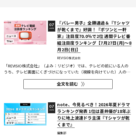
『バレー男子』全勝通過＆『Tシャツ
07
が乾くまで』好調！『ポツンと一軒
AUG
家』注目度70.0％で2位 週間テレビ番
ニュース
TVer
組注目度ランキング【7月27日(月)～8
月2日(日)】
REVISIO株式会社
「REVISIO株式会社」（よみ：リビジオ）では、テレビの前にいる人の
うち、テレビ画面にくぎづけになっていた（視線を向けていた）人の割
合がわかる「注目度」を用いて、「個人全体」ならびにREVISIOで定義
全文を読む
した「コア視聴層（男女13歳～49歳）」のテレビ番組ランキングを公開
している。
note、今見るべき！2026年夏ドラマ
07
ランキング発表 1位は蒼井優が18年ぶ
AUG
りに地上波連ドラ主演『Tシャツが乾
ニュース
ドラマ
くまで』
編集部