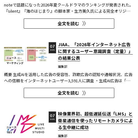
noteで話題になった2026年夏クールドラマのランキングが発表された。
『silent』『海のはじまり』の脚本家・生方美久氏による完全オリジナ
ル作品で、蒼井優が18年ぶりに地上波連続ドラマの主演を務めた『Tシ
全文を読む
ャツが乾くまで』が第1位に輝いた。 また今回、Netflixの『ガス人間』
が3位にランクイン。春クールの『九条の大罪』に続き、2クール...
JIAA、「2026年インターネット広告
07
に関するユーザー意識調査（定量）」
AUG
の結果公表
ニュース
マーケティング
編集部
概要 生成AIを活用した広告の受容性、詐欺広告の認知や通報状況、広告
への信頼をインターネットユーザー3,591人に調査 ・生成AI広告は「条
件が整えば活用してよい」が52.0%。AI活用の明示や権利処理など、透
全文を読む
明性への配慮が受容の前提になる。 ・詐欺広告は各タイプとも70％の認
知があり、過去1年以内の接触経験は10～20％台。一方、通報経...
映像業界初、超低遅延伝送「LMS」と
07
衛星通信を使ったリモートカメラによ
AUG
る生中継に成功
ニュース
TBS
編集部