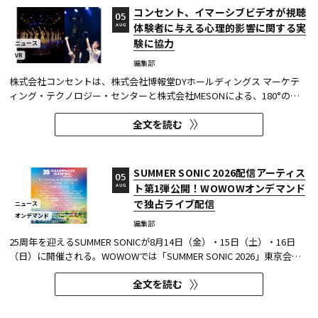
コンセント、イマーシブビデオが視聴
05
体験者に与える心理的影響に関する実
AUG
験に協力
ニュース
VR
編集部
株式会社コンセントは、株式会社博報堂DYホールディングス マーケテ
ィング・テクノロジー・センターと株式会社MESONによる、180°の視
野角のImmersive Video（以下、イマーシブビデオ）を実験刺激に用い
全文を読む
た心理実験に協力し、そのプレプリント論文が2026年6月8日にarXivで
公開された。 本実験は、イマーシブビデオの撮影距離が体験者の「そ...
SUMMER SONIC 2026配信アーティス
05
ト第1弾公開！WOWOWオンデマンド
AUG
で独占ライブ配信
ニュース
オンデマンド
編集部
25周年を迎えるSUMMER SONICが8月14日（金）・15日（土）・16日
（日）に開催される。WOWOWでは「SUMMER SONIC 2026」東京会場
のZOZOマリンスタジアムと幕張メッセから、マリンステージ、マウン
全文を読む
テンステージ、ソニックステージ、パシフィックステージの模様を、3
日間にわたりWOWOWオンデマンドで独占ライブ配信する。 今回、配信
アーティスト...