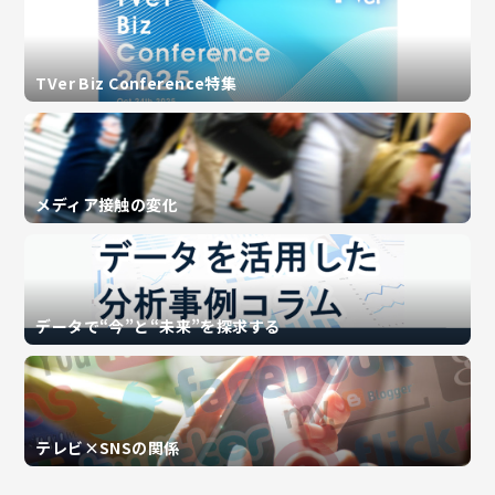
TVer Biz Conference特集
メディア接触の変化
データで“今”と“未来”を探求する
テレビ×SNSの関係