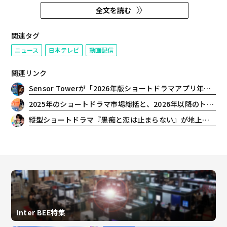
止まり、これまでの人生で「無駄
全文を読む
にしてきた時間＝ロスタイム」が
与えられる――という独自の設定で、
多くのファンに愛されてきたドラ
関連タグ
マシリーズ『ロス：タイム：ライ
ニュース
日本テレビ
動画配信
フ』の最新作。 2...
関連リンク
Sensor Towerが「2026年版ショートドラマアプリ年鑑」を発表。世界的なダウンロード数急増と最新トレンドを報告
2025年のショートドラマ市場総括と、2026年以降のトレンド予測
縦型ショートドラマ『愚痴と恋は止まらない』が地上波初進出、テレビ神奈川で放送決定
Inter BEE特集