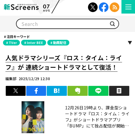
07
AUG
検索
注目キーワード
TVer
Inter BEE
動画配信
人気ドラマシリーズ『ロス：タイム：ライ
フ』が 連続ショートドラマとして復活！
編集部
2025/12/29 12:30
ツイート
シェア
はてブ
クリップ
LINEで送る
印
12月26日19時より、課金型ショ
ートドラマ『ロス：タイム：ライ
フ』がショートドラマアプリ
「BUMP」にて独占配信が開始さ
れた。 本作は、死の瞬間に時間が