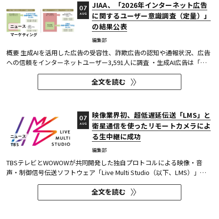
JIAA、「2026年インターネット広告
07
に関するユーザー意識調査（定量）」
AUG
の結果公表
ニュース
マーケティング
編集部
概要 生成AIを活用した広告の受容性、詐欺広告の認知や通報状況、広告
への信頼をインターネットユーザー3,591人に調査 ・生成AI広告は「条
件が整えば活用してよい」が52.0%。AI活用の明示や権利処理など、透
全文を読む
明性への配慮が受容の前提になる。 ・詐欺広告は各タイプとも70％の認
知があり、過去1年以内の接触経験は10～20％台。一方、通報経...
映像業界初、超低遅延伝送「LMS」と
07
衛星通信を使ったリモートカメラによ
AUG
る生中継に成功
ニュース
TBS
編集部
TBSテレビとWOWOWが共同開発した独自プロトコルによる映像・音
声・制御信号伝送ソフトウェア「Live Multi Studio（以下、LMS）」
が、JCOM株式会社（以下、J:COM）の生中継の特別番組に採用され
全文を読む
た。2026年6月16日にJ:COMが放送した『北海道神宮例祭 神輿渡御』に
おいて、J:COMチャンネル（※1）、地域情報アプリ「ど・ろーかる」
（※2）、YouTub...