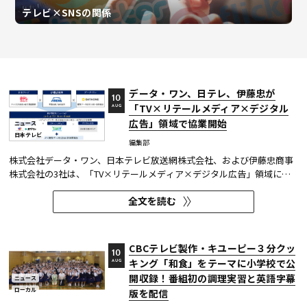
テレビ×SNSの関係
データ・ワン、日テレ、伊藤忠が
10
「TV×リテールメディア×デジタル
AUG
広告」領域で協業開始
ニュース
日本テレビ
編集部
株式会社データ・ワン、日本テレビ放送網株式会社、および伊藤忠商事
株式会社の3社は、「TV×リテールメディア×デジタル広告」領域にお
ける協業基本合意書を締結した。 3社は、日本テレビが運営するテレビ
全文を読む
広告プラットフォーム「Ad Reach MAX（アドリーチマックス）」（以
下、「AdRM」）に、ファミリーマート店舗に設置された日本最大級の
イ...
CBCテレビ製作・キユーピー３分クッ
10
キング「和食」をテーマに小学校で公
AUG
開収録！番組初の調理実習と英語字幕
ニュース
ローカル
版を配信