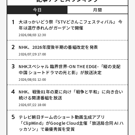
今日
月間
大ほっかいどう祭『STVどさんこフェスティバル』 今
年は道庁赤れんがガーデンで開催
2026/08/03 12:30
NHK、2026年度後半期の番組改定を発表
2026/07/29 17:00
NHKスペシャル 臨界世界-ON THE EDGE-「縦の支配
中国 ショートドラマの光と影」が放送決定
2026/08/01 12:00
NHK、戦後81年の夏に向け「戦争と平和」に向き合い
続ける関連番組を放送
2026/07/22 18:00
テレビ朝日チームのショート動画生成アプリ
「ClipMind」がGoogle Cloud主催「放送局合同 AI ハ
ッカソン」で最優秀賞を受賞