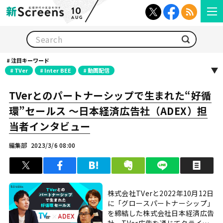
10
AUG
検索
注目キーワード
TVer
Inter BEE
動画配信
TVerとのパートナーシップで生まれた“好循
環”セールス 〜日本経済広告社（ADEX）担
当者インタビュー
編集部
2023/3/6 08:00
ツイート
シェア
はてブ
クリップ
LINEで送る
印
株式会社TVerと2022年10月12日
に「グロースパートナーシップ」
を締結した株式会社日本経済広告