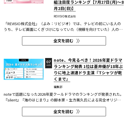
TVer
組注目度ランキング【7月27日(月)～8
月2日(日)】
REVISIO株式会社
「REVISIO株式会社」（よみ：リビジオ）では、テレビの前にいる人の
うち、テレビ画面にくぎづけになっていた（視線を向けていた）人の割
合がわかる「注目度」を用いて、「個人全体」ならびにREVISIOで定義
全文を読む
した「コア視聴層（男女13歳～49歳）」のテレビ番組ランキングを公開
している。
note、今見るべき！2026年夏ドラマ
07
ランキング発表 1位は蒼井優が18年ぶ
AUG
りに地上波連ドラ主演『Tシャツが乾
ニュース
ドラマ
くまで』
編集部
noteで話題になった2026年夏クールドラマのランキングが発表された。
『silent』『海のはじまり』の脚本家・生方美久氏による完全オリジナ
ル作品で、蒼井優が18年ぶりに地上波連続ドラマの主演を務めた『Tシ
全文を読む
ャツが乾くまで』が第1位に輝いた。 また今回、Netflixの『ガス人間』
が3位にランクイン。春クールの『九条の大罪』に続き、2クール...