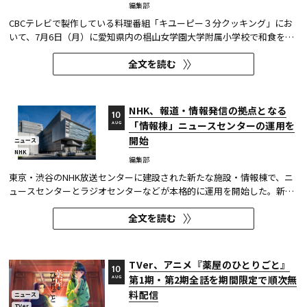
編集部
CBCテレビで製作している料理番組「キユーピー３分クッキング」にお
いて、7月6日（月）に愛知県内の椙山女学園大学附属小学校で和食をテ
ーマとした、『夏休みＳＰ公開収録』が行われた。和食のスペシャリス
全文を読む
トである番組講師・髙井英克氏が、参加した5・6年生の児童へ和食の技
と食材の工夫を伝えた。 また6年生の希望者を対象に番組初となる...
NHK、報道・情報発信の拠点となる
10
「情報棟」ニュースセンターの運用を
AUG
開始
ニュース
NHK
編集部
東京・渋谷のNHK放送センターに建設された新たな施設・情報棟で、ニ
ュースセンターとラジオセンターなどが本格的に運用を開始した。新し
いニューススタジオ等を用いた放送・配信がスタートしている。 情報棟
全文を読む
は、現在の放送センターの老朽化を受けて進められてきた放送センター
建替計画の第Ⅰ期にあたる。2024年10月末の建物完成後、放送設備...
TVer、アニメ『薬屋のひとりごと』
10
第1期・第2期全話を期間限定で順次無
AUG
料配信
ニュース
TVer