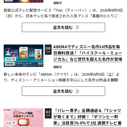
編集部
民放公式テレビ配信サービス「TVer（ティーバー）」は、2026年8月9日
（日）から、日本テレビ系で放送された人気アニメ『薬屋のひとりご
と』の第1期・第2期全話を期間限定で順次配信する。TVerはすべて無料
全文を読む
で見放題となる。 本作は2025年にTVerで配信されたクールアニメ作品
の総再生数1位となり、「TVerアワード2025」アニメ優秀賞クールア...
ABEMAでディズニー名作10作品を毎
08
日無料放送！『ハイスクール・ミュー
AUG
ジカル』など世代を超えた名作が登場
ニュース
ABEMA
編集部
新しい未来のテレビ「ABEMA（アベマ）」は、2026年8月8日（土）よ
り、ディズニー・アニメーション映画を中心にした名作10作品を期間限
定で無料放送することを決定した。
全文を読む
『バレー男子』全勝通過＆『Tシャツ
07
が乾くまで』好調！『ポツンと一軒
AUG
家』注目度70.0％で2位 週間テレビ番
ニュース