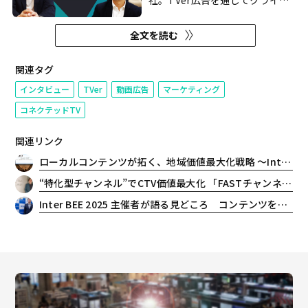
社。TVer広告を通じてクライア
ント企業のビジネス成長に貢献す
るため、TVer社とともに新しい
全文を読む
広告商品や効果測定の共同開発や
特別パッケージの作成に取り組ん
でいる。ADEXは「TVer Sales
関連タグ
Awards 2021」において「特別
インタビュー
TVer
動画広告
マーケティング
賞」を受賞。かねてよりTVer広...
コネクテッドTV
関連リンク
ローカルコンテンツが拓く、地域価値最大化戦略 〜Inter BEE 2025 レポート
“特化型チャンネル”でCTV価値最大化 「FASTチャンネル」が掘り起こす視聴ニーズ
Inter BEE 2025 主催者が語る見どころ コンテンツを核にしたエコシステムへの挑戦