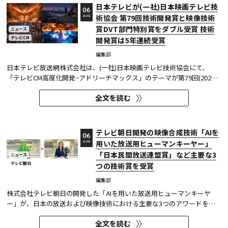
日本テレビが(一社)日本映画テレビ技
06
術協会 第79回技術開発賞と映像技術
AUG
賞DVT部門特別賞をダブル受賞 技術
ニュース
テレビCM
開発賞は5年連続受賞
編集部
日本テレビ放送網株式会社は、(一社)日本映画テレビ技術協会にて、
「テレビCM高度化開発−アドリーチマックス」のテーマが第79回(2025
年度)技術開発賞を、「TOKYO巫女忍者」が映像技術賞 DVT(デジタルビ
全文を読む
ジュアル技術)部門 特別賞を受賞したことを発表した。技術開発賞部門
では、昨年に続き5年連続の受賞となる。 この賞は毎年、放送に関連
す...
テレビ朝日開発の映像合成技術「AIを
06
用いた放送用ヒューマンキーヤー」
AUG
「日本民間放送連盟賞」など主要な3
ニュース
テレビ朝日
つの技術賞を受賞
編集部
株式会社テレビ朝日の開発した「AIを用いた放送用ヒューマンキーヤ
ー」が、日本の放送および映像技術における主要な3つのアワードを受
賞した。 本開発は、人物像認識AIと最新のXR技術を組み合わせたシステ
全文を読む
ムであり、その革新性と実用性が業界内で高い評価を獲得している。