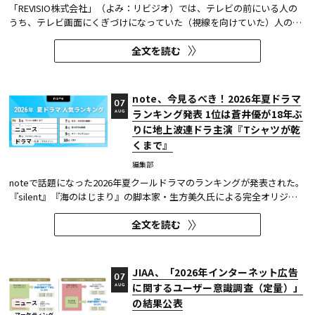
「REVISIO株式会社」（よみ：リビジオ）では、テレビの前にいる人の
うち、テレビ画面にくぎづけになっていた（視線を向けていた）人の割
合がわかる「注目度」を用いて、「個人全体」ならびにREVISIOで定義
全文を読む
した「コア視聴層（男女13歳～49歳）」のテレビ番組ランキングを公開
している。
note、今見るべき！2026年夏ドラマ
07
ランキング発表 1位は蒼井優が18年ぶ
AUG
りに地上波連ドラ主演『Tシャツが乾
ニュース
ドラマ
くまで』
編集部
noteで話題になった2026年夏クールドラマのランキングが発表された。
『silent』『海のはじまり』の脚本家・生方美久氏による完全オリジナ
ル作品で、蒼井優が18年ぶりに地上波連続ドラマの主演を務めた『Tシ
全文を読む
ャツが乾くまで』が第1位に輝いた。 また今回、Netflixの『ガス人間』
が3位にランクイン。春クールの『九条の大罪』に続き、2クール...
JIAA、「2026年インターネット広告
07
に関するユーザー意識調査（定量）」
AUG
の結果公表
ニュース
マーケティング