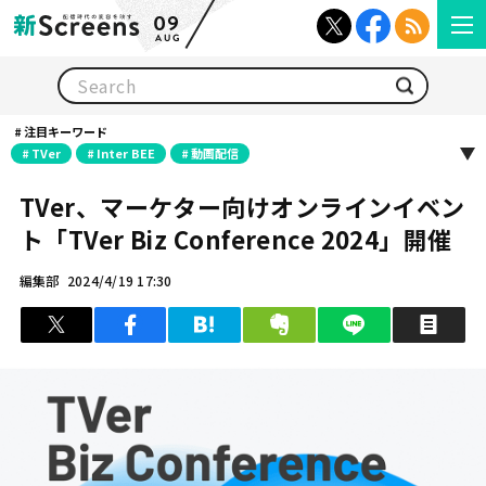
09
AUG
検索
注目キーワード
TVer
Inter BEE
動画配信
TVer、マーケター向けオンラインイベン
ト「TVer Biz Conference 2024」開催
編集部
2024/4/19 17:30
ツイート
シェア
はてブ
クリップ
LINEで送る
印