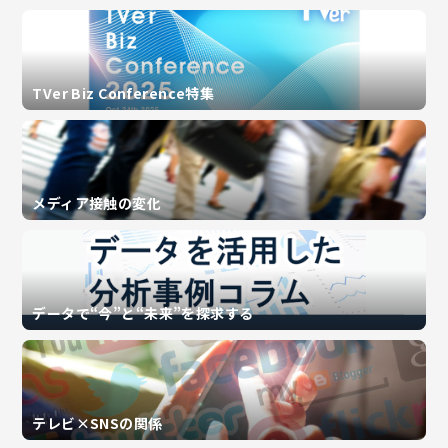
TVer Biz Conference特集
メディア接触の変化
データで“今”と“未来”を探求する
テレビ×SNSの関係