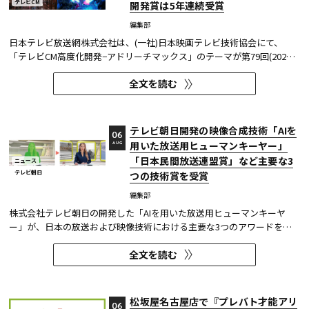
テレビCM
開発賞は5年連続受賞
編集部
日本テレビ放送網株式会社は、(一社)日本映画テレビ技術協会にて、
「テレビCM高度化開発−アドリーチマックス」のテーマが第79回(2025
年度)技術開発賞を、「TOKYO巫女忍者」が映像技術賞 DVT(デジタルビ
全文を読む
ジュアル技術)部門 特別賞を受賞したことを発表した。技術開発賞部門
では、昨年に続き5年連続の受賞となる。 この賞は毎年、放送に関連
す...
テレビ朝日開発の映像合成技術「AIを
06
用いた放送用ヒューマンキーヤー」
AUG
「日本民間放送連盟賞」など主要な3
ニュース
テレビ朝日
つの技術賞を受賞
編集部
株式会社テレビ朝日の開発した「AIを用いた放送用ヒューマンキーヤ
ー」が、日本の放送および映像技術における主要な3つのアワードを受
賞した。 本開発は、人物像認識AIと最新のXR技術を組み合わせたシステ
全文を読む
ムであり、その革新性と実用性が業界内で高い評価を獲得している。
【受賞アワード一覧】 ●2025年 日本民間放送連盟賞 技術部門優...
松坂屋名古屋店で『プレバト才能アリ
06