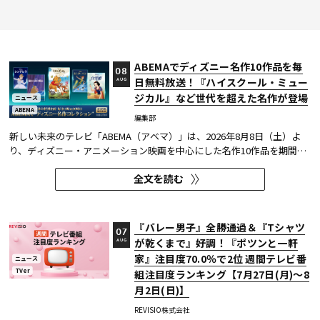
ABEMAでディズニー名作10作品を毎
08
日無料放送！『ハイスクール・ミュー
AUG
ジカル』など世代を超えた名作が登場
ニュース
ABEMA
編集部
新しい未来のテレビ「ABEMA（アベマ）」は、2026年8月8日（土）よ
り、ディズニー・アニメーション映画を中心にした名作10作品を期間限
定で無料放送することを決定した。
全文を読む
『バレー男子』全勝通過＆『Tシャツ
07
が乾くまで』好調！『ポツンと一軒
AUG
家』注目度70.0％で2位 週間テレビ番
ニュース
TVer
組注目度ランキング【7月27日(月)～8
月2日(日)】
REVISIO株式会社