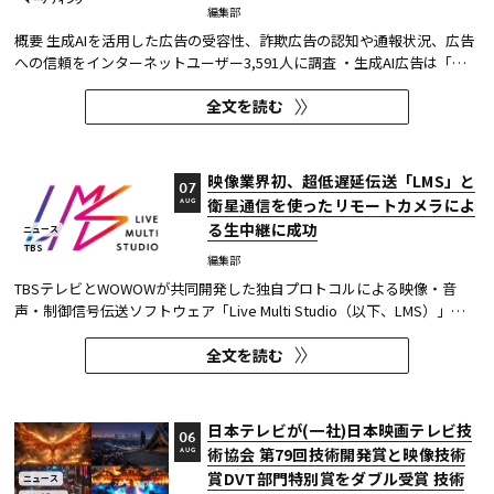
編集部
概要 生成AIを活用した広告の受容性、詐欺広告の認知や通報状況、広告
への信頼をインターネットユーザー3,591人に調査 ・生成AI広告は「条
件が整えば活用してよい」が52.0%。AI活用の明示や権利処理など、透
全文を読む
明性への配慮が受容の前提になる。 ・詐欺広告は各タイプとも70％の認
知があり、過去1年以内の接触経験は10～20％台。一方、通報経...
映像業界初、超低遅延伝送「LMS」と
07
衛星通信を使ったリモートカメラによ
AUG
る生中継に成功
ニュース
TBS
編集部
TBSテレビとWOWOWが共同開発した独自プロトコルによる映像・音
声・制御信号伝送ソフトウェア「Live Multi Studio（以下、LMS）」
が、JCOM株式会社（以下、J:COM）の生中継の特別番組に採用され
全文を読む
た。2026年6月16日にJ:COMが放送した『北海道神宮例祭 神輿渡御』に
おいて、J:COMチャンネル（※1）、地域情報アプリ「ど・ろーかる」
（※2）、YouTub...
日本テレビが(一社)日本映画テレビ技
06
術協会 第79回技術開発賞と映像技術
AUG
賞DVT部門特別賞をダブル受賞 技術
ニュース