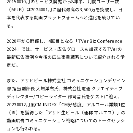
2015年10月のサービス開始から8年半、月間ユーザー数
（MUB）は2024年1月に歴代最高の3,500万を突破し、日
本を代表する動画プラットフォームへと進化を続けてい
る。
2020年から開催し、4回目となる「TVer Biz Conference
2024」では、サービス・広告グロースも加速するTVerの
最新広告事例や今後の広告事業戦略について紹介される予
定だ。
また、アサヒビール株式会社 コミュニケーションデザイン
部 担当副部長 大場洋右氏、株式会社電通 クリエイティブ
ディレクター/コピーライター 郡司音氏をゲストに迎え、
2023年12月度CM INDEX「CM好感度」アルコール業類1位
（※）を獲得した「アサヒ生ビール（通称 マルエフ）」の
動画広告コミュニケーション戦略についてのトークセッシ
ョンも行われる。