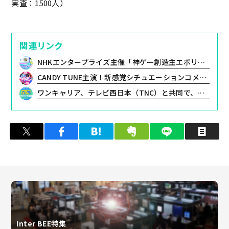
実査：1500人）
関連リンク
NHKエンタープライズ主催「神ゲー創造主エボリューション」が学生ゲームクリエイターコンテスト「ゲームクリエイター甲子園」と、初の合同発表展示会を開催
CANDY TUNE主演！新感覚シチュエーションコメディドラマ『原宿てれび。』が7月1日(水)に初のオフラインイベントを豊洲PITにて開催決定！
ワンキャリア、テレビ西日本（TNC）と共同で、九州エリアの学生へ向けた特別オンライン合説イベントを6月4日(木)に配信
ツイート
シェア
はてブ
クリップ
LINEで送る
印
Inter BEE特集