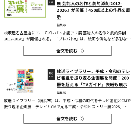
展 芸能人の名作と劇的添削 2012-
AUG
2026』が開催！450点以上の作品を展
ニュース
TBS
示
編集部
松坂屋名古屋店にて、『プレバト才能アリ展 芸能人の名作と劇的添削
2012-2026』が開催される。 「プレバト!!」は、絵画や俳句など多彩な芸
術ジャンルに芸能人が挑戦し、その作品を超一流の講師陣が才能アリ/ナ
全文を読む
シで厳しく査定する教養バラエティー番組だ。 本展では、定番ジャンル
の俳句・水彩画から、大漁旗や黒板アートといった巨大作品...
放送ライブラリー、平成・令和のテレ
06
ビ番組を振り返る企画展を開催！200
AUG
冊を超える「TVガイド」表紙も展示
ニュース
テレビCM
編集部
放送ライブラリー（横浜市）は、平成・令和の時代をテレビ番組とCMで
振り返る企画展「テレビとCMで見る平成・令和ヒストリー展2026」を8
月7日～9月27日に開催する。
全文を読む