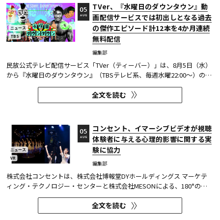
TVer、『水曜日のダウンタウン』動
05
画配信サービスでは初出しとなる過去
AUG
の傑作エピソード計12本を4か月連続
ニュース
TBS
無料配信
編集部
民放公式テレビ配信サービス「TVer（ティーバー）」は、8月5日（水）
から『水曜日のダウンタウン』（TBSテレビ系、毎週水曜22:00～）の過
去に放送された傑作エピソード計12本を4か月にわたり配信する。本エ
全文を読む
ピソードが動画配信サービスで配信されるのは今回が初めてとなる。
TVerはすべて無料で見放題となっている。 『水曜日のダウンタウン...
コンセント、イマーシブビデオが視聴
05
体験者に与える心理的影響に関する実
AUG
験に協力
ニュース
VR
編集部
株式会社コンセントは、株式会社博報堂DYホールディングス マーケテ
ィング・テクノロジー・センターと株式会社MESONによる、180°の視
野角のImmersive Video（以下、イマーシブビデオ）を実験刺激に用い
全文を読む
た心理実験に協力し、そのプレプリント論文が2026年6月8日にarXivで
公開された。 本実験は、イマーシブビデオの撮影距離が体験者の「そ...